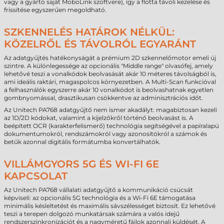
vagy a gyártó saját MoboLink szoftvere), így a flotta távoli kezelése és
frissítése egyszerűen megoldható.
SZKENNELÉS HATÁROK NÉLKÜL:
KÖZELRŐL ÉS TÁVOLRÓL EGYARÁNT
Az adatgyűjtés hatékonyságát a prémium 2D szkennelőmotor emeli új
szintre. A különlegessége az opcionális "Middle range" olvasófej, amely
lehetővé teszi a vonalkódok beolvasását akár 10 méteres távolságból is,
ami ideális raktári, magaspolcos környezetben. A Multi-Scan funkcióval
a felhasználók egyszerre akár 10 vonalkódot is beolvashatnak egyetlen
gombnyomással, drasztikusan csökkentve az adminisztrációs időt.
Az Unitech PA768 adatgyűjtő nem ismer akadályt: magabiztosan kezeli
az 1D/2D kódokat, valamint a kijelzőkről történő beolvasást is. A
beépített OCR (karakterfelismerő) technológia segítségével a papíralapú
dokumentumokról, rendszámokról vagy azonosítókról a számok és
betűk azonnal digitális formátumba konvertálhatók.
VILLÁMGYORS 5G ÉS WI-FI 6E
KAPCSOLAT
Az Unitech PA768 vállalati adatgyűjtő a kommunikáció csúcsát
képviseli: az opcionális 5G technológia és a Wi-Fi 6E támogatása
minimális késleltetést és maximális sávszélességet biztosít. Ez lehetővé
teszi a terepen dolgozó munkatársak számára a valós idejű
rendszerszinkronizációt és a nagyméretű fájlok azonnali küldését. A