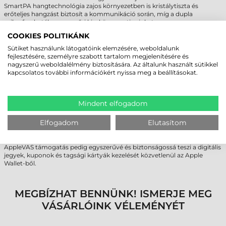
SmartPA hangtechnológia zajos környezetben is kristálytiszta és
erőteljes hangzást biztosít a kommunikáció során, míg a dupla
mikrofon hatékonyan szűri ki a környezeti zajokat.
COOKIES POLITIKÁNK
INNOVATÍV MEGOLDÁSOK A
Sütiket használunk látogatóink elemzésére, weboldalunk
FOLYAMATOS MUNKAVÉGZÉSÉRT
fejlesztésére, személyre szabott tartalom megjelenítésére és
nagyszerű weboldalélmény biztosítására. Az általunk használt sütikkel
Az Unitech kiemelt figyelmet fordított a folyamatosságra: a "True Hot-
kapcsolatos további információkért nyissa meg a beállításokat.
swap" akkumulátor-kialakítás lehetővé teszi az akku cseréjét anélkül,
hogy a készüléket ki kellene kapcsolni vagy az alkalmazásokból ki
kellene lépni. A 16 MP-es hátlapi kamera és az ARCore technológia
támogatása kiterjesztett valóság alapú megoldásokat kínál (pl. raktári
Mindent elfogadom
navigáció, vizuális hibafeltárás), ami forradalmasítja a betanítást és a
munkavégzést.
Elfogadom
Elutasítom
Az Unitech PA768 adatgyűjtő továbbá Softpay kompatibilis, így
érintésmentes fizetési terminálként (SoftPOS) is funkcionálhat, az
AppleVAS támogatás pedig egyszerűvé és biztonságossá teszi a digitális
jegyek, kuponok és tagsági kártyák kezelését közvetlenül az Apple
Wallet-ből.
MEGBÍZHAT BENNÜNK! ISMERJE MEG
VÁSÁRLÓINK VÉLEMÉNYÉT