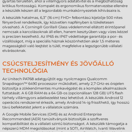
gyártás területén, ahol a villámgyors adatátvitel és a megbízhatóság
kritikus fontosságú. Kompakt és ergonomikus formatervezése ellenére
a készülék készen áll a legzordabb munkakörnyezetek kihívásaira is.
A készülék hatalmas, 6,3” (16 cm) FHD+ felbontású kijelzője 500 nites
fényerővel rendelkezik, így közvetlen napfényben is tökéletesen
olvasható. A Corning® Gorilla® Glass védelemmel ellátott érintőpanel
nemcsak a karcolásoknak áll ellen, hanem kesztyűben vagy vizes kézzel
is precízen kezelhető. Az IP65 és IP67 védettsége garantálja a por- és
vízállóságot, míg a speciális háznak köszönhetően akár 1,5 méteres
magasságból való leejtést is túlél, megfelelve a legszigorúbb vállalati
elvárásoknak.
CSÚCSTELJESÍTMÉNY ÉS JÖVŐÁLLÓ
TECHNOLÓGIA
Az Unitech PA768 adatgyűjtőt egy nyolcmagos Qualcomm
Snapdragon™ 6490 processzor működteti, amely 2,7 GHz-es órajelen
biztosítja a zökkenőmentes munkavégzést és a komplex alkalmazások
futtatását. A 6 GB RAM és a 64 GB-os (opcionálisan 128 GB) UFS flash
tárhely villámgyors adatkezelést tesz lehetővé. A készülék Android 12
operációs rendszerrel érkezik, amely Android 14-ig frissíthető, így hosszú
távú befektetést jelent a vállalatok számára.
A Google Mobile Services (GMS) és az Android Enterprise
Recommended (AER) tanúsítványok biztosítják a szoftveres
kompatibilitást és a vállalati szintű biztonságot. A készülék támogatja a
népszerű MDM megoldásokat (mint a SOTI, AirWatch, Ivanti Wavelink