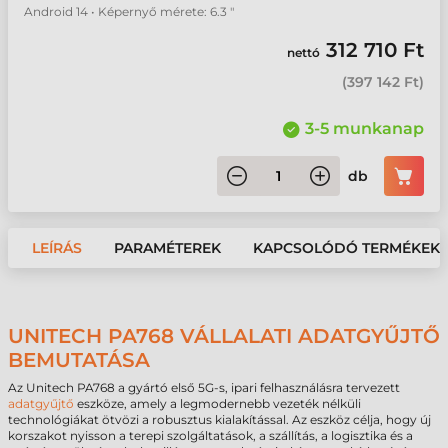
Android 14 • Képernyő mérete: 6.3 "
312 710 Ft
nettó
(
397 142 Ft
)
3-5 munkanap
db
LEÍRÁS
PARAMÉTEREK
KAPCSOLÓDÓ TERMÉKEK
UNITECH PA768 VÁLLALATI ADATGYŰJTŐ
BEMUTATÁSA
Az Unitech PA768 a gyártó első 5G-s, ipari felhasználásra tervezett
adatgyűjtő
eszköze, amely a legmodernebb vezeték nélküli
technológiákat ötvözi a robusztus kialakítással. Az eszköz célja, hogy új
korszakot nyisson a terepi szolgáltatások, a szállítás, a logisztika és a