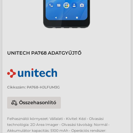
UNITECH PA768 ADATGYŰJTŐ
Cikkszám:
PA768-HJLFUM3G
Összehasonlító
Felhasználói környezet: Vállalati • Kivitel: Kézi • Olvasási
technológia: 2D Area Imager • Olvasási távolság: Normál •
Akkumulátor kapacitás: 5100 mAh • Operációs rendszer: