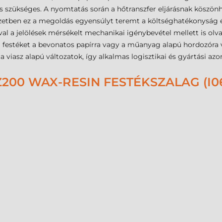
 szükséges. A nyomtatás során a hőtranszfer eljárásnak köszönhe
rnyezetben ez a megoldás egyensúlyt teremt a költséghatékonyság 
al a jelölések mérsékelt mechanikai igénybevétel mellett is olv
a festéket a bevonatos papírra vagy a műanyag alapú hordozóra vi
a viasz alapú változatok, így alkalmas logisztikai és gyártási az
Z200 WAX-RESIN FESTÉKSZALAG (I0