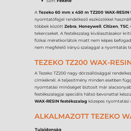
Szín:
Fekete
A
Tezeko 60 mm x 450 m TZ200 WAX-RESIN f
nyomtatófejjel rendelkező eszközökkel használ
többek között
Zebra
,
Honeywell
,
Citizen
,
TSC
,
tekercseket. A festékszalag kiválasztásakor krit
fizikai méretkorlátok miatt nem képes befogad
nem megfelelő irányú szalaggal a nyomtatás tec
TEZEKO TZ200 WAX-RESI
A Tezeko TZ200 nagy dörzsállósággal rendelkez
címkéknél. A teljesítmény minden esetben függ a
nyomtatási minőséget biztosít már alacsonyabb 
festékszalagjai speciális hátsó bevonattal kész
WAX-RESIN festékszalag
közepes nyomtatási se
ALKALMAZOTT TEZEKO WA
Tulajdonság