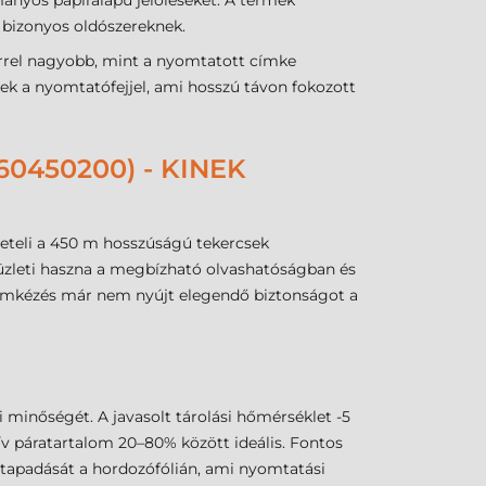
mányos papíralapú jelöléseket. A termék
 bizonyos oldószereknek.
rrel nagyobb, mint a nyomtatott címke
ek a nyomtatófejjel, ami hosszú távon fokozott
0450200) - KINEK
veteli a 450 m hosszúságú tekercsek
zleti haszna a megbízható olvashatóságban és
 címkézés már nem nyújt elegendő biztonságot a
 minőségét. A javasolt tárolási hőmérséklet -5
v páratartalom 20–80% között ideális. Fontos
 tapadását a hordozófólián, ami nyomtatási