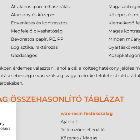
Általános ipari felhasználás
Magasabb igén
Alacsony és közepes
Közepes és m
Egyenletes és kontrasztos
Kiemelkedő fe
Megfelelő olvashatóság
Magas kontras
Bevonatos papír, PE, PP
Minden műanya
Logisztika, raktározás
Gyártásköveté
Gazdaságos
Középkategór
kben érdemes választani, ahol a cél a költséghatékony jelölés m
si sebességre van szükség, vagy a címke felülete strukturált
 érdekében.
AG ÖSSZEHASONLÍTÓ TÁBLÁZAT
wax-resin festékszalag
Ajánlott
ény
iókért
Jellemzően ellenálló
Közepes / Magas