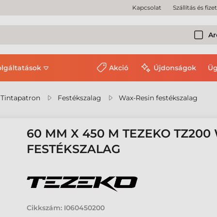
Kapcsolat
Szállítás és fize
Ar
olgáltatások
Akció
Újdonságok
Üg
 Tintapatron
Festékszalag
Wax-Resin festékszalag
60 MM X 450 M TEZEKO TZ200
FESTÉKSZALAG
Cikkszám:
I060450200