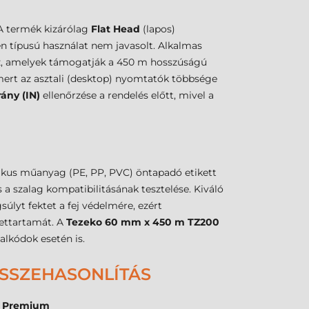
 A termék kizárólag
Flat Head
(lapos)
en típusú használat nem javasolt. Alkalmas
z, amelyek támogatják a 450 m hosszúságú
mert az asztali (desktop) nyomtatók többsége
rány (IN)
ellenőrzése a rendelés előtt, mivel a
tikus műanyag (PE, PP, PVC) öntapadó etikett
 a szalag kompatibilitásának tesztelése. Kiváló
lyt fektet a fej védelmére, ezért
lettartamát. A
Tezeko 60 mm x 450 m TZ200
alkódok esetén is.
ÖSSZEHASONLÍTÁS
0 Premium