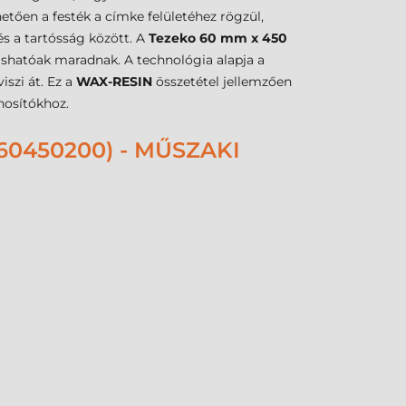
tően a festék a címke felületéhez rögzül,
és a tartósság között. A
Tezeko 60 mm x 450
ashatóak maradnak. A technológia alapja a
szi át. Ez a
WAX-RESIN
összetétel jellemzően
onosítókhoz.
60450200) - MŰSZAKI