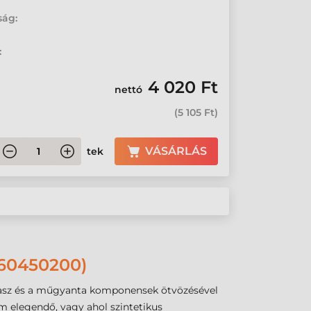
ság:
:
4 020 Ft
nettó
(
5 105 Ft
)
VÁSÁRLÁS
tek
60450200)
viasz és a műgyanta komponensek ötvözésével
m elegendő, vagy ahol szintetikus