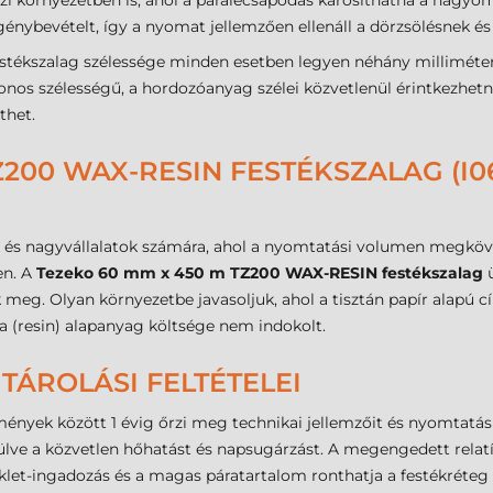
ázi környezetben is, ahol a páralecsapódás károsíthatná a hagyo
énybevételt, így a nyomat jellemzően ellenáll a dörzsölésnek és
stékszalag szélessége minden esetben legyen néhány milliméte
onos szélességű, a hordozóanyag szélei közvetlenül érintkezhetn
thet.
Z200 WAX-RESIN FESTÉKSZALAG (I06
pes és nagyvállalatok számára, ahol a nyomtatási volumen megkö
en. A
Tezeko 60 mm x 450 m TZ200 WAX-RESIN festékszalag
ü
 meg. Olyan környezetbe javasoljuk, ahol a tisztán papír alapú
a (resin) alapanyag költsége nem indokolt.
TÁROLÁSI FELTÉTELEI
mények között 1 évig őrzi meg technikai jellemzőit és nyomtatási
lve a közvetlen hőhatást és napsugárzást. A megengedett relatí
let-ingadozás és a magas páratartalom ronthatja a festékréteg