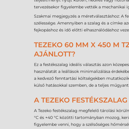
teljesítményt nyújt kültéri, nedves vagy hűtőh
tervezésekor figyelembe vették a mechanikai ig
Szakmai megjegyzés a méretválasztáshoz: A fe
szélessége. Amennyiben a szalag és a címke az
fejkopáshoz és idő előtti elhasználódáshoz veze
TEZEKO 60 MM X 450 M T
AJÁNLOTT?
Ez a festékszalag ideális választás azon köze
használatát a leállások minimalizálása érdekéb
a kedvező fenntartási költségekben mutatkozik
külső hatásokkal szemben, de a teljes műgyant
A TEZEKO FESTÉKSZALAG 
A Tezeko festékszalag megfelelő tárolási körül
°C és +40 °C közötti tartományban mozog, kerü
figyelembe venni, hogy a szélsőséges hőmérsék