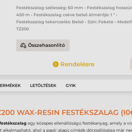
Festékszalag szélesség: 60 mm • Festékszalag hosszú
450 m • Festékszalag cséve belső átmérője: 1 " •
Festékszalag tekercselés: Belső • Szín: Fekete • Modell
TZ200
Összehasonlító
Rendelésre
TERMÉKEK
LETÖLTÉSEK
GYIK
Z200 WAX-RESIN FESTÉKSZALAG (I0
estékszalag
egy közepes ellenállóságú festékanyag, amely a 
t alkalmazható, ahol a papír alapú címkék dörzsállósága már ne