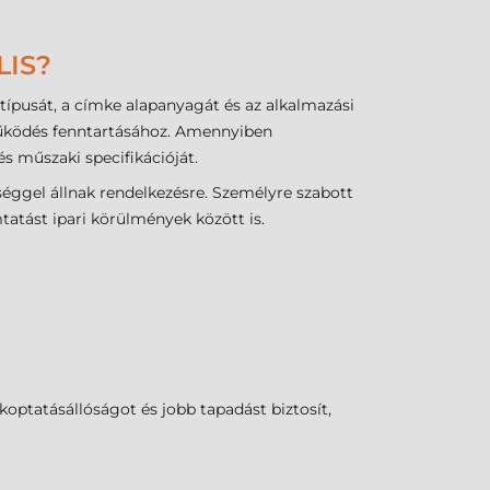
LIS?
típusát, a címke alapanyagát és az alkalmazási
működés fenntartásához. Amennyiben
 műszaki specifikációját.
séggel állnak rendelkezésre. Személyre szabott
tatást ipari körülmények között is.
optatásállóságot és jobb tapadást biztosít,