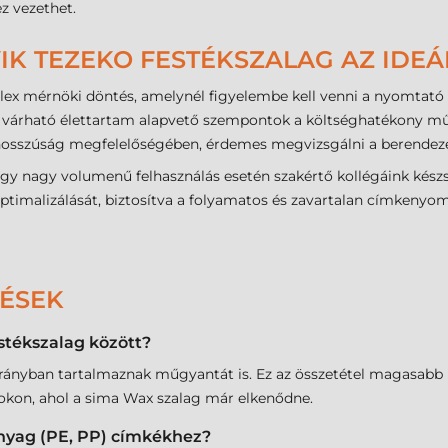
z vezethet.
IK TEZEKO FESTÉKSZALAG AZ IDEÁ
lex mérnöki döntés, amelynél figyelembe kell venni a nyomtató 
s a várható élettartam alapvető szempontok a költséghatékony 
osszúság megfelelőségében, érdemes megvizsgálni a berendezés
vagy nagy volumenű felhasználás esetén szakértő kollégáink kész
optimalizálását, biztosítva a folyamatos és zavartalan címkenyom
DÉSEK
stékszalag között?
arányban tartalmaznak műgyantát is. Ez az összetétel magasabb k
kon, ahol a sima Wax szalag már elkenődne.
nyag (PE, PP) címkékhez?