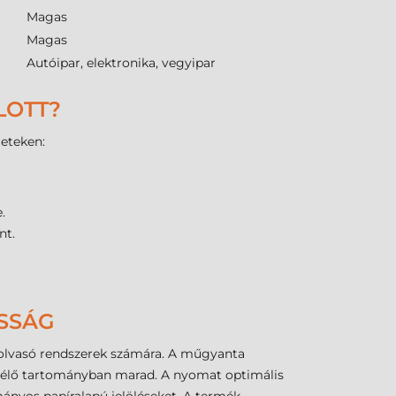
Magas
Magas
Autóipar, elektronika, vegyipar
LOTT?
leteken:
.
nt.
ÓSSÁG
leolvasó rendszerek számára. A műgyanta
mélő tartományban marad. A nyomat optimális