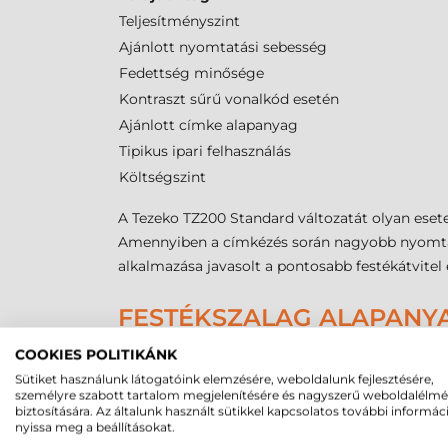
Teljesítményszint
Ajánlott nyomtatási sebesség
Fedettség minősége
Kontraszt sűrű vonalkód esetén
Ajánlott címke alapanyag
Tipikus ipari felhasználás
Költségszint
A Tezeko TZ200 Standard változatát olyan esete
Amennyiben a címkézés során nagyobb nyomtatá
alkalmazása javasolt a pontosabb festékátvitel
FESTÉKSZALAG ALAPANY
COOKIES POLITIKÁNK
Tulajdonság
wax festékszalag
Sütiket használunk látogatóink elemzésére, weboldalunk fejlesztésére,
Papír címkéhez
Kiváló
személyre szabott tartalom megjelenítésére és nagyszerű weboldalélm
biztosítására. Az általunk használt sütikkel kapcsolatos további informác
Műanyag címkéhez
Nem alkalmas
nyissa meg a beállításokat.
Dörzsölésállóság
Alacsony