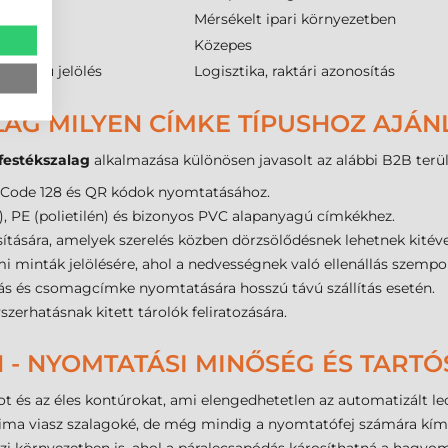
Mérsékelt ipari környezetben
Közepes
d távú jelölés
Logisztika, raktári azonosítás
LAG MILYEN CÍMKE TÍPUSHOZ AJÁN
estékszalag
alkalmazása különösen javasolt az alábbi B2B terü
, Code 128 és QR kódok nyomtatásához.
n), PE (polietilén) és bizonyos PVC alapanyagú címkékhez.
sítására, amelyek szerelés közben dörzsölődésnek lehetnek kitéve
mi minták jelölésére, ahol a nedvességnek való ellenállás szempo
tás és csomagcímke nyomtatására hosszú távú szállítás esetén.
szerhatásnak kitett tárolók feliratozására.
 - NYOMTATÁSI MINŐSÉG ÉS TART
tot és az éles kontúrokat, ami elengedhetetlen az automatizált 
sima viasz szalagoké, de még mindig a nyomtatófej számára kí