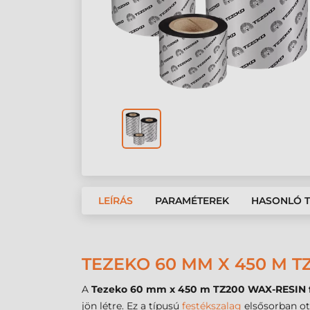
LEÍRÁS
PARAMÉTEREK
HASONLÓ 
TEZEKO 60 MM X 450 M T
A
Tezeko 60 mm x 450 m TZ200 WAX-RESIN f
jön létre. Ez a típusú
festékszalag
elsősorban ot