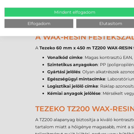
Vegyszerállóság
Minimális
Mindent elfogadom
Ár
Kedvező
Ajánlott felhasználás
Csomagcímke, rövi
Elfogadom
Elutasítom
A WAX-RESIN FESTÉKSZA
A
Tezeko 60 mm x 450 m TZ200 WAX-RESIN f
Vonalkód címke
: Magas kontrasztú EAN
Szintetikus anyagokon
: PP (polipropilé
Gyártási jelölés
: Olyan alkatrészek azono
Egészségügyi mintacímke
: Laboratóriu
Logisztikai jelölő címke
: Raklap azonosí
Kémiai anyagok jelölése
: Mérsékelt vegy
TEZEKO TZ200 WAX-RESIN
A TZ200 alapanyag biztosítja a kiváló kontrasz
tartalom miatt a hőigénye magasabb, mint a 