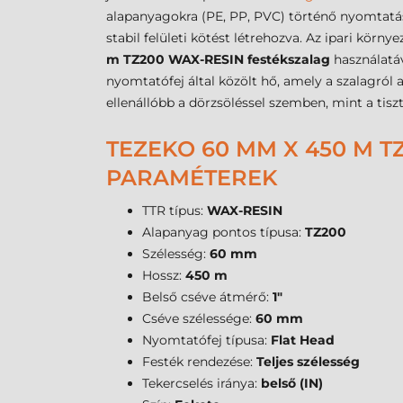
alapanyagokra (PE, PP, PVC) történő nyomtatás
stabil felületi kötést létrehozva. Az ipari kö
m TZ200 WAX-RESIN festékszalag
használatáv
nyomtatófej által közölt hő, amely a szalagról 
ellenállóbb a dörzsöléssel szemben, mint a tiszt
TEZEKO 60 MM X 450 M T
PARAMÉTEREK
TTR típus:
WAX-RESIN
Alapanyag pontos típusa:
TZ200
Szélesség:
60 mm
Hossz:
450 m
Belső cséve átmérő:
1"
Cséve szélessége:
60 mm
Nyomtatófej típusa:
Flat Head
Festék rendezése:
Teljes szélesség
Tekercselés iránya:
belső (IN)