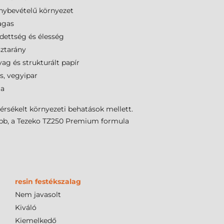
ybevételű környezet
agas
dettség és élesség
ztarány
g és strukturált papír
s, vegyipar
ia
érsékelt környezeti behatások mellett.
abb, a Tezeko TZ250 Premium formula
resin festékszalag
Nem javasolt
Kiváló
Kiemelkedő