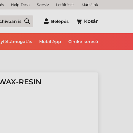
tés
Help-Desk
Szerviz
Letöltések
Márkáink
Kosár
chívban is
Belépés
yféltámogatás
Mobil App
Címke kereső
 WAX-RESIN