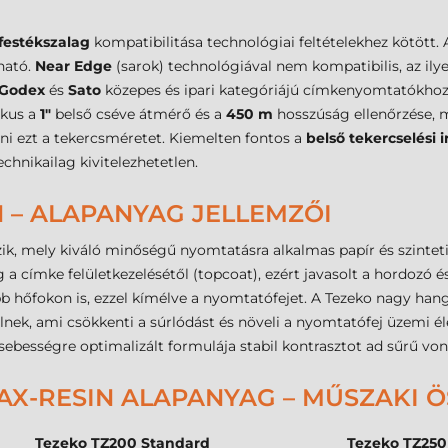
estékszalag
kompatibilitása technológiai feltételekhez kötött.
ható.
Near Edge
(sarok) technológiával nem kompatibilis, az ily
Godex
és
Sato
közepes és ipari kategóriájú címkenyomtatókho
ikus a
1"
belső cséve átmérő és a
450 m
hosszúság ellenőrzése, 
ni ezt a tekercsméretet. Kiemelten fontos a
belső tekercselési i
hnikailag kivitelezhetetlen.
N – ALAPANYAG JELLEMZŐI
ik, mely kiváló minőségű nyomtatásra alkalmas papír és szinte
 címke felületkezelésétől (topcoat), ezért javasolt a hordozó és
hőfokon is, ezzel kímélve a nyomtatófejet. A Tezeko nagy hangsú
ülnek, ami csökkenti a súrlódást és növeli a nyomtatófej üzemi é
bességre optimalizált formulája stabil kontrasztot ad sűrű von
X-RESIN ALAPANYAG – MŰSZAKI 
Tezeko TZ200 Standard
Tezeko TZ25