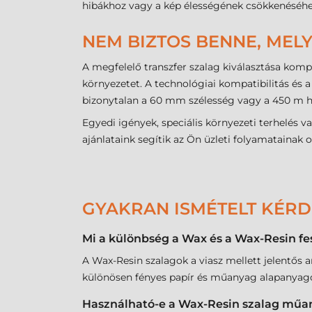
hibákhoz vagy a kép élességének csökkenéséhe
NEM BIZTOS BENNE, MELY
A megfelelő transzfer szalag kiválasztása komp
környezetet. A technológiai kompatibilitás é
bizonytalan a 60 mm szélesség vagy a 450 m h
Egyedi igények, speciális környezeti terhelés 
ajánlataink segítik az Ön üzleti folyamatainak 
GYAKRAN ISMÉTELT KÉR
Mi a különbség a Wax és a Wax-Resin fe
A Wax-Resin szalagok a viasz mellett jelentős 
különösen fényes papír és műanyag alapanyago
Használható-e a Wax-Resin szalag műa