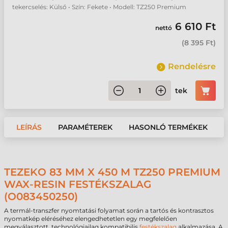
tekercselés: Külső • Szín: Fekete • Modell: TZ250 Premium
6 610 Ft
nettó
(
8 395 Ft
)
Rendelésre
tek
LEÍRÁS
PARAMÉTEREK
HASONLÓ TERMÉKEK
TEZEKO 83 MM X 450 M TZ250 PREMIUM
WAX-RESIN FESTÉKSZALAG
(O083450250)
A termál-transzfer nyomtatási folyamat során a tartós és kontrasztos
nyomatkép eléréséhez elengedhetetlen egy megfelelően
megválasztott, technológiailag kompatibilis
festékszalag
alkalmazása. A