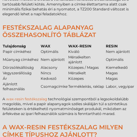
tartósabb felületi kötés. Amennyiben a címke élettartama alatt csak
minimális fizikai behatás éri a nyomatot, a TZ200 Standard változat is
elegendő lehet a napi feladatokhoz.
FESTÉKSZALAG ALAPANYAG
ÖSSZEHASONLÍTÓ TÁBLÁZAT
Tulajdonság
WAX
WAX-RESIN
RESIN
Papír címkéhez
Optimális
Kiváló
Nem ajánlott
Mérsékelten
Műanyag címkéhez
Nem ajánlott
Optimális
ajánlott
Dörzsölésállóság
Alacsony
Közepes / Magas
Kiemelkedő
Vegyszerállóság
Nincs
Mérsékelt
Magas
Ár
Kedvező
Közepes
Magas
Ajánlott
Csomagcímke
Termékleírás, raklap
Labor, vegyipar
felhasználás
A
wax-resin festékszalag
technológiai szempontból a legsokoldalúbb
megoldás, mivel a papír alapanyagok széles skáláján túl a szintetikus
felületeken is értékelhető nyomatminőséget produkál, miközben az
árfekvése az ipari felhasználók számára is fenntartható marad.
A WAX-RESIN FESTÉKSZALAG MILYEN
CÍMKE TÍPUSHOZ AJÁNLOTT?