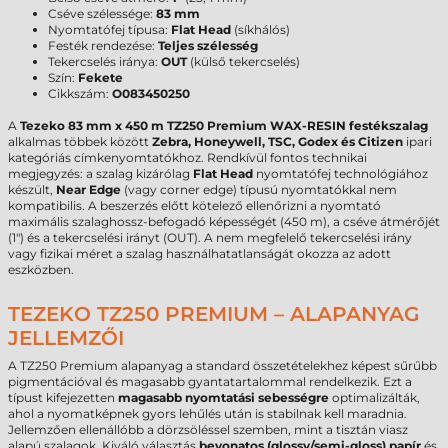
Cséve szélessége:
83 mm
Nyomtatófej típusa:
Flat Head
(síkhálós)
Festék rendezése:
Teljes szélesség
Tekercselés iránya:
OUT
(külső tekercselés)
Szín:
Fekete
Cikkszám:
O083450250
A
Tezeko 83 mm x 450 m TZ250 Premium WAX-RESIN festékszalag
alkalmas többek között
Zebra, Honeywell, TSC, Godex és Citizen
ipari
kategóriás címkenyomtatókhoz. Rendkívül fontos technikai
megjegyzés: a szalag kizárólag
Flat Head
nyomtatófej technológiához
készült,
Near Edge
(vagy corner edge) típusú nyomtatókkal nem
kompatibilis. A beszerzés előtt kötelező ellenőrizni a nyomtató
maximális szalaghossz-befogadó képességét (450 m), a cséve átmérőjét
(1") és a tekercselési irányt (OUT). A nem megfelelő tekercselési irány
vagy fizikai méret a szalag használhatatlanságát okozza az adott
eszközben.
TEZEKO TZ250 PREMIUM – ALAPANYAG
JELLEMZŐI
A TZ250 Premium alapanyag a standard összetételekhez képest sűrűbb
pigmentációval és magasabb gyantatartalommal rendelkezik. Ezt a
típust kifejezetten
magasabb nyomtatási sebességre
optimalizálták,
ahol a nyomatképnek gyors lehűlés után is stabilnak kell maradnia.
Jellemzően ellenállóbb a dörzsöléssel szemben, mint a tisztán viasz
alapú szalagok. Kiváló választás
bevonatos (glossy/semi-gloss) papír
és