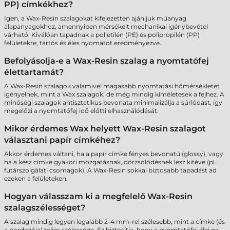
PP) címkékhez?
Igen, a Wax-Resin szalagokat kifejezetten ajánljuk műanyag
alapanyagokhoz, amennyiben mérsékelt mechanikai igénybevétel
várható. Kiválóan tapadnak a polietilén (PE) és polipropilén (PP)
felületekre, tartós és éles nyomatot eredményezve.
Befolyásolja-e a Wax-Resin szalag a nyomtatófej
élettartamát?
A Wax-Resin szalagok valamivel magasabb nyomtatási hőmérsékletet
igényelnek, mint a Wax szalagok, de még mindig kíméletesek a fejhez. A
minőségi szalagok antisztatikus bevonata minimalizálja a súrlódást, így
megelőzi a nyomtatófej idő előtti elhasználódását.
Mikor érdemes Wax helyett Wax-Resin szalagot
választani papír címkéhez?
Akkor érdemes váltani, ha a papír címke fényes bevonatú (glossy), vagy
ha a kész címke gyakori mozgatásnak, dörzsölődésnek lesz kitéve (pl.
futárszolgálati csomagok). A Wax-Resin sokkal biztosabb tapadást ad
ezeken a felületeken.
Hogyan válasszam ki a megfelelő Wax-Resin
szalagszélességet?
A szalag mindig legyen legalább 2-4 mm-rel szélesebb, mint a címke (és
a hordozója) teljes szélessége. Ez biztosítja, hogy a nyomtatófej élei ne