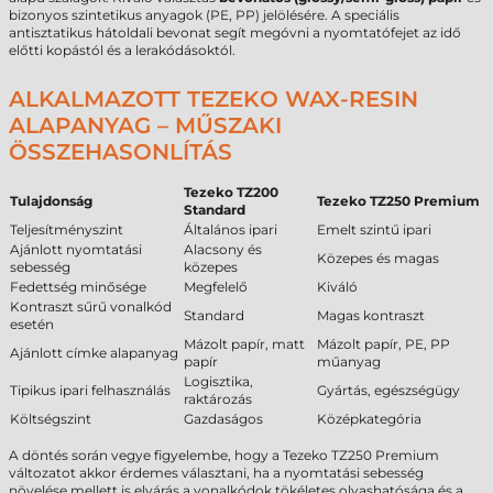
bizonyos szintetikus anyagok (PE, PP) jelölésére. A speciális
antisztatikus hátoldali bevonat segít megóvni a nyomtatófejet az idő
előtti kopástól és a lerakódásoktól.
ALKALMAZOTT TEZEKO WAX-RESIN
ALAPANYAG – MŰSZAKI
ÖSSZEHASONLÍTÁS
Tezeko TZ200
Tulajdonság
Tezeko TZ250 Premium
Standard
Teljesítményszint
Általános ipari
Emelt szintű ipari
Ajánlott nyomtatási
Alacsony és
Közepes és magas
sebesség
közepes
Fedettség minősége
Megfelelő
Kiváló
Kontraszt sűrű vonalkód
Standard
Magas kontraszt
esetén
Mázolt papír, matt
Mázolt papír, PE, PP
Ajánlott címke alapanyag
papír
műanyag
Logisztika,
Tipikus ipari felhasználás
Gyártás, egészségügy
raktározás
Költségszint
Gazdaságos
Középkategória
A döntés során vegye figyelembe, hogy a Tezeko TZ250 Premium
változatot akkor érdemes választani, ha a nyomtatási sebesség
növelése mellett is elvárás a vonalkódok tökéletes olvashatósága és a