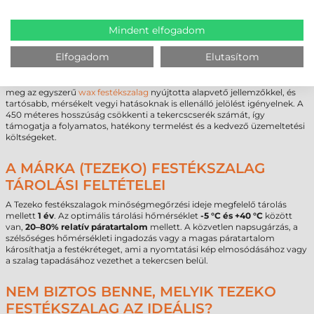
TEZEKO 83 MM X 450 M TZ250 PREMIUM
Mindent elfogadom
WAX-RESIN FESTÉKSZALAG
Elfogadom
Elutasítom
(O083450250) - KINEK AJÁNLOTT?
Ez a termék azon üzleti partnereinknek készült, akik nem elégszenek
meg az egyszerű
wax festékszalag
nyújtotta alapvető jellemzőkkel, és
tartósabb, mérsékelt vegyi hatásoknak is ellenálló jelölést igényelnek. A
450 méteres hosszúság csökkenti a tekercscserék számát, így
támogatja a folyamatos, hatékony termelést és a kedvező üzemeltetési
költségeket.
A MÁRKA (TEZEKO) FESTÉKSZALAG
TÁROLÁSI FELTÉTELEI
A Tezeko festékszalagok minőségmegőrzési ideje megfelelő tárolás
mellett
1 év
. Az optimális tárolási hőmérséklet
-5 °C és +40 °C
között
van,
20–80% relatív páratartalom
mellett. A közvetlen napsugárzás, a
szélsőséges hőmérsékleti ingadozás vagy a magas páratartalom
károsíthatja a festékréteget, ami a nyomtatási kép elmosódásához vagy
a szalag tapadásához vezethet a tekercsen belül.
NEM BIZTOS BENNE, MELYIK TEZEKO
FESTÉKSZALAG AZ IDEÁLIS?