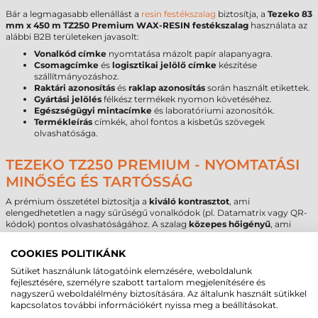
Bár a legmagasabb ellenállást a
resin festékszalag
biztosítja, a
Tezeko 83
mm x 450 m TZ250 Premium WAX-RESIN festékszalag
használata az
alábbi B2B területeken javasolt:
Vonalkód címke
nyomtatása mázolt papír alapanyagra.
Csomagcímke
és
logisztikai jelölő címke
készítése
szállítmányozáshoz.
Raktári azonosítás
és
raklap azonosítás
során használt etikettek.
Gyártási jelölés
félkész termékek nyomon követéséhez.
Egészségügyi mintacímke
és laboratóriumi azonosítók.
Termékleírás
címkék, ahol fontos a kisbetűs szövegek
olvashatósága.
TEZEKO TZ250 PREMIUM - NYOMTATÁSI
MINŐSÉG ÉS TARTÓSSÁG
A prémium összetétel biztosítja a
kiváló kontrasztot
, ami
elengedhetetlen a nagy sűrűségű vonalkódok (pl. Datamatrix vagy QR-
kódok) pontos olvashatóságához. A szalag
közepes hőigényű
, ami
lehetővé teszi a nyomtatófej kímélését, elkerülve az extrém magas
hőmérsékleten történő üzemeltetést. Megfelelő beállítások mellett
COOKIES POLITIKÁNK
hűtőházi környezetben és nedvesebb raktári körülmények között is
megőrzi stabilitását. Fontos szakmai tanács: a festékszalag szélessége
Sütiket használunk látogatóink elemzésére, weboldalunk
(83 mm) mindig legyen néhány milliméterrel nagyobb, mint a címke
fejlesztésére, személyre szabott tartalom megjelenítésére és
szélessége. Amennyiben a szalag és a címke azonos szélességű, a címke
nagyszerű weboldalélmény biztosítására. Az általunk használt sütikkel
élei közvetlen súrlódást okozhatnak a nyomtatófejen, ami hosszú távon
kapcsolatos további információkért nyissa meg a beállításokat.
fokozott fejkopást eredményezhet.