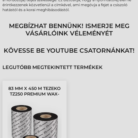
érintkezzenek közvetlenül a címkével, ami megóvja a fejet a csiszoló
hatástól és a korai meghibásodástól.
MEGBÍZHAT BENNÜNK! ISMERJE MEG
VÁSÁRLÓINK VÉLEMÉNYÉT
KÖVESSE BE YOUTUBE CSATORNÁNKAT!
LEGUTÓBB MEGTEKINTETT TERMÉKEK
83 MM X 450 M TEZEKO
TZ250 PREMIUM WAX-
RESIN FESTÉKSZALAG