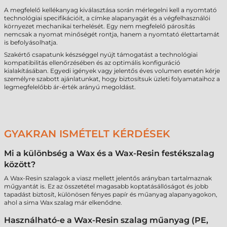
A megfelelő kellékanyag kiválasztása során mérlegelni kell a nyomtató
technológiai specifikációit, a címke alapanyagát és a végfelhasználói
környezet mechanikai terhelését. Egy nem megfelelő párosítás
nemcsak a nyomat minőségét rontja, hanem a nyomtató élettartamát
is befolyásolhatja.
Szakértő csapatunk készséggel nyújt támogatást a technológiai
kompatibilitás ellenőrzésében és az optimális konfiguráció
kialakításában. Egyedi igények vagy jelentős éves volumen esetén kérje
személyre szabott ajánlatunkat, hogy biztosítsuk üzleti folyamataihoz a
legmegfelelőbb ár-érték arányú megoldást.
GYAKRAN ISMÉTELT KÉRDÉSEK
Mi a különbség a Wax és a Wax-Resin festékszalag
között?
A Wax-Resin szalagok a viasz mellett jelentős arányban tartalmaznak
műgyantát is. Ez az összetétel magasabb koptatásállóságot és jobb
tapadást biztosít, különösen fényes papír és műanyag alapanyagokon,
ahol a sima Wax szalag már elkenődne.
Használható-e a Wax-Resin szalag műanyag (PE,