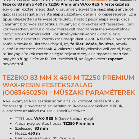
Tezeko 83 mm x 450 m TZ250 Premium WAX-RESIN festékszalag
egy olyan köztes megoldást kínál, amely egyesíti a viasz alapú anyagok
gazdaságosságát a gyanta alapú összetevők ellenálló képességével. Ez a
típus kifejezetten a fényesebb felületű, mázolt papír alapanyagokhoz,
valamint bizonyos szintetikus, műanyag címkékhez lett fejlesztve. Ipari
környezetben, ahol a címkék mérsékelt mechanikai igénybevételnek
vagy változó hőmérsékleti körülményeknek vannak kitéve, ez a
prémium összetétel üzembiztos megoldást jelent. A festék a nyomtatás
során a címke felületéhez rögzül, így
felületi kötés jön létre
, amely
ellenáll a maszatolódásnak. A választásnál figyelembe kell venni, hogy
műanyag címkék esetén a végső teljesítmény és a tapadás mértéke
nagyban függ a címke felületkezelésétől, az úgynevezett
topcoat
bevonattól.
TEZEKO 83 MM X 450 M TZ250 PREMIUM
WAX-RESIN FESTÉKSZALAG
(O083450250) - MŰSZAKI PARAMÉTEREK
A kellékanyag kiválasztása során a fizikai kompatibilitás kritikus
fontosságú a nyomtató zavartalan működése érdekében. Kérjük,
ellenőrizze az alábbi műszaki specifikációkat:
TTR típus:
WAX-RESIN
(kevert alapanyag)
Alapanyag pontos típusa:
TZ250 Premium
Szélesség:
83 mm
Hossz:
450 m
Belső cséve átmérő:
1"
(25,4 mm)