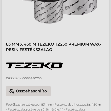
83 MM X 450 M TEZEKO TZ250 PREMIUM WAX-
RESIN FESTÉKSZALAG
Cikkszám:
O083450250
Összehasonlító
Festékszalag szélesség: 83 mm • Festékszalag hosszúság: 450 m
• Festékszalag cséve belső átmérője: 1 " • Festékszalag