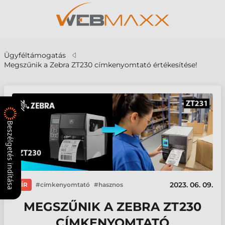
Ügyféltámogatás
Megszűnik a Zebra ZT230 címkenyomtató értékesítése!
Beszélgetés indítása
2023. 06. 09.
HÍR
címkenyomtató
hasznos
MEGSZŰNIK A ZEBRA ZT230
CÍMKENYOMTATÓ