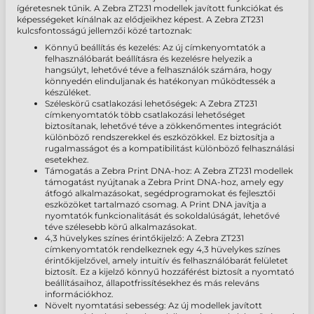
ígéretesnek tűnik. A Zebra ZT231 modellek javított funkciókat és
képességeket kínálnak az elődjeikhez képest. A Zebra ZT231
kulcsfontosságú jellemzői közé tartoznak:
Könnyű beállítás és kezelés: Az új címkenyomtatók a
felhasználóbarát beállításra és kezelésre helyezik a
hangsúlyt, lehetővé téve a felhasználók számára, hogy
könnyedén elinduljanak és hatékonyan működtessék a
készüléket.
Széleskörű csatlakozási lehetőségek: A Zebra ZT231
címkenyomtatók több csatlakozási lehetőséget
biztosítanak, lehetővé téve a zökkenőmentes integrációt
különböző rendszerekkel és eszközökkel. Ez biztosítja a
rugalmasságot és a kompatibilitást különböző felhasználási
esetekhez.
Támogatás a Zebra Print DNA-hoz: A Zebra ZT231 modellek
támogatást nyújtanak a Zebra Print DNA-hoz, amely egy
átfogó alkalmazásokat, segédprogramokat és fejlesztői
eszközöket tartalmazó csomag. A Print DNA javítja a
nyomtatók funkcionalitását és sokoldalúságát, lehetővé
téve szélesebb körű alkalmazásokat.
4,3 hüvelykes színes érintőkijelző: A Zebra ZT231
címkenyomtatók rendelkeznek egy 4,3 hüvelykes színes
érintőkijelzővel, amely intuitív és felhasználóbarát felületet
biztosít. Ez a kijelző könnyű hozzáférést biztosít a nyomtató
beállításaihoz, állapotfrissítésekhez és más releváns
információkhoz.
Növelt nyomtatási sebesség: Az új modellek javított