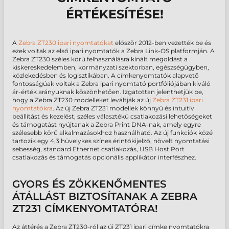
ÉRTÉKESÍTÉSE!
A
Zebra ZT230 ipari nyomtatókat
először 2012-ben vezették be és
ezek voltak az első ipari nyomtatók a Zebra Link-OS platformján. A
Zebra ZT230 széles körű felhasználásra kínált megoldást a
kiskereskedelemben, kormányzati szektorban, egészségügyben,
közlekedésben és logisztikában. A címkenyomtatók alapvető
fontosságúak voltak a Zebra ipari nyomtató portfóliójában kiváló
ár-érték arányuknak köszönhetően. Izgatottan jelenthetjük be,
hogy a Zebra ZT230 modelleket leváltják az új
Zebra ZT231 ipari
nyomtatókra
. Az új Zebra ZT231 modellek könnyű és intuitív
beállítást és kezelést, széles választékú csatlakozási lehetőségeket
és támogatást nyújtanak a Zebra Print DNA-nak, amely egyre
szélesebb körű alkalmazásokhoz használható. Az új funkciók közé
tartozik egy 4,3 hüvelykes színes érintőkijelző, növelt nyomtatási
sebesség, standard Ethernet csatlakozás, USB Host Port
csatlakozás és támogatás opcionális applikátor interfészhez.
GYORS ÉS ZÖKKENŐMENTES
ÁTÁLLÁST BIZTOSÍTANAK A ZEBRA
ZT231 CÍMKENYOMTATÓRA!
Az áttérés a Zebra ZT230-ról az új ZT231 ipari címke nyomtatókra