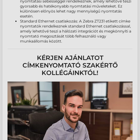
nyomtatási sebességgel rendelkeznek, amely lehetővé teszi
gyorsabb és hatékonyabb nyomtatási műveleteket. Ez
különösen előnyös lehet nagy mennyiségű nyomtatás
esetén.
Standard Ethernet csatlakozás: A Zebra ZT231 etikett címke
nyomtatók rendelkeznek standard Ethernet csatlakozással,
amely lehetővé teszi a hálózati integrációt és megkönnyíti a
nyomtató megosztását több felhasználó vagy
munkaállomás között.
KÉRJEN AJÁNLATOT
CÍMKENYOMTATÓ SZAKÉRTŐ
KOLLÉGÁINKTÓL!