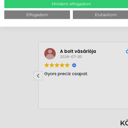
Mindent elfogadom
Elfogadom
Elutasítom
A bolt vásárlója
2026-07-30
x Stúdió
Gyors precíz csapat.
ársak!
K