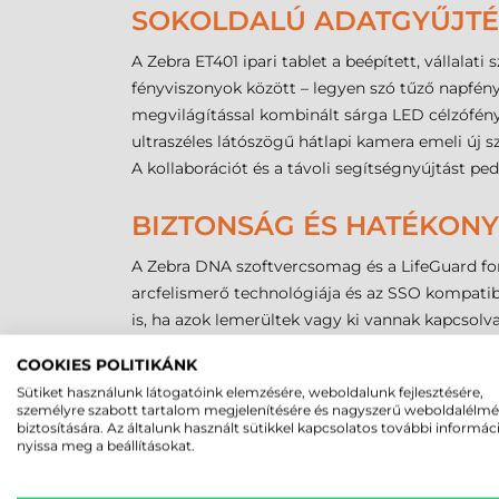
SOKOLDALÚ ADATGYŰJTÉS
A Zebra ET401 ipari tablet a beépített, vállala
fényviszonyok között – legyen szó tűző napfényr
megvilágítással kombinált sárga LED célzófény
ultraszéles látószögű hátlapi kamera emeli új s
A kollaborációt és a távoli segítségnyújtást pe
BIZTONSÁG ÉS HATÉKONY
A Zebra DNA szoftvercsomag és a LifeGuard for A
arcfelismerő technológiája és az SSO kompatibi
is, ha azok lemerültek vagy ki vannak kapcsolv
A Zebra ET401 ipari tablet nem csupán egy mun
COOKIES POLITIKÁNK
megbízhatóságot egyesítve garantálja vállalko
Sütiket használunk látogatóink elemzésére, weboldalunk fejlesztésére,
személyre szabott tartalom megjelenítésére és nagyszerű weboldalélm
biztosítására. Az általunk használt sütikkel kapcsolatos további informác
nyissa meg a beállításokat.
MEGBÍZHAT B