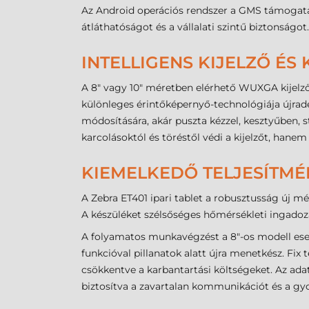
Az Android operációs rendszer a GMS támogatá
átláthatóságot és a vállalati szintű biztonságot.
INTELLIGENS KIJELZŐ ÉS
A 8" vagy 10" méretben elérhető WUXGA kijelző 6
különleges érintőképernyő-technológiája újradef
módosítására, akár puszta kézzel, kesztyűben, 
karcolásoktól és töréstől védi a kijelzőt, hanem
KIEMELKEDŐ TELJESÍTMÉ
A Zebra ET401 ipari tablet a robusztusság új mér
A készüléket szélsőséges hőmérsékleti ingadozás
A folyamatos munkavégzést a 8"-os modell eset
funkcióval pillanatok alatt újra menetkész. Fix
csökkentve a karbantartási költségeket. Az ad
biztosítva a zavartalan kommunikációt és a gyo