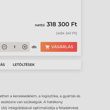
318 300 Ft
nettó
(
404 241 Ft
)
VÁSÁRLÁS
db
TÁS
LETÖLTÉSEK
tten a kereskedelem, a logisztika, a gyártás és
ó eszközre van szükségük. A hatékony
) integrálásával optimalizálja a feladatokat.