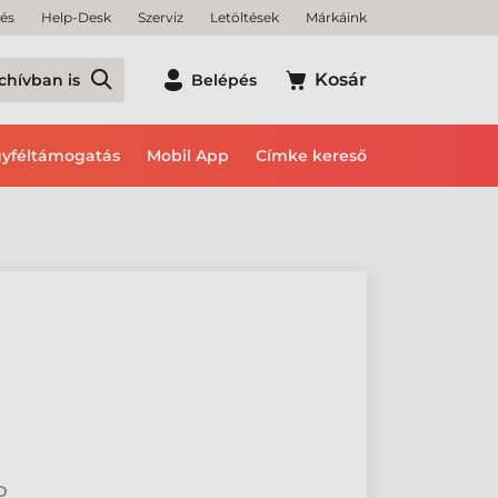
tés
Help-Desk
Szerviz
Letöltések
Márkáink
Kosár
chívban is
Belépés
yféltámogatás
Mobil App
Címke kereső
2D