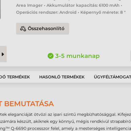
Area Imager • Akkumulátor kapacitás: 6100 mAh •
Operációs rendszer: Android • Képernyő mérete: 8 "
Összehasonlító
3-5 munkanap
DÓ TERMÉKEK
HASONLÓ TERMÉKEK
ÜGYFÉLTÁMOGA
ET BEMUTATÁSA
k eleganciáját ötvözi az ipari szintű megbízhatósággal. Kifejeze
zámára készült, akiknek egy könnyű, mégis rendkívül strapabír
-6690 processzor felel, amely a mesterséges intelligencia (AI