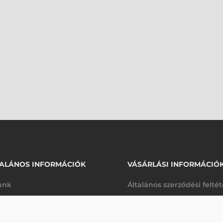
ALÁNOS INFORMÁCIÓK
VÁSÁRLÁSI INFORMÁCIÓ
unk
Általános szerződési felté
rhetőségek
Adatkezelési tájékoztató
318 300 Ft
nettó
arancia
Szállítási és fizetési feltét