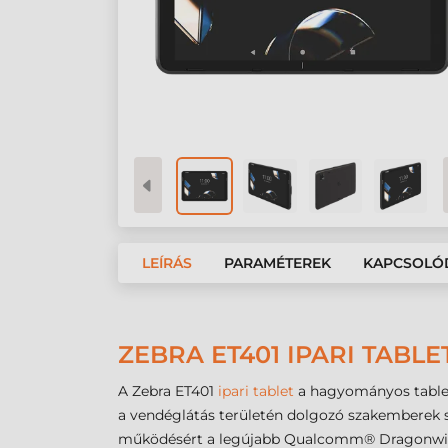
LEÍRÁS
PARAMÉTEREK
KAPCSOLÓ
ZEBRA ET401 IPARI TABL
A Zebra ET401
ipari tablet
a hagyományos tablete
a vendéglátás területén dolgozó szakemberek s
működésért a legújabb Qualcomm® Dragonwing™ Q