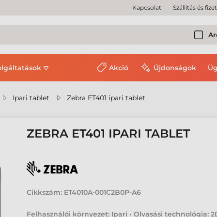
Kapcsolat
Szállítás és fize
Ar
olgáltatások
Akció
Újdonságok
Üg
Ipari tablet
Zebra ET401 ipari tablet
ZEBRA ET401 IPARI TABLET
Cikkszám:
ET4010A-001C2B0P-A6
Felhasználói környezet: Ipari • Olvasási technológia: 