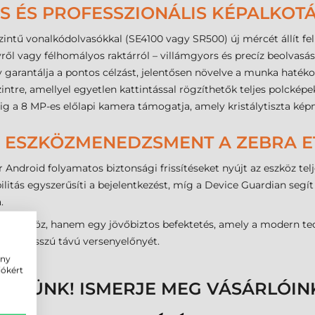
 ÉS PROFESSZIONÁLIS KÉPALKOT
ti szintű vonalkódolvasókkal (SE4100 vagy SR500) új mércét állít 
ől vagy félhomályos raktárról – villámgyors és precíz beolvasást
 garantálja a pontos célzást, jelentősen növelve a munka haték
zintre, amellyel egyetlen kattintással rögzíthetők teljes polckép
dig a 8 MP-es előlapi kamera támogatja, amely kristálytiszta ké
 ESZKÖZMENEDZSMENT A ZEBRA ET4
ndroid folyamatos biztonsági frissítéseket nyújt az eszköz telje
litás egyszerűsíti a bejelentkezést, míg a Device Guardian segí
a.
kaeszköz, hanem egy jövőbiztos befektetés, amely a modern tec
zása hosszú távú versenyelőnyét.
ény
iókért
ENNÜNK! ISMERJE MEG VÁSÁRLÓIN