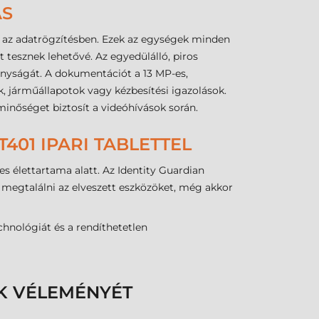
ÁS
fel az adatrögzítésben. Ezek az egységek minden
 tesznek lehetővé. Az egyedülálló, piros
onyságát. A dokumentációt a 13 MP-es,
ek, járműállapotok vagy kézbesítési igazolások.
pminőséget biztosít a videóhívások során.
01 IPARI TABLETTEL
s élettartama alatt. Az Identity Guardian
t megtalálni az elveszett eszközöket, még akkor
hnológiát és a rendíthetetlen
K VÉLEMÉNYÉT