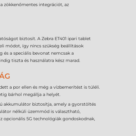
a zökkenőmentes integrációt, az
tóságot biztosít. A Zebra ET401 ipari tablet
eli módot, így nincs szükség beállítások
eg és a speciális bevonat nemcsak a
indig tiszta és használatra kész marad.
SÁG
ett a por ellen és még a vízbemerítést is túléli.
tig bárhol megállja a helyét.
 akkumulátor biztosítja, amely a gyorstöltés
mulátor nélküli üzemmód is választható,
 az opcionális 5G technológiák gondoskodnak,