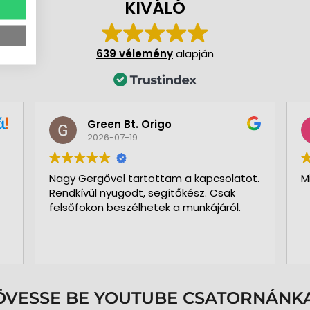
KIVÁLÓ
639 vélemény
alapján
Green Bt. Origo
2026-07-19
Nagy Gergővel tartottam a kapcsolatot.
M
Rendkívül nyugodt, segítőkész. Csak
felsőfokon beszélhetek a munkájáról.
ÖVESSE BE YOUTUBE CSATORNÁNKA