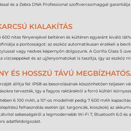
ssal és a Zebra DNA Professional szoftvercsomaggal garantálja 
 KARCSÚ KIALAKÍTÁS
00 nites fényerejével beltéren és kültéren egyaránt kiváló látha
iniálja a pontosságot: az eszköz automatikusan érzékeli a bevit
stylussal vagy nedves képernyőn dolgozunk. A Gorilla Glass 5 üv
 a vízcseppeket és az ujjlenyomatokat is taszítja, így az eszköz m
NY ÉS HOSSZÚ TÁVÚ MEGBÍZHATÓ
céjét állítja fel: IP68-as besorolásának köszönhetően teljesen véd
okra tervezték, így a fagyos raktáraktól a forró kültéri környeze
ében 6 100 mAh, a 10"-os modellnél pedig 7 600 mAh kapacitású
 telepítésű felhasználás esetén (pl. targoncák, kioszkok) az akku
atátvitel sebességéről a legmodernebb Wi-Fi 7, Bluetooth 6.0 és
rs adatfeldolgozást.