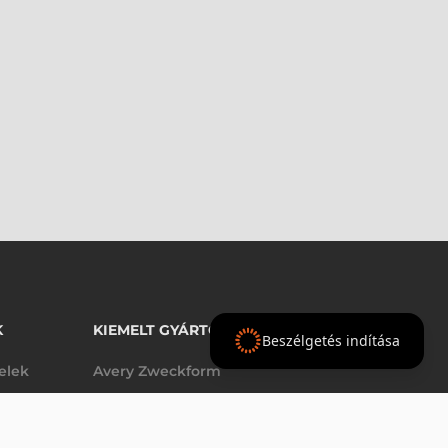
K
KIEMELT GYÁRTÓINK
Beszélgetés indítása
telek
Avery Zweckform
Datalogic
elek
Epson
VÁSÁRLÁS
db