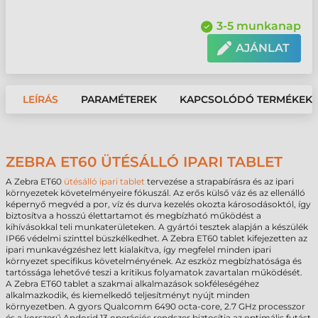
3-5 munkanap
AJÁNLAT
LEÍRÁS
PARAMÉTEREK
KAPCSOLÓDÓ TERMÉKEK
ZEBRA ET60 ÜTÉSÁLLÓ IPARI TABLET
A Zebra ET60
ütésálló ipari tablet
tervezése a strapabírásra és az ipari
környezetek követelményeire fókuszál. Az erős külső váz és az ellenálló
képernyő megvéd a por, víz és durva kezelés okozta károsodásoktól, így
biztosítva a hosszú élettartamot és megbízható működést a
kihívásokkal teli munkaterületeken. A gyártói tesztek alapján a készülék
IP66 védelmi szinttel büszkélkedhet. A Zebra ET60 tablet kifejezetten az
ipari munkavégzéshez lett kialakítva, így megfelel minden ipari
környezet specifikus követelményének. Az eszköz megbízhatósága és
tartóssága lehetővé teszi a kritikus folyamatok zavartalan működését.
A Zebra ET60 tablet a szakmai alkalmazások sokféleségéhez
alkalmazkodik, és kiemelkedő teljesítményt nyújt minden
környezetben. A gyors Qualcomm 6490 octa-core, 2.7 GHz processzor
és a korszerű Andorid 13 operációs rendszer biztosítja az optimális futást