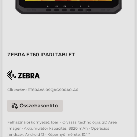
ZEBRA ET60 IPARI TABLET
Cikkszám:
ET60AW-0SQAGS00A0-A6
Összehasonlító
Felhasználói környezet: Ipari • Olvasási technológia: 2D Area
Imager • Akkumulátor kapacitás: 8920 mAh • Operációs
rendszer: Android 13 • Képernyő mérete: 10.1 "