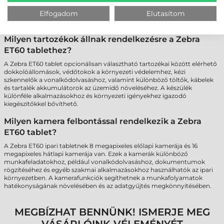
használatát a táblagépen, amely kiváló megoldást nyújt olyan helyeken,
Elfogadom
Elutasítom
ahol nincs Wi-Fi hálózat, vagy ahol mozgás közben is
internetkapcsolatra van szükség.
Milyen tartozékok állnak rendelkezésre a Zebra
ET60 tablethez?
A Zebra ET60 tablet opcionálisan választható tartozékai között elérhető
dokkolóállomások, védőtokok a környezeti védelemhez, kézi
szkennelők a vonalkódolvasáshoz, valamint különböző töltők, kábelek
és tartalék akkumulátorok az üzemidő növeléséhez. A készülék
különféle alkalmazásokhoz és környezeti igényekhez igazodó
kiegészítőkkel bővíthető.
Milyen kamera felbontással rendelkezik a Zebra
ET60 tablet?
A Zebra ET60 ipari tabletnek 8 megapixeles előlapi kamerája és 16
megapixeles hátlapi kamerája van. Ezek a kamerák különböző
munkafeladatokhoz, például vonalkódolvasáshoz, dokumentumok
rögzítéséhez és egyéb szakmai alkalmazásokhoz használhatók az ipari
környezetben. A kamerafunkciók segíthetnek a munkafolyamatok
hatékonyságának növelésében és az adatgyűjtés megkönnyítésében.
MEGBÍZHAT BENNÜNK! ISMERJE MEG