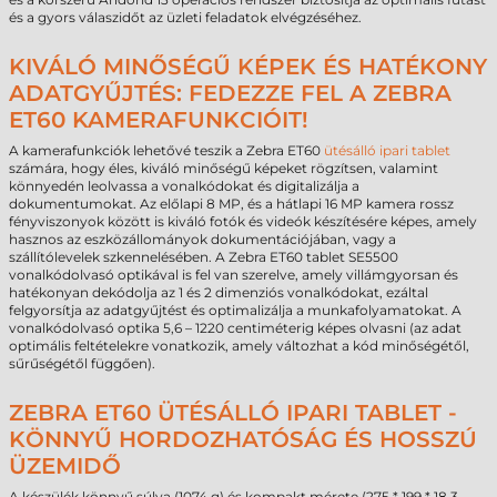
és a gyors válaszidőt az üzleti feladatok elvégzéséhez.
KIVÁLÓ MINŐSÉGŰ KÉPEK ÉS HATÉKONY
ADATGYŰJTÉS: FEDEZZE FEL A ZEBRA
ET60 KAMERAFUNKCIÓIT!
A kamerafunkciók lehetővé teszik a Zebra ET60
ütésálló ipari tablet
számára, hogy éles, kiváló minőségű képeket rögzítsen, valamint
könnyedén leolvassa a vonalkódokat és digitalizálja a
dokumentumokat. Az előlapi 8 MP, és a hátlapi 16 MP kamera rossz
fényviszonyok között is kiváló fotók és videók készítésére képes, amely
hasznos az eszközállományok dokumentációjában, vagy a
szállítólevelek szkennelésében. A Zebra ET60 tablet SE5500
vonalkódolvasó optikával is fel van szerelve, amely villámgyorsan és
hatékonyan dekódolja az 1 és 2 dimenziós vonalkódokat, ezáltal
felgyorsítja az adatgyűjtést és optimalizálja a munkafolyamatokat. A
vonalkódolvasó optika 5,6 – 1220 centiméterig képes olvasni (az adat
optimális feltételekre vonatkozik, amely változhat a kód minőségétől,
sűrűségétől függően).
ZEBRA ET60 ÜTÉSÁLLÓ IPARI TABLET -
KÖNNYŰ HORDOZHATÓSÁG ÉS HOSSZÚ
ÜZEMIDŐ
A készülék könnyű súlya (1074 g) és kompakt mérete (275 * 199 * 18,3