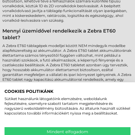
biztosítson, lehetővé téve a felhasználók számára különféle típusú
vonalkódok, köztük 1D és 2D vonalkódok beolvasását. A beépített
vonalkódolvasó javítja a táblagép funkcionalitását olyan iparágakban,
mint a kiskereskedelem, raktározás, logisztika és egészségügy, ahol
vonalkód-leolvasásra van szükség.
Mennyi üzemidővel rendelkezik a Zebra ET60
tablet?
A Zebra ET60 táblagépek modelljei között NEM mindegyik modellbe
alapfelszereltség az akkumulátor. A Zebra ET60 tablet akkumulátorának
élettartama számos tényezőtől függően változhat, mint például a
használati szokások, a futó alkalmazások, a képernyő fényereje és a
csatlakozási beállítások. A Zebra ET60 tabletet azonban úgy tervezték,
hogy hosszabb akkumulátor-élettartamot biztosítson, ezáltal
garantáltan megfeleljen a vállalati és ipari környezet igényeinek. A Zebra
ET60 tablet nagy kapacitású akkumulátorral rendelkezik, amely egy
teljes műszakot kibír, vagy akár annál tovább is kitart. A táblagép
akkumulátorának élettartama normál használati körülmények között
COOKIES POLITIKÁNK
általában 8-12 óra, de ez az adat felhasználási intenzitástól függően
Sütiket használunk látogatóink elemzésére, weboldalunk
változhat!
fejlesztésére, személyre szabott tartalom megjelenítésére és
nagyszerű weboldalélmény biztosítására. Az általunk használt sütikkel
Van LTE kapcsolat lehetőség a Zebra ET60
kapcsolatos további információkért nyissa meg a beállításokat.
tablettel?
Nincs, a Zebra ET60 tablettel nincs lehetőség LTE kapcsolatra. A Zebra
ET65 ipari tablet viszont rendelkezik LTE (Long-Term Evolution)
Mindent elfogadom
kapcsolat lehetőséggel. Az LTE kapcsolat lehetővé teszi a mobilinternet