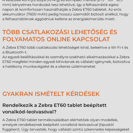
mm) kényelmes hordozást tesz lehetővé, így a felhasználók egész
napon át komfortosan használhatják a Zebra ET60 tabletet. Az erős
akkumulátor (7600 mAh) pedig hosszú üzemidőt biztosít anélkül, hogy
a felhasználóknak aggódniuk kellene az energiakimerülés miatt.
TÖBB CSATLAKOZÁSI LEHETŐSÉG ÉS
FOLYAMATOS ONLINE KAPCSOLAT
A Zebra ET60 több csatlakozási lehetőséget kínál, beleértve a Wi-Fi-t és
a Bluetooth-t.
Az egyedi beállításokkal és személyre szabható alkalmazásokkal a Zebra
ET60 megfelel minden egyedi kihívásnak és vállalati igénynek, biztosítva
a hatékony munkavégzést és a sikeres üzletmenetet.
GYAKRAN ISMÉTELT KÉRDÉSEK
Rendelkezik a Zebra ET60 tablet beépített
vonalkód-leolvasóval?
A Zebra ET60 tablet termékcsaládban elérhetőek olyan modellek,
amelyek rendelkeznek beépített vonalkód-leolvasóval (típustól
függően!). Úgy tervezték, hogy vállalati szintű szkennelési képességeket