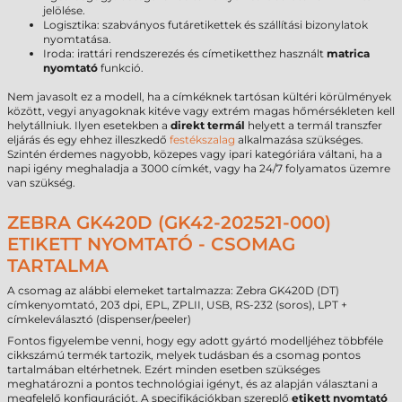
jelölése.
Logisztika: szabványos futáretikettek és szállítási bizonylatok
nyomtatása.
Iroda: irattári rendszerezés és címetiketthez használt
matrica
nyomtató
funkció.
Nem javasolt ez a modell, ha a címkéknek tartósan kültéri körülmények
között, vegyi anyagoknak kitéve vagy extrém magas hőmérsékleten kell
helytállniuk. Ilyen esetekben a
direkt termál
helyett a termál transzfer
eljárás és egy ehhez illeszkedő
festékszalag
alkalmazása szükséges.
Szintén érdemes nagyobb, közepes vagy ipari kategóriára váltani, ha a
napi igény meghaladja a 3000 címkét, vagy ha 24/7 folyamatos üzemre
van szükség.
ZEBRA GK420D (GK42-202521-000)
ETIKETT NYOMTATÓ - CSOMAG
TARTALMA
A csomag az alábbi elemeket tartalmazza: Zebra GK420D (DT)
címkenyomtató, 203 dpi, EPL, ZPLII, USB, RS-232 (soros), LPT +
címkeleválasztó (dispenser/peeler)
Fontos figyelembe venni, hogy egy adott gyártó modelljéhez többféle
cikkszámú termék tartozik, melyek tudásban és a csomag pontos
tartalmában eltérhetnek. Ezért minden esetben szükséges
meghatározni a pontos technológiai igényt, és az alapján választani a
megfelelő konfigurációt. A specifikációkban szereplő
etikett nyomtató