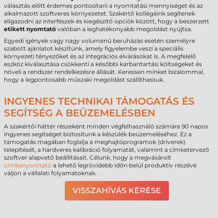
választás előtt érdemes pontosítani a nyomtatási mennyiséget és az
alkalmazott szoftveres környezetet. Szakértő kollégáink segítenek
eligazodni az interfészek és kiegészítő opciók között, hogy a beszerzett
etikett nyomtató
valóban a leghatékonyabb megoldást nyújtsa.
Egyedi igények vagy nagy volumenű beruházás esetén személyre
szabott ajánlatot készítünk, amely figyelembe veszi a speciális
környezeti tényezőket és az integrációs elvárásokat is. A megfelelő
eszköz kiválasztása csökkenti a későbbi karbantartási költségeket és
növeli a rendszer rendelkezésre állását. Keressen minket bizalommal,
hogy a legpontosabb műszaki megoldást szállíthassuk.
INGYENES TECHNIKAI TÁMOGATÁS ÉS
SEGÍTSÉG A BEÜZEMELÉSBEN
A szakértői háttér részeként minden végfelhasználó számára 90 napos
ingyenes segítséget biztosítunk a készülék beüzemeléséhez. Ez a
támogatás magában foglalja a meghajtóprogramok (driverek)
telepítését, a hardveres kalibráció folyamatát, valamint a címketervező
szoftver alapvető beállításait. Célunk, hogy a megvásárolt
címkenyomtató
a lehető legrövidebb időn belül produktív részévé
váljon a vállalati folyamatoknak.
VISSZAHÍVÁS KÉRÉSE