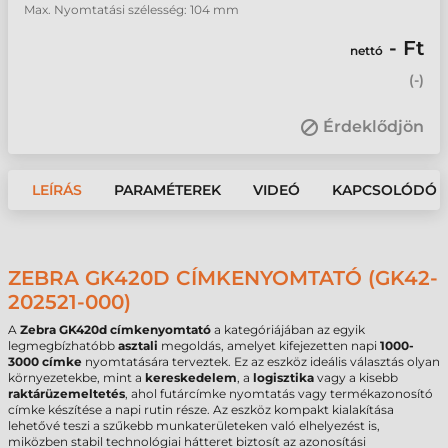
Max. Nyomtatási szélesség: 104 mm
- Ft
nettó
(
-
)
Érdeklődjön
LEÍRÁS
PARAMÉTEREK
VIDEÓ
KAPCSOLÓDÓ 
ZEBRA GK420D CÍMKENYOMTATÓ (GK42-
202521-000)
A
Zebra GK420d címkenyomtató
a kategóriájában az egyik
legmegbízhatóbb
asztali
megoldás, amelyet kifejezetten napi
1000-
3000 címke
nyomtatására terveztek. Ez az eszköz ideális választás olyan
környezetekbe, mint a
kereskedelem
, a
logisztika
vagy a kisebb
raktárüzemeltetés
, ahol futárcímke nyomtatás vagy termékazonosító
címke készítése a napi rutin része. Az eszköz kompakt kialakítása
lehetővé teszi a szűkebb munkaterületeken való elhelyezést is,
miközben stabil technológiai hátteret biztosít az azonosítási