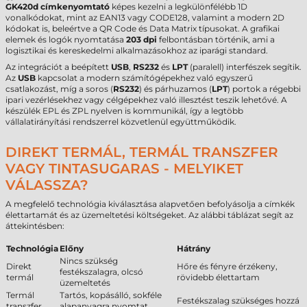
GK420d címkenyomtató
képes kezelni a legkülönfélébb 1D
vonalkódokat, mint az EAN13 vagy CODE128, valamint a modern 2D
kódokat is, beleértve a QR Code és Data Matrix típusokat. A grafikai
elemek és logók nyomtatása
203 dpi
felbontásban történik, ami a
logisztikai és kereskedelmi alkalmazásokhoz az iparági standard.
Az integrációt a beépített
USB
,
RS232
és
LPT
(paralell) interfészek segítik.
Az
USB
kapcsolat a modern számítógépekhez való egyszerű
csatlakozást, míg a soros (
RS232
) és párhuzamos (
LPT
) portok a régebbi
ipari vezérlésekhez vagy célgépekhez való illesztést teszik lehetővé. A
készülék EPL és ZPL nyelven is kommunikál, így a legtöbb
vállalatirányítási rendszerrel közvetlenül együttműködik.
DIREKT TERMÁL, TERMÁL TRANSZFER
VAGY TINTASUGARAS - MELYIKET
VÁLASSZA?
A megfelelő technológia kiválasztása alapvetően befolyásolja a címkék
élettartamát és az üzemeltetési költségeket. Az alábbi táblázat segít az
áttekintésben:
Technológia
Előny
Hátrány
Nincs szükség
Direkt
Hőre és fényre érzékeny,
festékszalagra, olcsó
termál
rövidebb élettartam
üzemeltetés
Termál
Tartós, kopásálló, sokféle
Festékszalag szükséges hozzá
transzfer
alapanyagra nyomtat