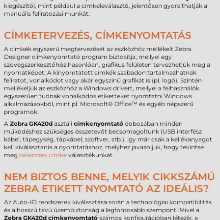
kiegészítői, mint például a címkeleválasztó, jelentősen gyorsíthatják a
manuális feliratozási munkát.
CÍMKETERVEZÉS, CÍMKENYOMTATÁS
A címkék egyszerű megtervezését az eszközhöz mellékelt Zebra
Designer címkenyomtató program biztosítja, mellyel egy
szövegszerkesztőhöz hasonlóan, grafikus felületen tervezhetjük meg a
nyomatképet. A kinyomtatott címkék szabadon tartalmazhatnak
feliratot, vonalkódot vagy akár egyszínű grafikát is (pl. logó). Szintén
mellékeljük az eszközhöz a Windows drivert, mellyel a felhasználók
egyszerűen tudnak vonalkódos etiketteket nyomtatni Windows
alkalmazásokból, mint pl. Microsoft® Office™ és egyéb népszerű
programok.
A
Zebra GK420d
asztali
címkenyomtató
dobozában minden
működéshez szükséges összetevőt becsomagoltunk (USB interfész
kábel, tápegység, tápkábel, szoftver, stb.), így már csak a kellékanyagot
kell kiválasztania a nyomtatáshoz, melyhez javasoljuk, hogy tekintse
meg
tekercses címke
választékunkat.
NEM BIZTOS BENNE, MELYIK CIKKSZÁMÚ
ZEBRA ETIKETT NYOMTATÓ AZ IDEÁLIS?
Az Auto-ID rendszerek kiválasztása során a technológiai kompatibilitás
és a hosszú távú üzembiztonság a legfontosabb szempont. Mivel a
Zebra GK420d címkenyomtató
számos konfigurációban létezik, a