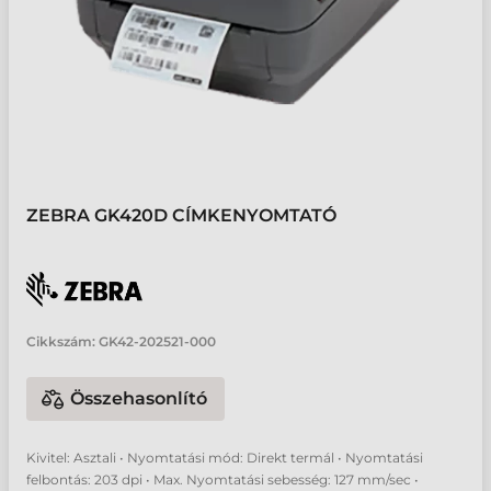
ZEBRA GK420D CÍMKENYOMTATÓ
Cikkszám:
GK42-202521-000
Összehasonlító
Kivitel: Asztali • Nyomtatási mód: Direkt termál • Nyomtatási
felbontás: 203 dpi • Max. Nyomtatási sebesség: 127 mm/sec •