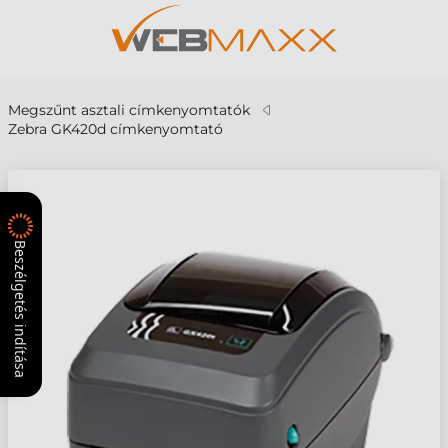
Megszűnt asztali címkenyomtatók
Zebra GK420d címkenyomtató
Beszélgetés indítása