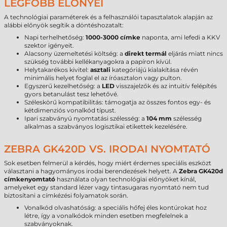
LEGFŐBB ELŐNYEI
A technológiai paraméterek és a felhasználói tapasztalatok alapján az
alábbi előnyök segítik a döntéshozatalt:
Napi terhelhetőség:
1000-3000 címke
naponta, ami lefedi a KKV
szektor igényeit.
Alacsony üzemeltetési költség: a
direkt termál
eljárás miatt nincs
szükség további kellékanyagokra a papíron kívül.
Helytakarékos kivitel:
asztali
kategóriájú kialakítása révén
minimális helyet foglal el az íróasztalon vagy pulton.
Egyszerű kezelhetőség: a
LED
visszajelzők és az intuitív felépítés
gyors betanulást tesz lehetővé.
Széleskörű kompatibilitás: támogatja az összes fontos egy- és
kétdimenziós vonalkód típust.
Ipari szabványú nyomtatási szélesség: a
104 mm
szélesség
alkalmas a szabványos logisztikai etikettek kezelésére.
ZEBRA GK420D VS. IRODAI NYOMTATÓ
Sok esetben felmerül a kérdés, hogy miért érdemes speciális eszközt
választani a hagyományos irodai berendezések helyett. A
Zebra GK420d
címkenyomtató
használata olyan technológiai előnyöket kínál,
amelyeket egy standard lézer vagy tintasugaras nyomtató nem tud
biztosítani a címkézési folyamatok során.
Vonalkód olvashatóság: a speciális hőfej éles kontúrokat hoz
létre, így a vonalkódok minden esetben megfelelnek a
szabványoknak.