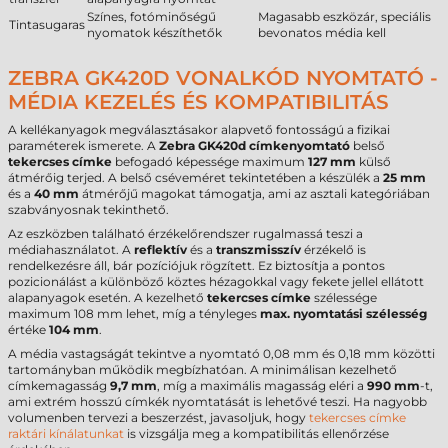
Színes, fotóminőségű
Magasabb eszközár, speciális
Tintasugaras
nyomatok készíthetők
bevonatos média kell
ZEBRA GK420D VONALKÓD NYOMTATÓ -
MÉDIA KEZELÉS ÉS KOMPATIBILITÁS
A kellékanyagok megválasztásakor alapvető fontosságú a fizikai
paraméterek ismerete. A
Zebra GK420d címkenyomtató
belső
tekercses címke
befogadó képessége maximum
127 mm
külső
átmérőig terjed. A belső cséveméret tekintetében a készülék a
25 mm
és a
40 mm
átmérőjű magokat támogatja, ami az asztali kategóriában
szabványosnak tekinthető.
Az eszközben található érzékelőrendszer rugalmassá teszi a
médiahasználatot. A
reflektív
és a
transzmisszív
érzékelő is
rendelkezésre áll, bár pozíciójuk rögzített. Ez biztosítja a pontos
pozicionálást a különböző köztes hézagokkal vagy fekete jellel ellátott
alapanyagok esetén. A kezelhető
tekercses címke
szélessége
maximum 108 mm lehet, míg a tényleges
max. nyomtatási szélesség
értéke
104 mm
.
A média vastagságát tekintve a nyomtató 0,08 mm és 0,18 mm közötti
tartományban működik megbízhatóan. A minimálisan kezelhető
címkemagasság
9,7 mm
, míg a maximális magasság eléri a
990 mm
-t,
ami extrém hosszú címkék nyomtatását is lehetővé teszi. Ha nagyobb
volumenben tervezi a beszerzést, javasoljuk, hogy
tekercses címke
raktári kínálatunkat
is vizsgálja meg a kompatibilitás ellenőrzése