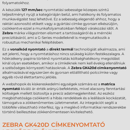
folyamatokhoz.
A készülék
127 mm/sec
nyomtatási sebessége közepes szintű
teljesítményt nyújt a kategóriáján belül, ami hatékony és folyamatos
munkavégzést tesz lehetővé. Ez a sebesség elegendő ahhoz, hogy a
raktári azonosító etikett vagy a gyártási címke gyorsan elkészüljön,
csökkentve ezzel a munkafolyamatokban fellépő várakozási időt. A
Zebra
márka világszinten elismert a tartósságáról és a mérnöki
precizitásáról, ami a G-Series modelleknél is megmutatkozik a
robusztus mechanikai felépítésben.
Ez a
vonalkód nyomtató
a
direkt termál
technológiát alkalmazza, ami
azt jelenti, hogy a nyomtatáshoz nincs szükség külön festékszalagra. A
hőérzékeny papírra történő nyomtatás költséghatékony megoldást
kínál olyan esetekben, amikor a címkéknek nem kell évekig ellenállniuk
a szélsőséges környezeti hatásoknak. A
Zebra GK420d címkenyomtató
alkalmazásával egyszerűen és gyorsan előállítható polccímke vagy
egyéb rövid élettartamú jelölés.
A webshopok és kiskereskedelmi egységek számára ez a
matrica
nyomtató
kiváló ár-érték arányú befektetés, mivel alacsony fenntartási
költségek mellett biztosítja a precíz adatmegjelenítést. Az eszköz
megbízhatósága csökkenti a hibás rendelések és a leállások kockázatát,
támogatva a zökkenőmentes üzletmenetet. Az integrációt segíti a
többféle választható interfész, így a meglévő informatikai rendszerekbe
történő beillesztése zökkenőmentesen kivitelezhető.
ZEBRA GK420D CÍMKENYOMTATÓ