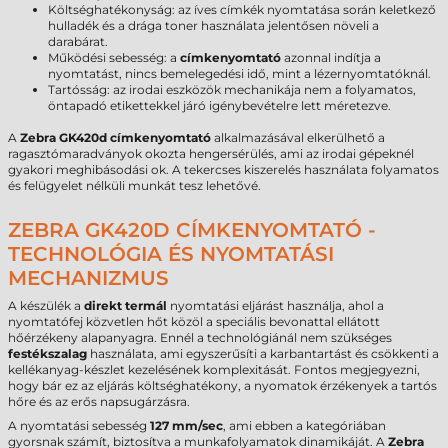
Költséghatékonyság: az íves címkék nyomtatása során keletkező
hulladék és a drága toner használata jelentősen növeli a
darabárat.
Működési sebesség: a
címkenyomtató
azonnal indítja a
nyomtatást, nincs bemelegedési idő, mint a lézernyomtatóknál.
Tartósság: az irodai eszközök mechanikája nem a folyamatos,
öntapadó etikettekkel járó igénybevételre lett méretezve.
A
Zebra GK420d címkenyomtató
alkalmazásával elkerülhető a
ragasztómaradványok okozta hengersérülés, ami az irodai gépeknél
gyakori meghibásodási ok. A tekercses kiszerelés használata folyamatos
és felügyelet nélküli munkát tesz lehetővé.
ZEBRA GK420D CÍMKENYOMTATÓ -
TECHNOLÓGIA ÉS NYOMTATÁSI
MECHANIZMUS
A készülék a
direkt termál
nyomtatási eljárást használja, ahol a
nyomtatófej közvetlen hőt közöl a speciális bevonattal ellátott
hőérzékeny alapanyagra. Ennél a technológiánál nem szükséges
festékszalag
használata, ami egyszerűsíti a karbantartást és csökkenti a
kellékanyag-készlet kezelésének komplexitását. Fontos megjegyezni,
hogy bár ez az eljárás költséghatékony, a nyomatok érzékenyek a tartós
hőre és az erős napsugárzásra.
A nyomtatási sebesség
127 mm/sec
, ami ebben a kategóriában
gyorsnak számít, biztosítva a munkafolyamatok dinamikáját. A
Zebra