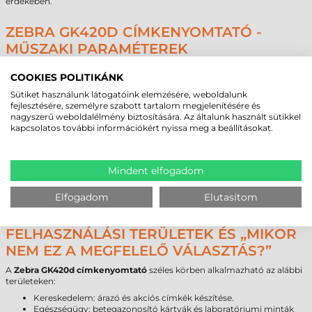
érdekében.
ZEBRA GK420D CÍMKENYOMTATÓ -
MŰSZAKI PARAMÉTEREK
Az alábbi táblázat összefoglalja a legfontosabb műszaki adatokat a
COOKIES POLITIKÁNK
gyors összehasonlíthatóság érdekében:
Sütiket használunk látogatóink elemzésére, weboldalunk
Paraméter
Érték
fejlesztésére, személyre szabott tartalom megjelenítésére és
Márka
Zebra
nagyszerű weboldalélmény biztosítására. Az általunk használt sütikkel
Modell
Zebra GK420d
kapcsolatos további információkért nyissa meg a beállításokat.
Technológia
direkt termál
Felbontás
203 dpi
Max. tekercsátmérő
127 mm
Mindent elfogadom
Cséveméret
25 mm / 40 mm
Interfész
USB
,
RS232
,
LPT
Elfogadom
Elutasítom
Garancia
12 hónap
(készülék) /
6 hónap
(fej)
FELHASZNÁLÁSI TERÜLETEK ÉS „MIKOR
NEM EZ A MEGFELELŐ VÁLASZTÁS?”
A
Zebra GK420d címkenyomtató
széles körben alkalmazható az alábbi
területeken:
Kereskedelem: árazó és akciós címkék készítése.
Egészségügy: betegazonosító kártyák és laboratóriumi minták