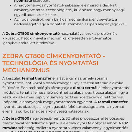
nyomtató
esetében.
A hagyományos nyomtatók sebessége elmarad a dedikált
címkenyomtatási technológiától, különösen nagy mennyiségű
egyedi adat kezelésekor.
Az irodai papírok nem bírják a mechanikai igénybevételt, a
nedvességet vagy a hőhatást, szemben az ipari alapanyagokkal.
A
Zebra GT800 címkenyomtató
használatával ezek a problémák
kiküszöbölhetők, mivel a mechanika kifejezetten a folyamatos
igénybevételre lett hitelesítve.
ZEBRA GT800 CÍMKENYOMTATÓ -
TECHNOLÓGIA ÉS NYOMTATÁSI
MECHANIZMUS
A készülék
termál transzfer
eljárást alkalmaz, amely során a
nyomtatófej hőt közöl a festékszalaggal, így a festék rátapad a címke
felületére. Ez a technológia támogatja a
direkt termál
címkenyomtatási
módot is, tehát a felhasználó dönthet az alapanyag típusa alapján. Így a
készülék alkalmas papír, műanyag, textil és hőérzékeny direkt termál
(hőpapír) alapanyagok megnyomtatására egyaránt. A
termál transzfer
nyomtatás biztosítja a legmagasabb fokú tartósságot, ahol a nyomat
ellenáll a súrlódásnak és a környezeti hatásoknak.
A
Zebra GT800
nagy teljesítményű, 32 bites processzorral és bőséges
memóriával rendelkezik a grafikus elemek gyors feldolgozásához. A
102
mm/sec
sebesség mellett a nyomtató képes valamennyi egydimenziós