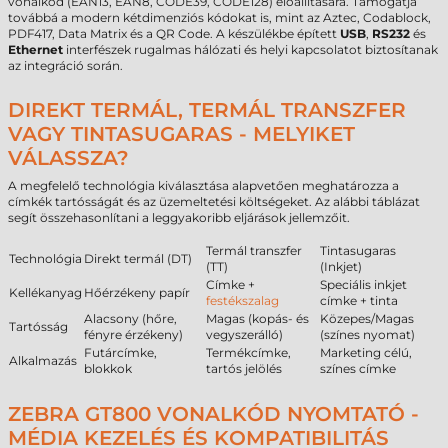
vonalkód (EAN13, EAN8, CODE39, CODE128) előállítására. Támogatja
továbbá a modern kétdimenziós kódokat is, mint az Aztec, Codablock,
PDF417, Data Matrix és a QR Code. A készülékbe épített
USB
,
RS232
és
Ethernet
interfészek rugalmas hálózati és helyi kapcsolatot biztosítanak
az integráció során.
DIREKT TERMÁL, TERMÁL TRANSZFER
VAGY TINTASUGARAS - MELYIKET
VÁLASSZA?
A megfelelő technológia kiválasztása alapvetően meghatározza a
címkék tartósságát és az üzemeltetési költségeket. Az alábbi táblázat
segít összehasonlítani a leggyakoribb eljárások jellemzőit.
Termál transzfer
Tintasugaras
Technológia
Direkt termál (DT)
(TT)
(Inkjet)
Címke +
Speciális inkjet
Kellékanyag
Hőérzékeny papír
festékszalag
címke + tinta
Alacsony (hőre,
Magas (kopás- és
Közepes/Magas
Tartósság
fényre érzékeny)
vegyszerálló)
(színes nyomat)
Futárcímke,
Termékcímke,
Marketing célú,
Alkalmazás
blokkok
tartós jelölés
színes címke
ZEBRA GT800 VONALKÓD NYOMTATÓ -
MÉDIA KEZELÉS ÉS KOMPATIBILITÁS