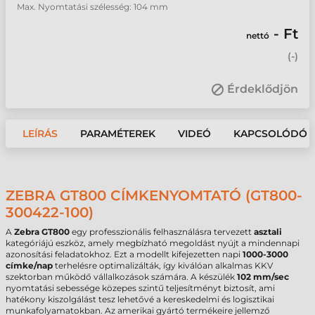
Max. Nyomtatási szélesség: 104 mm
- Ft
nettó
(
-
)
Érdeklődjön
LEÍRÁS
PARAMÉTEREK
VIDEÓ
KAPCSOLÓDÓ 
ZEBRA GT800 CÍMKENYOMTATÓ (GT800-
300422-100)
A
Zebra GT800
egy professzionális felhasználásra tervezett
asztali
kategóriájú eszköz, amely megbízható megoldást nyújt a mindennapi
azonosítási feladatokhoz. Ezt a modellt kifejezetten napi
1000-3000
címke/nap
terhelésre optimalizálták, így kiválóan alkalmas KKV
szektorban működő vállalkozások számára. A készülék
102 mm/sec
nyomtatási sebessége közepes szintű teljesítményt biztosít, ami
hatékony kiszolgálást tesz lehetővé a kereskedelmi és logisztikai
munkafolyamatokban. Az amerikai gyártó termékeire jellemző