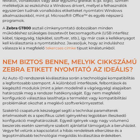
feliratot, vonalkódot vagy akár egyszínű grafikát is (pl. logó). Szintén
mellékeljük az eszközhöz a Windows drivert, mellyel a felhasználók
egyszerűen tudnak vonalkódos etiketteket nyomtatni Windows
alkalmazásokból, mint pl. Microsoft® Office™ és egyéb népszerű
programok.
A
Zebra GT800
asztali címkenyomtató dobozában minden
működéshez szükséges összetevőt becsomagoltunk (USB interfész
kábel, tápegység, tápkábel, szoftver, stb.), így már csak a kellékanyagot
kell kiválasztania a nyomtatáshoz. Javasoljuk, hogy az induláshoz
válassza ki a megfelelő
tekercses címke
típust kínálatunkból.
NEM BIZTOS BENNE, MELYIK CIKKSZÁMÚ
ZEBRA ETIKETT NYOMTATÓ AZ IDEÁLIS?
Az Auto-ID rendszerek kiválasztása során a technológiai kompatibilitás
a legfontosabb szempont. A különböző interfészek, felbontások és
kiegészítő modulok (mint a jelen modellnél a vágóegység) alapjaiban
határozzák meg a rendszer hatékonyságát. Egy nem megfelelő
konfiguráció választása lassíthatja a termelést vagy kompatibilitási
problémákat okozhat a meglévő szoftverkörnyezettel.
Szakértő csapatunk készséggel segíti a technikai paraméterek
értelmezését és a specifikus üzleti igényekhez legjobban illeszkedő
konfiguráció meghatározását. Egyedi igények vagy nagy volumenű
beszerzés esetén személyre szabott ajánlattal támogatjuk a beruházást.
Vegye fel velünk a kapcsolatot a hibás rendelések elkerülése és a
legoptimálisabb technológiai megoldás kiválasztása érdekében.