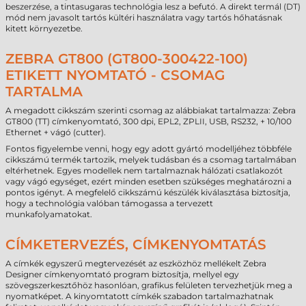
beszerzése, a tintasugaras technológia lesz a befutó. A direkt termál (DT)
mód nem javasolt tartós kültéri használatra vagy tartós hőhatásnak
kitett környezetbe.
ZEBRA GT800 (GT800-300422-100)
ETIKETT NYOMTATÓ - CSOMAG
TARTALMA
A megadott cikkszám szerinti csomag az alábbiakat tartalmazza: Zebra
GT800 (TT) címkenyomtató, 300 dpi, EPL2, ZPLII, USB, RS232, + 10/100
Ethernet + vágó (cutter).
Fontos figyelembe venni, hogy egy adott gyártó modelljéhez többféle
cikkszámú termék tartozik, melyek tudásban és a csomag tartalmában
eltérhetnek. Egyes modellek nem tartalmaznak hálózati csatlakozót
vagy vágó egységet, ezért minden esetben szükséges meghatározni a
pontos igényt. A megfelelő cikkszámú készülék kiválasztása biztosítja,
hogy a technológia valóban támogassa a tervezett
munkafolyamatokat.
CÍMKETERVEZÉS, CÍMKENYOMTATÁS
A címkék egyszerű megtervezését az eszközhöz mellékelt Zebra
Designer címkenyomtató program biztosítja, mellyel egy
szövegszerkesztőhöz hasonlóan, grafikus felületen tervezhetjük meg a
nyomatképet. A kinyomtatott címkék szabadon tartalmazhatnak