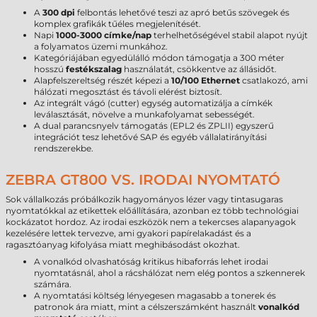
A
300 dpi
felbontás lehetővé teszi az apró betűs szövegek és
komplex grafikák tűéles megjelenítését.
Napi
1000-3000 címke/nap
terhelhetőségével stabil alapot nyújt
a folyamatos üzemi munkához.
Kategóriájában egyedülálló módon támogatja a 300 méter
hosszú
festékszalag
használatát, csökkentve az állásidőt.
Alapfelszereltség részét képezi a
10/100 Ethernet
csatlakozó, ami
hálózati megosztást és távoli elérést biztosít.
Az integrált vágó (cutter) egység automatizálja a címkék
leválasztását, növelve a munkafolyamat sebességét.
A dual parancsnyelv támogatás (EPL2 és ZPLII) egyszerű
integrációt tesz lehetővé SAP és egyéb vállalatirányítási
rendszerekbe.
ZEBRA GT800 VS. IRODAI NYOMTATÓ
Sok vállalkozás próbálkozik hagyományos lézer vagy tintasugaras
nyomtatókkal az etikettek előállítására, azonban ez több technológiai
kockázatot hordoz. Az irodai eszközök nem a tekercses alapanyagok
kezelésére lettek tervezve, ami gyakori papírelakadást és a
ragasztóanyag kifolyása miatt meghibásodást okozhat.
A vonalkód olvashatóság kritikus hibaforrás lehet irodai
nyomtatásnál, ahol a rácshálózat nem elég pontos a szkennerek
számára.
A nyomtatási költség lényegesen magasabb a tonerek és
patronok ára miatt, mint a célszerszámként használt
vonalkód