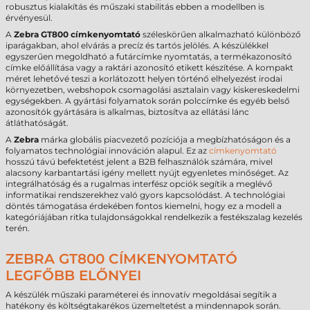
robusztus kialakítás és műszaki stabilitás ebben a modellben is
érvényesül.
A
Zebra GT800 címkenyomtató
széleskörűen alkalmazható különböző
iparágakban, ahol elvárás a precíz és tartós jelölés. A készülékkel
egyszerűen megoldható a futárcímke nyomtatás, a termékazonosító
címke előállítása vagy a raktári azonosító etikett készítése. A kompakt
méret lehetővé teszi a korlátozott helyen történő elhelyezést irodai
környezetben, webshopok csomagolási asztalain vagy kiskereskedelmi
egységekben. A gyártási folyamatok során polccímke és egyéb belső
azonosítók gyártására is alkalmas, biztosítva az ellátási lánc
átláthatóságát.
A
Zebra
márka globális piacvezető pozíciója a megbízhatóságon és a
folyamatos technológiai innováción alapul. Ez az
címkenyomtató
hosszú távú befektetést jelent a B2B felhasználók számára, mivel
alacsony karbantartási igény mellett nyújt egyenletes minőséget. Az
integrálhatóság és a rugalmas interfész opciók segítik a meglévő
informatikai rendszerekhez való gyors kapcsolódást. A technológiai
döntés támogatása érdekében fontos kiemelni, hogy ez a modell a
kategóriájában ritka tulajdonságokkal rendelkezik a festékszalag kezelés
terén.
ZEBRA GT800 CÍMKENYOMTATÓ
LEGFŐBB ELŐNYEI
A készülék műszaki paraméterei és innovatív megoldásai segítik a
hatékony és költségtakarékos üzemeltetést a mindennapok során.