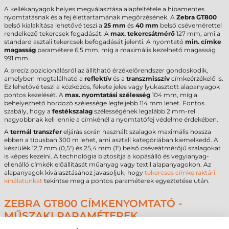
A kellékanyagok helyes megválasztása alapfeltétele a hibamentes
nyomtatásnak és a fej élettartamának megőrzésének. A
Zebra GT800
belső kialakítása lehetővé teszi a
25 mm
és
40 mm
belső csévemérettel
rendelkező tekercsek fogadását. A
max. tekercsátmérő
127 mm, ami a
standard asztali tekercsek befogadását jelenti. A nyomtató
min. címke
magasság
paramétere 6,5 mm, míg a maximális kezelhető magasság
991 mm.
A precíz pozicionálásról az állítható érzékelőrendszer gondoskodik,
amelyben megtalálható a
reflektív
és a
transzmisszív
címkeérzékelő is.
Ez lehetővé teszi a közközös, fekete jeles vagy lyukasztott alapanyagok
pontos kezelését. A
max. nyomtatási szélesség
104 mm, míg a
behelyezhető hordozó szélessége legfeljebb 114 mm lehet. Fontos
szabály, hogy a
festékszalag
szélességének legalább 2 mm-rel
nagyobbnak kell lennie a címkénél a nyomtatófej védelme érdekében.
A
termál transzfer
eljárás során használt szalagok maximális hossza
ebben a típusban 300 m lehet, ami asztali kategóriában kiemelkedő. A
készülék 12,7 mm (0,5") és 25,4 mm (1") belső cséveátmérőjű szalagokat
is képes kezelni. A technológia biztosítja a kopásálló és vegyianyag-
ellenálló címkék előállítását műanyag vagy textil alapanyagokon. Az
alapanyagok kiválasztásához javasoljuk, hogy
tekercses címke raktári
kínálatunkat
tekintse meg a pontos paraméterek egyeztetése után.
ZEBRA GT800 CÍMKENYOMTATÓ -
MŰSZAKI PARAMÉTEREK