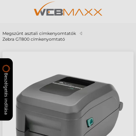
Megszűnt asztali címkenyomtatók
Zebra GT800 címkenyomtató
Beszélgetés indítása