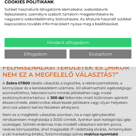
A döntéshozatalhoz elengedhetetlen a pontos műszaki adatok
COOKIES POLITIKÁNK
ismerete, melyeket az alábbi táblázatban foglaltunk össze.
Sütiket használunk látogatóink elemzésére, weboldalunk
fejlesztésére, személyre szabott tartalom megjelenítésére és
Márka
Zebra
nagyszerű weboldalélmény biztosítására. Az általunk használt sütikkel
Modell
GT800
kapcsolatos további információkért nyissa meg a beállításokat.
Technológia
termál transzfer
Felbontás
300 dpi
Max. tekercsátmérő
127 mm
Mindent elfogadom
Cséveméret
25 mm
/
40 mm
Interfész
USB
,
RS232
,
Ethernet
Garancia
12 hónap
(fejre
6 hónap
)
Elfogadom
Elutasítom
FELHASZNÁLÁSI TERÜLETEK ÉS „MIKOR
NEM EZ A MEGFELELŐ VÁLASZTÁS?”
A
Zebra GT800
ideális választás a logisztika, a raktárüzemeltetés, a
könnyűipar és a kereskedelem számára. Jól alkalmazható egészségügyi
azonosítókhoz, laboratóriumi minták jelöléséhez vagy irodai
eszköznyilvántartáshoz. A
300 dpi
felbontás miatt különösen ajánlott
ékszercímkék, elektronikai alkatrészek jelölésére vagy olyan helyeken,
ahol sok adatot kell kis felületen elhelyezni.
Nem ez a megfelelő választás azonban, ha a napi igénybevétel
rendszeresen meghaladja a 3000 címkét, ilyenkor ipari kategóriájú gép
szükséges. Szintén érdemes más modellt választani extrém poros,
nedves környezetbe, ahol magasabb IP védettség elvárás. Amennyiben
a cél marketing értékű, fotóminőségű színes
matrica nyomtató