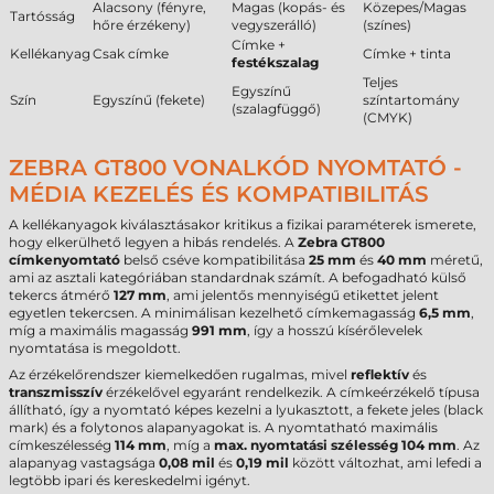
Alacsony (fényre,
Magas (kopás- és
Közepes/Magas
Tartósság
hőre érzékeny)
vegyszerálló)
(színes)
Címke +
Kellékanyag
Csak címke
Címke + tinta
festékszalag
Teljes
Egyszínű
Szín
Egyszínű (fekete)
színtartomány
(szalagfüggő)
(CMYK)
ZEBRA GT800 VONALKÓD NYOMTATÓ -
MÉDIA KEZELÉS ÉS KOMPATIBILITÁS
A kellékanyagok kiválasztásakor kritikus a fizikai paraméterek ismerete,
hogy elkerülhető legyen a hibás rendelés. A
Zebra GT800
címkenyomtató
belső cséve kompatibilitása
25 mm
és
40 mm
méretű,
ami az asztali kategóriában standardnak számít. A befogadható külső
tekercs átmérő
127 mm
, ami jelentős mennyiségű etikettet jelent
egyetlen tekercsen. A minimálisan kezelhető címkemagasság
6,5 mm
,
míg a maximális magasság
991 mm
, így a hosszú kísérőlevelek
nyomtatása is megoldott.
Az érzékelőrendszer kiemelkedően rugalmas, mivel
reflektív
és
transzmisszív
érzékelővel egyaránt rendelkezik. A címkeérzékelő típusa
állítható, így a nyomtató képes kezelni a lyukasztott, a fekete jeles (black
mark) és a folytonos alapanyagokat is. A nyomtatható maximális
címkeszélesség
114 mm
, míg a
max. nyomtatási szélesség
104 mm
. Az
alapanyag vastagsága
0,08 mil
és
0,19 mil
között változhat, ami lefedi a
legtöbb ipari és kereskedelmi igényt.