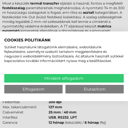
Mivel a készülék
termál transzfer
eljárást is használ, fontos a megfelelő
festékszalag
paramétereinek meghatározása. A nyomtató 74 m és 300
m hosszúságú szalagokat is fogad, ami ritka az
asztali
kategóriában. A
festékoldal Ink-Out (külső festékes) kialakítású. A szalag szélességének
mindig legalább 2 mm-rel szélesebbnek kell lennie a címkénél a
nyomtatófej védelme érdekében. A TT eljárással készült
matrica
nyomtató
kimenetek ellenállnak a dörzsölésnek és a környezeti
hatásoknak.
COOKIES POLITIKÁNK
ZEBRA GT800 CÍMKENYOMTATÓ -
Sütiket használunk látogatóink elemzésére, weboldalunk
fejlesztésére, személyre szabott tartalom megjelenítésére és
MŰSZAKI PARAMÉTEREK
nagyszerű weboldalélmény biztosítására. Az általunk használt sütikkel
kapcsolatos további információkért nyissa meg a beállításokat.
Az alábbi táblázat összefoglalja a
Zebra GT800 címkenyomtató
legfontosabb technikai adatait a pontos beszerzés támogatása
érdekében.
Mindent elfogadom
Paraméter
Érték
Márka
Zebra
Elfogadom
Elutasítom
Modell
GT800
Technológia
termál transzfer
Felbontás
300 dpi
Max. tekercsátmérő
127 mm
Cséveméret
25 mm
/
40 mm
Interfész
USB
,
RS232
,
LPT
Garancia
12 hónap
(készülék) /
6 hónap
(fej)