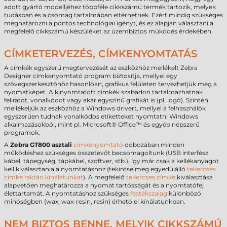
adott gyártó modelljéhez többféle cikkszámú termék tartozik, melyek
tudásban és a csomag tartalmában eltérhetnek. Ezért mindig szükséges
meghatározni a pontos technológiai igényt, és ez alapján választani a
megfelelő cikkszámú készüléket az üzembiztos működés érdekében.
CÍMKETERVEZÉS, CÍMKENYOMTATÁS
A címkék egyszerű megtervezését az eszközhöz mellékelt Zebra
Designer címkenyomtató program biztosítja, mellyel egy
szövegszerkesztőhöz hasonlóan, grafikus felületen tervezhetjük meg a
nyomatképet. A kinyomtatott címkék szabadon tartalmazhatnak
feliratot, vonalkódot vagy akár egyszínű grafikát is (pl. logó). Szintén
mellékeljük az eszközhöz a Windows drivert, mellyel a felhasználók
egyszerűen tudnak vonalkódos etiketteket nyomtatni Windows
alkalmazásokból, mint pl. Microsoft® Office™ és egyéb népszerű
programok.
A
Zebra GT800
asztali
címkenyomtató
dobozában minden
működéshez szükséges összetevőt becsomagoltunk (USB interfész
kábel, tápegység, tápkábel, szoftver, stb.), így már csak a kellékanyagot
kell kiválasztania a nyomtatáshoz (tekintse meg egyedülálló
tekercses
címke raktári kínálatunkat
). A megfelelő
tekercses címke
kiválasztása
alapvetően meghatározza a nyomat tartósságát és a nyomtatófej
élettartamát. A nyomtatáshoz szükséges
festékszalag
különböző
minőségben (wax, wax-resin, resin) érhető el kínálatunkban.
NEM BIZTOS BENNE, MELYIK CIKKSZÁMÚ