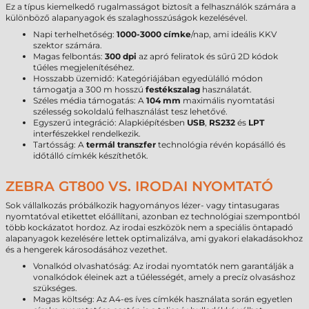
Ez a típus kiemelkedő rugalmasságot biztosít a felhasználók számára a
különböző alapanyagok és szalaghosszúságok kezelésével.
Napi terhelhetőség:
1000-3000 címke
/nap, ami ideális KKV
szektor számára.
Magas felbontás:
300 dpi
az apró feliratok és sűrű 2D kódok
tűéles megjelenítéséhez.
Hosszabb üzemidő: Kategóriájában egyedülálló módon
támogatja a 300 m hosszú
festékszalag
használatát.
Széles média támogatás: A
104 mm
maximális nyomtatási
szélesség sokoldalú felhasználást tesz lehetővé.
Egyszerű integráció: Alapkiépítésben
USB
,
RS232
és
LPT
interfészekkel rendelkezik.
Tartósság: A
termál transzfer
technológia révén kopásálló és
időtálló címkék készíthetők.
ZEBRA GT800 VS. IRODAI NYOMTATÓ
Sok vállalkozás próbálkozik hagyományos lézer- vagy tintasugaras
nyomtatóval etikettet előállítani, azonban ez technológiai szempontból
több kockázatot hordoz. Az irodai eszközök nem a speciális öntapadó
alapanyagok kezelésére lettek optimalizálva, ami gyakori elakadásokhoz
és a hengerek károsodásához vezethet.
Vonalkód olvashatóság: Az irodai nyomtatók nem garantálják a
vonalkódok éleinek azt a tűélességét, amely a precíz olvasáshoz
szükséges.
Magas költség: Az A4-es íves címkék használata során egyetlen