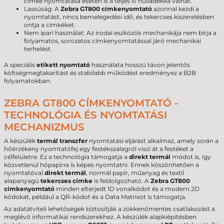
címke nyomtatása esetén is a teljes ív hulladékká válhat.
Lassúság: A
Zebra GT800 címkenyomtató
azonnal kezdi a
nyomtatást, nincs bemelegedési idő, és tekercses kiszerelésben
ontja a címkéket.
Nem ipari használat: Az irodai eszközök mechanikája nem bírja a
folyamatos, sorozatos címkenyomtatással járó mechanikai
terhelést.
A speciális
etikett nyomtató
használata hosszú távon jelentős
költségmegtakarítást és stabilabb működést eredményez a B2B
folyamatokban.
ZEBRA GT800 CÍMKENYOMTATÓ -
TECHNOLÓGIA ÉS NYOMTATÁSI
MECHANIZMUS
A készülék
termál transzfer
nyomtatási eljárást alkalmaz, amely során a
hőérzékeny nyomtatófej egy festékszalagról viszi át a festéket a
célfelületre. Ez a technológia támogatja a
direkt termál
módot is, így
közvetlenül hőpapírra is képes nyomtatni. Ennek köszönhetően a
nyomtatóval
direkt termál
, normál papír, műanyag és textil
alapanyagú
tekercses címke
is feldolgozható. A
Zebra GT800
címkenyomtató
minden elterjedt 1D vonalkódot és a modern 2D
kódokat, például a QR-kódot és a Data Matrixot is támogatja.
Az adatátviteli lehetőségek biztosítják a zökkenőmentes csatlakozást a
meglévő informatikai rendszerekhez. A készülék alapkiépítésben