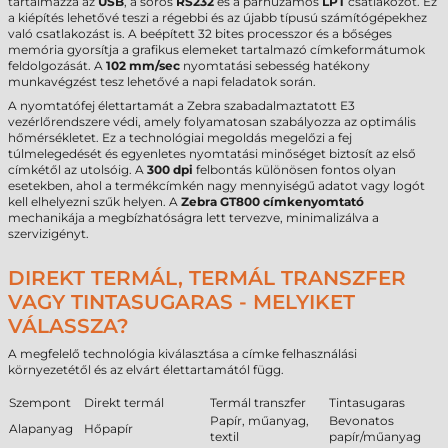
tartalmazza az
USB
, a soros
RS232
és a párhuzamos
LPT
csatlakozót. Ez
a kiépítés lehetővé teszi a régebbi és az újabb típusú számítógépekhez
való csatlakozást is. A beépített 32 bites processzor és a bőséges
memória gyorsítja a grafikus elemeket tartalmazó címkeformátumok
feldolgozását. A
102 mm/sec
nyomtatási sebesség hatékony
munkavégzést tesz lehetővé a napi feladatok során.
A nyomtatófej élettartamát a Zebra szabadalmaztatott E3
vezérlőrendszere védi, amely folyamatosan szabályozza az optimális
hőmérsékletet. Ez a technológiai megoldás megelőzi a fej
túlmelegedését és egyenletes nyomtatási minőséget biztosít az első
címkétől az utolsóig. A
300 dpi
felbontás különösen fontos olyan
esetekben, ahol a termékcímkén nagy mennyiségű adatot vagy logót
kell elhelyezni szűk helyen. A
Zebra GT800 címkenyomtató
mechanikája a megbízhatóságra lett tervezve, minimalizálva a
szervizigényt.
DIREKT TERMÁL, TERMÁL TRANSZFER
VAGY TINTASUGARAS - MELYIKET
VÁLASSZA?
A megfelelő technológia kiválasztása a címke felhasználási
környezetétől és az elvárt élettartamától függ.
Szempont
Direkt termál
Termál transzfer
Tintasugaras
Papír, műanyag,
Bevonatos
Alapanyag
Hőpapír
textil
papír/műanyag