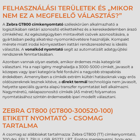
FELHASZNÁLÁSI TERÜLETEK ÉS „MIKOR
NEM EZ A MEGFELELŐ VÁLASZTÁS?”
A
Zebra GT800 címkenyomtató
széleskörűen alkalmazható a
logisztikában raktári azonosító etikettekhez és a kereskedelemben árazó
címkékhez. Az egészségügyben mintavételi csövek azonosítására, a
gyártásban pedig alkatrész-nyomonkövetésre használják. Kompakt
mérete miatt irodai környezetben irattári rendszerezéshez is ideális
választás. A
vonalkód nyomtató
segít az automatizált adatgyűjtési
rendszerek fenntartásában.
Azonban vannak olyan esetek, amikor érdemes más kategóriát
választani. Ha a napi igény meghaladja a 3000-5000 címkét, javasolt a
közepes vagy ipari kategória felé fordulni a nagyobb strapabírás
érdekében. Amennyiben a címkék extrém kültéri hatásoknak vagy erős
oldószereknek lesznek kitéve, a
direkt termál
technológia nem javasolt,
helyette speciális gyanta alapú transzfer nyomtatást kell alkalmazni.
Nagyméretű, raklapazonosító címkék (A5 méret) folyamatos
nyomtatásához szintén érdemesebb ipari modellt választani.
ZEBRA GT800 (GT800-300520-100)
ETIKETT NYOMTATÓ - CSOMAG
TARTALMA
A csomag az alábbiakat tartalmazza: Zebra GT800 (TT) címkenyomtató,
300 dpi, EPL2, ZPLII, USB, RS232, LPT. Fontos megjegyezni, hogy egy