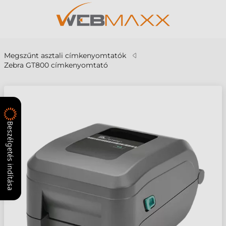
Megszűnt asztali címkenyomtatók
Zebra GT800 címkenyomtató
Beszélgetés indítása