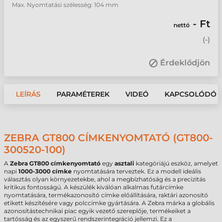
Max. Nyomtatási szélesség: 104 mm
- Ft
nettó
(
-
)
Érdeklődjön
LEÍRÁS
PARAMÉTEREK
VIDEÓ
KAPCSOLÓDÓ 
ZEBRA GT800 CÍMKENYOMTATÓ (GT800-
300520-100)
A
Zebra GT800 címkenyomtató
egy
asztali
kategóriájú eszköz, amelyet
napi
1000-3000 címke
nyomtatására terveztek. Ez a modell ideális
választás olyan környezetekbe, ahol a megbízhatóság és a precizitás
kritikus fontosságú. A készülék kiválóan alkalmas futárcímke
nyomtatására, termékazonosító címke előállítására, raktári azonosító
etikett készítésére vagy polccímke gyártására. A Zebra márka a globális
azonosítástechnikai piac egyik vezető szereplője, termékeiket a
tartósság és az egyszerű rendszerintegráció jellemzi. Ez a