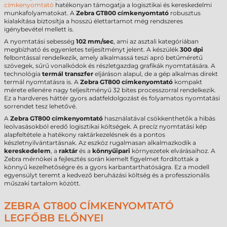
címkenyomtató
hatékonyan támogatja a logisztikai és kereskedelmi
munkafolyamatokat. A
Zebra GT800 címkenyomtató
robusztus
kialakítása biztosítja a hosszú élettartamot még rendszeres
igénybevétel mellett is.
A nyomtatási sebesség
102 mm/sec
, ami az asztali kategóriában
megbízható és egyenletes teljesítményt jelent. A készülék
300 dpi
felbontással rendelkezik, amely alkalmassá teszi apró betűméretű
szövegek, sűrű vonalkódok és részletgazdag grafikák nyomtatására. A
technológia
termál transzfer
eljáráson alapul, de a gép alkalmas direkt
termál nyomtatásra is. A
Zebra GT800 címkenyomtató
kompakt
mérete ellenére nagy teljesítményű 32 bites processzorral rendelkezik.
Ez a hardveres háttér gyors adatfeldolgozást és folyamatos nyomtatási
sorrendet tesz lehetővé.
A
Zebra GT800 címkenyomtató
használatával csökkenthetők a hibás
leolvasásokból eredő logisztikai költségek. A precíz nyomtatási kép
alapfeltétele a hatékony raktárkezelésnek és a pontos
készletnyilvántartásnak. Az eszköz rugalmasan alkalmazkodik a
kereskedelem
, a
raktár
és a
könnyűipari
környezetek elvárásaihoz. A
Zebra mérnökei a fejlesztés során kiemelt figyelmet fordítottak a
könnyű kezelhetőségre és a gyors karbantarthatóságra. Ez a modell
egyensúlyt teremt a kedvező beruházási költség és a professzionális
műszaki tartalom között.
ZEBRA GT800 CÍMKENYOMTATÓ
LEGFŐBB ELŐNYEI