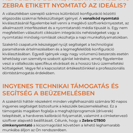
ZEBRA ETIKETT NYOMTATÓ AZ IDEÁLIS?
A választékban szereplő számos különböző konfiguráció közötti
eligazodás szakmai felkészültséget igényel. A
vonalkód nyomtató
kiválasztásánál figyelembe kell venni a meglévő szoftverkörnyezetet, az
alkalmazott interfészeket és a nyomtatandó média típusát is. Egy nem
megfelelően választott cikkszám integrációs nehézségeket vagy a
nyomtatási minőség romlását okozhatja a napi munkafolyamatokban.
Szakértő csapatunk készséggel nyújt segítséget a technológiai
paraméterek értelmezésében és a legmegfelelőbb konfiguráció
kiválasztásában. Egyedi igények vagy nagy volumenű beszerzés esetén
lehetőség van személyre szabott ajánlat kérésére, amely figyelembe
veszi a vállalkozás specifikus elvárásait és a hosszú távú üzemeltetési
költségeket. Vegye fel a kapcsolatot értékesítőinkkel a professzionális
döntéstámogatás érdekében.
INGYENES TECHNIKAI TÁMOGATÁS ÉS
SEGÍTSÉG A BEÜZEMELÉSBEN
A szakértői háttér részeként minden végfelhasználó számára 90 napos
ingyenes segítséget biztosítunk a készülék beüzemeléséhez. Ez a
támogatás magában foglalja a meghajtóprogramok (driverek)
telepítését, a hardveres kalibráció folyamatát, valamint a címketervező
szoftver alapvető beállításait. Célunk, hogy a
Zebra GT800
címkenyomtató
a kicsomagolást követően a lehető leghamarabb
munkába álljon az Ön rendszerében.