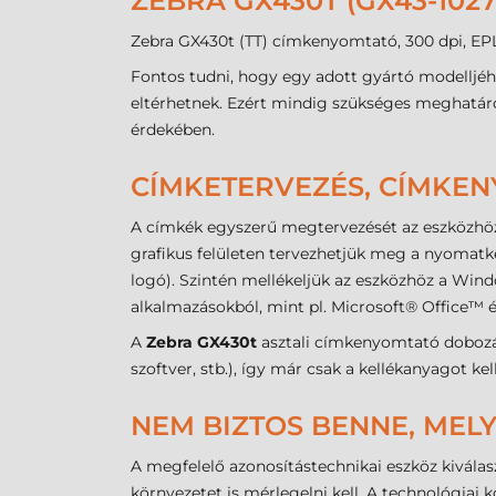
ZEBRA GX430T (GX43-102
Zebra GX430t (TT) címkenyomtató, 300 dpi, EPL2
Fontos tudni, hogy egy adott gyártó modelljéh
eltérhetnek. Ezért mindig szükséges meghatároz
érdekében.
CÍMKETERVEZÉS, CÍMKE
A címkék egyszerű megtervezését az eszközhöz
grafikus felületen tervezhetjük meg a nyomatké
logó). Szintén mellékeljük az eszközhöz a Win
alkalmazásokból, mint pl. Microsoft® Office™
A
Zebra GX430t
asztali címkenyomtató dobozá
szoftver, stb.), így már csak a kellékanyagot ke
NEM BIZTOS BENNE, MELY
A megfelelő azonosítástechnikai eszköz kiválas
környezetet is mérlegelni kell. A technológiai 