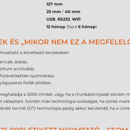
127 mm
25 mm
/
40 mm
USB
,
RS232
,
Wifi
12 hónap
(fejre
6 hónap
)
EK ÉS „MIKOR NEM EZ A MEGFELEL
lmazható a következő területeken:
ricák, árazás.
ntum archiválás.
utáretikettek nyomtatása.
ógyszeres fiolák jelölése.
 meghaladja a 3000 címkét, vagy ha a munkakörnyezet extrém mó
 választani. Szintén más technológia szükséges, ha színes marke
A direkt termál (DT) technológia pedig akkor kerülendő, ha a cí