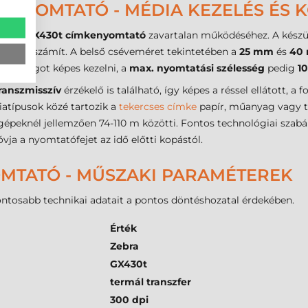
 NYOMTATÓ - MÉDIA KEZELÉS ÉS K
ebra GX430t címkenyomtató
zavartalan működéséhez. A kész
retnek számít. A belső cséveméret tekintetében a
25 mm
és
40
gasságot képes kezelni, a
max. nyomtatási szélesség
pedig
1
ranszmisszív
érzékelő is található, így képes a réssel ellátott, a f
atípusok közé tartozik a
tekercses címke
papír, műanyag vagy t
gépeknél jellemzően 74-110 m közötti. Fontos technológiai szab
vja a nyomtatófejet az idő előtti kopástól.
OMTATÓ - MŰSZAKI PARAMÉTEREK
fontosabb technikai adatait a pontos döntéshozatal érdekében.
Érték
Zebra
GX430t
termál transzfer
300 dpi