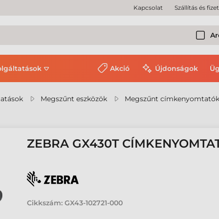
Kapcsolat
Szállítás és fize
Ar
olgáltatások
Akció
Újdonságok
Üg
tatások
Megszűnt eszközök
Megszűnt címkenyomtató
ZEBRA GX430T CÍMKENYOMTA
Cikkszám:
GX43-102721-000