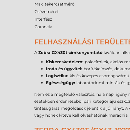
Max. tekercsátmérő
Cséveméret
Interfész
Garancia
FELHASZNÁLÁSI TERÜLET
A
Zebra GX430t címkenyomtató
kiválóan alka
Kiskereskedelem:
polccímkék, akciós mat
Iroda és ügyvitel:
borítékcímzés, dokume
Logisztika:
kis és közepes csomagszámú f
Egészségügy:
laboratóriumi minták és gy
Nem ez a megfelelő választás, ha a napi igény
esetekben érdemesebb ipari kategóriájú eszközt
tintasugaras megoldások jelentik a jó irányt. 
vagy hőnek kitéve kell olvashatónak maradnia.