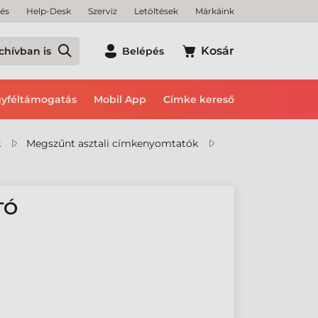
tés
Help-Desk
Szerviz
Letöltések
Márkáink
Kosár
chívban is
Belépés
yféltámogatás
Mobil App
Címke kereső
k
Megszűnt asztali címkenyomtatók
TÓ