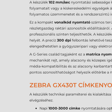
A készülék
102 mm/sec
nyomtatási sebessége k
folyamatait vagy a kiskereskedelmi egységek á
folyamatos üzemmenetet és a rendszerszintű i
Ez a kompakt
vonalkód nyomtató
számos terü
részletgazdag raktári azonosítók előállításáról.
professzionális szinten teljesíthetők. A készülé
helyét. A precíz
300 dpi
felbontás lehetővé tes
elengedhetetlen a gyógyszeripari vagy elektroni
A G-Series család tagjaként ez a
matrica nyom
mechanikát rejt, amely alacsony és közepes igé
média-kompatibilitás és az alacsony karbantart
pontos azonosíthatóságot helyezik előtérbe a 
ZEBRA GX430T CÍMKENY
A készülék technikai paraméterei és kialakítás
elvégzéséhez.
Napi
1000-3000 címke
nyomtatására opti