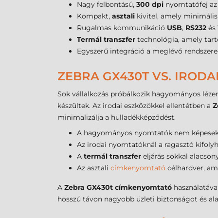
Nagy felbontású,
300 dpi
nyomtatófej az 
Kompakt,
asztali
kivitel, amely minimális
Rugalmas kommunikáció
USB
,
RS232
és
Termál transzfer
technológia, amely tar
Egyszerű integráció a meglévő rendszere
ZEBRA GX430T VS. IROD
Sok vállalkozás próbálkozik hagyományos lézer
készültek. Az irodai eszközökkel ellentétben a
Z
minimalizálja a hulladékképződést.
A hagyományos nyomtatók nem képesek pon
Az irodai nyomtatóknál a ragasztó kifolyha
A
termál transzfer
eljárás sokkal alacson
Az asztali
címkenyomtató
célhardver, ame
A
Zebra GX430t címkenyomtató
használatával
hosszú távon nagyobb üzleti biztonságot és al