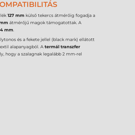
OMPATIBILITÁS
ülék
127 mm
külső tekercs átmérőig fogadja a
 mm
átmérőjű magok támogatottak. A
04 mm
.
olytonos és a fekete jellel (black mark) ellátott
extil alapanyagból. A
termál transzfer
ály, hogy a szalagnak legalább 2 mm-rel