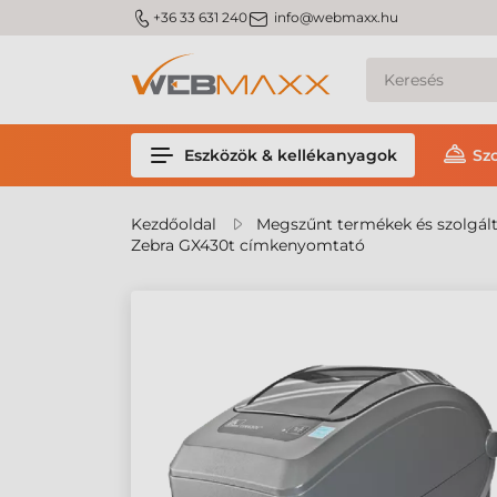
m_phone
m_email
+36 33 631 240
info@webmaxx.hu
Eszközök & kellékanyagok
Sz
Kezdőoldal
Megszűnt termékek és szolgál
Zebra GX430t címkenyomtató