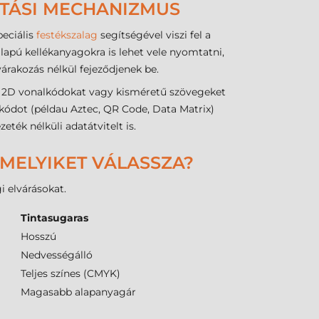
ATÁSI MECHANIZMUS
eciális
festékszalag
segítségével viszi fel a
lapú kellékanyagokra is lehet vele nyomtatni,
árakozás nélkül fejeződjenek be.
ha 2D vonalkódokat vagy kisméretű szövegeket
 kódot (példau Aztec, QR Code, Data Matrix)
eték nélküli adatátvitelt is.
 MELYIKET VÁLASSZA?
i elvárásokat.
Tintasugaras
Hosszú
Nedvességálló
Teljes színes (CMYK)
Magasabb alapanyagár