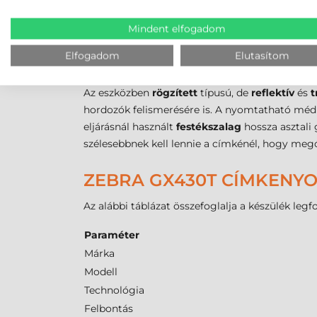
ZEBRA GX430T VONALKÓD
Mindent elfogadom
A kellékanyagok helyes kiválasztása kritikus a
Z
médiát, ami asztali kategóriában sztenderd mé
Elfogadom
Elutasítom
nyomtató
9,7 mm
és
990 mm
közötti címkema
Az eszközben
rögzített
típusú, de
reflektív
és
t
hordozók felismerésére is. A nyomtatható médi
eljárásnál használt
festékszalag
hossza asztali 
szélesebbnek kell lennie a címkénél, hogy megó
ZEBRA GX430T CÍMKENY
Az alábbi táblázat összefoglalja a készülék leg
Paraméter
Márka
Modell
Technológia
Felbontás