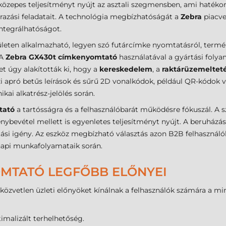
özepes teljesítményt nyújt az asztali szegmensben, ami hatéko
razási feladatait. A technológia megbízhatóságát a
Zebra
piacve
ntegrálhatóságot.
leten alkalmazható, legyen szó futárcímke nyomtatásról, termék
 A
Zebra GX430t címkenyomtató
használatával a gyártási folyam
ket úgy alakították ki, hogy a
kereskedelem
, a
raktárüzemeltet
zi apró betűs leírások és sűrű 2D vonalkódok, például QR-kódok
kai alkatrész-jelölés során.
tató
a tartósságra és a felhasználóbarát működésre fókuszál. A sz
nybevétel mellett is egyenletes teljesítményt nyújt. A beruházá
ási igény. Az eszköz megbízható választás azon B2B felhasználók 
napi munkafolyamataik során.
OMTATÓ LEGFŐBB ELŐNYEI
a közvetlen üzleti előnyöket kínálnak a felhasználók számára a m
malizált terhelhetőség.