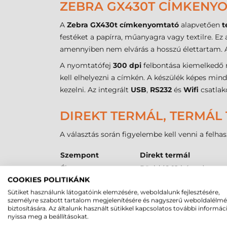
ZEBRA GX430T CÍMKENYO
A
Zebra GX430t címkenyomtató
alapvetően
t
festéket a papírra, műanyagra vagy textilre. E
amennyiben nem elvárás a hosszú élettartam.
A nyomtatófej
300 dpi
felbontása kiemelkedő r
kell elhelyezni a címkén. A készülék képes min
kezelni. Az integrált
USB
,
RS232
és
Wifi
csatlako
DIREKT TERMÁL, TERMÁL 
A választás során figyelembe kell venni a felh
Szempont
Direkt termál
Élettartam
Rövid (6-12 hónap)
COOKIES POLITIKÁNK
Ellenállóság
Hőre, fényre érzékeny
Sütiket használunk látogatóink elemzésére, weboldalunk fejlesztésére,
Szín
Csak fekete
személyre szabott tartalom megjelenítésére és nagyszerű weboldalélm
Költség
Alacsony (nincs szalag)
biztosítására. Az általunk használt sütikkel kapcsolatos további informác
nyissa meg a beállításokat.