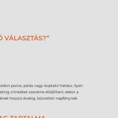
Ő VÁLASZTÁS?”
don poros, párás vagy koptató hatású. Ilyen
ting címkéket szeretne előállítani; ekkor a
mkének hosszú évekig, közvetlen napfénynek