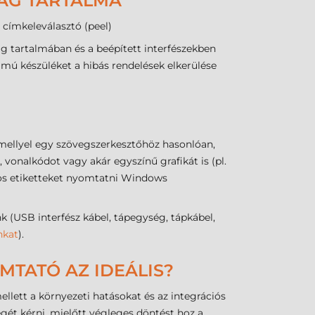
MAG TARTALMA
 címkeleválasztó (peel)
g tartalmában és a beépített interfészekben
ámú készüléket a hibás rendelések elkerülése
mellyel egy szövegszerkesztőhöz hasonlóan,
vonalkódot vagy akár egyszínű grafikát is (pl.
dos etiketteket nyomtatni Windows
USB interfész kábel, tápegység, tápkábel,
nkat
).
MTATÓ AZ IDEÁLIS?
llett a környezeti hatásokat és az integrációs
égét kérni, mielőtt végleges döntést hoz a