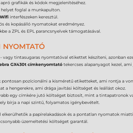
apró grafikák és kódok megjelenítéséhez.
 helyet foglal a munkapulton.
Wifi
interfészeken keresztül.
tós és kopásálló nyomatokat eredményez.
kbe a ZPL és EPL parancsnyelvek támogatásával.
AI NYOMTATÓ
- vagy tintasugaras nyomtatóval etikettet készíteni, azonban ez
ebra GX430t címkenyomtató
tekercses alapanyagot kezel, ami
tosan pozícionálni a kisméretű etiketteket, ami rontja a von
t a hengerekre, ami drága javítási költséget és leállást okoz.
yabb egy címkére jutó költséget biztosít, mint a tintapatronok v
ly bírja a napi szintű, folyamatos igénybevételt.
 elkerülhetők a papírelakadások és a pontatlan nyomatok miatti 
acsonyabb üzemeltetési költséget garantál.