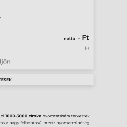
4
- Ft
nettó
(
-
)
djön
TÉSEK
api
1000-3000 címke
nyomtatására terveztek.
várás a nagy felbontású, precíz nyomatminőség.