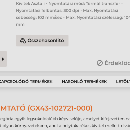
Kivitel: Asztali • Nyomtatási mód: Termál transzfer •
Nyomtatási felbontás: 300 dpi • Max. Nyomtatási
sebesség: 102 mm/sec • Max. Nyomtatási szélesség: 10
mm
Összehasonlító
Érdeklő
KAPCSOLÓDÓ TERMÉKEK
HASONLÓ TERMÉKEK
LETÖL
TATÓ (GX43-102721-000)
egória egyik legsokoldalúbb képviselője, amelyet kifejezetten n
t olyan környezetekben, ahol a helytakarékos kivitel mellett el