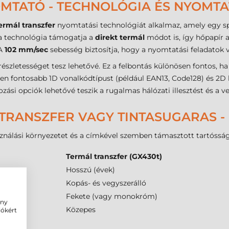
MTATÓ - TECHNOLÓGIA ÉS NYOMT
ermál transzfer
nyomtatási technológiát alkalmaz, amely egy sp
z a technológia támogatja a
direkt termál
módot is, így hőpapír a
 A
102 mm/sec
sebesség biztosítja, hogy a nyomtatási feladatok v
észletességet tesz lehetővé. Ez a felbontás különösen fontos, 
den fontosabb 1D vonalkódtípust (például EAN13, Code128) és 2D
zási opciók lehetővé teszik a rugalmas hálózati illesztést és a vez
TRANSZFER VAGY TINTASUGARAS -
asználási környezetet és a címkével szemben támasztott tartósság
Termál transzfer (GX430t)
Hosszú (évek)
Kopás- és vegyszerálló
Fekete (vagy monokróm)
ény
Közepes
iókért