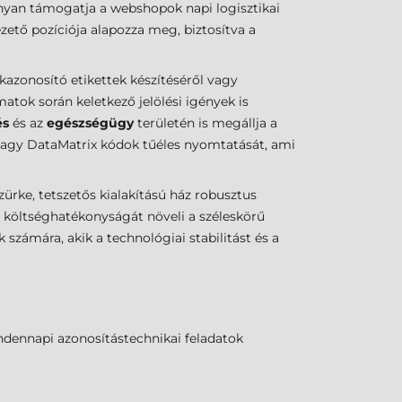
nyan támogatja a webshopok napi logisztikai
zető pozíciója alapozza meg, biztosítva a
azonosító etikettek készítéséről vagy
atok során keletkező jelölési igények is
és
és az
egészségügy
területén is megállja a
 vagy DataMatrix kódok tűéles nyomtatását, ami
ürke, tetszetős kialakítású ház robusztus
s költséghatékonyságát növeli a széleskörű
számára, akik a technológiai stabilitást és a
indennapi azonosítástechnikai feladatok