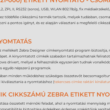
721-000) ETIKETT NYOMTATÓ - CSO
, ZPL II, RS232 (soros), USB, WLAN 802.11b/g, fix médiaérzékelő,
ez többféle cikkszámú termék tartozik, melyek tudásban, csoma
ni a pontos igényt, és ez alapján választani a megfelelő cikksz
NYOMTATÁS
 mellékelt Zebra Designer címkenyomtató program biztosítja, 
pet. A kinyomtatott címkék szabadon tartalmazhatnak feliratot, 
dows drivert, mellyel a felhasználók egyszerűen tudnak vonalkó
 és egyéb népszerű programok.
ban minden működéshez szükséges összetevőt becsomagoltunk (
ll kiválasztania a nyomtatáshoz (
tekercses címke raktári kínálatu
IK CIKKSZÁMÚ ZEBRA ETIKETT NYO
ztása összetett mérnöki feladat, ahol a nyomtatási mennyiség me
kompatibilitás biztosítása érdekében érdemes szakértőink segíts