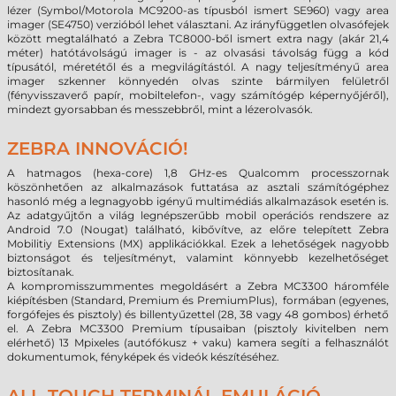
lézer (Symbol/Motorola MC9200-as típusból ismert SE960) vagy area
imager (SE4750) verzióból lehet választani. Az irányfüggetlen olvasófejek
között megtalálható a Zebra TC8000-ből ismert extra nagy (akár 21,4
méter) hatótávolságú imager is - az olvasási távolság függ a kód
típusától, méretétől és a megvilágítástól. A nagy teljesítményű area
imager szkenner könnyedén olvas szinte bármilyen felületről
(fényvisszaverő papír, mobiltelefon-, vagy számítógép képernyőjéről),
mindezt gyorsabban és messzebbről, mint a lézerolvasók.
ZEBRA INNOVÁCIÓ!
A hatmagos (hexa-core) 1,8 GHz-es Qualcomm processzornak
köszönhetően az alkalmazások futtatása az asztali számítógéphez
hasonló még a legnagyobb igényű multimédiás alkalmazások esetén is.
Az adatgyűjtőn a világ legnépszerűbb mobil operációs rendszere az
Android 7.0 (Nougat) található, kibővítve, az előre telepített Zebra
Mobilitiy Extensions (MX) applikációkkal. Ezek a lehetőségek nagyobb
biztonságot és teljesítményt, valamint könnyebb kezelhetőséget
biztosítanak.
A kompromisszummentes megoldásért a Zebra MC3300 háromféle
kiépítésben (Standard, Premium és PremiumPlus), formában (egyenes,
forgófejes és pisztoly) és billentyűzettel (28, 38 vagy 48 gombos) érhető
el. A Zebra MC3300 Premium típusaiban (pisztoly kivitelben nem
elérhető) 13 Mpixeles (autófókusz + vaku) kamera segíti a felhasználót
dokumentumok, fényképek és videók készítéséhez.