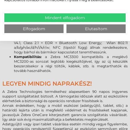
legújabb Android 7.0 rendszer lehetővé teszi, hogy a programok
kihasználják a legújabb fejlesztéseket, beleértve a fokozott
rugalmasságot és a biztonságot. (
Bővebben az Android vs.
Windows rendszer váltásról
)
Mindent elfogadom
Kijelző:
a Gorilla Glass kijelző növeli a szkenner tartósságát,
továbbá meggátolja a karcolások kialakulását. A sérülésekre
Elfogadom
Elutasítom
gyakorlatilag érzéketlen üveg törés vagy karcolódás nélkül
ellenáll a leggyakoribb leejtéseknek.
Kapcsolat:
a legújabb vezeték nélküli technológiák (Bluetooth
V4.1, Class 2.1 + EDR + Bluetooth Low Energy; Wlan 802.11
a/b/g/n/ac/d/h/i/k/r/w; NFC (típstól függ) állnak rendelkezésre,
hogy bárhol és bármikor kapcsolatot teremthessünk.
Kompatibilitás:
a Zebra MC3300 kompatibilis a meglévő
MC3200-as sorozat legtöbb kiegészítőjével, így az új készülék
beszerzésekor a régi töltők, káblek, stb. is megtarthatók és
tovább használhatók.
LEGYEN MINDIG NAPRAKÉSZ!
A Zebra Technologies termékeihez alapesetben 90 napos ingyenes
support szolgáltatást biztosít. A támogatási időszak alatt az eszközökre
elérhetőek a biztonsági és operációs rendszer frissítések is.
Annak érdekében, hogy a mobil eszközei (adatgyűjtő, tablet, stb.) a
határidő lejárta után is megfelelő védelmet és frissítéseket kapjanak,
javasoljuk Zebra OneCare kiterjesztett garancia szolgáltatás vásárlását.
Így akár sok évig maximalizálhatja a befektetés megtérülését.
Adatgyűjtő vagy ipari tablet vásárlása esetén mindig vegye figyelembe,
hogy operációs rendszertől függetlenül az eszközön semmilyen előre