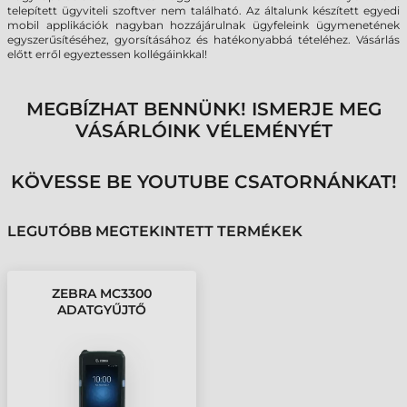
telepített ügyviteli szoftver nem található. Az általunk készített egyedi
mobil applikációk nagyban hozzájárulnak ügyfeleink ügymenetének
egyszerűsítéséhez, gyorsításához és hatékonyabbá tételéhez. Vásárlás
előtt erről egyeztessen kollégáinkkal!
MEGBÍZHAT BENNÜNK! ISMERJE MEG
VÁSÁRLÓINK VÉLEMÉNYÉT
KÖVESSE BE YOUTUBE CSATORNÁNKAT!
LEGUTÓBB MEGTEKINTETT TERMÉKEK
ZEBRA MC3300
ADATGYŰJTŐ