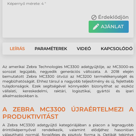
Képernyő mérete: 4 "
Érdeklődjön
AJÁNLAT
LEÍRÁS
PARAMÉTEREK
VIDEÓ
KAPCSOLÓDÓ 
Az amerikai Zebra Technologies MC3300 adatgyűjtője, az MC3000-es
sorozat legújabb, negyedik generációs változata. A 2018 elején
bemutatott Zebra MC3300 ötvözi az MC3200 termelékenységét és
megbízhatóságát. Ehhez társul a nagyobb teljesítmény és új, fejlettebb
tulajdonságok. Ezek segítségével könnyedén bizonyíthat az eszköz
vállalati, kereskedelmi, raktári, logisztikai, gyártói és ipari
alkalmazásokban is.
A ZEBRA MC3300 ÚJRAÉRTELMEZI A
PRODUKTIVITÁST
A Zebra MC3300 adatgyűjtő kategóriájában a piacon a legnagyobb
érintőképernyővel rendelkezik, valamint elődjéhez hasonlóan
választható normál, forgófejes és pisztoly forma is. Optikát tekintve