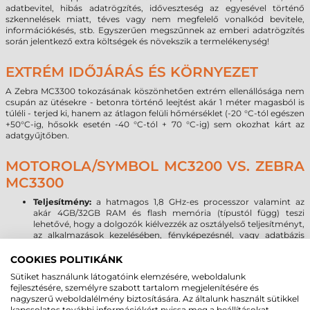
adatbevitel, hibás adatrögzítés, időveszteség az egyesével történő
szkennelések miatt, téves vagy nem megfelelő vonalkód bevitele,
információkésés, stb. Egyszerűen megszűnnek az emberi adatrögzítés
során jelentkező extra költségek és növekszik a termelékenység!
EXTRÉM IDŐJÁRÁS ÉS KÖRNYEZET
A Zebra MC3300 tokozásának köszönhetően extrém ellenállósága nem
csupán az ütésekre - betonra történő leejtést akár 1 méter magasból is
túléli - terjed ki, hanem az átlagon felüli hőmérséklet (-20 °C-tól egészen
+50°C-ig, hősokk esetén -40 °C-tól + 70 °C-ig) sem okozhat kárt az
adatgyűjtőben.
MOTOROLA/SYMBOL MC3200 VS. ZEBRA
MC3300
Teljesítmény:
a hatmagos 1,8 GHz-es processzor valamint az
akár 4GB/32GB RAM és flash memória (típustól függ) teszi
lehetővé, hogy a dolgozók kiélvezzék az osztályelső teljesítményt,
az alkalmazások kezelésében, fényképezésnél, vagy adatbázis
műveleteknél. A Zebra MC3300 asztali számítógéphez hasonló
teljesítményt nyújt még a legnagyobb igényű multimédiás
COOKIES POLITIKÁNK
alkalmazások esetén is.
Sütiket használunk látogatóink elemzésére, weboldalunk
Operációs rendszer:
2020-ban megszűnik a Microsoft Windows
fejlesztésére, személyre szabott tartalom megjelenítésére és
mobil operációs rendszerek támogatása, így az új OS forradalmi
nagyszerű weboldalélmény biztosítására. Az általunk használt sütikkel
hullám már a 24 órába lépett. A Zebra MC3300 terminálon a
kapcsolatos további információkért nyissa meg a beállításokat.