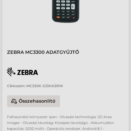
ZEBRA MC3300 ADATGYŰJTŐ
Cikkszám:
MC330K-SJ3HA3RW
Összehasonlító
Felhasználói környezet: Ipari • Olvasási technológia: 2D Area
Imager • Olvasási távolság: Közepes távolságú • Akkumulátor
kapacitás: 5200 mAh • Operációs rendszer: Android 8.1 •