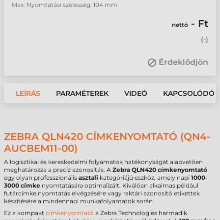
Max. Nyomtatási szélesség: 104 mm
- Ft
nettó
(
-
)
Érdeklődjön
LEÍRÁS
PARAMÉTEREK
VIDEÓ
KAPCSOLÓDÓ 
ZEBRA QLN420 CÍMKENYOMTATÓ (QN4-
AUCBEM11-00)
A logisztikai és kereskedelmi folyamatok hatékonyságát alapvetően
meghatározza a precíz azonosítás. A
Zebra QLN420 címkenyomtató
egy olyan professzionális
asztali
kategóriájú eszköz, amely napi
1000-
3000 címke
nyomtatására optimalizált. Kiválóan alkalmas például
futárcímke nyomtatás elvégzésére vagy raktári azonosító etikettek
készítésére a mindennapi munkafolyamatok során.
Ez a kompakt
címkenyomtató
a Zebra Technologies harmadik