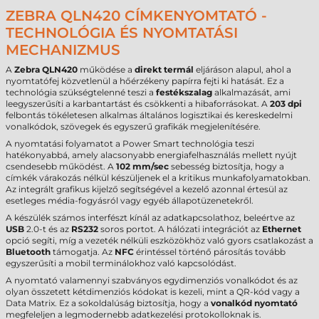
ZEBRA QLN420 CÍMKENYOMTATÓ -
TECHNOLÓGIA ÉS NYOMTATÁSI
MECHANIZMUS
A
Zebra QLN420
működése a
direkt termál
eljáráson alapul, ahol a
nyomtatófej közvetlenül a hőérzékeny papírra fejti ki hatását. Ez a
technológia szükségtelenné teszi a
festékszalag
alkalmazását, ami
leegyszerűsíti a karbantartást és csökkenti a hibaforrásokat. A
203 dpi
felbontás tökéletesen alkalmas általános logisztikai és kereskedelmi
vonalkódok, szövegek és egyszerű grafikák megjelenítésére.
A nyomtatási folyamatot a Power Smart technológia teszi
hatékonyabbá, amely alacsonyabb energiafelhasználás mellett nyújt
csendesebb működést. A
102 mm/sec
sebesség biztosítja, hogy a
címkék várakozás nélkül készüljenek el a kritikus munkafolyamatokban.
Az integrált grafikus kijelző segítségével a kezelő azonnal értesül az
esetleges média-fogyásról vagy egyéb állapotüzenetekről.
A készülék számos interfészt kínál az adatkapcsolathoz, beleértve az
USB
2.0-t és az
RS232
soros portot. A hálózati integrációt az
Ethernet
opció segíti, míg a vezeték nélküli eszközökhöz való gyors csatlakozást a
Bluetooth
támogatja. Az
NFC
érintéssel történő párosítás tovább
egyszerűsíti a mobil terminálokhoz való kapcsolódást.
A nyomtató valamennyi szabványos egydimenziós vonalkódot és az
olyan összetett kétdimenziós kódokat is kezeli, mint a QR-kód vagy a
Data Matrix. Ez a sokoldalúság biztosítja, hogy a
vonalkód nyomtató
megfeleljen a legmodernebb adatkezelési protokolloknak is.