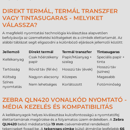
DIREKT TERMÁL, TERMÁL TRANSZFER
VAGY TINTASUGARAS - MELYIKET
VÁLASSZA?
A megfelelő nyomtatási technológia kiválasztása alapvetően
befolyásolja az üzemeltetési költségeket és a címkék élettartamát. Az
alábbi táblázat segít eligazodni a különböző eljárások jellemzői között:
Jellemző
Direkt termál
Termál transzfer
Tintasugaras
Csak hőérzékeny
Papír/Műanyag +
Speciális papír +
Kellékanyag
papír
szalag
tinta
Hosszú táv
Tartósság
Rövid táv (fél év)
Hosszú táv (évek)
(színes)
Költség
Nagyon alacsony
Közepes
Magasabb
Színes
Nem lehetséges
Korlátozott
Fotóminőség
nyomtatás
ZEBRA QLN420 VONALKÓD NYOMTATÓ -
MÉDIA KEZELÉS ÉS KOMPATIBILITÁS
A kellékanyagok helyes kiválasztása kulcsfontosságú a nyomtatófej
élettartamának megőrzése és a folyamatos üzem érdekében. A
Zebra
QLN420
belső médiatartója
19 mm
csévemérettel rendelkező
tekercseket fogad be. A
tekercses címke
külső átmérője legfeljebb
66