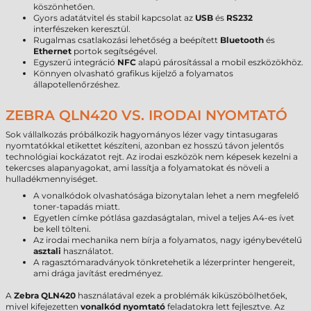
köszönhetően.
Gyors adatátvitel és stabil kapcsolat az
USB
és
RS232
interfészeken keresztül.
Rugalmas csatlakozási lehetőség a beépített
Bluetooth
és
Ethernet
portok segítségével.
Egyszerű integráció
NFC
alapú párosítással a mobil eszközökhöz.
Könnyen olvasható grafikus kijelző a folyamatos
állapotellenőrzéshez.
ZEBRA QLN420 VS. IRODAI NYOMTATÓ
Sok vállalkozás próbálkozik hagyományos lézer vagy tintasugaras
nyomtatókkal etikettet készíteni, azonban ez hosszú távon jelentős
technológiai kockázatot rejt. Az irodai eszközök nem képesek kezelni a
tekercses alapanyagokat, ami lassítja a folyamatokat és növeli a
hulladékmennyiséget.
A vonalkódok olvashatósága bizonytalan lehet a nem megfelelő
toner-tapadás miatt.
Egyetlen címke pótlása gazdaságtalan, mivel a teljes A4-es ívet
be kell tölteni.
Az irodai mechanika nem bírja a folyamatos, nagy igénybevételű
asztali
használatot.
A ragasztómaradványok tönkretehetik a lézerprinter hengereit,
ami drága javítást eredményez.
A
Zebra QLN420
használatával ezek a problémák kiküszöbölhetőek,
mivel kifejezetten
vonalkód nyomtató
feladatokra lett fejlesztve. Az