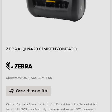
ZEBRA QLN420 CÍMKENYOMTATÓ
Cikkszám:
QN4-AUCBEM11-00
Összehasonlító
Kivitel: Asztali • Nyomtatási mód: Direkt termál • Nyomtatási
felbontás: 203 dpi • Max. Nyomtatási sebesség: 102 mm/sec •