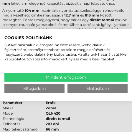
mm
lehet, ami elegendő kapacitást biztosít a napi feladatokhoz.
A nyomtató
104 mm
maximális nyomtatási szélességgel rendelkezik,
míg a kezelhető címke magassága
12,7 mm
és
813 mm
között
mozoghat. Fontos megjegyezni, hogy bár ez egy
direkt termál
eszköz,
bizonyos munkafolyamatoknál felmerülhet a tartósabb igény, ilyenkor a
festékszalag
technológiát használó eszközök lehetnek alternatívák.
A pontos nyomtatást a rögzített pozíciójú
transzmisszív
és
reflektív
COOKIES POLITIKÁNK
érzékelők garantálják, amelyek felismerik a címkeközöket és a fekete
Sütiket használunk látogatóink elemzésére, weboldalunk
jeleket. Az eszköz kizárólag direkt termál papír alapanyaggal
fejlesztésére, személyre szabott tartalom megjelenítésére és
használható, amelynek vastagsága 0,813 mil és 0,1905 mil között
nagyszerű weboldalélmény biztosítására. Az általunk használt sütikkel
változhat. A megfelelő
tekercses címke
kiválasztása biztosítja a
kapcsolatos további információkért nyissa meg a beállításokat.
kopásmentes működést és a kiváló olvashatóságot.
ZEBRA QLN420 CÍMKENYOMTATÓ -
Mindent elfogadom
MŰSZAKI PARAMÉTEREK
Elfogadom
Elutasítom
Az alábbi műszaki adatok a QN4-AUCBEM11-00 cikkszámú modell
pontos specifikációit tartalmazzák:
Paraméter
Érték
Márka
Zebra
Modell
QLN420
Technológia
direkt termál
Felbontás
203 dpi
Max. tekercsátmérő
66 mm