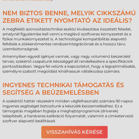
NEM BIZTOS BENNE, MELYIK CIKKSZÁMÚ
ZEBRA ETIKETT NYOMTATÓ AZ IDEÁLIS?
A megfelelő azonosítástechnikai eszköz kiválasztása összetett feladat,
amelynél figyelembe kell venni a meglévő szoftveres környezetet és a
fizikai munkakörnyezetet is. A technológiai kompatibilitás alapvető
feltétele a zökkenőmentes rendszerintegrációnak és a hosszú távú
üzembiztonságnak.
Amennyiben egyedi igényei vannak, vagy nagy volumenű beszerzést
tervez, szakértő csapatunk készséggel áll rendelkezésre a specifikációk
pontosításában. Vegye fel velünk a kapcsolatot, hogy a legoptimálisabb,
személyre szabott megoldást kínálhassuk vállalkozása számára.
INGYENES TECHNIKAI TÁMOGATÁS ÉS
SEGÍTSÉG A BEÜZEMELÉSBEN
A szakértői háttér részeként minden végfelhasználó számára 90 napos
ingyenes segítséget biztosítunk a készülék beüzemeléséhez. Ez a
támogatás magában foglalja a meghajtóprogramok (driverek)
telepítését, a hardveres kalibráció folyamatát, valamint a címketervező
szoftver alapvető beállításait.
VISSZAHÍVÁS KÉRÉSE