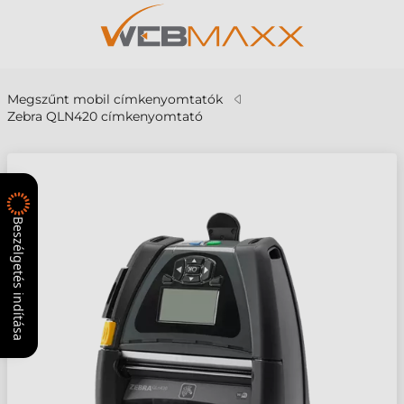
Megszűnt mobil címkenyomtatók
Zebra QLN420 címkenyomtató
Beszélgetés indítása