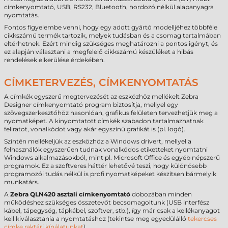
címkenyomtató, USB, RS232, Bluetooth, hordozó nélkül alapanyagra
nyomtatás.
Fontos figyelembe venni, hogy egy adott gyártó modelljéhez többféle
cikkszámú termék tartozik, melyek tudásban és a csomag tartalmában
eltérhetnek. Ezért mindig szükséges meghatározni a pontos igényt, és
ez alapján választani a megfelelő cikkszámú készüléket a hibás
rendelések elkerülése érdekében.
CÍMKETERVEZÉS, CÍMKENYOMTATÁS
A címkék egyszerű megtervezését az eszközhöz mellékelt Zebra
Designer címkenyomtató program biztosítja, mellyel egy
szövegszerkesztőhöz hasonlóan, grafikus felületen tervezhetjük meg a
nyomatképet. A kinyomtatott címkék szabadon tartalmazhatnak
feliratot, vonalkódot vagy akár egyszínű grafikát is (pl. logó).
Szintén mellékeljük az eszközhöz a Windows drivert, mellyel a
felhasználók egyszerűen tudnak vonalkódos etiketteket nyomtatni
Windows alkalmazásokból, mint pl. Microsoft Office és egyéb népszerű
programok. Ez a szoftveres háttér lehetővé teszi, hogy különösebb
programozói tudás nélkül is profi nyomatképeket készítsen bármelyik
munkatárs.
A
Zebra QLN420 asztali címkenyomtató
dobozában minden
működéshez szükséges összetevőt becsomagoltunk (USB interfész
kábel, tápegység, tápkábel, szoftver, stb.), így már csak a kellékanyagot
kell kiválasztania a nyomtatáshoz (tekintse meg egyedülálló
tekercses
címke raktári kínálatunkat
).