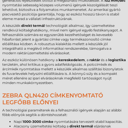
generációs fejlesztéseit ötvözi a megbízható működéssel. A
102 mm/sec
nyomtatási sebesség közepes volumenű igények kiszolgálását teszi
lehetővé, biztosítva a folyamatos munkamenetet. Az amerikai gyártó
piacvezető pozíciója garantálja, hogy az eszköz hosszú távon is stabil
eleme marad a vállalati infrastruktúrának.
A készülék
direkt termál
technológiát alkalmaz, így üzemeltetése
rendkívül költséghatékony, mivel nem igényel egyéb festékanyagot. A
felhasználók számára ez egyszerűbb kezelhetőséget és kevesebb
hibaforrást jelent a gyártási címke vagy termékazonosító címke
előállítása közben. A robusztus kialakítás mellett a készülék jól
integrálható a meglévő informatikai rendszerekbe, támogatva a
modern raktárüzemeltetési elvárásokat.
Az eszköz különösen hatékony a
kereskedelem
, a
raktár
és a
logisztika
területén, ahol kritikus a gyors adatfeldolgozás. A polccímkék és
árcímkék nyomtatása mellett a készülék alkalmas szállítási bizonylatok
és fuvarlevelek helyszíni előállítására is. A könnyű súly és a kompakt
méret ellenére az ipari elvárásoknak megfelelő tartósságot nyújt
minden munkakörnyezetben.
ZEBRA QLN420 CÍMKENYOMTATÓ
LEGFŐBB ELŐNYEI
A technológiai paraméterek és a felhasználói igények alapján az alábbi
főbb előnyök segítik a döntéshozatalt:
Napi
1000-3000 címke
nyomtatására tervezett stabil kapacitás.
Alacsony üzemeltetési költség a
direkt termál
eljárásnak