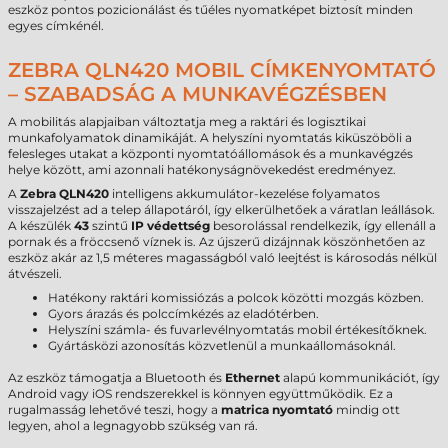
eszköz pontos pozicionálást és tűéles nyomatképet biztosít minden
egyes címkénél.
ZEBRA QLN420 MOBIL CÍMKENYOMTATÓ
– SZABADSÁG A MUNKAVÉGZÉSBEN
A mobilitás alapjaiban változtatja meg a raktári és logisztikai
munkafolyamatok dinamikáját. A helyszíni nyomtatás kiküszöböli a
felesleges utakat a központi nyomtatóállomások és a munkavégzés
helye között, ami azonnali hatékonyságnövekedést eredményez.
A
Zebra QLN420
intelligens akkumulátor-kezelése folyamatos
visszajelzést ad a telep állapotáról, így elkerülhetőek a váratlan leállások.
A készülék
43
szintű
IP védettség
besorolással rendelkezik, így ellenáll a
pornak és a fröccsenő víznek is. Az újszerű dizájnnak köszönhetően az
eszköz akár az 1,5 méteres magasságból való leejtést is károsodás nélkül
átvészeli.
Hatékony raktári komissiózás a polcok közötti mozgás közben.
Gyors árazás és polccímkézés az eladótérben.
Helyszíni számla- és fuvarlevélnyomtatás mobil értékesítőknek.
Gyártásközi azonosítás közvetlenül a munkaállomásoknál.
Az eszköz támogatja a Bluetooth és
Ethernet
alapú kommunikációt, így
Android vagy iOS rendszerekkel is könnyen együttműködik. Ez a
rugalmasság lehetővé teszi, hogy a
matrica nyomtató
mindig ott
legyen, ahol a legnagyobb szükség van rá.