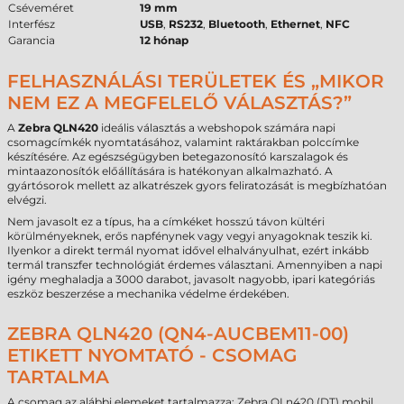
Cséveméret
19 mm
Interfész
USB
,
RS232
,
Bluetooth
,
Ethernet
,
NFC
Garancia
12 hónap
FELHASZNÁLÁSI TERÜLETEK ÉS „MIKOR
NEM EZ A MEGFELELŐ VÁLASZTÁS?”
A
Zebra QLN420
ideális választás a webshopok számára napi
csomagcímkék nyomtatásához, valamint raktárakban polccímke
készítésére. Az egészségügyben betegazonosító karszalagok és
mintaazonosítók előállítására is hatékonyan alkalmazható. A
gyártósorok mellett az alkatrészek gyors feliratozását is megbízhatóan
elvégzi.
Nem javasolt ez a típus, ha a címkéket hosszú távon kültéri
körülményeknek, erős napfénynek vagy vegyi anyagoknak teszik ki.
Ilyenkor a direkt termál nyomat idővel elhalványulhat, ezért inkább
termál transzfer technológiát érdemes választani. Amennyiben a napi
igény meghaladja a 3000 darabot, javasolt nagyobb, ipari kategóriás
eszköz beszerzése a mechanika védelme érdekében.
ZEBRA QLN420 (QN4-AUCBEM11-00)
ETIKETT NYOMTATÓ - CSOMAG
TARTALMA
A csomag az alábbi elemeket tartalmazza: Zebra QLn420 (DT) mobil