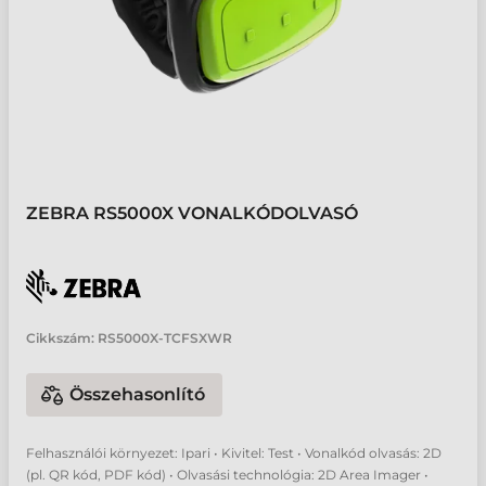
ZEBRA RS5000X VONALKÓDOLVASÓ
Cikkszám:
RS5000X-TCFSXWR
Összehasonlító
Felhasználói környezet: Ipari • Kivitel: Test • Vonalkód olvasás: 2D
(pl. QR kód, PDF kód) • Olvasási technológia: 2D Area Imager •