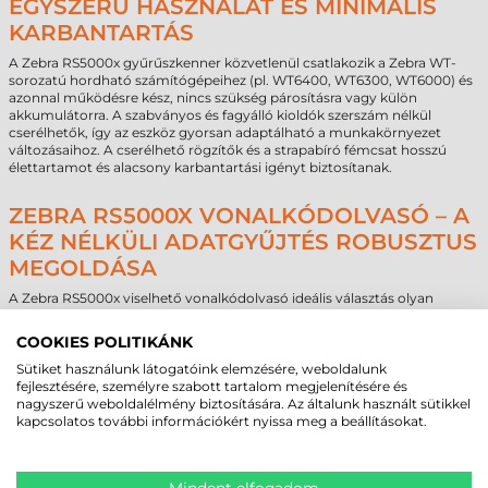
EGYSZERŰ HASZNÁLAT ÉS MINIMÁLIS
KARBANTARTÁS
A Zebra RS5000x gyűrűszkenner közvetlenül csatlakozik a Zebra WT-
sorozatú hordható számítógépeihez (pl. WT6400, WT6300, WT6000) és
azonnal működésre kész, nincs szükség párosításra vagy külön
akkumulátorra. A szabványos és fagyálló kioldók szerszám nélkül
cserélhetők, így az eszköz gyorsan adaptálható a munkakörnyezet
változásaihoz. A cserélhető rögzítők és a strapabíró fémcsat hosszú
élettartamot és alacsony karbantartási igényt biztosítanak.
ZEBRA RS5000X VONALKÓDOLVASÓ – A
KÉZ NÉLKÜLI ADATGYŰJTÉS ROBUSZTUS
MEGOLDÁSA
A Zebra RS5000x viselhető vonalkódolvasó ideális választás olyan
vállalatok számára, amelyek extrém körülmények között is megbízható,
nagy teljesítményű szkennelésre vágynak. Akár raktári komissiózásról,
COOKIES POLITIKÁNK
gyártásközi ellenőrzésről vagy áruk beérkeztetéséről van szó, a készülék
kiemelkedő olvasási teljesítménye, ipari kialakítása és kényelmes
Sütiket használunk látogatóink elemzésére, weboldalunk
viselhetősége révén növeli a termelékenységet és biztosítja az adatok
fejlesztésére, személyre szabott tartalom megjelenítésére és
pontosságát, miközben egyszerű és gazdaságos üzemeltetést kínál.
nagyszerű weboldalélmény biztosítására. Az általunk használt sütikkel
kapcsolatos további információkért nyissa meg a beállításokat.
MEGBÍZHAT BENNÜNK! ISMERJE MEG
Mindent elfogadom