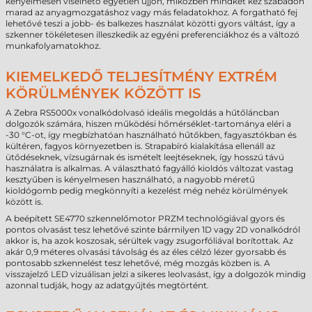
kényelmesen viselhető egyetlen ujjon, miközben mindkét kéz szabadon
marad az anyagmozgatáshoz vagy más feladatokhoz. A forgatható fej
lehetővé teszi a jobb- és balkezes használat közötti gyors váltást, így a
szkenner tökéletesen illeszkedik az egyéni preferenciákhoz és a változó
munkafolyamatokhoz.
KIEMELKEDŐ TELJESÍTMÉNY EXTRÉM
KÖRÜLMÉNYEK KÖZÖTT IS
A Zebra RS5000x vonalkódolvasó ideális megoldás a hűtőláncban
dolgozók számára, hiszen működési hőmérséklet-tartománya eléri a
-30 °C-ot, így megbízhatóan használható hűtőkben, fagyasztókban és
kültéren, fagyos környezetben is. Strapabíró kialakítása ellenáll az
ütődéseknek, vízsugárnak és ismételt leejtéseknek, így hosszú távú
használatra is alkalmas. A választható fagyálló kioldós változat vastag
kesztyűben is kényelmesen használható, a nagyobb méretű
kioldógomb pedig megkönnyíti a kezelést még nehéz körülmények
között is.
A beépített SE4770 szkennelőmotor PRZM technológiával gyors és
pontos olvasást tesz lehetővé szinte bármilyen 1D vagy 2D vonalkódról
akkor is, ha azok koszosak, sérültek vagy zsugorfóliával borítottak. Az
akár 0,9 méteres olvasási távolság és az éles célzó lézer gyorsabb és
pontosabb szkennelést tesz lehetővé, még mozgás közben is. A
visszajelző LED vizuálisan jelzi a sikeres leolvasást, így a dolgozók mindig
azonnal tudják, hogy az adatgyűjtés megtörtént.