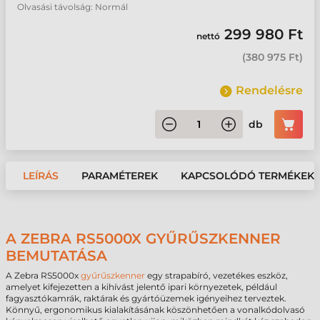
Olvasási távolság: Normál
299 980 Ft
nettó
(
380 975 Ft
)
Rendelésre
db
LEÍRÁS
PARAMÉTEREK
KAPCSOLÓDÓ TERMÉKEK
A ZEBRA RS5000X GYŰRŰSZKENNER
BEMUTATÁSA
A Zebra RS5000x
gyűrűszkenner
egy strapabíró, vezetékes eszköz,
amelyet kifejezetten a kihívást jelentő ipari környezetek, például
fagyasztókamrák, raktárak és gyártóüzemek igényeihez terveztek.
Könnyű, ergonomikus kialakításának köszönhetően a vonalkódolvasó