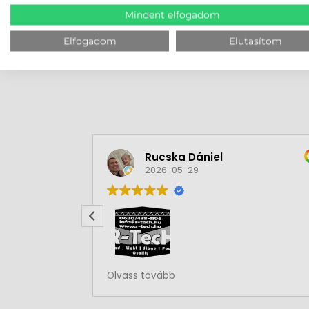
MEGBÍZHAT B
Mindent elfogadom
Elfogadom
Elutasítom
Rucska Dániel
2026-05-29
Rendben volt a rendelésem
Olvass tovább