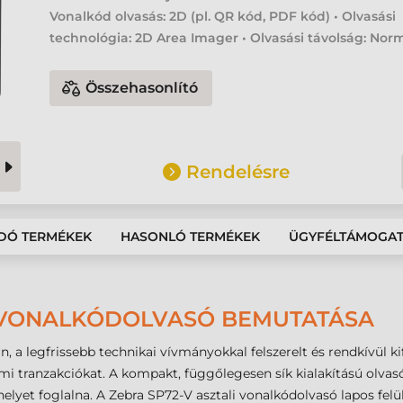
Vonalkód olvasás: 2D (pl. QR kód, PDF kód) • Olvasási
technológia: 2D Area Imager • Olvasási távolság: Nor
Összehasonlító
Rendelésre
DÓ TERMÉKEK
HASONLÓ TERMÉKEK
ÜGYFÉLTÁMOGA
I VONALKÓDOLVASÓ BEMUTATÁSA
n, a legfrissebb technikai vívmányokkal felszerelt és rendkívül 
mi tranzakciókat. A kompakt, függőlegesen sík kialakítású olvasó
 helyet foglalna. A Zebra SP72-V asztali vonalkódolvasó lapos fe