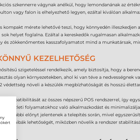
ciós szkennerre vágynak anélkül, hogy lemondanának az értékről
pulton vagy falon is elhelyezhető legyen, ezáltal kiválóan alkalm
és kompakt mérete lehetővé teszi, hogy könnyedén illeszkedjen
l sok helyet foglalna. Ezáltal a kereskedők rugalmasan alkalmaz
ony és zökkenőmentes kasszafolyamatot mind a munkatársak, min
KÖNNYŰ KEZELHETŐSÉG
sítésű szigeteléssel rendelkezik, amely biztosítja, hogy a beren
álasztás olyan környezetekben, ahol ki van téve a nedvességnek 
 védettség növeli a készülék megbízhatóságát és hosszú élettar
ülék kompatibilitását az összes népszerű POS rendszerrel, így eg
ti az üzleti folyamatokhoz való alkalmazkodást és minimalizálja
ek további előnyt jelentenek a telepítés során, mivel egyszerűsít
ény
időt és a hibák lehetőségét, miközben növelik a rendszer stabilit
iókért