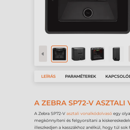
LEÍRÁS
PARAMÉTEREK
KAPCSOLÓ
A ZEBRA SP72-V ASZTAL
A Zebra SP72-V
asztali vonalkódolvasó
egy olya
megkönnyíteni és felgyorsítani a kiskereskedel
illeszkedjen a kasszákhoz anélkül, hogy túl sok