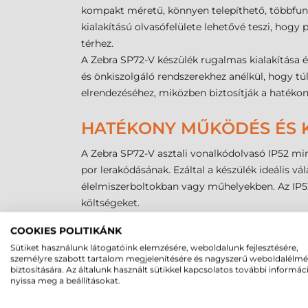
kompakt méretű, könnyen telepíthető, többfunk
kialakítású olvasófelülete lehetővé teszi, hogy 
térhez.
A Zebra SP72-V készülék rugalmas kialakítása 
és önkiszolgáló rendszerekhez anélkül, hogy tú
elrendezéséhez, miközben biztosítják a haték
HATÉKONY MŰKÖDÉS ÉS 
A Zebra SP72-V asztali vonalkódolvasó IP52 minő
por lerakódásának. Ezáltal a készülék ideális v
élelmiszerboltokban vagy műhelyekben. Az IP52
költségeket.
A beépített interfészek lehetővé teszik a kész
COOKIES POLITIKÁNK
kiskereskedelmi infrastruktúrába. Ez megkönnyí
Sütiket használunk látogatóink elemzésére, weboldalunk fejlesztésére,
és komplikációkat. Az auto-host felismerő kábel
személyre szabott tartalom megjelenítésére és nagyszerű weboldalélm
a rendszerhez. Ezáltal csökkentik a telepítési 
biztosítására. Az általunk használt sütikkel kapcsolatos további informác
nyissa meg a beállításokat.