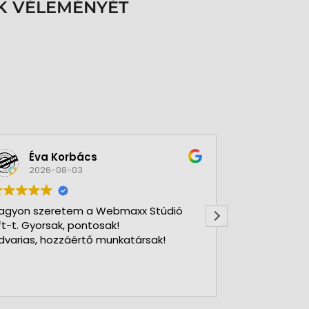
K VÉLEMÉNYÉT
Éva Korbács
A bol
2026-08-03
2026-
agyon szeretem a Webmaxx Stúdió
Gyors precíz
ft-t. Gyorsak, pontosak!
dvarias, hozzáértő munkatársak!