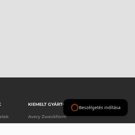
K
KIEMELT GYÁRTÓINK
Beszélgetés indítása
telek
Avery Zweckform
Datalogic