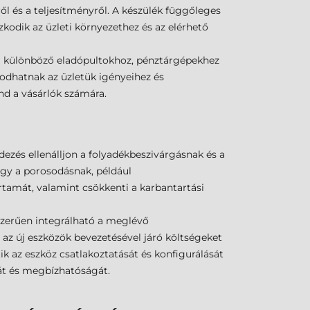
 és a teljesítményről. A készülék függőleges
azkodik az üzleti környezethez és az elérhető
 a különböző eladópultokhoz, pénztárgépekhez
kodhatnak az üzletük igényeihez és
d a vásárlók számára.
dezés ellenálljon a folyadékbeszivárgásnak és a
vagy a porosodásnak, például
tamát, valamint csökkenti a karbantartási
yszerűen integrálható a meglévő
 az új eszközök bevezetésével járó költségeket
ik az eszköz csatlakoztatását és konfigurálását
ását és megbízhatóságát.