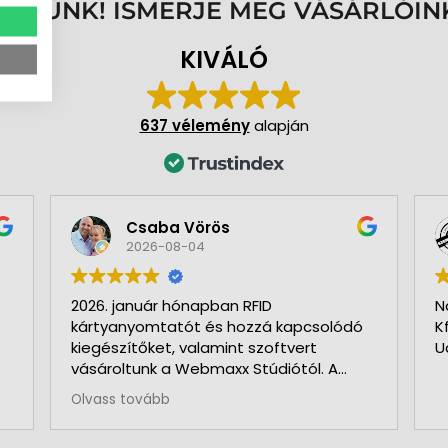
ENNÜNK! ISMERJE MEG VÁSÁRLÓIN
KIVÁLÓ
637 vélemény
alapján
Csaba Vörös
2026-08-04
2026. január hónapban RFID
N
kártyanyomtatót és hozzá kapcsolódó
K
kiegészítőket, valamint szoftvert
U
vásároltunk a Webmaxx Stúdiótól. A
beszerzés megkezdése előtt segítettek
Olvass tovább
az igényeink szerinti típus
kiválasztásában. Minden rendben és