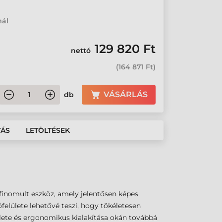
mál
129 820 Ft
nettó
(
164 871 Ft
)
VÁSÁRLÁS
db
TÁS
LETÖLTÉSEK
kifinomult eszköz, amely jelentősen képes
felülete lehetővé teszi, hogy tökéletesen
lülete és ergonomikus kialakítása okán továbbá