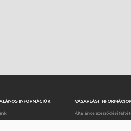
ALÁNOS INFORMÁCIÓK
VÁSÁRLÁSI INFORMÁCIÓ
unk
Általános szerződési felté
rhetőségek
Adatkezelési tájékoztató
129 820 Ft
SÓ