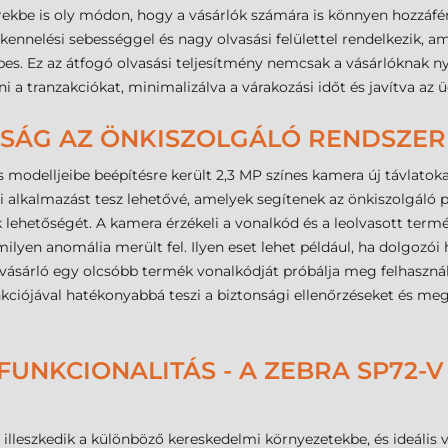
ekbe is oly módon, hogy a vásárlók számára is könnyen hozzáfér
kennelési sebességgel és nagy olvasási felülettel rendelkezik, 
es. Ez az átfogó olvasási teljesítmény nemcsak a vásárlóknak 
 a tranzakciókat, minimalizálva a várakozási időt és javítva az ü
YSÁG AZ ÖNKISZOLGÁLÓ RENDSZE
 modelljeibe beépítésre került 2,3 MP színes kamera új távlatoka
i alkalmazást tesz lehetővé, amelyek segítenek az önkiszolgáló p
 lehetőségét. A kamera érzékeli a vonalkód és a leolvasott termé
ilyen anomália merült fel. Ilyen eset lehet például, ha dolgozói
vásárló egy olcsóbb termék vonalkódját próbálja meg felhasznál
kciójával hatékonyabbá teszi a biztonsági ellenőrzéseket és mege
FUNKCIONALITÁS - A ZEBRA SP72-V
 illeszkedik a különböző kereskedelmi környezetekbe, és ideális 