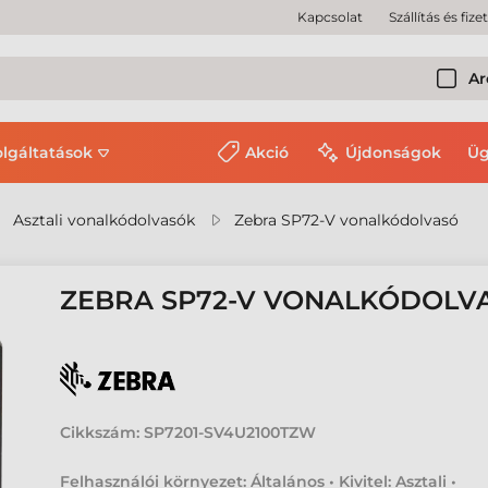
Kapcsolat
Szállítás és fize
Ar
olgáltatások
Akció
Újdonságok
Üg
Asztali vonalkódolvasók
Zebra SP72-V vonalkódolvasó
ZEBRA SP72-V VONALKÓDOLV
Cikkszám:
SP7201-SV4U2100TZW
Felhasználói környezet: Általános • Kivitel: Asztali •