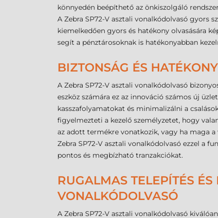
könnyedén beépíthető az önkiszolgáló rendszer
A Zebra SP72-V asztali vonalkódolvasó gyors sz
kiemelkedően gyors és hatékony olvasására kép
segít a pénztárosoknak is hatékonyabban kezelni
BIZTONSÁG ÉS HATÉKON
A Zebra SP72-V asztali vonalkódolvasó bizonyos
eszköz számára ez az innováció számos új üzlet
kasszafolyamatokat és minimalizálni a csalások
figyelmezteti a kezelő személyzetet, hogy valam
az adott termékre vonatkozik, vagy ha maga a 
Zebra SP72-V asztali vonalkódolvasó ezzel a fun
pontos és megbízható tranzakciókat.
RUGALMAS TELEPÍTÉS ÉS 
VONALKÓDOLVASÓ
A Zebra SP72-V asztali vonalkódolvasó kiválóan