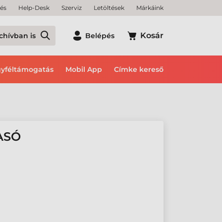
tés
Help-Desk
Szerviz
Letöltések
Márkáink
Kosár
chívban is
Belépés
yféltámogatás
Mobil App
Címke kereső
ASÓ