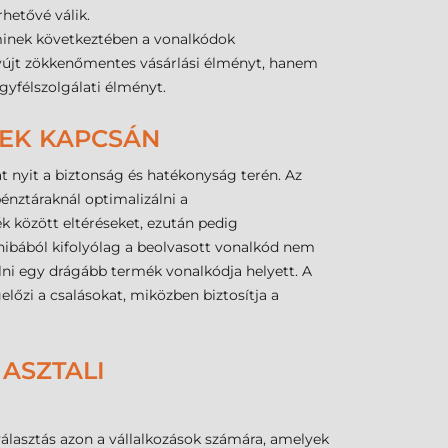
hetővé válik.
aminek következtében a vonalkódok
nyújt zökkenőmentes vásárlási élményt, hanem
gyfélszolgálati élményt.
REK KAPCSÁN
t nyit a biztonság és hatékonyság terén. Az
énztáraknál optimalizálni a
k között eltéréseket, ezután pedig
 hibából kifolyólag a beolvasott vonalkód nem
ni egy drágább termék vonalkódja helyett. A
lőzi a csalásokat, miközben biztosítja a
 ASZTALI
választás azon a vállalkozások számára, amelyek