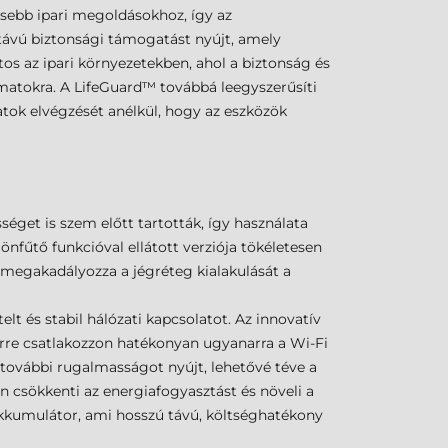
ssebb ipari megoldásokhoz, így az
ávú biztonsági támogatást nyújt, amely
tos az ipari környezetekben, ahol a biztonság és
amatokra. A LifeGuard™ továbbá leegyszerűsíti
datok elvégzését anélkül, hogy az eszközök
éget is szem előtt tartották, így használata
nfűtő funkcióval ellátott verziója tökéletesen
 megakadályozza a jégréteg kialakulását a
elt és stabil hálózati kapcsolatot. Az innovatív
erre csatlakozzon hatékonyan ugyanarra a Wi-Fi
t további rugalmasságot nyújt, lehetővé téve a
n csökkenti az energiafogyasztást és növeli a
 akkumulátor, ami hosszú távú, költséghatékony