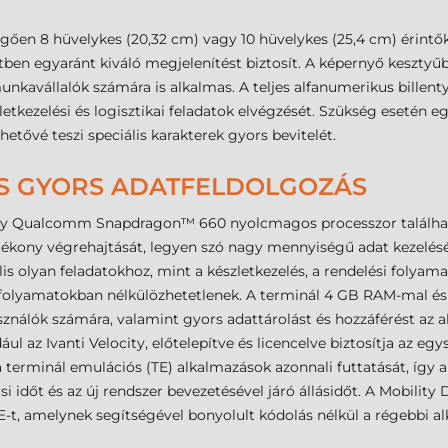
gően 8 hüvelykes (20,32 cm) vagy 10 hüvelykes (25,4 cm) érintők
zetben egyaránt kiváló megjelenítést biztosít. A képernyő kesztyűb
avállalók számára is alkalmas. A teljes alfanumerikus billentyű
zletkezelési és logisztikai feladatok elvégzését. Szükség eseté
ehetővé teszi speciális karakterek gyors bevitelét.
ÉS GYORS ADATFELDOLGOZÁS
gy Qualcomm Snapdragon™ 660 nyolcmagos processzor található,
atékony végrehajtását, legyen szó nagy mennyiségű adat kezelés
lis olyan feladatokhoz, mint a készletkezelés, a rendelési folyama
folyamatokban nélkülözhetetlenek. A terminál 4 GB RAM-mal és 3
sználók számára, valamint gyors adattárolást és hozzáférést az 
ul az Ivanti Velocity, előtelepítve és licencelve biztosítja az e
i a terminál emulációs (TE) alkalmazások azonnali futtatását, íg
 időt és az új rendszer bevezetésével járó állásidőt. A Mobilit
E-t, amelynek segítségével bonyolult kódolás nélkül a régebbi a