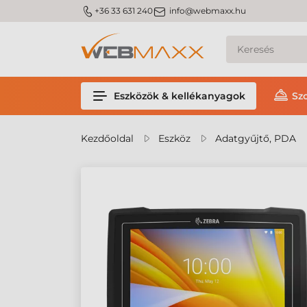
m_phone
m_email
+36 33 631 240
info@webmaxx.hu
Eszközök & kellékanyagok
Sz
Kezdőoldal
Eszköz
Adatgyűjtő, PDA