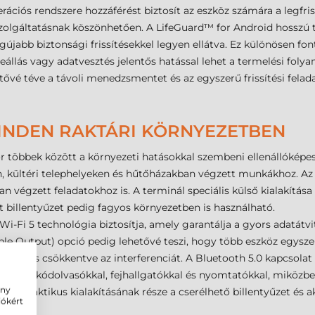
ciós rendszere hozzáférést biztosít az eszköz számára a legfri
olgáltatásnak köszönhetően. A LifeGuard™ for Android hosszú t
újabb biztonsági frissítésekkel legyen ellátva. Ez különösen fon
állás vagy adatvesztés jelentős hatással lehet a termelési foly
hetővé téve a távoli menedzsmentet és az egyszerű frissítési fela
INDEN RAKTÁRI KÖRNYEZETBEN
többek között a környezeti hatásokkal szembeni ellenállóképess
n, kültéri telephelyeken és hűtőházakban végzett munkákhoz. Az ö
végzett feladatokhoz is. A terminál speciális külső kialakítása
lt billentyűzet pedig fagyos környezetben is használható.
 Wi-Fi 5 technológia biztosítja, amely garantálja a gyors adatátvit
iple Output) opció pedig lehetővé teszi, hogy több eszköz egysz
ítményt és csökkentve az interferenciát. A Bluetooth 5.0 kapcsola
ául vonalkódolvasókkal, fejhallgatókkal és nyomtatókkal, miközbe
ény
ál praktikus kialakításának része a cserélhető billentyűzet és
iókért