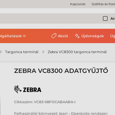
Kapcsolat
Szállítás és fize
Ar
olgáltatások
Akció
Újdonságok
Üg
Targonca terminál
Zebra VC8300 targonca terminál
ZEBRA VC8300 ADATGYŰJTŐ
Cikkszám:
VC83-08FOCABAABA-I
Felhasználói környezet: Ipari • Operációs rendszer: