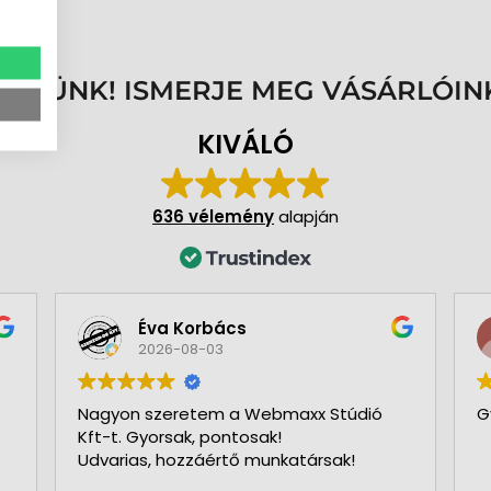
ENNÜNK! ISMERJE MEG VÁSÁRLÓIN
KIVÁLÓ
636 vélemény
alapján
Éva Korbács
2026-08-03
Nagyon szeretem a Webmaxx Stúdió
G
Kft-t. Gyorsak, pontosak!
Udvarias, hozzáértő munkatársak!