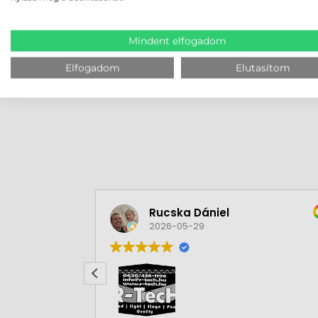
Mindent elfogadom
MEGBÍZHAT B
Elfogadom
Elutasítom
Rucska Dániel
2026-05-29