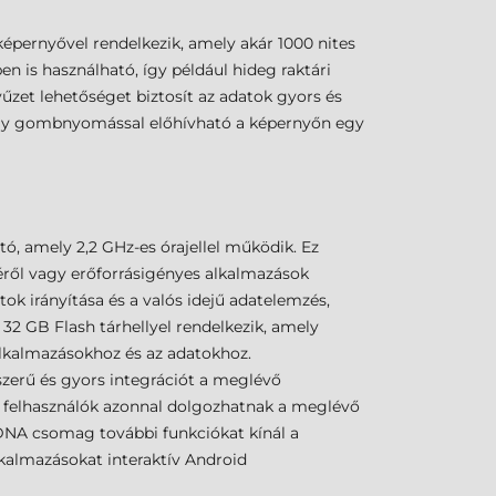
épernyővel rendelkezik, amely akár 1000 nites
en is használható, így például hideg raktári
zet lehetőséget biztosít az adatok gyors és
n egy gombnyomással előhívható a képernyőn egy
 amely 2,2 GHz-es órajellel működik. Ez
éről vagy erőforrásigényes alkalmazások
tok irányítása és a valós idejű adatelemzés,
2 GB Flash tárhellyel rendelkezik, amely
alkalmazásokhoz és az adatokhoz.
gyszerű és gyors integrációt a meglévő
y a felhasználók azonnal dolgozhatnak a meglévő
y DNA csomag további funkciókat kínál a
lkalmazásokat interaktív Android