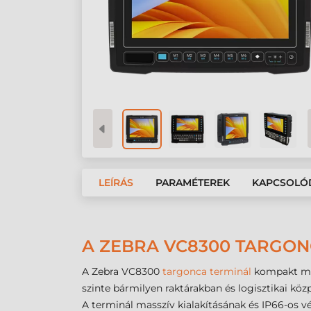
LEÍRÁS
PARAMÉTEREK
KAPCSOLÓ
A ZEBRA VC8300 TARGO
A Zebra VC8300
targonca terminál
kompakt mér
szinte bármilyen raktárakban és logisztikai kö
A terminál masszív kialakításának és IP66-os v