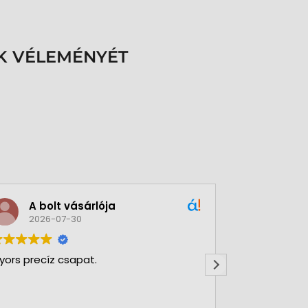
K VÉLEMÉNYÉT
A bolt vásárlója
Green
2026-07-30
2026-
yors precíz csapat.
Nagy Gergőve
Rendkívül ny
felsőfokon b