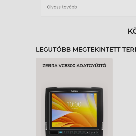
Rendben volt a rendelésem
Olvass tovább
K
LEGUTÓBB MEGTEKINTETT TE
ZEBRA VC8300 ADATGYŰJTŐ