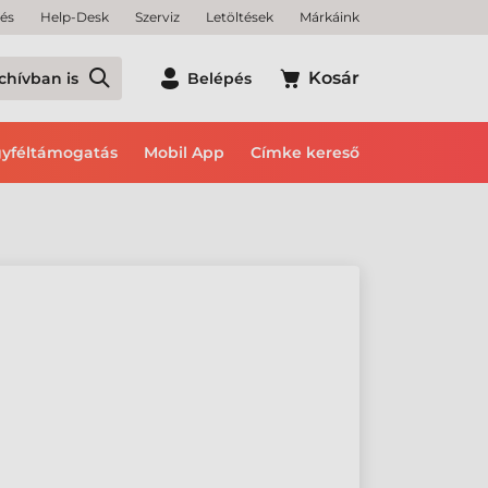
tés
Help-Desk
Szerviz
Letöltések
Márkáink
Kosár
chívban is
Belépés
yféltámogatás
Mobil App
Címke kereső