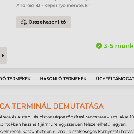
Android 8.1 • Képernyő mérete: 8 "
Összehasonlító
3-5 munk
DÓ TERMÉKEK
HASONLÓ TERMÉKEK
ÜGYFÉLTÁMOGA
NCA TERMINÁL BEMUTATÁSA
ete és a stabil és biztonságos rögzítési rendszere – ami akár 10
zpontokban használt járműre egyszerűen felszerelhető legyen.
édelmének köszönhetően ellenáll a szélsőséges környezeti hatás