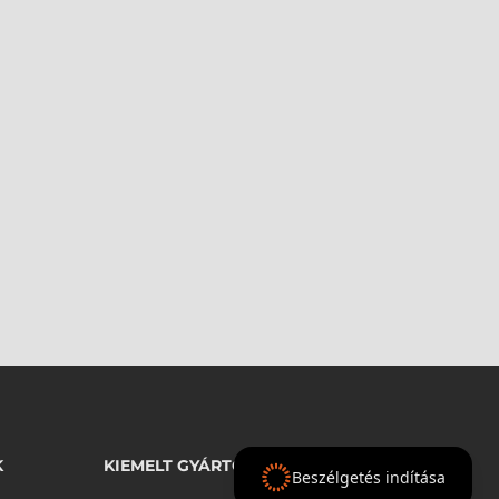
K
KIEMELT GYÁRTÓINK
Beszélgetés indítása