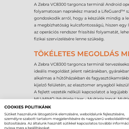
A Zebra VC8300 targonca terminál Android operá
folyamatosan naprakész marad a LifeGuard™ sz
gondoskodik arról, hogy a készülék mindig a leg
a megbízhatóság kulcsfontosságú, hiszen egy le
az operációs rendszer frissítési folyamatát, le
fizikai szervizelésére lenne szükség.
TÖKÉLETES MEGOLDÁS M
A Zebra VC8300 targonca terminál tervezésekor 
ideális megoldást jelent raktárakban, gyárakba
alkalmas a hűtőházakban és fagyasztókamrákban 
kijelző felületén, az elasztomer anyagból készü
A fejlett vezeték nélküli kapcsolatot a legújabb
MU-MIMO (Multiple User - Multiple Input, Mult
hálózatra, növelve az általános hálózati teljes
COOKIES POLITIKÁNK
gyors adatátvitelt perifériás eszközökkel, péld
Sütiket használunk látogatóink elemzésére, weboldalunk fejlesztésére,
személyre szabott tartalom megjelenítésére és nagyszerű weboldalélm
hatótávolságot. A Zebra VC8300 targonca termin
biztosítására. Az általunk használt sütikkel kapcsolatos további informác
megoldást biztosít a felhasználók számára.
nyissa meg a beállításokat.