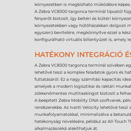
környezetben is megbízható működésre képes.
A Zebra VC8300 targonca terminál típustól füg
fényerőt biztosít, így beltéri és kültéri környe
környezetekben vagy hűtőházakban dolgozó munk
egyszerű bevitelére, megkönnyítve ezzel a kés
konfigurálható virtuális billentyűzet is, amely l
HATÉKONY INTEGRÁCIÓ 
A Zebra VC8300 targonca terminál szívében e
lehetővé teszi a komplex feladatok gyors és h
futtatásáról. Ez a nagy számítási kapacitás ideá
amelyek a modern logisztikai és raktári munka
zökkenőmentes multitaskingot biztosít a felha
A beépített Zebra Mobility DNA szoftverek, példá
rendszerekbe. Az Ivanti Velocity lehetővé tesz
munkafolyamatokkal, minimalizálva a betanulási
hatékonyság növelésére, például az All-Touch T
alkalmazásokká alakíthatjuk át.