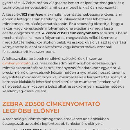
gyártására. A Zebra márka világszerte ismert az ipari tartósságáról és a
technológiai innovációiról, amit ez a modell is kiválóan reprezentál.
A készülék
102 mm/sec
maximális nyomtatási sebességre képes, ami
ebben a kategóriában hatékony munkavégzést tesz lehetővé a
mindennapi munkafolyamatok során. Ez a sebesség biztosítja, hogy a
raktári vagy kereskedelmi folyamatok ne akadjanak meg a lassú
adatfeldolgozás miatt. A
Zebra ZD500 címkenyomtató
robusztus belső
mechanikája alkalmas a folyamatos, megszakítás nélküli üzemre a
megadott terhelési korlátokon belül. Az eszköz kiváló választás gyártási
környezetbe is, ahol az alkatrészek vagy késztermékek azonnali
feliratozása kritikus szempont.
A felhasználási területek rendkívül széleskörűek, hiszen az
címkenyomtató
alkalmas irodai adminisztrációhoz, egészségügyi
minták azonosításához és szállítmányozási feladatokhoz egyaránt. A
precíz mérnöki tervezésnek köszönhetően a nyomtató hosszú távon is
egyenletes minőséget produkál, minimalizálva a karbantartási igényt. A
kompakt kialakítás lehetővé teszi a szűkebb munkaterületeken való
elhelyezést is, miközben a belső alkatrészek könnyen hozzáférhetőek a
kellékanyag-csere idejére.
ZEBRA ZD500 CÍMKENYOMTATÓ
LEGFŐBB ELŐNYEI
A technológiai döntés támogatása érdekében az alábbiakban
összegezzük az eszköz legfontosabb funkcionális előnyeit: