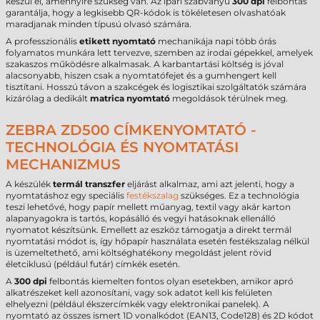
készül el, amennyire szükség van. Az ipari szabványú
300 dpi
felbontás
garantálja, hogy a legkisebb QR-kódok is tökéletesen olvashatóak
maradjanak minden típusú olvasó számára.
A professzionális
etikett nyomtató
mechanikája napi több órás
folyamatos munkára lett tervezve, szemben az irodai gépekkel, amelyek
szakaszos működésre alkalmasak. A karbantartási költség is jóval
alacsonyabb, hiszen csak a nyomtatófejet és a gumhengert kell
tisztítani. Hosszú távon a szakcégek és logisztikai szolgáltatók számára
kizárólag a dedikált
matrica nyomtató
megoldások térülnek meg.
ZEBRA ZD500 CÍMKENYOMTATÓ -
TECHNOLÓGIA ÉS NYOMTATÁSI
MECHANIZMUS
A készülék
termál transzfer
eljárást alkalmaz, ami azt jelenti, hogy a
nyomtatáshoz egy speciális
festékszalag
szükséges. Ez a technológia
teszi lehetővé, hogy papír mellett műanyag, textil vagy akár karton
alapanyagokra is tartós, kopásálló és vegyi hatásoknak ellenálló
nyomatot készítsünk. Emellett az eszköz támogatja a direkt termál
nyomtatási módot is, így hőpapír használata esetén festékszalag nélkül
is üzemeltethető, ami költséghatékony megoldást jelent rövid
életciklusú (például futár) címkék esetén.
A
300 dpi
felbontás kiemelten fontos olyan esetekben, amikor apró
alkatrészeket kell azonosítani, vagy sok adatot kell kis felületen
elhelyezni (például ékszercímkék vagy elektronikai panelek). A
nyomtató az összes ismert 1D vonalkódot (EAN13, Code128) és 2D kódot