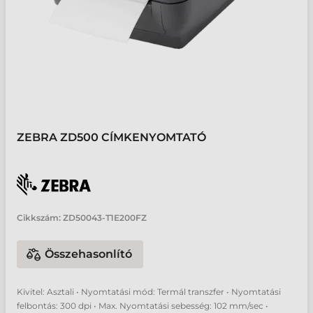
ZEBRA ZD500 CÍMKENYOMTATÓ
Cikkszám:
ZD50043-T1E200FZ
Összehasonlító
Kivitel: Asztali • Nyomtatási mód: Termál transzfer • Nyomtatási
felbontás: 300 dpi • Max. Nyomtatási sebesség: 102 mm/sec •