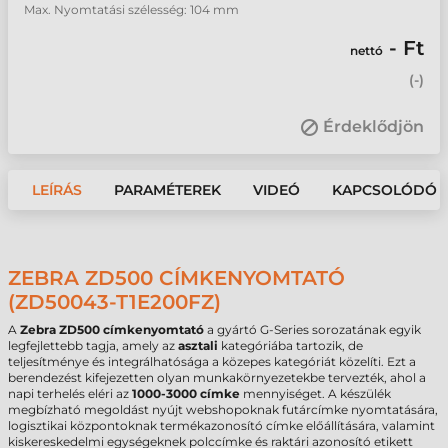
Max. Nyomtatási szélesség: 104 mm
- Ft
nettó
(
-
)
Érdeklődjön
LEÍRÁS
PARAMÉTEREK
VIDEÓ
KAPCSOLÓDÓ 
ZEBRA ZD500 CÍMKENYOMTATÓ
(ZD50043-T1E200FZ)
A
Zebra ZD500 címkenyomtató
a gyártó G-Series sorozatának egyik
legfejlettebb tagja, amely az
asztali
kategóriába tartozik, de
teljesítménye és integrálhatósága a közepes kategóriát közelíti. Ezt a
berendezést kifejezetten olyan munkakörnyezetekbe tervezték, ahol a
napi terhelés eléri az
1000-3000 címke
mennyiséget. A készülék
megbízható megoldást nyújt webshopoknak futárcímke nyomtatására,
logisztikai központoknak termékazonosító címke előállítására, valamint
kiskereskedelmi egységeknek polccímke és raktári azonosító etikett