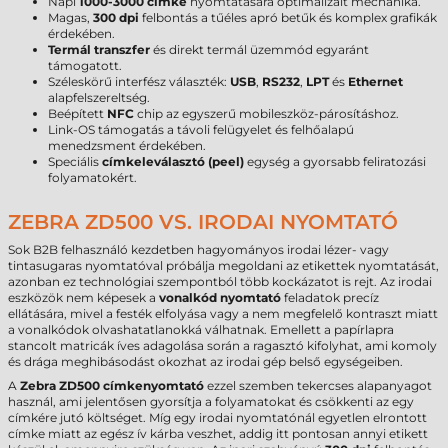
Napi
1000-3000 címke
nyomtatására optimalizált mechanika.
Magas,
300 dpi
felbontás a tűéles apró betűk és komplex grafikák
érdekében.
Termál transzfer
és direkt termál üzemmód egyaránt
támogatott.
Széleskörű interfész választék:
USB
,
RS232
,
LPT
és
Ethernet
alapfelszereltség.
Beépített
NFC
chip az egyszerű mobileszköz-párosításhoz.
Link-OS támogatás a távoli felügyelet és felhőalapú
menedzsment érdekében.
Speciális
címkeleválasztó (peel)
egység a gyorsabb feliratozási
folyamatokért.
ZEBRA ZD500 VS. IRODAI NYOMTATÓ
Sok B2B felhasználó kezdetben hagyományos irodai lézer- vagy
tintasugaras nyomtatóval próbálja megoldani az etikettek nyomtatását,
azonban ez technológiai szempontból több kockázatot is rejt. Az irodai
eszközök nem képesek a
vonalkód nyomtató
feladatok precíz
ellátására, mivel a festék elfolyása vagy a nem megfelelő kontraszt miatt
a vonalkódok olvashatatlanokká válhatnak. Emellett a papírlapra
stancolt matricák íves adagolása során a ragasztó kifolyhat, ami komoly
és drága meghibásodást okozhat az irodai gép belső egységeiben.
A
Zebra ZD500 címkenyomtató
ezzel szemben tekercses alapanyagot
használ, ami jelentősen gyorsítja a folyamatokat és csökkenti az egy
címkére jutó költséget. Míg egy irodai nyomtatónál egyetlen elrontott
címke miatt az egész ív kárba veszhet, addig itt pontosan annyi etikett