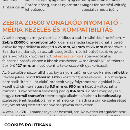
Fotóminőség, színes nyomtatás
Magas fenntartási költség,
Tintasugaras
lehetősége.
speciális média igény.
ZEBRA ZD500 VONALKÓD NYOMTATÓ -
MÉDIA KEZELÉS ÉS KOMPATIBILITÁS
A kellékanyagok megválasztása kritikus a stabil működés érdekében. A
Zebra ZD500 címkenyomtató
rugalmas média kezelést kínál: a belső
cséve kompatibilitása kiterjed a
25 mm
,
40 mm
és
76 mm
átmérőkre is.
Ez ritka tulajdonság az asztali kategóriában, és lehetővé teszi, hogy az
ipari nyomtatókhoz vásárolt
tekercses címke
alapanyagokat is
felhasználhassák ebben a kisebb eszközben. A maximális külső tekercs
átmérő
127 mm
, ami csökkenti a tekercscserék gyakoriságát.
Az érzékelőrendszer állítható, így a nyomtató rendelkezik mind
reflektív
(fekete jeles), mind
transzmisszív
(köztözött) érzékelővel. Ez biztosítja a
kompatibilitást a kör alakú, stancolt vagy folytonos szalagokkal is. A
kezelhető címkemagasság
6,3 mm
és
990 mm
között változhat, a
maximális nyomtatási szélesség pedig
104 mm
. Fontos megjegyezni,
hogy a
termál transzfer
technológia alkalmazásakor a
festékszalag
szélességének legalább 2 mm-rel meg kell haladnia a címke szélességét
a nyomtatófej élettartamának megóvása érdekében.
A készülék
ZPLII
parancsnyelvet használ, ami közvetlen integrációt tesz
lehetővé SAP rendszerek alá. A média vastagsága 0,08 mm és 0,305
mm között mozoghat, ami lehetővé teszi vastagabb karton
COOKIES POLITIKÁNK
függőcímkék vagy speciális textil szalagok nyomtatását is. A