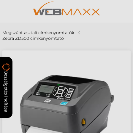
Megszűnt asztali címkenyomtatók
Zebra ZD500 címkenyomtató
Beszélgetés indítása