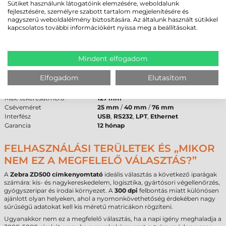
nyomtatható média típusok közé tartozik a direkt termál papír, a
Sütiket használunk látogatóink elemzésére, weboldalunk
normál papír, a műanyag és a textil alapanyag is.
fejlesztésére, személyre szabott tartalom megjelenítésére és
nagyszerű weboldalélmény biztosítására. Az általunk használt sütikkel
kapcsolatos további információkért nyissa meg a beállításokat.
ZEBRA ZD500 CÍMKENYOMTATÓ -
MŰSZAKI PARAMÉTEREK
Mindent elfogadom
Márka
Zebra
Modell
ZD500
Elfogadom
Elutasítom
Technológia
termál transzfer
Felbontás
300 dpi
Max. tekercsátmérő
127 mm
Cséveméret
25 mm
/
40 mm
/
76 mm
Interfész
USB
,
RS232
,
LPT
,
Ethernet
Garancia
12 hónap
FELHASZNÁLÁSI TERÜLETEK ÉS „MIKOR
NEM EZ A MEGFELELŐ VÁLASZTÁS?”
A
Zebra ZD500 címkenyomtató
ideális választás a következő iparágak
számára: kis- és nagykereskedelem, logisztika, gyártósori végellenőrzés,
gyógyszeripar és irodai környezet. A
300 dpi
felbontás miatt különösen
ajánlott olyan helyeken, ahol a nyomonkövethetőség érdekében nagy
sűrűségű adatokat kell kis méretű matricákon rögzíteni.
Ugyanakkor nem ez a megfelelő választás, ha a napi igény meghaladja a