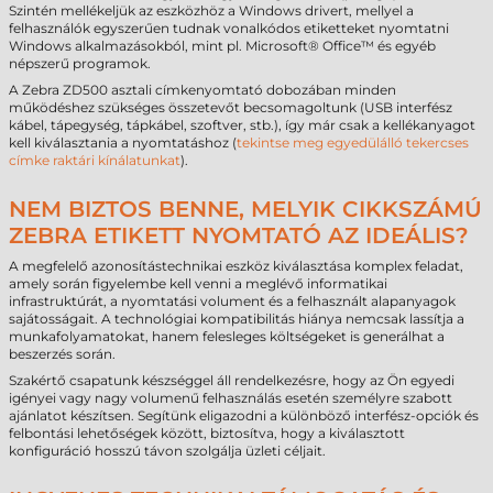
Szintén mellékeljük az eszközhöz a Windows drivert, mellyel a
felhasználók egyszerűen tudnak vonalkódos etiketteket nyomtatni
Windows alkalmazásokból, mint pl. Microsoft® Office™ és egyéb
népszerű programok.
A Zebra ZD500 asztali címkenyomtató dobozában minden
működéshez szükséges összetevőt becsomagoltunk (USB interfész
kábel, tápegység, tápkábel, szoftver, stb.), így már csak a kellékanyagot
kell kiválasztania a nyomtatáshoz (
tekintse meg egyedülálló tekercses
címke raktári kínálatunkat
).
NEM BIZTOS BENNE, MELYIK CIKKSZÁMÚ
ZEBRA ETIKETT NYOMTATÓ AZ IDEÁLIS?
A megfelelő azonosítástechnikai eszköz kiválasztása komplex feladat,
amely során figyelembe kell venni a meglévő informatikai
infrastruktúrát, a nyomtatási volument és a felhasznált alapanyagok
sajátosságait. A technológiai kompatibilitás hiánya nemcsak lassítja a
munkafolyamatokat, hanem felesleges költségeket is generálhat a
beszerzés során.
Szakértő csapatunk készséggel áll rendelkezésre, hogy az Ön egyedi
igényei vagy nagy volumenű felhasználás esetén személyre szabott
ajánlatot készítsen. Segítünk eligazodni a különböző interfész-opciók és
felbontási lehetőségek között, biztosítva, hogy a kiválasztott
konfiguráció hosszú távon szolgálja üzleti céljait.