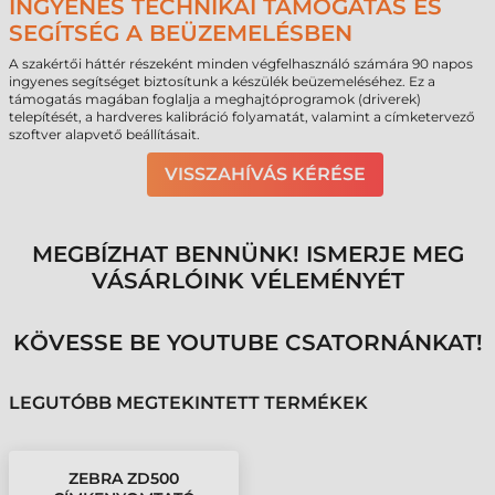
INGYENES TECHNIKAI TÁMOGATÁS ÉS
SEGÍTSÉG A BEÜZEMELÉSBEN
A szakértői háttér részeként minden végfelhasználó számára 90 napos
ingyenes segítséget biztosítunk a készülék beüzemeléséhez. Ez a
támogatás magában foglalja a meghajtóprogramok (driverek)
telepítését, a hardveres kalibráció folyamatát, valamint a címketervező
szoftver alapvető beállításait.
VISSZAHÍVÁS KÉRÉSE
MEGBÍZHAT BENNÜNK! ISMERJE MEG
VÁSÁRLÓINK VÉLEMÉNYÉT
KÖVESSE BE YOUTUBE CSATORNÁNKAT!
LEGUTÓBB MEGTEKINTETT TERMÉKEK
ZEBRA ZD500