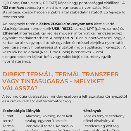
(QR Code, Data Matrix, PDF417) képes nagy pontossággal előállítani. A
102 mm/sec
sebesség mellett is megmarad a nyomtatási kép
stabilitása, köszönhetően a Zebra által szabadalmaztatott E3 fejvezérlő
rendszernek.
Az integráció terén a
Zebra ZD500 címkenyomtató
kiemelkedő.
Alapkiépítésben rendelkezik
USB
,
RS232
(soros),
LPT
(párhuzamos) és
Ethernet
interfésszel, így régi és modern informatikai rendszerekhez
egyaránt csatlakoztatható. A beépített
NFC
chip lehetővé teszi, hogy a
karbantartók vagy operátorok egyetlen érintéssel elérjék a nyomtató
beállításait vagy hibakeresési útmutatóit mobilapplikáción keresztül. A
készülék belső órával (Real Time Clock) is rendelkezik, ami
elengedhetetlen lejárati idők vagy valós idejű dátumbélyegzők
nyomtatásához.
DIREKT TERMÁL, TERMÁL TRANSZFER
VAGY TINTASUGARAS - MELYIKET
VÁLASSZA?
A technológia kiválasztása minden esetben a felhasználási környezettől
és a címke várható élettartamától függ.
Technológia
Előnyök
Hátrányok
Direkt
Alacsony költség, nem kell
Hőre és fényre érzékeny,
termál
szalag, egyszerű kezelés.
idővel elhalványul.
Termál
Rendkívül tartós, kopásálló,
Festékszalag költség,
transzfer
sokféle alapanyag (műanyag is).
bonyolultabb befűzés.