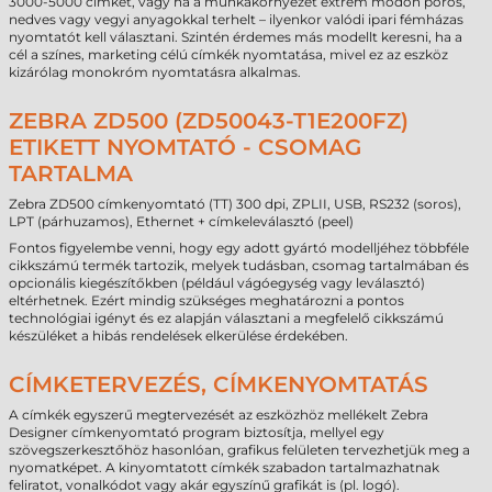
3000-5000 címkét, vagy ha a munkakörnyezet extrém módon poros,
nedves vagy vegyi anyagokkal terhelt – ilyenkor valódi ipari fémházas
nyomtatót kell választani. Szintén érdemes más modellt keresni, ha a
cél a színes, marketing célú címkék nyomtatása, mivel ez az eszköz
kizárólag monokróm nyomtatásra alkalmas.
ZEBRA ZD500 (ZD50043-T1E200FZ)
ETIKETT NYOMTATÓ - CSOMAG
TARTALMA
Zebra ZD500 címkenyomtató (TT) 300 dpi, ZPLII, USB, RS232 (soros),
LPT (párhuzamos), Ethernet + címkeleválasztó (peel)
Fontos figyelembe venni, hogy egy adott gyártó modelljéhez többféle
cikkszámú termék tartozik, melyek tudásban, csomag tartalmában és
opcionális kiegészítőkben (például vágóegység vagy leválasztó)
eltérhetnek. Ezért mindig szükséges meghatározni a pontos
technológiai igényt és ez alapján választani a megfelelő cikkszámú
készüléket a hibás rendelések elkerülése érdekében.
CÍMKETERVEZÉS, CÍMKENYOMTATÁS
A címkék egyszerű megtervezését az eszközhöz mellékelt Zebra
Designer címkenyomtató program biztosítja, mellyel egy
szövegszerkesztőhöz hasonlóan, grafikus felületen tervezhetjük meg a
nyomatképet. A kinyomtatott címkék szabadon tartalmazhatnak
feliratot, vonalkódot vagy akár egyszínű grafikát is (pl. logó).