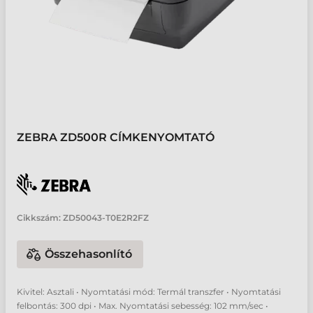
ZEBRA ZD500R CÍMKENYOMTATÓ
Cikkszám:
ZD50043-T0E2R2FZ
Összehasonlító
Kivitel: Asztali • Nyomtatási mód: Termál transzfer • Nyomtatási
felbontás: 300 dpi • Max. Nyomtatási sebesség: 102 mm/sec •