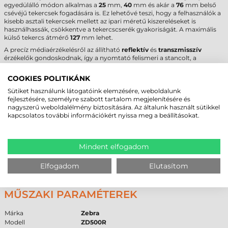
egyedülálló módon alkalmas a
25
mm,
40
mm és akár a
76
mm belső
csévéjű tekercsek fogadására is. Ez lehetővé teszi, hogy a felhasználók a
kisebb asztali tekercsek mellett az ipari méretű kiszereléseket is
használhassák, csökkentve a tekercscserék gyakoriságát. A maximális
külső tekercs átmérő
127
mm lehet.
A precíz médiaérzékelésről az állítható
reflektív
és
transzmisszív
érzékelők gondoskodnak, így a nyomtató felismeri a stancolt, a
folyamatos, a fekete jellel ellátott vagy a perforált alapanyagokat is. A
kezelhető
tekercses címke
magassága 6,3 mm és 990 mm között
COOKIES POLITIKÁNK
változhat, míg a maximális nyomtatási szélesség
104
mm. A
nyomtatható média típusa lehet papír, műanyag vagy textil, a választott
Sütiket használunk látogatóink elemzésére, weboldalunk
technológiától függően.
fejlesztésére, személyre szabott tartalom megjelenítésére és
nagyszerű weboldalélmény biztosítására. Az általunk használt sütikkel
A
termál transzfer
nyomtatáshoz használt
festékszalag
esetében
kapcsolatos további információkért nyissa meg a beállításokat.
figyelni kell arra, hogy a szalag
Ink-Out
(külső festékes) típusú legyen, és
a szélessége legalább 2 mm-rel haladja meg a címke szélességét a
nyomtatófej védelme érdekében. A
ZD500R
asztali kivitele miatt a
jellemző szalaghosszúság 74-110 m közötti. A TT eljárás eredménye egy
Mindent elfogadom
rendkívül tartós, kopásálló felirat, amely alkalmas raktári állványok vagy
kültéri eszközök tartós jelölésére is.
Elfogadom
Elutasítom
ZEBRA ZD500R CÍMKENYOMTATÓ -
MŰSZAKI PARAMÉTEREK
Márka
Zebra
Modell
ZD500R