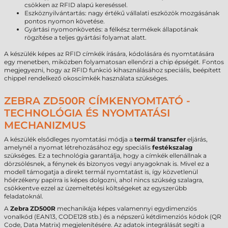
csökken az RFID alapú kereséssel.
Eszköznyilvántartás: nagy értékű vállalati eszközök mozgásának
pontos nyomon követése.
Gyártási nyomonkövetés: a félkész termékek állapotának
rögzítése a teljes gyártási folyamat alatt.
A készülék képes az RFID címkék írására, kódolására és nyomtatására
egy menetben, miközben folyamatosan ellenőrzi a chip épségét. Fontos
megjegyezni, hogy az RFID funkció kihasználásához speciális, beépített
chippel rendelkező okoscímkék használata szükséges.
ZEBRA ZD500R CÍMKENYOMTATÓ -
TECHNOLÓGIA ÉS NYOMTATÁSI
MECHANIZMUS
A készülék elsődleges nyomtatási módja a
termál transzfer
eljárás,
amelynél a nyomat létrehozásához egy speciális
festékszalag
szükséges. Ez a technológia garantálja, hogy a címkék ellenállnak a
dörzsölésnek, a fénynek és bizonyos vegyi anyagoknak is. Mivel ez a
modell támogatja a direkt termál nyomtatást is, így közvetlenül
hőérzékeny papírra is képes dolgozni, ahol nincs szükség szalagra,
csökkentve ezzel az üzemeltetési költségeket az egyszerűbb
feladatoknál.
A
Zebra ZD500R
mechanikája képes valamennyi egydimenziós
vonalkód (EAN13, CODE128 stb.) és a népszerű kétdimenziós kódok (QR
Code, Data Matrix) megjelenítésére. Az adatok integrálását segíti a