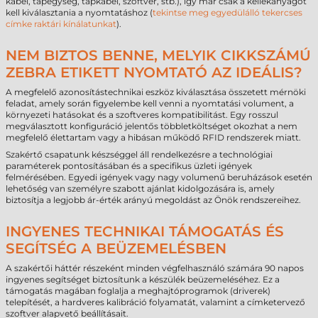
kábel, tápegység, tápkábel, szoftver, stb.), így már csak a kellékanyagot
kell kiválasztania a nyomtatáshoz (
tekintse meg egyedülálló tekercses
címke raktári kínálatunkat
).
NEM BIZTOS BENNE, MELYIK CIKKSZÁMÚ
ZEBRA ETIKETT NYOMTATÓ AZ IDEÁLIS?
A megfelelő azonosítástechnikai eszköz kiválasztása összetett mérnöki
feladat, amely során figyelembe kell venni a nyomtatási volument, a
környezeti hatásokat és a szoftveres kompatibilitást. Egy rosszul
megválasztott konfiguráció jelentős többletköltséget okozhat a nem
megfelelő élettartam vagy a hibásan működő RFID rendszerek miatt.
Szakértő csapatunk készséggel áll rendelkezésre a technológiai
paraméterek pontosításában és a specifikus üzleti igények
felmérésében. Egyedi igények vagy nagy volumenű beruházások esetén
lehetőség van személyre szabott ajánlat kidolgozására is, amely
biztosítja a legjobb ár-érték arányú megoldást az Önök rendszereihez.
INGYENES TECHNIKAI TÁMOGATÁS ÉS
SEGÍTSÉG A BEÜZEMELÉSBEN
A szakértői háttér részeként minden végfelhasználó számára 90 napos
ingyenes segítséget biztosítunk a készülék beüzemeléséhez. Ez a
támogatás magában foglalja a meghajtóprogramok (driverek)
telepítését, a hardveres kalibráció folyamatát, valamint a címketervező
szoftver alapvető beállításait.