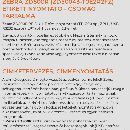
ZEBRA ZD500R (ZD50043-T0E2R2FZ)
ETIKETT NYOMTATÓ - CSOMAG
TARTALMA
Zebra ZD500R RFID-UHF címkenyomtató (TT), 300 dpi, ZPLII, USB,
RS232 (soros), LPT (párhuzamos), Ethernet
Egy adott gyártó modelljéhez többféle cikkszámú termék tartozik,
melyek tudásban, csomag tartalmában és interfész-elrendezésben
eltérhetnek. Ezért a beszerzés előtt mindig szükséges meghatározni a
pontos technológiai igényt, és ez alapján választani a megfelelő
specifikációjú vonalkódolvasó vagy nyomtató készüléket a hibátlan
integráció érdekében.
CÍMKETERVEZÉS, CÍMKENYOMTATÁS
A címkék egyszerű megtervezését az eszközhöz mellékelt Zebra
Designer címkenyomtató program biztosítja, mellyel egy
szövegszerkesztőhöz hasonlóan, grafikus felületen tervezhetjük meg a
nyomatképet. A kinyomtatott címkék szabadon tartalmazhatnak
feliratot, vonalkódot vagy akár egyszínű grafikát is (pl. logó). Szintén
mellékeljük az eszközhöz a Windows drivert, mellyel a felhasználók
egyszerűen tudnak vonalkódos etiketteket nyomtatni Windows
alkalmazásokból, mint pl. Microsoft® Office™ és egyéb népszerű
programok.
A
Zebra ZD500R
asztali címkenyomtató dobozában minden
működéshez szükséges összetevőt becsomagoltunk (USB interfész