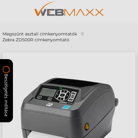
Megszűnt asztali címkenyomtatók
Zebra ZD500R címkenyomtató
Beszélgetés indítása