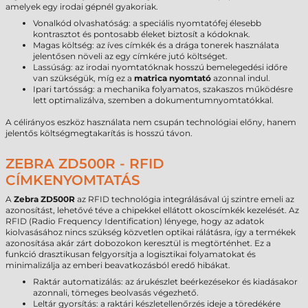
amelyek egy irodai gépnél gyakoriak.
Vonalkód olvashatóság: a speciális nyomtatófej élesebb
kontrasztot és pontosabb éleket biztosít a kódoknak.
Magas költség: az íves címkék és a drága tonerek használata
jelentősen növeli az egy címkére jutó költséget.
Lassúság: az irodai nyomtatóknak hosszú bemelegedési időre
van szükségük, míg ez a
matrica nyomtató
azonnal indul.
Ipari tartósság: a mechanika folyamatos, szakaszos működésre
lett optimalizálva, szemben a dokumentumnyomtatókkal.
A célirányos eszköz használata nem csupán technológiai előny, hanem
jelentős költségmegtakarítás is hosszú távon.
ZEBRA ZD500R - RFID
CÍMKENYOMTATÁS
A
Zebra ZD500R
az RFID technológia integrálásával új szintre emeli az
azonosítást, lehetővé téve a chipekkel ellátott okoscímkék kezelését. Az
RFID (Radio Frequency Identification) lényege, hogy az adatok
kiolvasásához nincs szükség közvetlen optikai rálátásra, így a termékek
azonosítása akár zárt dobozokon keresztül is megtörténhet. Ez a
funkció drasztikusan felgyorsítja a logisztikai folyamatokat és
minimalizálja az emberi beavatkozásból eredő hibákat.
Raktár automatizálás: az árukészlet beérkezésekor és kiadásakor
azonnali, tömeges beolvasás végezhető.
Leltár gyorsítás: a raktári készletellenőrzés ideje a töredékére