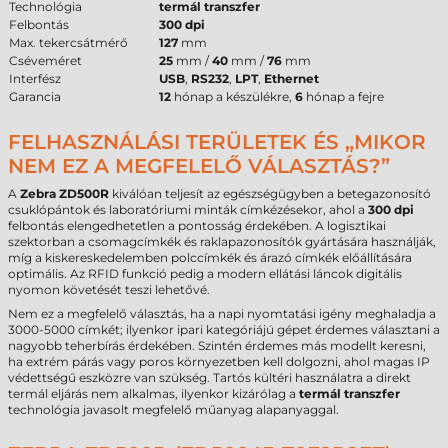
Technológia
termál transzfer
Felbontás
300 dpi
Max. tekercsátmérő
127
mm
Cséveméret
25
mm /
40
mm /
76
mm
Interfész
USB
,
RS232
,
LPT
,
Ethernet
Garancia
12
hónap a készülékre,
6
hónap a fejre
FELHASZNÁLÁSI TERÜLETEK ÉS „MIKOR
NEM EZ A MEGFELELŐ VÁLASZTÁS?”
A
Zebra ZD500R
kiválóan teljesít az egészségügyben a betegazonosító
csuklópántok és laboratóriumi minták címkézésekor, ahol a
300 dpi
felbontás elengedhetetlen a pontosság érdekében. A logisztikai
szektorban a csomagcímkék és raklapazonosítók gyártására használják,
míg a kiskereskedelemben polccímkék és árazó címkék előállítására
optimális. Az RFID funkció pedig a modern ellátási láncok digitális
nyomon követését teszi lehetővé.
Nem ez a megfelelő választás, ha a napi nyomtatási igény meghaladja a
3000-5000 címkét; ilyenkor ipari kategóriájú gépet érdemes választani a
nagyobb teherbírás érdekében. Szintén érdemes más modellt keresni,
ha extrém párás vagy poros környezetben kell dolgozni, ahol magas IP
védettségű eszközre van szükség. Tartós kültéri használatra a direkt
termál eljárás nem alkalmas, ilyenkor kizárólag a
termál transzfer
technológia javasolt megfelelő műanyag alapanyaggal.