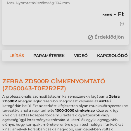
Max. Nyomtatási szélesség: 104 mm
- Ft
nettó
(
-
)
Érdeklődjön
LEÍRÁS
PARAMÉTEREK
VIDEÓ
KAPCSOLÓDÓ 
ZEBRA ZD500R CÍMKENYOMTATÓ
(ZD50043-T0E2R2FZ)
A professzionális azonosítástechnikai rendszerek világában a
Zebra
ZD500R
az egyik legkorszerűbb megoldást képviseli az
asztali
kategórián belül. Ezt az eszközt kifejezetten olyan munkakörnyezetekbe
tervezték, ahol a napi terhelés
1000-3000 címke/nap
közé esik, így
kiváló választás közepes forgalmú raktárak, gyártósorok vagy
egészségügyi intézmények számára. A készülék egyik legnagyobb
előnye, hogy kompakt mérete ellenére olyan technológiai funkciókat
kínál, amelyek korábban csak a nagyobb, ipari gépekben voltak