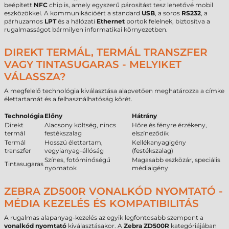
beépített
NFC
chip is, amely egyszerű párosítást tesz lehetővé mobil
eszközökkel. A kommunikációért a standard
USB
, a soros
RS232
, a
párhuzamos
LPT
és a hálózati
Ethernet
portok felelnek, biztosítva a
rugalmasságot bármilyen informatikai környezetben.
DIREKT TERMÁL, TERMÁL TRANSZFER
VAGY TINTASUGARAS - MELYIKET
VÁLASSZA?
A megfelelő technológia kiválasztása alapvetően meghatározza a címke
élettartamát és a felhasználhatóság körét.
Technológia
Előny
Hátrány
Direkt
Alacsony költség, nincs
Hőre és fényre érzékeny,
termál
festékszalag
elszíneződik
Termál
Hosszú élettartam,
Kellékanyagigény
transzfer
vegyianyag-állóság
(festékszalag)
Színes, fotóminőségű
Magasabb eszközár, speciális
Tintasugaras
nyomatok
médiaigény
ZEBRA ZD500R VONALKÓD NYOMTATÓ -
MÉDIA KEZELÉS ÉS KOMPATIBILITÁS
A rugalmas alapanyag-kezelés az egyik legfontosabb szempont a
vonalkód nyomtató
kiválasztásakor. A
Zebra ZD500R
kategóriájában