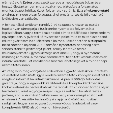
elérhetőek. A
Zebra
piacvezető szerepe a megbízhatóságban és a
hosszú élettartamban mutatkozik meg, biztosítva a folyamatos
munkavégzést kritikus üzleti folyamatok során is. Ez a
címkenyomtató
alkalmas minden olyan feladatra, ahol precíz, tartós és jól olvasható
jelölésekre van szükség.
A felhasználási területek rendkívül változatosak, hiszen az eszköz
hatékonyan támogatja a futárcímke nyomtatás folyamatát a
logisztikában, vagy a termékazonosító címke előállítását a kereskedelmi
egységekben. A gyártási környezetben polccímke és raktári azonosító
etikett gyártására is tökéletesen alkalmas, köszönhetően a strapabíró
belső mechanikájának. A 102 mm/sec nyomtatási sebesség asztali
szinten stabil teljesítményt jelent, amely lehetővé teszi a
munkafolyamatok gyors kiszolgálását anélkül, hogy a nyomtatási
minőség romlana. A mérnöki szemlélettel felépített készülékház és az
intuitív kezelőfelület csökkenti a hibázási lehetőségeket a mindennapi
üzemeltetés során.
Az integráció megkönnyítése érdekében a gyártó széleskörű interfész-
választékot biztosított, így a rendszerüzemeltetők könnyen illeszthetik a
meglévő informatikai infrastruktúrába. A precíz
300 dpi
felbontás
garantálja, hogy a legapróbb karakterek és a komplex kétdimenziós
kódok is élesek és beolvashatóak maradnak. Ez különösen fontos olyan
területeken, mint a gyógyszeripar vagy az elektronikai alkatrészek
jelölése, ahol a kis méretű felületeken nagy mennyiségű adatot kell
elhelyezni. A készülék technológiai alapjai a jövőálló azonosítást
szolgálják, legyen szó egyszerűbb vonalkódos feladatokról vagy
komplexebb RFID alapú nyomon követésről.