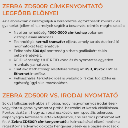
ZEBRA ZD500R CÍMKENYOMTATÓ
LEGFŐBB ELŐNYEI
Az alábbiakban összefoglaljuk a berendezés legfontosabb műszaki és
gyakorlati jellemzőit, amelyek segítik a beszerzési döntés meghozatalát:
Napi terhelhetőség:
1000-3000 címke/nap
volumen
kiszolgálására alkalmas.
Technológia:
termál transzfer
eljárás, amely tartós és ellenálló
nyomatokat tesz lehetővé.
Felbontás:
300 dpi
pontosság a tiszta grafikákért és kis
betűméretekért.
RFID képesség: UHF RFID kódolás és nyomtatás egyetlen
munkafolyamatban.
Csatlakoztathatóság: alapfelszereltség az
USB
,
RS232
,
LPT
és
Ethernet
interfész.
Felhasználási területek: ideális webshop, raktár, logisztika és
egészségügyi alkalmazásokhoz.
ZEBRA ZD500R VS. IRODAI NYOMTATÓ
Sok vállalkozás esik abba a hibába, hogy hagyományos irodai lézer-
vagy tintasugaras nyomtatót próbál használni etikettek előállítására.
Fontos tisztázni, hogy az irodai eszközök nem speciális tekercses
alapanyagok kezelésére lettek kifejlesztve, ami számos problémát vet
fel. A
Zebra ZD500R címkenyomtató
alkalmazásával elkerülhetőek a
ragasztómaradványok okozta hengersérülések és a papírelakadások,