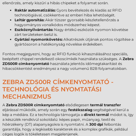
ellenőrzés, amely kiszűri a hibás chipeket a folyamat során.
Raktár automatizálás:
Gyors bevételezés és kiadás az RFID
technológiával, csökkentve az emberi hiba lehetőségét.
Leltár gyorsítás:
Akár tízszer gyorsabb készletellenőrzés a
hagyományos vonalkódos módszerhez képest.
Eszköznyilvántartás:
Nagy értékű eszközök nyomon követése
zárt területeken belül is.
Gyártási nyomonkövetés:
Alkatrészek útjának pontos rögzítése a
gyártósoron a hatékonyság növelése érdekében.
Fontos megjegyezni, hogy az RFID funkció kihasználásához speciális,
beépített chippel rendelkező okoscímkék használata szükséges. A
Zebra
ZD500R címkenyomtató
használata jelentős időmegtakarítást és
hibacsökkentést eredményez a nagy volumenű B2B folyamatokban.
ZEBRA ZD500R CÍMKENYOMTATÓ -
TECHNOLÓGIA ÉS NYOMTATÁSI
MECHANIZMUS
A
Zebra ZD500R címkenyomtató
elsődlegesen
termál transzfer
eljárással működik, amely során egy
festékszalag
segítségével kerül a
kép a médiára. Ez a technológia támogatja a
direkt termál
módot is, így
a készülék rendkívül sokoldalú: képes papír, műanyag, textil és
hőérzékeny (DT) alapanyagokra is nyomtatni. A
300 dpi
felbontás
garantálja, hogy a legkisebb karakterek és a komplex grafikák, például
céges logók is tökéletesen megjelenjenek.