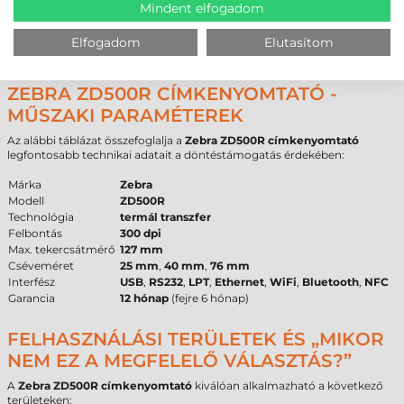
Mindent elfogadom
hatásoktól. A
Zebra ZD500R címkenyomtató
108 mm maximális
médiaszélességet tud fogadni, amelyből a
max. nyomtatási szélesség
104 mm
. A készülék
0,08 mil
és
0,305 mil
közötti vastagságú
Elfogadom
Elutasítom
anyagokat képes feldolgozni.
ZEBRA ZD500R CÍMKENYOMTATÓ -
MŰSZAKI PARAMÉTEREK
Az alábbi táblázat összefoglalja a
Zebra ZD500R címkenyomtató
legfontosabb technikai adatait a döntéstámogatás érdekében:
Márka
Zebra
Modell
ZD500R
Technológia
termál transzfer
Felbontás
300 dpi
Max. tekercsátmérő
127 mm
Cséveméret
25 mm
,
40 mm
,
76 mm
Interfész
USB
,
RS232
,
LPT
,
Ethernet
,
WiFi
,
Bluetooth
,
NFC
Garancia
12 hónap
(fejre 6 hónap)
FELHASZNÁLÁSI TERÜLETEK ÉS „MIKOR
NEM EZ A MEGFELELŐ VÁLASZTÁS?”
A
Zebra ZD500R címkenyomtató
kiválóan alkalmazható a következő
területeken: