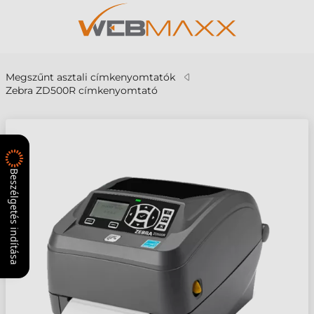
Megszűnt asztali címkenyomtatók
Zebra ZD500R címkenyomtató
Beszélgetés indítása