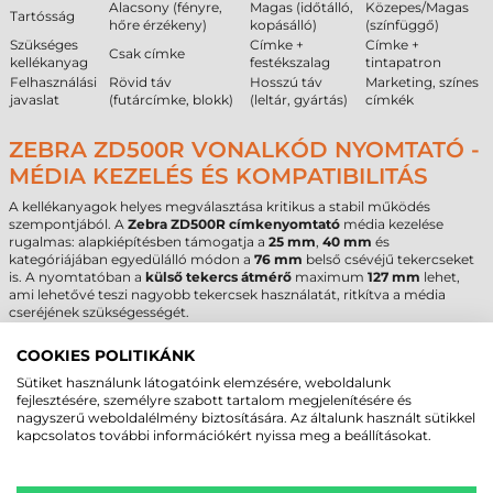
Alacsony (fényre,
Magas (időtálló,
Közepes/Magas
Tartósság
hőre érzékeny)
kopásálló)
(színfüggő)
Szükséges
Címke +
Címke +
Csak címke
kellékanyag
festékszalag
tintapatron
Felhasználási
Rövid táv
Hosszú táv
Marketing, színes
javaslat
(futárcímke, blokk)
(leltár, gyártás)
címkék
ZEBRA ZD500R VONALKÓD NYOMTATÓ -
MÉDIA KEZELÉS ÉS KOMPATIBILITÁS
A kellékanyagok helyes megválasztása kritikus a stabil működés
szempontjából. A
Zebra ZD500R címkenyomtató
média kezelése
rugalmas: alapkiépítésben támogatja a
25 mm
,
40 mm
és
kategóriájában egyedülálló módon a
76 mm
belső csévéjű tekercseket
is. A nyomtatóban a
külső tekercs átmérő
maximum
127 mm
lehet,
ami lehetővé teszi nagyobb tekercsek használatát, ritkítva a média
cseréjének szükségességét.
A pontos pozicionálásért egy állítható érzékelőrendszer felel, amelyben
COOKIES POLITIKÁNK
Reflektív
1 és
Transzmisszív
1 érzékelő is található. Ez lehetővé teszi a
stancolt, a folyamatos, a fekete jeles vagy akár a perforált
tekercses
Sütiket használunk látogatóink elemzésére, weboldalunk
címke
típusok kezelését is. A nyomtató által kezelhető minimális
fejlesztésére, személyre szabott tartalom megjelenítésére és
címkemagasság
6,3 mm
, míg a maximális magasság eléri a
990 mm
-t,
nagyszerű weboldalélmény biztosítására. Az általunk használt sütikkel
lefedve a speciális jelölési igényeket is.
kapcsolatos további információkért nyissa meg a beállításokat.
A
termál transzfer
nyomtatáshoz szükséges
festékszalag
esetében
figyelni kell arra, hogy a szalag mindig legalább 2 mm-rel szélesebb
legyen, mint a címke, mert ez védi a nyomtatófejet az abrazív