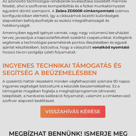
Az azonosító technológiai rendszerek kiválasztása összetett mérnöki
feladat, ahol a szoftveres kompatibilitás és a fizikai munkakörnyezet
egyaránt döntő szempont. A
Zebra ZD500R címkenyomtató
számos
konfigurációban elérhető, így a cikkszámok közötti különbségek
alapvetően befolyásolhatják az eszköz integrálhatóságát és
hatékonyságát.
Amennyiben egyedi igényei vannak, vagy nagy volumenű beruházást
tervez, javasoljuk a kapcsolatfelvételt szakértő csapatunkkal. Kollégáink
segítenek a technológiai paraméterek pontos illesztésében és egyedi
ajánlat készítésében, biztosítva, hogy a választott
vonalkód nyomtató
hosszú távon szolgálja üzleti folyamatait.
INGYENES TECHNIKAI TÁMOGATÁS ÉS
SEGÍTSÉG A BEÜZEMELÉSBEN
A szakértői háttér részeként minden végfelhasználó számára 90 napos
ingyenes segítséget biztosítunk a készülék beüzemeléséhez. Ez a
támogatás magában foglalja a meghajtóprogramok (driverek)
telepítését, a hardveres kalibráció folyamatát, valamint a címketervező
szoftver alapvető beállításait.
VISSZAHÍVÁS KÉRÉSE
MEGBÍZHAT BENNÜNK! ISMERJE MEG