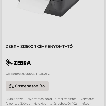
ZEBRA ZD500R CÍMKENYOMTATÓ
Cikkszám:
ZD50043-T1E3R2FZ
Összehasonlító
Kivitel: Asztali • Nyomtatási mód: Termál transzfer • Nyomtatási
felbontás: 300 dpi • Max. Nyomtatási sebesség: 102 mm/sec •