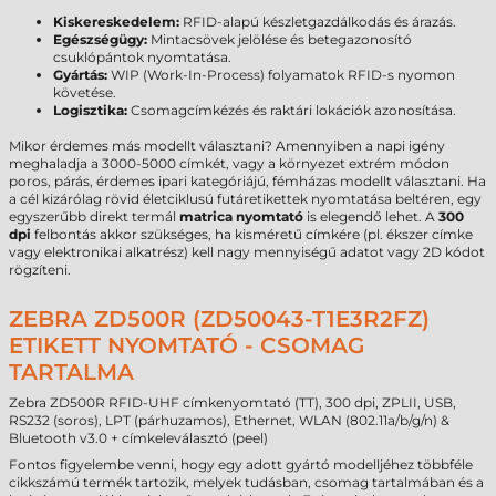
Kiskereskedelem:
RFID-alapú készletgazdálkodás és árazás.
Egészségügy:
Mintacsövek jelölése és betegazonosító
csuklópántok nyomtatása.
Gyártás:
WIP (Work-In-Process) folyamatok RFID-s nyomon
követése.
Logisztika:
Csomagcímkézés és raktári lokációk azonosítása.
Mikor érdemes más modellt választani? Amennyiben a napi igény
meghaladja a 3000-5000 címkét, vagy a környezet extrém módon
poros, párás, érdemes ipari kategóriájú, fémházas modellt választani. Ha
a cél kizárólag rövid életciklusú futáretikettek nyomtatása beltéren, egy
egyszerűbb direkt termál
matrica nyomtató
is elegendő lehet. A
300
dpi
felbontás akkor szükséges, ha kisméretű címkére (pl. ékszer címke
vagy elektronikai alkatrész) kell nagy mennyiségű adatot vagy 2D kódot
rögzíteni.
ZEBRA ZD500R (ZD50043-T1E3R2FZ)
ETIKETT NYOMTATÓ - CSOMAG
TARTALMA
Zebra ZD500R RFID-UHF címkenyomtató (TT), 300 dpi, ZPLII, USB,
RS232 (soros), LPT (párhuzamos), Ethernet, WLAN (802.11a/b/g/n) &
Bluetooth v3.0 + címkeleválasztó (peel)
Fontos figyelembe venni, hogy egy adott gyártó modelljéhez többféle
cikkszámú termék tartozik, melyek tudásban, csomag tartalmában és a