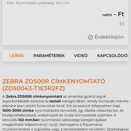
Max. Nyomtatási szélesség: 104 mm
- Ft
nettó
(
-
)
Érdeklődjön
LEÍRÁS
PARAMÉTEREK
VIDEÓ
KAPCSOLÓDÓ 
ZEBRA ZD500R CÍMKENYOMTATÓ
(ZD50043-T1E3R2FZ)
A
Zebra ZD500R címkenyomtató
az amerikai gyártó egyik
legsokoldalúbb eszköze az
asztali
kategóriában, amely kompakt mérete
ellenére ipari szintű funkciókat kínál. Ezt az eszközt kifejezetten napi
1000-3000 címke
nyomtatására tervezték, így ideális választás kis- és
középvállalkozások, webshopok és irodai környezetek számára. A
készülék
102 mm/sec
nyomtatási sebessége kategóriájában
megbízható teljesítményt nyújt, támogatva a folyamatos
munkamenetet a logisztika vagy a kereskedelem területén. Segítségével