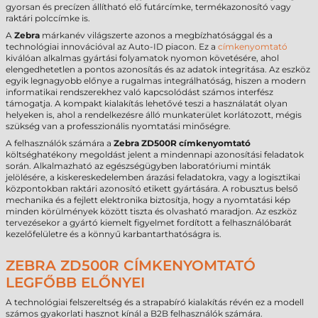
gyorsan és precízen állítható elő futárcímke, termékazonosító vagy
raktári polccímke is.
A
Zebra
márkanév világszerte azonos a megbízhatósággal és a
technológiai innovációval az Auto-ID piacon. Ez a
címkenyomtató
kiválóan alkalmas gyártási folyamatok nyomon követésére, ahol
elengedhetetlen a pontos azonosítás és az adatok integritása. Az eszköz
egyik legnagyobb előnye a rugalmas integrálhatóság, hiszen a modern
informatikai rendszerekhez való kapcsolódást számos interfész
támogatja. A kompakt kialakítás lehetővé teszi a használatát olyan
helyeken is, ahol a rendelkezésre álló munkaterület korlátozott, mégis
szükség van a professzionális nyomtatási minőségre.
A felhasználók számára a
Zebra ZD500R címkenyomtató
költséghatékony megoldást jelent a mindennapi azonosítási feladatok
során. Alkalmazható az egészségügyben laboratóriumi minták
jelölésére, a kiskereskedelemben árazási feladatokra, vagy a logisztikai
központokban raktári azonosító etikett gyártására. A robusztus belső
mechanika és a fejlett elektronika biztosítja, hogy a nyomtatási kép
minden körülmények között tiszta és olvasható maradjon. Az eszköz
tervezésekor a gyártó kiemelt figyelmet fordított a felhasználóbarát
kezelőfelületre és a könnyű karbantarthatóságra is.
ZEBRA ZD500R CÍMKENYOMTATÓ
LEGFŐBB ELŐNYEI
A technológiai felszereltség és a strapabíró kialakítás révén ez a modell
számos gyakorlati hasznot kínál a B2B felhasználók számára.