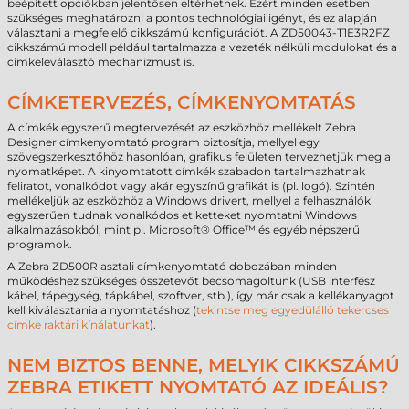
beépített opciókban jelentősen eltérhetnek. Ezért minden esetben
szükséges meghatározni a pontos technológiai igényt, és ez alapján
választani a megfelelő cikkszámú konfigurációt. A ZD50043-T1E3R2FZ
cikkszámú modell például tartalmazza a vezeték nélküli modulokat és a
címkeleválasztó mechanizmust is.
CÍMKETERVEZÉS, CÍMKENYOMTATÁS
A címkék egyszerű megtervezését az eszközhöz mellékelt Zebra
Designer címkenyomtató program biztosítja, mellyel egy
szövegszerkesztőhöz hasonlóan, grafikus felületen tervezhetjük meg a
nyomatképet. A kinyomtatott címkék szabadon tartalmazhatnak
feliratot, vonalkódot vagy akár egyszínű grafikát is (pl. logó). Szintén
mellékeljük az eszközhöz a Windows drivert, mellyel a felhasználók
egyszerűen tudnak vonalkódos etiketteket nyomtatni Windows
alkalmazásokból, mint pl. Microsoft® Office™ és egyéb népszerű
programok.
A Zebra ZD500R asztali címkenyomtató dobozában minden
működéshez szükséges összetevőt becsomagoltunk (USB interfész
kábel, tápegység, tápkábel, szoftver, stb.), így már csak a kellékanyagot
kell kiválasztania a nyomtatáshoz (
tekintse meg egyedülálló tekercses
címke raktári kínálatunkat
).
NEM BIZTOS BENNE, MELYIK CIKKSZÁMÚ
ZEBRA ETIKETT NYOMTATÓ AZ IDEÁLIS?