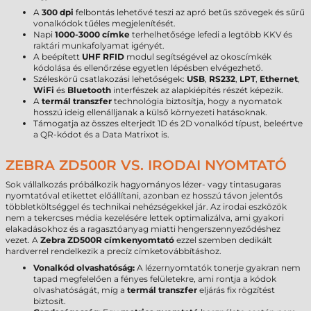
A
300 dpi
felbontás lehetővé teszi az apró betűs szövegek és sűrű
vonalkódok tűéles megjelenítését.
Napi
1000-3000 címke
terhelhetősége lefedi a legtöbb KKV és
raktári munkafolyamat igényét.
A beépített
UHF RFID
modul segítségével az okoscímkék
kódolása és ellenőrzése egyetlen lépésben elvégezhető.
Széleskörű csatlakozási lehetőségek:
USB
,
RS232
,
LPT
,
Ethernet
,
WiFi
és
Bluetooth
interfészek az alapkiépítés részét képezik.
A
termál transzfer
technológia biztosítja, hogy a nyomatok
hosszú ideig ellenálljanak a külső környezeti hatásoknak.
Támogatja az összes elterjedt 1D és 2D vonalkód típust, beleértve
a QR-kódot és a Data Matrixot is.
ZEBRA ZD500R VS. IRODAI NYOMTATÓ
Sok vállalkozás próbálkozik hagyományos lézer- vagy tintasugaras
nyomtatóval etikettet előállítani, azonban ez hosszú távon jelentős
többletköltséggel és technikai nehézségekkel jár. Az irodai eszközök
nem a tekercses média kezelésére lettek optimalizálva, ami gyakori
elakadásokhoz és a ragasztóanyag miatti hengerszennyeződéshez
vezet. A
Zebra ZD500R címkenyomtató
ezzel szemben dedikált
hardverrel rendelkezik a precíz címketovábbításhoz.
Vonalkód olvashatóság:
A lézernyomtatók tonerje gyakran nem
tapad megfelelően a fényes felületekre, ami rontja a kódok
olvashatóságát, míg a
termál transzfer
eljárás fix rögzítést
biztosít.