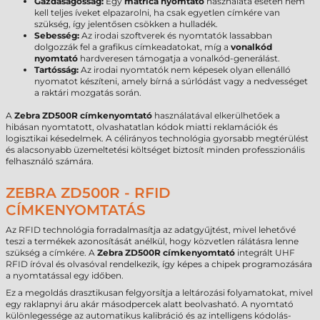
Gazdaságosság:
Egy
matrica nyomtató
használata esetén nem
kell teljes íveket elpazarolni, ha csak egyetlen címkére van
szükség, így jelentősen csökken a hulladék.
Sebesség:
Az irodai szoftverek és nyomtatók lassabban
dolgozzák fel a grafikus címkeadatokat, míg a
vonalkód
nyomtató
hardveresen támogatja a vonalkód-generálást.
Tartósság:
Az irodai nyomtatók nem képesek olyan ellenálló
nyomatot készíteni, amely bírná a súrlódást vagy a nedvességet
a raktári mozgatás során.
A
Zebra ZD500R címkenyomtató
használatával elkerülhetőek a
hibásan nyomtatott, olvashatatlan kódok miatti reklamációk és
logisztikai késedelmek. A célirányos technológia gyorsabb megtérülést
és alacsonyabb üzemeltetési költséget biztosít minden professzionális
felhasználó számára.
ZEBRA ZD500R - RFID
CÍMKENYOMTATÁS
Az RFID technológia forradalmasítja az adatgyűjtést, mivel lehetővé
teszi a termékek azonosítását anélkül, hogy közvetlen rálátásra lenne
szükség a címkére. A
Zebra ZD500R címkenyomtató
integrált UHF
RFID íróval és olvasóval rendelkezik, így képes a chipek programozására
a nyomtatással egy időben.
Ez a megoldás drasztikusan felgyorsítja a leltározási folyamatokat, mivel
egy raklapnyi áru akár másodpercek alatt beolvasható. A nyomtató
különlegessége az automatikus kalibráció és az intelligens kódolás-