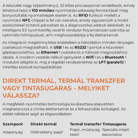
A készülék nagy teljesítményű, 32 bites processzorral rendelkezik, amely
lehetővé teszi a
102 mm/sec
nyomtatási sebesség fenntartását még
bonyolultabb nyomatképek esetén is. Az
RFID
funkció mellett a
nyomtató
NFC
chippel is fel van szerelve, amely egyszerűsíti a mobil
eszközökkel történő párosítást és a diagnosztikai adatok lekérését. Az
intelligens E3 nyomtatófej vezérlő rendszer folyamatosan számítja az
optimális hőimpulzust, ami meghosszabbítja a fej élettartamát.
Az integráció megkönnyítése érdekében a hátoldalon minden lényeges
csatlakozó megtalálható. A
USB
1 és az
RS232
1 portok a közvetlen
gépkapcsolathoz, az
Ethernet
1 csatlakozó a hálózati megosztáshoz
ideális. A modern vezeték nélküli igényeket a
Wifi
1 és a
Bluetooth
1
modulok elégítik ki, míg a régebbi rendszerekhez az
LPT (paralell)
1
interfész biztosít kompatibilitást.
DIREKT TERMÁL, TERMÁL TRANSZFER
VAGY TINTASUGARAS - MELYIKET
VÁLASSZA?
A megfelelő nyomtatási technológia kiválasztása alapvetően
meghatározza a címke élettartamát és a felhasználás költségeit. Az
alábbi táblázat segít az eligazodásban:
Szempont
Direkt termál
Termál transzfer
Tintasugaras
Papír, műanyag,
Speciális inkjet
Alapanyag
Hőérzékeny papír
textil
bevonatos