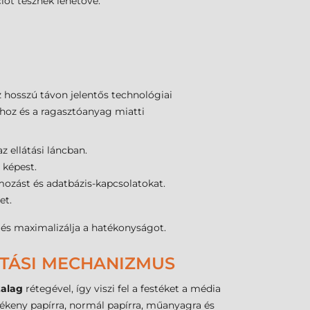
iót tesznek lehetővé.
z hosszú távon jelentős technológiai
khoz és a ragasztóanyag miatti
z ellátási láncban.
képest.
mozást és adatbázis-kapcsolatokat.
et.
 és maximalizálja a hatékonyságot.
ATÁSI MECHANIZMUS
zalag
rétegével, így viszi fel a festéket a média
ékeny papírra, normál papírra, műanyagra és