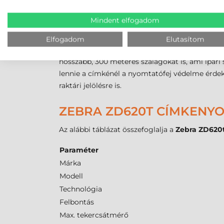
mm és 40 mm átmérőjű magokat is. A kezelh
Mindent elfogadom
nyomtató képes kezelni a 6,35 mm és 991 mm k
állítható
reflektív
és egy
transzmisszív
szenzor
Elfogadom
Elutasítom
Mivel a készülék
termál transzfer
eljárással is
hosszabb, 300 méteres szalagokat is, ami ipari
lennie a címkénél a nyomtatófej védelme érdeké
raktári jelölésre is.
ZEBRA ZD620T CÍMKENY
Az alábbi táblázat összefoglalja a
Zebra ZD620
Paraméter
Márka
Modell
Technológia
Felbontás
Max. tekercsátmérő