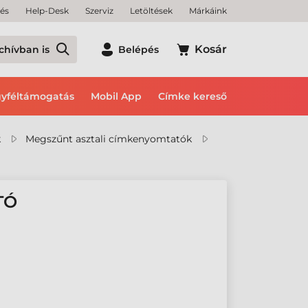
tés
Help-Desk
Szerviz
Letöltések
Márkáink
Kosár
chívban is
Belépés
yféltámogatás
Mobil App
Címke kereső
k
Megszűnt asztali címkenyomtatók
TÓ