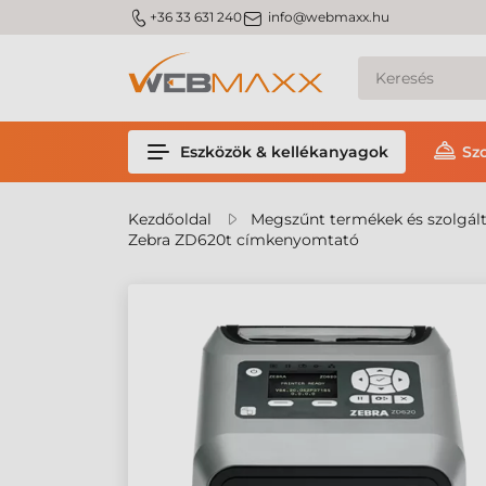
m_phone
m_email
+36 33 631 240
info@webmaxx.hu
Eszközök & kellékanyagok
Sz
Kezdőoldal
Megszűnt termékek és szolgál
Zebra ZD620t címkenyomtató