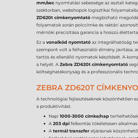
mm/sec
nyomtatási sebessége az asztali kate
szektorban, webshopok logisztikai folyamatai
ZD620t címkenyomtató
megbízható megoldást 
folyamatok során polccímke és raktári azonosít
mérnöki precizitása garancia a hosszú élettart
Ez a
vonalkód nyomtató
az integrálhatóság ter
szempont volt a felhasználói élmény javítása, 
tartós és ellenálló nyomatok készítését. A komp
a helyét. A
Zebra ZD620t címkenyomtató
segí
költséghatékonyság és a professzionális techn
ZEBRA ZD620T CÍMKENY
A technológiai fejlesztéseknek köszönhetően e
a produktivitást.
Napi
1000-3000 címke/nap
terhelhetőség
A
203 dpi
felbontás tökéletesen alkalmas 
A
termál transzfer
eljárásnak köszönhető