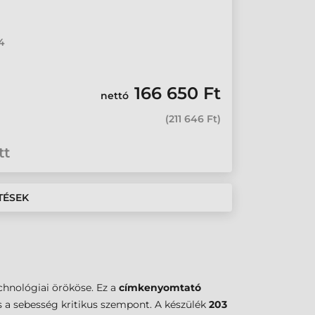
4
166 650 Ft
nettó
(
211 646 Ft
)
tt
TÉSEK
chnológiai örököse. Ez a
címkenyomtató
s a sebesség kritikus szempont. A készülék
203