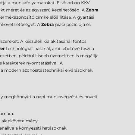
gatja a munkafolyamatokat. Elsősorban KKV
akt méret és az egyszerű kezelhetőség. A
Zebra
ermékazonosító címke előállítása. A gyártási
monkövethetőséget. A
Zebra
piaci pozíciója és
zereket. A készülék kialakításánál fontos
fer
technológiát használ, ami lehetővé teszi a
nyezetben, például kisebb üzemekben is megállja
s karakterek nyomtatásával. A
 a modern azonosítástechnikai elvárásoknak.
ly megkönnyíti a napi munkavégzést és növeli
zámára.
ág alapkövetelmény.
nállva a környezeti hatásoknak.