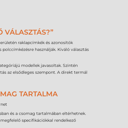
Ő VÁLASZTÁS?”
erületén raklapcímkék és azonosítók
s polccímkézésre használják. Kiváló választás
ategóriájú modellek javasoltak. Szintén
tás az elsődleges szempont. A direkt termál
SOMAG TARTALMA
rnet
ásban és a csomag tartalmában eltérhetnek.
 megfelelő specifikációkkal rendelkező