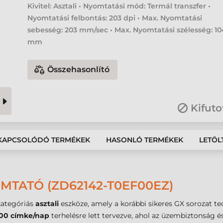
Kivitel: Asztali • Nyomtatási mód: Termál transzfer •
Nyomtatási felbontás: 203 dpi • Max. Nyomtatási
sebesség: 203 mm/sec • Max. Nyomtatási szélesség: 10
mm
Összehasonlító
Kifuto
KAPCSOLÓDÓ TERMÉKEK
HASONLÓ TERMÉKEK
LETÖL
MTATÓ (ZD62142-T0EF00EZ)
kategóriás
asztali
eszköze, amely a korábbi sikeres GX sorozat te
00 címke/nap
terhelésre lett tervezve, ahol az üzembiztonság é