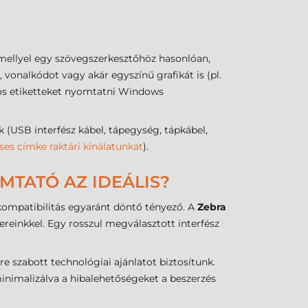
mellyel egy szövegszerkesztőhöz hasonlóan,
vonalkódot vagy akár egyszínű grafikát is (pl.
dos etiketteket nyomtatni Windows
SB interfész kábel, tápegység, tápkábel,
ses címke raktári kínálatunkat
).
MTATÓ AZ IDEÁLIS?
s kompatibilitás egyaránt döntő tényező. A
Zebra
reinkkel. Egy rosszul megválasztott interfész
 szabott technológiai ajánlatot biztosítunk.
minimalizálva a hibalehetőségeket a beszerzés