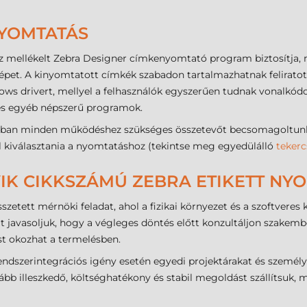
NYOMTATÁS
 mellékelt Zebra Designer címkenyomtató program biztosítja, 
pet. A kinyomtatott címkék szabadon tartalmazhatnak feliratot, 
dows drivert, mellyel a felhasználók egyszerűen tudnak vonalkó
 és egyéb népszerű programok.
ban minden működéshez szükséges összetevőt becsomagoltunk (U
ell kiválasztania a nyomtatáshoz (tekintse meg egyedülálló
tekerc
IK CIKKSZÁMÚ ZEBRA ETIKETT NYO
szetett mérnöki feladat, ahol a fizikai környezet és a szoftvere
t javasoljuk, hogy a végleges döntés előtt konzultáljon szakembe
ést okozhat a termelésben.
dszerintegrációs igény esetén egyedi projektárakat és személyre
ább illeszkedő, költséghatékony és stabil megoldást szállítsuk, 