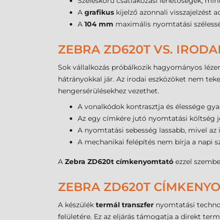
Széleskörű csatlakozási lehetőségek, min
A
grafikus
kijelző azonnali visszajelzést a
A
104 mm
maximális nyomtatási szélessé
ZEBRA ZD620T VS. IROD
Sok vállalkozás próbálkozik hagyományos lézer-
hátrányokkal jár. Az irodai eszközöket nem tek
hengersérülésekhez vezethet.
A vonalkódok kontrasztja és élessége gyak
Az egy címkére jutó nyomtatási költség 
A nyomtatási sebesség lassabb, mivel az 
A mechanikai felépítés nem bírja a napi 
A
Zebra ZD620t címkenyomtató
ezzel szemben
ZEBRA ZD620T CÍMKENYO
A készülék
termál transzfer
nyomtatási technol
felületére. Ez az eljárás támogatja a direkt ter