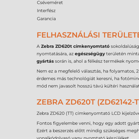
Cséveméret
Interfész
Garancia
FELHASZNÁLÁSI TERÜLET
A
Zebra ZD620t címkenyomtató
sokoldalúság
nyomtatására, az
egészségügy
területén minta
gyártás
során is, ahol a félkész termékek nyom
Nem ez a megfelelő választás, ha folyamatos, 24
érdemes más technológiát keresni, ha fotóminő
mód nem javasolt hosszú távú kültéri használatr
ZEBRA ZD620T (ZD62142-
Zebra ZD620 (TT) címkenyomtató LCD kijelzőve
Fontos figyelembe venni, hogy egy adott gyár
Ezért a beszerzés előtt mindig szükséges megha
vonalkódolvasó vagy nyomtató készüléket.