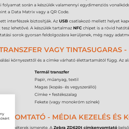
si folyamat során a készülék valamennyi egydimenziós vonalkód
int a Data Matrix vagy a QR Code.
tett interfészek biztosítják. Az
USB
csatlakozó mellett helyet kap
 tesz lehetővé. A készülék tartalmaz
NFC
chipet is a rövid ható
atási sorok gyorsan feldolgozásra kerüljenek, még nagy adatmen
TRANSZFER VAGY TINTASUGARAS -
álási környezettől és a címke várható élettartamától függ. Az al
Termál transzfer
Papír, műanyag, textil
Magas (kopás- és vegyszerálló)
Címke + festékszalag
Fekete (vagy monokróm színek)
ény
 NYOMTATÓ - MÉDIA KEZELÉS ÉS K
iókért
kai paraméterek ismerete. A
Zebra ZD620t címkenyomtató
belső