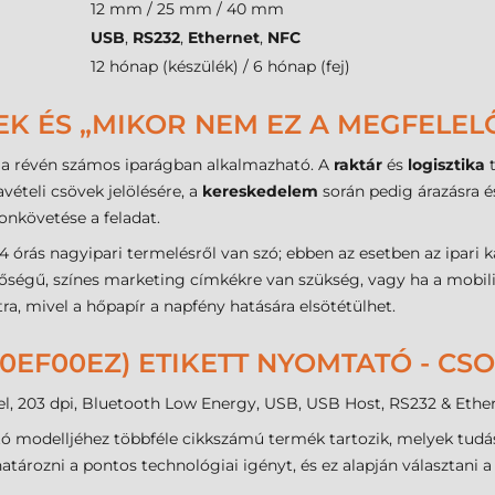
12 mm / 25 mm / 40 mm
USB
,
RS232
,
Ethernet
,
NFC
12 hónap (készülék) / 6 hónap (fej)
EK ÉS „MIKOR NEM EZ A MEGFELEL
a révén számos iparágban alkalmazható. A
raktár
és
logisztika
t
vételi csövek jelölésére, a
kereskedelem
során pedig árazásra é
onkövetése a feladat.
 órás nagyipari termelésről van szó; ebben az esetben az ipari k
ségű, színes marketing címkékre van szükség, vagy ha a mobili
a, mivel a hőpapír a napfény hatására elsötétülhet.
T0EF00EZ) ETIKETT NYOMTATÓ - C
l, 203 dpi, Bluetooth Low Energy, USB, USB Host, RS232 & Ethe
tó modelljéhez többféle cikkszámú termék tartozik, melyek tud
tározni a pontos technológiai igényt, és ez alapján választani a