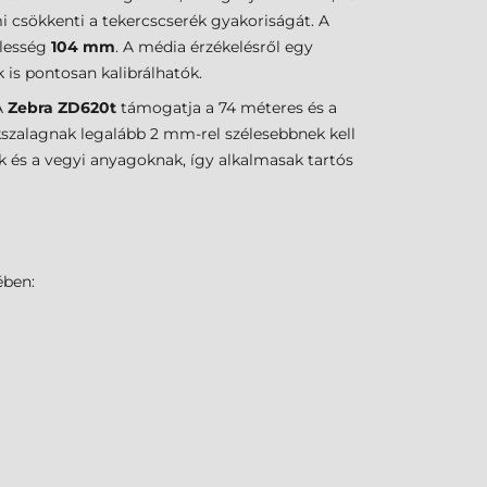
 csökkenti a tekercscserék gyakoriságát. A
élesség
104 mm
. A média érzékelésről egy
 is pontosan kalibrálhatók.
A
Zebra ZD620t
támogatja a 74 méteres és a
ékszalagnak legalább 2 mm-rel szélesebbnek kell
k és a vegyi anyagoknak, így alkalmasak tartós
ében: