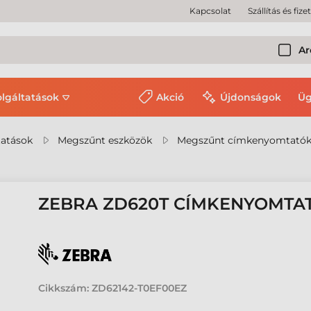
Kapcsolat
Szállítás és fize
Ar
olgáltatások
Akció
Újdonságok
Üg
tatások
Megszűnt eszközök
Megszűnt címkenyomtató
ZEBRA ZD620T CÍMKENYOMTA
Cikkszám:
ZD62142-T0EF00EZ