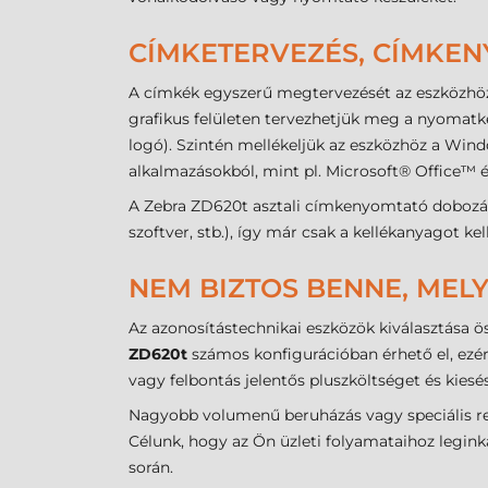
CÍMKETERVEZÉS, CÍMKE
A címkék egyszerű megtervezését az eszközhöz
grafikus felületen tervezhetjük meg a nyomatké
logó). Szintén mellékeljük az eszközhöz a Win
alkalmazásokból, mint pl. Microsoft® Office™
A Zebra ZD620t asztali címkenyomtató dobozá
szoftver, stb.), így már csak a kellékanyagot k
NEM BIZTOS BENNE, MELY
Az azonosítástechnikai eszközök kiválasztása ös
ZD620t
számos konfigurációban érhető el, ezér
vagy felbontás jelentős pluszköltséget és kies
Nagyobb volumenű beruházás vagy speciális ren
Célunk, hogy az Ön üzleti folyamataihoz legink
során.