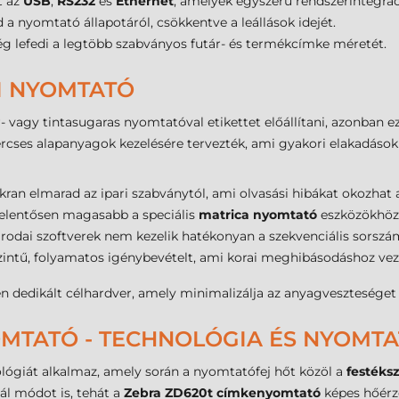
t az
USB
,
RS232
és
Ethernet
, amelyek egyszerű rendszerintegrác
d a nyomtató állapotáról, csökkentve a leállások idejét.
g lefedi a legtöbb szabványos futár- és termékcímke méretét.
AI NYOMTATÓ
 vagy tintasugaras nyomtatóval etikettet előállítani, azonban e
ercses alapanyagok kezelésére tervezték, ami gyakori elakadáso
ran elmarad az ipari szabványtól, ami olvasási hibákat okozhat a
jelentősen magasabb a speciális
matrica nyomtató
eszközökhöz 
irodai szoftverek nem kezelik hatékonyan a szekvenciális sorszá
szintű, folyamatos igénybevételt, ami korai meghibásodáshoz vez
 dedikált célhardver, amely minimalizálja az anyagveszteséget
MTATÓ - TECHNOLÓGIA ÉS NYOMT
ógiát alkalmaz, amely során a nyomtatófej hőt közöl a
festéks
mál módot is, tehát a
Zebra ZD620t címkenyomtató
képes hőérz