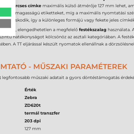
ető
tekercses címke
maximális külső átmérője 127 mm lehet, ami
özötti magasságú etiketteket, míg a maximális nyomtatási sz
 gondoskodik, így a különleges formájú vagy fekete jeles címkék
 működik, elengedhetetlen a megfelelő
festékszalag
használata. 
 szintű hatékonyságot kölcsönöz az asztali kategóriában. A fest
ben. A TT eljárással készült nyomatok ellenállnak a dörzsölésne
OMTATÓ - MŰSZAKI PARAMÉTEREK
t
legfontosabb műszaki adatait a gyors döntéstámogatás érdek
Érték
Zebra
ZD620t
termál transzfer
203 dpi
127 mm