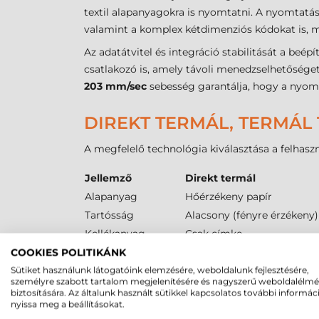
textil alapanyagokra is nyomtatni. A nyomtatá
valamint a komplex kétdimenziós kódokat is, m
Az adatátvitel és integráció stabilitását a beépí
csatlakozó is, amely távoli menedzselhetőséget
203 mm/sec
sebesség garantálja, hogy a nyomt
DIREKT TERMÁL, TERMÁL 
A megfelelő technológia kiválasztása a felhaszn
Jellemző
Direkt termál
Alapanyag
Hőérzékeny papír
Tartósság
Alacsony (fényre érzékeny)
Kellékanyag
Csak címke
Szín
Csak fekete
COOKIES POLITIKÁNK
Sütiket használunk látogatóink elemzésére, weboldalunk fejlesztésére,
személyre szabott tartalom megjelenítésére és nagyszerű weboldalélm
ZEBRA ZD620T VONALKÓD
biztosítására. Az általunk használt sütikkel kapcsolatos további informác
nyissa meg a beállításokat.
A kellékanyagok kiválasztásakor kritikus a fizi