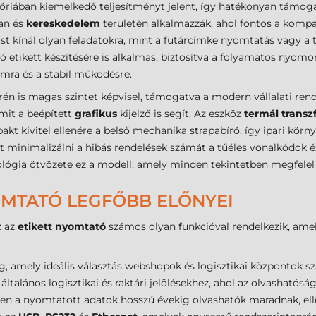
góriában kiemelkedő teljesítményt jelent, így hatékonyan támo
ban és
kereskedelem
területén alkalmazzák, ahol fontos a komp
kínál olyan feladatokra, mint a futárcímke nyomtatás vagy a t
ó etikett készítésére is alkalmas, biztosítva a folyamatos nyo
amra és a stabil működésre.
én is magas szintet képvisel, támogatva a modern vállalati rends
amit a beépített
grafikus
kijelző is segít. Az eszköz
termál transz
akt kivitel ellenére a belső mechanika strapabíró, így ipari kör
t minimalizálni a hibás rendelések számát a tűéles vonalkódok é
ológia ötvözete ez a modell, amely minden tekintetben megfelel
OMTATÓ LEGFŐBB ELŐNYEI
z az
etikett nyomtató
számos olyan funkcióval rendelkezik, ame
, amely ideális választás webshopok és logisztikai központok s
általános logisztikai és raktári jelölésekhez, ahol az olvashatós
en a nyomtatott adatok hosszú évekig olvashatók maradnak, elle