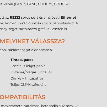
ot kezeli (EAN13, EAN8, CODE39, CODE128),
ott az
RS232
soros port és a hálózati
Ethernet
távú kommunikációhoz és gyors párosításhoz. A
nyiséget tartalmazó grafikák esetén is.
 MELYIKET VÁLASSZA?
ábbi táblázat segít a döntésben:
Tintasugaras
Speciális inkjet papír
Közepes/Magas (UV álló)
Címke + tintapatron
Teljes CMYK színskála
OMPATIBILITÁS
 csévemérete rugalmas, befogadja a 12 mm, 25