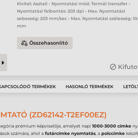
Kivitel: Asztali • Nyomtatási mód: Termál transzfer •
Nyomtatási felbontás: 203 dpi • Max. Nyomtatási
sebesség: 203 mm/sec • Max. Nyomtatási szélesség: 10
mm
Összehasonlító
Kifuto
KAPCSOLÓDÓ TERMÉKEK
HASONLÓ TERMÉKEK
LETÖL
MTATÓ (ZD62142-T2EF00EZ)
egória prémium képviselője, amelyet napi
1000-3000 címke
nyo
zások számára, ahol a
futárcímke nyomtatás
, a
polccímke
készí