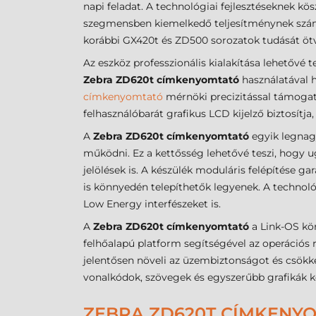
napi feladat. A technológiai fejlesztéseknek k
szegmensben kiemelkedő teljesítménynek szám
korábbi GX420t és ZD500 sorozatok tudását ötv
Az eszköz professzionális kialakítása lehetővé
Zebra ZD620t címkenyomtató
használatával 
címkenyomtató
mérnöki precizitással támogatj
felhasználóbarát grafikus LCD kijelző biztosít
A
Zebra ZD620t címkenyomtató
egyik legnag
működni. Ez a kettősség lehetővé teszi, hogy ug
jelölések is. A készülék moduláris felépítése g
is könnyedén telepíthetők legyenek. A technoló
Low Energy interfészeket is.
A
Zebra ZD620t címkenyomtató
a Link-OS kö
felhőalapú platform segítségével az operációs r
jelentősen növeli az üzembiztonságot és csökke
vonalkódok, szövegek és egyszerűbb grafikák k
ZEBRA ZD620T CÍMKENY