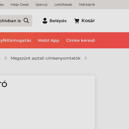
tés
Help-Desk
Szerviz
Letöltések
Márkáink
Kosár
chívban is
Belépés
yféltámogatás
Mobil App
Címke kereső
k
Megszűnt asztali címkenyomtatók
TÓ