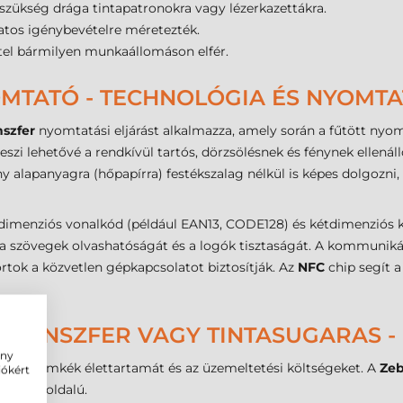
szükség drága tintapatronokra vagy lézerkazettákra.
matos igénybevételre méretezték.
tel bármilyen munkaállomáson elfér.
MTATÓ - TECHNOLÓGIA ÉS NYOMT
nszfer
nyomtatási eljárást alkalmazza, amely során a fűtött nyom
eszi lehetővé a rendkívül tartós, dörzsölésnek és fénynek ellenál
y alapanyagra (hőpapírra) festékszalag nélkül is képes dolgozn
menziós vonalkód (például EAN13, CODE128) és kétdimenziós k
a a szövegek olvashatóságát és a logók tisztaságát. A kommuniká
rtok a közvetlen gépkapcsolatot biztosítják. Az
NFC
chip segít a
TRANSZFER VAGY TINTASUGARAS -
ény
olja a címkék élettartamát és az üzemeltetési költségeket. A
Zeb
iókért
ívül sokoldalú.