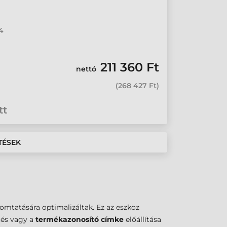
4
211 360 Ft
nettó
(
268 427 Ft
)
tt
TÉSEK
mtatására optimalizáltak. Ez az eszköz
tés vagy a
termékazonosító címke
előállítása