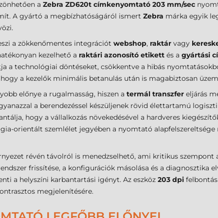
öszönhetően a
Zebra ZD620t címkenyomtató
203 mm/sec
nyomta
ít. A gyártó a megbízhatóságáról ismert
Zebra
márka egyik le
özi.
 teszi a zökkenőmentes integrációt
webshop
,
raktár
vagy
keresk
hatékonyan kezelhető a
raktári azonosító etikett
és a
gyártási 
a a technológiai döntéseket, csökkentve a hibás nyomtatásokból
ja, hogy a kezelők minimális betanulás után is magabiztosan üzem
yobb előnye a rugalmasság, hiszen a
termál transzfer
eljárás m
yanazzal a berendezéssel készüljenek rövid élettartamú logisztik
arantálja, hogy a vállalkozás növekedésével a hardveres kiegészít
gia-orientált szemlélet jegyében a nyomtató alapfelszereltsége
rnyezet révén távolról is menedzselhető, ami kritikus szempon
endszer frissítése, a konfigurációk másolása és a diagnosztika e
nti a helyszíni karbantartási igényt. Az eszköz
203 dpi
felbontás
ontrasztos megjelenítésére.
OMTATÓ LEGFŐBB ELŐNYEI