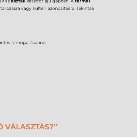
ák az
asztali
kategóriájú gépben. A
termál
tározásra vagy kültéri azonosításra. Tekintse
döntés támogatásához.
Ő VÁLASZTÁS?”