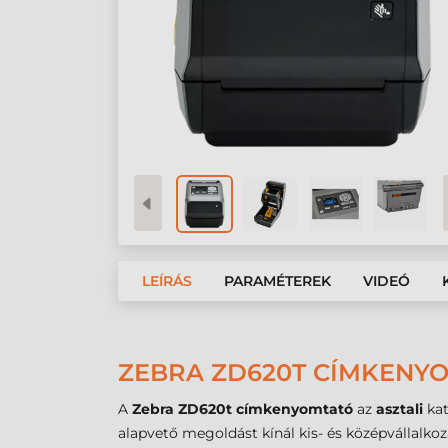
LEÍRÁS
PARAMÉTEREK
VIDEÓ
ZEBRA ZD620T CÍMKENYO
A
Zebra ZD620t címkenyomtató
az
asztali
kat
alapvető megoldást kínál kis- és középvállalko