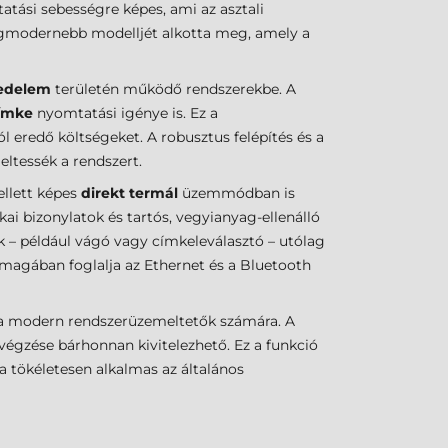
tási sebességre képes, ami az asztali
gmodernebb modelljét alkotta meg, amely a
edelem
területén működő rendszerekbe. A
címke
nyomtatási igénye is. Ez a
 eredő költségeket. A robusztus felépítés és a
eltessék a rendszert.
ellett képes
direkt termál
üzemmódban is
ai bizonylatok és tartós, vegyianyag-ellenálló
ők – például vágó vagy címkeleválasztó – utólag
 magában foglalja az Ethernet és a Bluetooth
t a modern rendszerüzemeltetők számára. A
lvégzése bárhonnan kivitelezhető. Ez a funkció
a tökéletesen alkalmas az általános