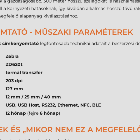
ók a gazdaságosabb, 300 méter hosszú szalagokat is használhass
l a környezeti hatásoknak, így kiválóan alkalmas hosszú távú rak
egfelelő alapanyag kiválasztásához.
OMTATÓ - MŰSZAKI PARAMÉTEREK
t címkenyomtató
legfontosabb technikai adatait a beszerzési 
Zebra
ZD620t
termál transzfer
203 dpi
127 mm
12 mm / 25 mm / 40 mm
USB, USB Host, RS232, Ethernet, NFC, BLE
12 hónap
(fejre
6 hónap
)
EK ÉS „MIKOR NEM EZ A MEGFELEL