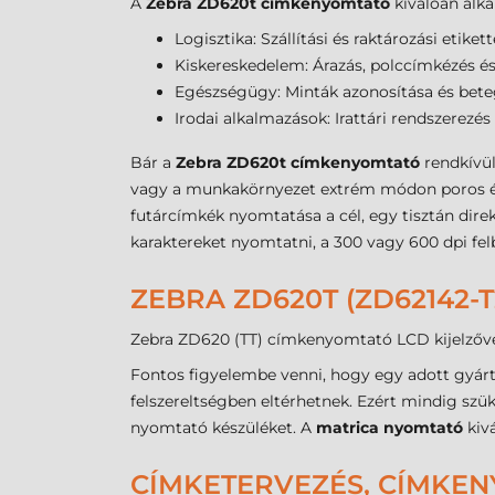
A
Zebra ZD620t címkenyomtató
kiválóan alk
Logisztika: Szállítási és raktározási etike
Kiskereskedelem: Árazás, polccímkézés és 
Egészségügy: Minták azonosítása és bete
Irodai alkalmazások: Irattári rendszerezés
Bár a
Zebra ZD620t címkenyomtató
rendkívül
vagy a munkakörnyezet extrém módon poros és 
futárcímkék nyomtatása a cél, egy tisztán dire
karaktereket nyomtatni, a 300 vagy 600 dpi fel
ZEBRA ZD620T (ZD62142-
Zebra ZD620 (TT) címkenyomtató LCD kijelzőve
Fontos figyelembe venni, hogy egy adott gyárt
felszereltségben eltérhetnek. Ezért mindig sz
nyomtató készüléket. A
matrica nyomtató
kivá
CÍMKETERVEZÉS, CÍMKE