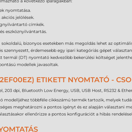
almazható a következő iparágakban:
ttek nyomtatása.
akciós jelölések.
gnyilvántartó címkék.
 és eszköznyilvántartás.
 sokoldalú, bizonyos esetekben más megoldás lehet az optimális
szennyezett, érdemesebb egy ipari kategóriás gépet választani
kt termál (DT) nyomtató kedvezőbb bekerülési költséget jelenthe
bontású modellek javasoltak.
T2EF00EZ) ETIKETT NYOMTATÓ - C
l, 203 dpi, Bluetooth Low Energy, USB, USB Host, RS232 & Ethe
ó modelljéhez többféle cikkszámú termék tartozik, melyek tudá
ükséges meghatározni a pontos igényt és ez alapján választani 
lasztásakor ellenőrizze a pontos konfigurációt a hibás rendelése
NYOMTATÁS