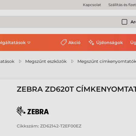
Kapcsolat
Szállítás és fize
Ar
olgáltatások
Akció
Újdonságok
Üg
tatások
Megszűnt eszközök
Megszűnt címkenyomtató
ZEBRA ZD620T CÍMKENYOMTA
Cikkszám:
ZD62142-T2EF00EZ