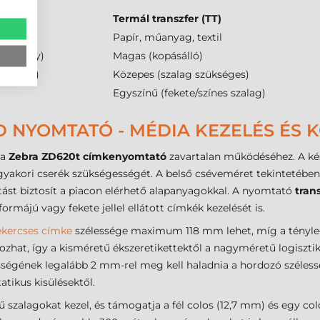
(DT)
Termál transzfer (TT)
ír
Papír, műanyag, textil
érzékeny)
Magas (kopásálló)
 szalag)
Közepes (szalag szükséges)
Egyszínű (fekete/színes szalag)
 NYOMTATÓ - MÉDIA KEZELÉS ÉS K
 a
Zebra ZD620t címkenyomtató
zavartalan működéséhez. A ké
gyakori cserék szükségességét. A belső cséveméret tekintetébe
tást biztosít a piacon elérhető alapanyagokkal. A nyomtató
tran
ormájú vagy fekete jellel ellátott címkék kezelését is.
ekercses címke
szélessége maximum 118 mm lehet, míg a tényl
t, így a kisméretű ékszeretikettektől a nagyméretű logisztika
ségének legalább 2 mm-rel meg kell haladnia a hordozó szélesség
atikus kisülésektől.
sű szalagokat kezel, és támogatja a fél colos (12,7 mm) és egy c