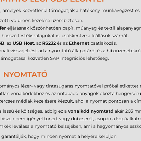
k, amelyek közvetlenül támogatják a hatékony munkavégzést és a
zötti volumen kezelése üzembiztosan.
fer
eljárásnak köszönhetően papír, műanyag és textil alapanyagr
r hosszú festékszalagokat is, csökkentve a leállások számát.
SB
, az
USB Host
, az
RS232
és az
Ethernet
csatlakozás.
nali visszajelzést ad a nyomtató állapotáról és a hibaüzenetekről
 támogatása, közvetlen SAP integrációs lehetőség.
AI NYOMTATÓ
yományos lézer- vagy tintasugaras nyomtatóval próbál etikettet e
atatlan vonalkódokhoz és az öntapadó anyagok okozta hengersérü
kercses médiák kezelésére készült, ahol a nyomat pontosan a cím
 lassú és költséges, addig ez a
vonalkód nyomtató
akár 203 mm
, hiszen nem igényel tonert vagy dobcserét, csupán a kopóalkatré
címkék leválása a nyomtató belsejében, ami a hagyományos esz
k garantálják, hogy minden nyomat a helyére kerüljön.