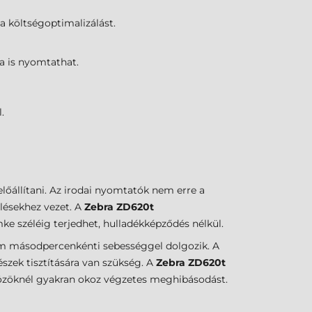
 költségoptimalizálást.
a is nyomtathat.
.
lőállítani. Az irodai nyomtatók nem erre a
lésekhez vezet. A
Zebra ZD620t
ke széléig terjedhet, hulladékképződés nélkül.
 másodpercenkénti sebességgel dolgozik. A
szek tisztítására van szükség. A
Zebra ZD620t
közöknél gyakran okoz végzetes meghibásodást.