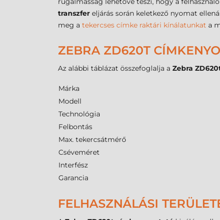
rugalmasság lehetővé teszi, hogy a felhasznál
transzfer
eljárás során keletkező nyomat ellenál
meg a
tekercses címke raktári kínálatunkat
a m
ZEBRA ZD620T CÍMKENY
Az alábbi táblázat összefoglalja a
Zebra ZD620
Márka
Modell
Technológia
Felbontás
Max. tekercsátmérő
Cséveméret
Interfész
Garancia
FELHASZNÁLÁSI TERÜLET