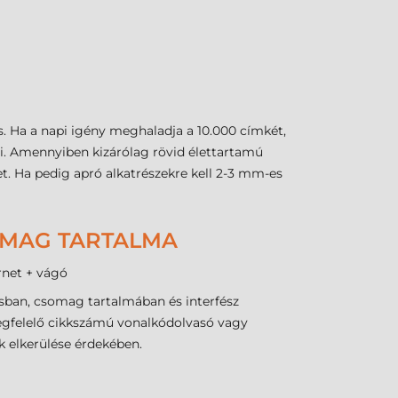
. Ha a napi igény meghaladja a 10.000 címkét,
. Amennyiben kizárólag rövid élettartamú
t. Ha pedig apró alkatrészekre kell 2-3 mm-es
SOMAG TARTALMA
rnet + vágó
sban, csomag tartalmában és interfész
megfelelő cikkszámú vonalkódolvasó vagy
k elkerülése érdekében.