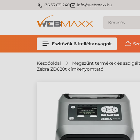
m_phone
m_email
+36 33 631 240
info@webmaxx.hu
Eszközök & kellékanyagok
Sz
Kezdőoldal
Megszűnt termékek és szolgál
Zebra ZD620t címkenyomtató