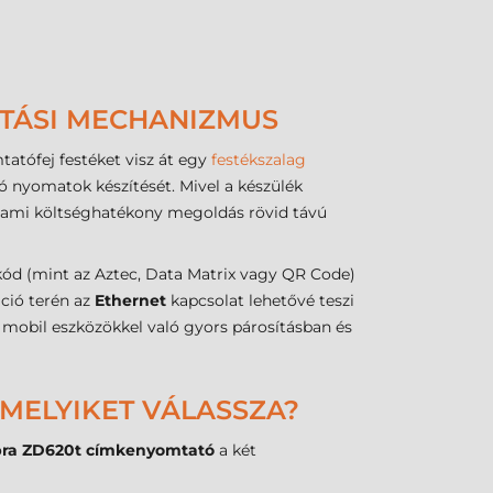
ATÁSI MECHANIZMUS
tatófej festéket visz át egy
festékszalag
ló nyomatok készítését. Mivel a készülék
i, ami költséghatékony megoldás rövid távú
ód (mint az Aztec, Data Matrix vagy QR Code)
ció terén az
Ethernet
kapcsolat lehetővé teszi
 mobil eszközökkel való gyors párosításban és
 MELYIKET VÁLASSZA?
ra ZD620t címkenyomtató
a két