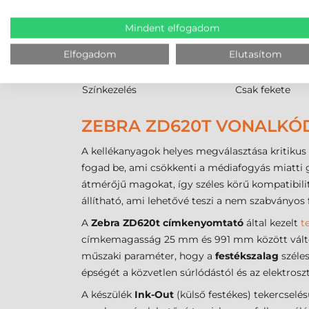
Jellemző
Direkt termál 
Mindent elfogadom
Alapanyag igény
Hőérzékeny pap
Tartósság
Alacsony (fény
Elfogadom
Elutasítom
Kellékanyag költség
Alacsony (nincs
Színkezelés
Csak fekete
ZEBRA ZD620T VONALKÓD
A kellékanyagok helyes megválasztása kritikus
fogad be, ami csökkenti a médiafogyás miatti 
átmérőjű magokat, így széles körű kompatibili
állítható, ami lehetővé teszi a nem szabványos f
A
Zebra ZD620t címkenyomtató
által kezelt
t
címkemagasság 25 mm és 991 mm között változha
műszaki paraméter, hogy a
festékszalag
széles
épségét a közvetlen súrlódástól és az elektroszt
A készülék
Ink-Out
(külső festékes) tekercselé