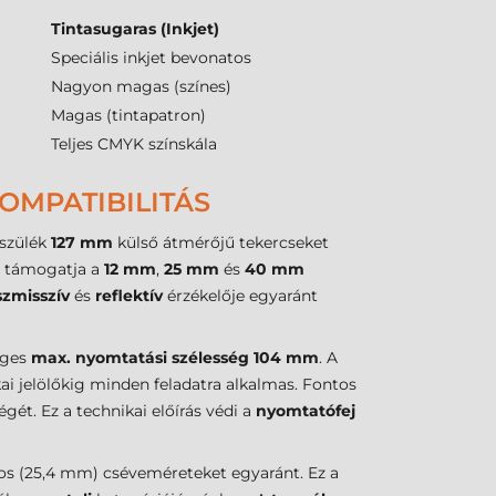
Tintasugaras (Inkjet)
Speciális inkjet bevonatos
Nagyon magas (színes)
Magas (tintapatron)
Teljes CMYK színskála
OMPATIBILITÁS
szülék
127 mm
külső átmérőjű tekercseket
n támogatja a
12 mm
,
25 mm
és
40 mm
szmisszív
és
reflektív
érzékelője egyaránt
eges
max. nyomtatási szélesség
104 mm
. A
i jelölőkig minden feladatra alkalmas. Fontos
ét. Ez a technikai előírás védi a
nyomtatófej
olos (25,4 mm) cséveméreteket egyaránt. Ez a