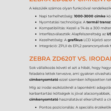
A készülék számos olyan funkcióval rendelkezi
Napi terhelhetőség:
1000-3000 címke
kö
Nyomtatási technológia: A
termál transz
Kompatibilitás: Kezeli a 74 és a 300 méte
Interfészválaszték: Alapfelszereltség az
U
Kezelhetőség: A
grafikus
LCD kijelző azon
Integráció: ZPLII és EPL2 parancsnyelvek
ZEBRA ZD620T VS. IROD
Sok vállalkozás követi el azt a hibát, hogy hag
feladatra lettek tervezve, ami gyakran olvash
címkenyomtató
ezzel szemben kifejezetten te
Míg az irodai eszközöknél a laponkénti adagolás
karbantartási költségek is jóval alacsonyabbak
címkenyomtató
használatával elkerülhető a 
Pontos pozicionálás: A speciális érzékelő