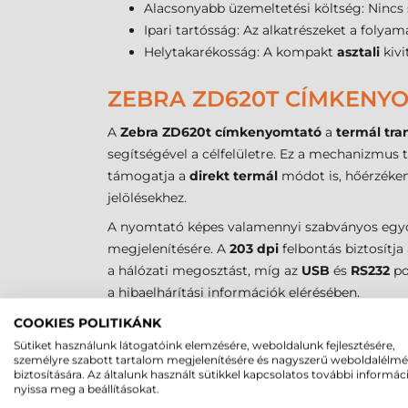
Alacsonyabb üzemeltetési költség: Nincs 
Ipari tartósság: Az alkatrészeket a folya
Helytakarékosság: A kompakt
asztali
kivi
ZEBRA ZD620T CÍMKENYO
A
Zebra ZD620t címkenyomtató
a
termál tra
segítségével a célfelületre. Ez a mechanizmus t
támogatja a
direkt termál
módot is, hőérzéken
jelölésekhez.
A nyomtató képes valamennyi szabványos egydi
megjelenítésére. A
203 dpi
felbontás biztosítj
a hálózati megosztást, míg az
USB
és
RS232
po
a hibaelhárítási információk elérésében.
COOKIES POLITIKÁNK
DIREKT TERMÁL, TERMÁL 
Sütiket használunk látogatóink elemzésére, weboldalunk fejlesztésére,
személyre szabott tartalom megjelenítésére és nagyszerű weboldalélm
A technológia kiválasztása alapvetően befolyás
biztosítására. Az általunk használt sütikkel kapcsolatos további informác
nyissa meg a beállításokat.
legelterjedtebb ipari eljárást egyesíti, így rendk