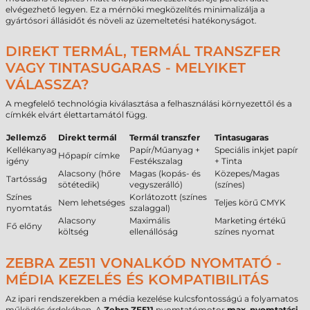
elvégezhető legyen. Ez a mérnöki megközelítés minimalizálja a
gyártósori állásidőt és növeli az üzemeltetési hatékonyságot.
DIREKT TERMÁL, TERMÁL TRANSZFER
VAGY TINTASUGARAS - MELYIKET
VÁLASSZA?
A megfelelő technológia kiválasztása a felhasználási környezettől és a
címkék elvárt élettartamától függ.
Jellemző
Direkt termál
Termál transzfer
Tintasugaras
Kellékanyag
Papír/Műanyag +
Speciális inkjet papír
Hőpapír címke
igény
Festékszalag
+ Tinta
Alacsony (hőre
Magas (kopás- és
Közepes/Magas
Tartósság
sötétedik)
vegyszerálló)
(színes)
Színes
Korlátozott (színes
Nem lehetséges
Teljes körű CMYK
nyomtatás
szalaggal)
Alacsony
Maximális
Marketing értékű
Fő előny
költség
ellenállóság
színes nyomat
ZEBRA ZE511 VONALKÓD NYOMTATÓ -
MÉDIA KEZELÉS ÉS KOMPATIBILITÁS
Az ipari rendszerekben a média kezelése kulcsfontosságú a folyamatos
működés érdekében. A
Zebra ZE511
nyomtatómotor
max. nyomtatási