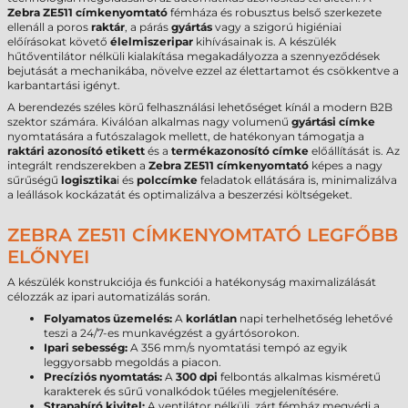
Zebra ZE511 címkenyomtató
fémháza és robusztus belső szerkezete
ellenáll a poros
raktár
, a párás
gyártás
vagy a szigorú higiéniai
előírásokat követő
élelmiszeripar
kihívásainak is. A készülék
hűtőventilátor nélküli kialakítása megakadályozza a szennyeződések
bejutását a mechanikába, növelve ezzel az élettartamot és csökkentve a
karbantartási igényt.
A berendezés széles körű felhasználási lehetőséget kínál a modern B2B
szektor számára. Kiválóan alkalmas nagy volumenű
gyártási címke
nyomtatására a futószalagok mellett, de hatékonyan támogatja a
raktári azonosító etikett
és a
termékazonosító címke
előállítását is. Az
integrált rendszerekben a
Zebra ZE511 címkenyomtató
képes a nagy
sűrűségű
logisztika
i és
polccímke
feladatok ellátására is, minimalizálva
a leállások kockázatát és optimalizálva a beszerzési költségeket.
ZEBRA ZE511 CÍMKENYOMTATÓ LEGFŐBB
ELŐNYEI
A készülék konstrukciója és funkciói a hatékonyság maximalizálását
célozzák az ipari automatizálás során.
Folyamatos üzemelés:
A
korlátlan
napi terhelhetőség lehetővé
teszi a 24/7-es munkavégzést a gyártósorokon.
Ipari sebesség:
A 356 mm/s nyomtatási tempó az egyik
leggyorsabb megoldás a piacon.
Precíziós nyomtatás:
A
300 dpi
felbontás alkalmas kisméretű
karakterek és sűrű vonalkódok tűéles megjelenítésére.
Strapabíró kivitel:
A ventilátor nélküli, zárt fémház megvédi a