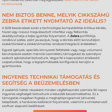
kínálatunkat
).
NEM BIZTOS BENNE, MELYIK CIKKSZÁMÚ
ZEBRA ETIKETT NYOMTATÓ AZ IDEÁLIS?
A B2B beszerzések során a technológiai kompatibilitás kritikus kérdés,
hiszen egy rosszul megválasztott interfész vagy felbontás
akadályozhatja a teljes gyártási folyamatot. A
Zebra
portfóliója
rendkívül széles, ezért javasoljuk, hogy a döntés előtt konzultáljon
szakértőinkkel a zökkenőmentes rendszerintegráció érdekében.
Egyedi igények, speciális környezeti feltételek vagy nagy volumenű
beruházások esetén mérnöki szemléletű támogatást és személyre
szabott ajánlatokat biztosítunk. Vegye fel a kapcsolatot értékesítő
csapatunkkal, hogy a legoptimálisabb konfiguráció kerüljön a
gyártósorára.
INGYENES TECHNIKAI TÁMOGATÁS ÉS
SEGÍTSÉG A BEÜZEMELÉSBEN
A szakértői háttér részeként minden végfelhasználó számára 90 napos
ingyenes segítséget biztosítunk a készülék beüzemeléséhez. Ez a
támogatás magában foglalja a meghajtóprogramok (driverek)
telepítését, a hardveres kalibráció folyamatát, valamint a címketervező
szoftver alapvető beállításait.