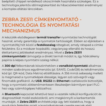
beépített chippel rendelkező okoscímkék használata szükséges. Ez a
technológia jelentős időmegtakarítást és hibacsökkentést eredményez
a komplex ellátási láncokban.
ZEBRA ZE511 CÍMKENYOMTATÓ -
TECHNOLÓGIA ÉS NYOMTATÁSI
MECHANIZMUS
A készülék elsődlegesen
termál transzfer
nyomtatási technológiát
használ, amely garantálja a nyomatok tartósságát. Ebben az eljárásban a
nyomtatófej hőt közöl a
festékszalag
rétegével, amely rátapad a címke
felületére. Ez a módszer kopásálló, vegyianyag-ellenálló és hosszú
élettartamú jelöléseket eredményez. Mivel a
Zebra ZE511
címkenyomtató
támogatja a direkt termál módot is, így hőérzékeny
papírra is képes nyomtatni szalag nélkül.
A
300 dpi
felbontásnak köszönhetően a
vonalkód nyomtató
alkalmas
minden szabványos egydimenziós (pl. EAN13, Code128) és kétdimenziós
kód (pl. QR-kód, Data Matrix) előállítására. A 356 mm/s sebesség mellett
is megmarad a nyomatképek élessége, legyen szó szövegről vagy
finomabb grafikáról. Az
USB
,
RS232
és
Ethernet
csatlakozók biztosítják,
hogy a nyomtató zökkenőmentesen illeszkedjen bármilyen ipari PLC-
hez vagy számítógépes hálózathoz.
A
Bluetooth
kapcsolat lehetővé teszi a vezeték nélküli konfigurációt és
diagnosztikát mobil eszközökről, ami megkönnyíti a karbantartók
munkáját. A
Zebra ZE511
architektúrája úgy lett kialakítva, hogy a
moduláris felépítés miatt a kopóalkatrészek cseréje percek alatt