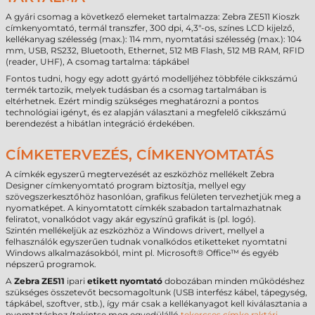
A gyári csomag a következő elemeket tartalmazza: Zebra ZE511 Kioszk
címkenyomtató, termál transzfer, 300 dpi, 4,3"-os, színes LCD kijelző,
kellékanyag szélesség (max.): 114 mm, nyomtatási szélesség (max.): 104
mm, USB, RS232, Bluetooth, Ethernet, 512 MB Flash, 512 MB RAM, RFID
(reader, UHF), A csomag tartalma: tápkábel
Fontos tudni, hogy egy adott gyártó modelljéhez többféle cikkszámú
termék tartozik, melyek tudásban és a csomag tartalmában is
eltérhetnek. Ezért mindig szükséges meghatározni a pontos
technológiai igényt, és ez alapján választani a megfelelő cikkszámú
berendezést a hibátlan integráció érdekében.
CÍMKETERVEZÉS, CÍMKENYOMTATÁS
A címkék egyszerű megtervezését az eszközhöz mellékelt Zebra
Designer címkenyomtató program biztosítja, mellyel egy
szövegszerkesztőhöz hasonlóan, grafikus felületen tervezhetjük meg a
nyomatképet. A kinyomtatott címkék szabadon tartalmazhatnak
feliratot, vonalkódot vagy akár egyszínű grafikát is (pl. logó).
Szintén mellékeljük az eszközhöz a Windows drivert, mellyel a
felhasználók egyszerűen tudnak vonalkódos etiketteket nyomtatni
Windows alkalmazásokból, mint pl. Microsoft® Office™ és egyéb
népszerű programok.
A
Zebra ZE511
ipari
etikett nyomtató
dobozában minden működéshez
szükséges összetevőt becsomagoltunk (USB interfész kábel, tápegység,
tápkábel, szoftver, stb.), így már csak a kellékanyagot kell kiválasztania a
nyomtatáshoz (tekintse meg egyedülálló
tekercses címke raktári