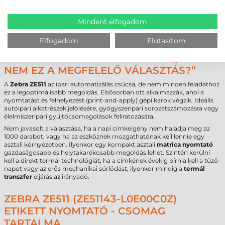
Max. nyomtatási szélesség
104 mm
Interfész
USB
,
RS232
,
Ethernet
,
Bluetooth
Mindent elfogadom
Garancia (készülék)
24 hónap
Garancia (nyomtatófej)
6 hónap
Elfogadom
Elutasítom
FELHASZNÁLÁSI TERÜLETEK ÉS „MIKOR
NEM EZ A MEGFELELŐ VÁLASZTÁS?”
A
Zebra ZE511
az ipari automatizálás csúcsa, de nem minden feladathoz
ez a legoptimálisabb megoldás. Elsősorban ott alkalmazzák, ahol a
nyomtatást és felhelyezést (print-and-apply) gépi karok végzik. Ideális
autóipari alkatrészek jelölésére, gyógyszeripari sorozatszámozásra vagy
élelmiszeripari gyűjtőcsomagolások feliratozására.
Nem javasolt a választása, ha a napi címkeigény nem haladja meg az
1000 darabot, vagy ha az eszköznek mozgathatónak kell lennie egy
asztali környezetben. Ilyenkor egy kompakt asztali
matrica nyomtató
gazdaságosabb és helytakarékosabb megoldás lehet. Szintén kerülni
kell a direkt termál technológiát, ha a címkének évekig bírnia kell a tűző
napot vagy az erős mechanikai súrlódást; ilyenkor mindig a
termál
transzfer
eljárás az irányadó.
ZEBRA ZE511 (ZE51143-L0E00C0Z)
ETIKETT NYOMTATÓ - CSOMAG
TARTALMA