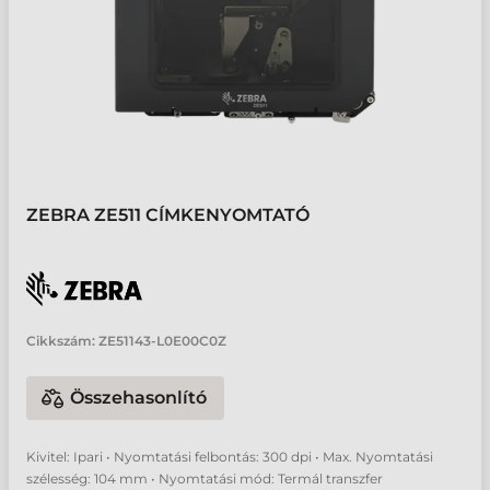
ZEBRA ZE511 CÍMKENYOMTATÓ
Cikkszám:
ZE51143-L0E00C0Z
Összehasonlító
Kivitel: Ipari • Nyomtatási felbontás: 300 dpi • Max. Nyomtatási
szélesség: 104 mm • Nyomtatási mód: Termál transzfer