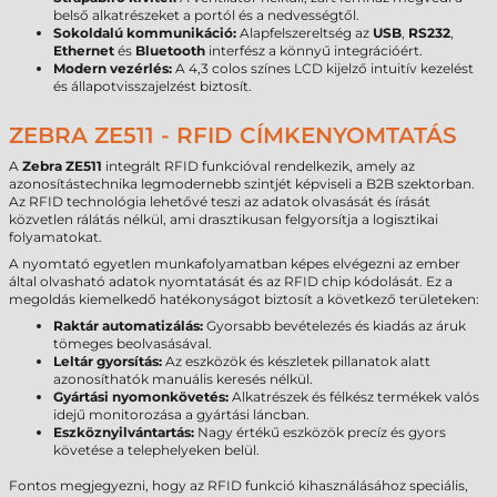
belső alkatrészeket a portól és a nedvességtől.
Sokoldalú kommunikáció:
Alapfelszereltség az
USB
,
RS232
,
Ethernet
és
Bluetooth
interfész a könnyű integrációért.
Modern vezérlés:
A 4,3 colos színes LCD kijelző intuitív kezelést
és állapotvisszajelzést biztosít.
ZEBRA ZE511 - RFID CÍMKENYOMTATÁS
A
Zebra ZE511
integrált RFID funkcióval rendelkezik, amely az
azonosítástechnika legmodernebb szintjét képviseli a B2B szektorban.
Az RFID technológia lehetővé teszi az adatok olvasását és írását
közvetlen rálátás nélkül, ami drasztikusan felgyorsítja a logisztikai
folyamatokat.
A nyomtató egyetlen munkafolyamatban képes elvégezni az ember
által olvasható adatok nyomtatását és az RFID chip kódolását. Ez a
megoldás kiemelkedő hatékonyságot biztosít a következő területeken:
Raktár automatizálás:
Gyorsabb bevételezés és kiadás az áruk
tömeges beolvasásával.
Leltár gyorsítás:
Az eszközök és készletek pillanatok alatt
azonosíthatók manuális keresés nélkül.
Gyártási nyomonkövetés:
Alkatrészek és félkész termékek valós
idejű monitorozása a gyártási láncban.
Eszköznyilvántartás:
Nagy értékű eszközök precíz és gyors
követése a telephelyeken belül.
Fontos megjegyezni, hogy az RFID funkció kihasználásához speciális,