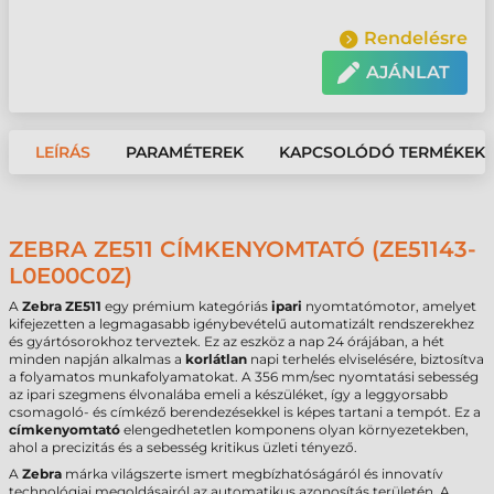
Rendelésre
AJÁNLAT
LEÍRÁS
PARAMÉTEREK
KAPCSOLÓDÓ TERMÉKEK
ZEBRA ZE511 CÍMKENYOMTATÓ (ZE51143-
L0E00C0Z)
A
Zebra ZE511
egy prémium kategóriás
ipari
nyomtatómotor, amelyet
kifejezetten a legmagasabb igénybevételű automatizált rendszerekhez
és gyártósorokhoz terveztek. Ez az eszköz a nap 24 órájában, a hét
minden napján alkalmas a
korlátlan
napi terhelés elviselésére, biztosítva
a folyamatos munkafolyamatokat. A 356 mm/sec nyomtatási sebesség
az ipari szegmens élvonalába emeli a készüléket, így a leggyorsabb
csomagoló- és címkéző berendezésekkel is képes tartani a tempót. Ez a
címkenyomtató
elengedhetetlen komponens olyan környezetekben,
ahol a precizitás és a sebesség kritikus üzleti tényező.
A
Zebra
márka világszerte ismert megbízhatóságáról és innovatív
technológiai megoldásairól az automatikus azonosítás területén. A