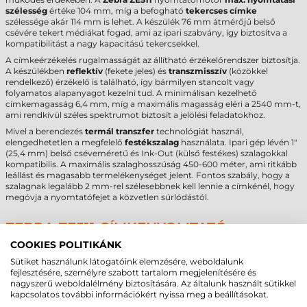
szélesség
értéke 104 mm, míg a befogható
tekercses címke
szélessége akár 114 mm is lehet. A készülék 76 mm átmérőjű belső
csévére tekert médiákat fogad, ami az ipari szabvány, így biztosítva a
kompatibilitást a nagy kapacitású tekercsekkel.
A címkeérzékelés rugalmasságát az állítható érzékelőrendszer biztosítja.
A készülékben
reflektív
(fekete jeles) és
transzmisszív
(közökkel
rendelkező) érzékelő is található, így bármilyen stancolt vagy
folyamatos alapanyagot kezelni tud. A minimálisan kezelhető
címkemagasság 6,4 mm, míg a maximális magasság eléri a 2540 mm-t,
ami rendkívül széles spektrumot biztosít a jelölési feladatokhoz.
Mivel a berendezés
termál transzfer
technológiát használ,
elengedhetetlen a megfelelő
festékszalag
használata. Ipari gép lévén 1"
(25,4 mm) belső cséveméretű és Ink-Out (külső festékes) szalagokkal
kompatibilis. A maximális szalaghosszúság 450-600 méter, ami ritkább
leállást és magasabb termelékenységet jelent. Fontos szabály, hogy a
szalagnak legalább 2 mm-rel szélesebbnek kell lennie a címkénél, hogy
megóvja a nyomtatófejet a közvetlen súrlódástól.
ZEBRA ZE511 CÍMKENYOMTATÓ -
MŰSZAKI PARAMÉTEREK
COOKIES POLITIKÁNK
Sütiket használunk látogatóink elemzésére, weboldalunk
Márka
Zebra
fejlesztésére, személyre szabott tartalom megjelenítésére és
Modell
ZE511
nagyszerű weboldalélmény biztosítására. Az általunk használt sütikkel
Technológia
termál transzfer
kapcsolatos további információkért nyissa meg a beállításokat.
Felbontás
300 dpi