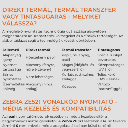
DIREKT TERMÁL, TERMÁL TRANSZFER
VAGY TINTASUGARAS - MELYIKET
VÁLASSZA?
A megfelelő nyomtatási technológia kiválasztása alapvetően
meghatározza az üzemeltetési költségeket és a címkék tartósságát. Az
alábbi táblázat segít a technológiák közötti döntésben:
Jellemző
Direkt termál
Termál transzfer
Tintasugaras
Alapanyag
Papír, műanyag,
Speciális inkjet
Hőérzékeny papír
igény
textil
bevonatos
Nyomat
Alacsony (fényre,
Magas (időjárás- és
Közepes/Magas
tartóssága
hőre érzékeny)
vegyszerálló)
(UV álló)
Színes
Korlátozott (színes
Teljes körű
Nem lehetséges
nyomtatás
szalaggal)
CMYK színek
Üzemeltetési
Alacsony (nincs
Változó
Közepes
költség
szalag)
(patronfüggő)
ZEBRA ZE521 VONALKÓD NYOMTATÓ -
MÉDIA KEZELÉS ÉS KOMPATIBILITÁS
Az
ipari
nyomtatómotorok esetében a média kezelése eltér a
hagyományos asztali gépekétől. A
Zebra ZE521
esetében a külső tekercs
átmérő
0
mm, mivel a média adagolása általában külső tartóról