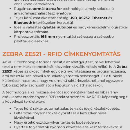
vonalkódok érdekében.
Rugalmas
termál transzfer
technológia, amely sokoldalú
anyagfelhasználást tesz lehetővé.
Teljes körű csatlakoztathatóság
USB
,
RS232
,
Ethernet
és
Bluetooth
interfészeken keresztül.
Ideális választás
gyártás
,
autóipar
és nagykereskedelmi logisztikai
központok számára.
Professzionális
168 mm
nyomtatási szélesség a szélesebb
paletta-jelölésekhez.
ZEBRA ZE521 - RFID CÍMKENYOMTATÁS
Az RFID technológia forradalmasítja az adatgyűjtést, mivel lehetővé
teszi a termékek azonosítását közvetlen vizuális rálátás nélkül is. A
Zebra
ZE521
képes az okoscímkék egyidejű nyomtatására és programozására,
ami drasztikusan növeli a munkafolyamatok sebességét. Ez a funkció
különösen hasznos a nagy volumenű raktárkezelésnél, ahol egyszerre
több száz tétel azonosítható a kapukon való áthaladáskor.
A technológia alkalmazása jelentős időmegtakarítást és hibaarány-
csökkenést eredményez a B2B szektor számára. Az RFID-képesség segít
a következő területeken:
Teljes körű raktár automatizálás és valós idejű készletkövetés.
Leltározási folyamatok felgyorsítása a kézi szkennelés
kiváltásával.
Nagy értékű eszköznyilvántartás és lopásvédelem.
Gyártási folyamatok nyomon követése a félkész termékektől a