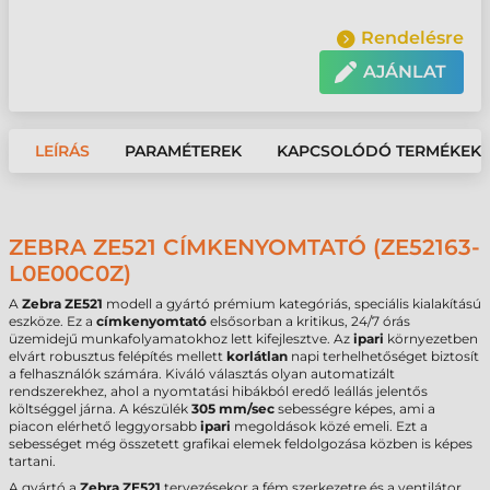
Rendelésre
AJÁNLAT
LEÍRÁS
PARAMÉTEREK
KAPCSOLÓDÓ TERMÉKEK
ZEBRA ZE521 CÍMKENYOMTATÓ (ZE52163-
L0E00C0Z)
A
Zebra ZE521
modell a gyártó prémium kategóriás, speciális kialakítású
eszköze. Ez a
címkenyomtató
elsősorban a kritikus, 24/7 órás
üzemidejű munkafolyamatokhoz lett kifejlesztve. Az
ipari
környezetben
elvárt robusztus felépítés mellett
korlátlan
napi terhelhetőséget biztosít
a felhasználók számára. Kiváló választás olyan automatizált
rendszerekhez, ahol a nyomtatási hibákból eredő leállás jelentős
költséggel járna. A készülék
305 mm/sec
sebességre képes, ami a
piacon elérhető leggyorsabb
ipari
megoldások közé emeli. Ezt a
sebességet még összetett grafikai elemek feldolgozása közben is képes
tartani.
A gyártó a
Zebra ZE521
tervezésekor a fém szerkezetre és a ventilátor