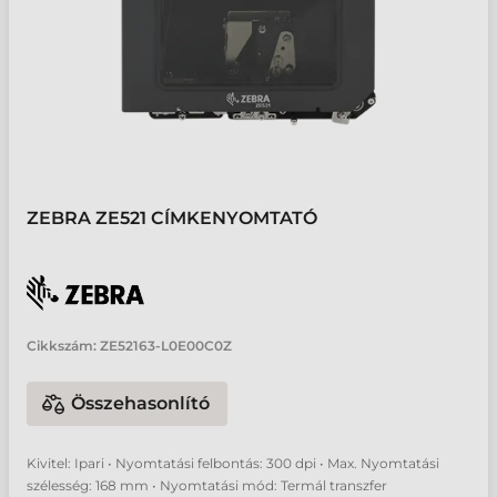
ZEBRA ZE521 CÍMKENYOMTATÓ
Cikkszám:
ZE52163-L0E00C0Z
Összehasonlító
Kivitel: Ipari • Nyomtatási felbontás: 300 dpi • Max. Nyomtatási
szélesség: 168 mm • Nyomtatási mód: Termál transzfer