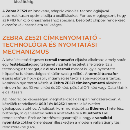
kiszállításig.
A
Zebra ZE521
az innovatív, adaptív kódolási technológiájával
automatikusan optimalizálja a beállításokat. Fontos megjegyezni, hogy
az RFID funkció kihasználásához speciális, beépített chippel rendelkező
okoscímkék használata szükséges.
ZEBRA ZE521 CÍMKENYOMTATÓ -
TECHNOLÓGIA ÉS NYOMTATÁSI
MECHANIZMUS
A készülék elsődlegesen
termál transzfer
eljárást alkalmaz, amely során
egy
festékszalag
segítségével viszi fel a festéket a felületre. Ez a
technológia támogatja a
direkt termál
módot is, így a nyomtató
hőpapírra is képes dolgozni külön szalag nélkül. A
termál transzfer
eljárás előnye, hogy papír, műanyag és textil alapanyagokra is tartós,
kopásálló nyomatot készít. A
Zebra ZE521 címkenyomtató
alkalmas
minden fontos 1D vonalkód és 2D kód, például QR-kód vagy Data Matrix
előállítására.
Az integrációs képességek meghatározóak az ipari rendszerekben. A
készülék rendelkezik
USB
1 és
RS232
1 porttal a közvetlen
gépkapcsolatokhoz. A hálózati kommunikációt az
Ethernet
1 interfész
biztosítja, míg a vezeték nélküli adatátvitelre a
Bluetooth
1 áll
rendelkezésre. Ezek az interfészek garantálják, hogy a
vonalkód
nyomtató
zökkenőmentesen illeszkedjen a modern vállalatirányítási
rendszerekbe (ERP).