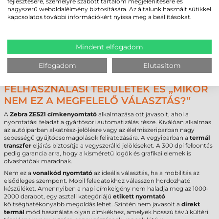
fejlesztésére, személyre szabott tartalom megjelenítésére és
Márka
Zebra
nagyszerű weboldalélmény biztosítására. Az általunk használt sütikkel
Modell
ZE521
kapcsolatos további információkért nyissa meg a beállításokat.
Technológia
termál transzfer
Felbontás
300 dpi
Max. nyomtatási szélesség
168
mm
Mindent elfogadom
Interfész
USB
,
RS232
,
Ethernet
,
Bluetooth
Garancia (készülék)
24
hónap
Elfogadom
Elutasítom
Garancia (fej)
6
hónap
FELHASZNÁLÁSI TERÜLETEK ÉS „MIKOR
NEM EZ A MEGFELELŐ VÁLASZTÁS?”
A
Zebra ZE521 címkenyomtató
alkalmazása ott javasolt, ahol a
nyomtatási feladat a gyártósori automatizálás része. Kiválóan alkalmas
az autóiparban alkatrész-jelölésre vagy az élelmiszeriparban nagy
sebességű gyűjtőcsomagolások feliratozására. A vegyiparban a
termál
transzfer
eljárás biztosítja a vegyszerálló jelöléseket. A 300 dpi felbontás
pedig garancia arra, hogy a kisméretű logók és grafikai elemek is
olvashatóak maradnak.
Nem ez a
vonalkód nyomtató
az ideális választás, ha a mobilitás az
elsődleges szempont. Mobil feladatokhoz válasszon hordozható
készüléket. Amennyiben a napi címkeigény nem haladja meg az 1000-
2000 darabot, egy asztali kategóriájú
etikett nyomtató
költséghatékonyabb megoldás lehet. Szintén nem javasolt a
direkt
termál
mód használata olyan címkékhez, amelyek hosszú távú kültéri