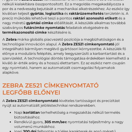
nélküli kialakításra összpontosított. Ez a megoldás megakadályozza a
por és a nedvesség bejutását a mechanikai alkatrészekhez. Az eszköz így
kiválóan teljesít
gyártás
,
logisztika
és
raktárüzemeltetés
területén is. A
precíz működés lehetővé teszi a pontos
raktári azonosító etikett
és a
nagy méretű
gyártási címke
előállítását. A készülék alkalmas továbbá
szabványos
futárcímke nyomtatás
feladatok elvégzésére és
termékazonosító címke
készítésére is.
A
Zebra
márka globális piacvezető pozíciója a megbízhatóságon és a
technológiai innováción alapul. A
Zebra ZE521 címkenyomtató
jól
integrálható bármilyen meglévő gyártósori környezetbe. A készülék fő
előnye a moduláris felépítés, amely leegyszerűsíti a karbantartást és a
szervizelést. A technológiai döntés támogatása érdekében kiemelhető a
kiváló ár-érték arány és a hosszú élettartam. Ez az eszköz nem csupán
egy nyomtató, hanem az automatizált csomagolási folyamatok
alapköve.
ZEBRA ZE521 CÍMKENYOMTATÓ
LEGFŐBB ELŐNYEI
A
Zebra ZE521 címkenyomtató
kivételes tartósságot és precizitást
nyújt az automatizált jelöléstechnikai rendszerekben.
Napi
korlátlan
terhelhetőség a megszakítás nélküli termelés
biztosításához.
Rendkívül gyors,
305 mm/sec
nyomtatási teljesítmény a nagy
volumenű munkákhoz.
Ipari
300 dpi
felbontás a tűéles karakterek és apró méretű