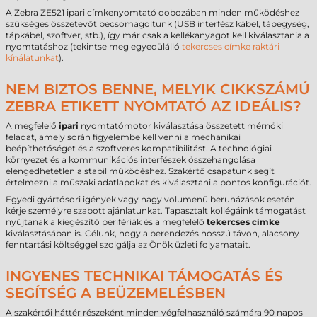
A Zebra ZE521 ipari címkenyomtató dobozában minden működéshez
szükséges összetevőt becsomagoltunk (USB interfész kábel, tápegység,
tápkábel, szoftver, stb.), így már csak a kellékanyagot kell kiválasztania a
nyomtatáshoz (tekintse meg egyedülálló
tekercses címke raktári
kínálatunkat
).
NEM BIZTOS BENNE, MELYIK CIKKSZÁMÚ
ZEBRA ETIKETT NYOMTATÓ AZ IDEÁLIS?
A megfelelő
ipari
nyomtatómotor kiválasztása összetett mérnöki
feladat, amely során figyelembe kell venni a mechanikai
beépíthetőséget és a szoftveres kompatibilitást. A technológiai
környezet és a kommunikációs interfészek összehangolása
elengedhetetlen a stabil működéshez. Szakértő csapatunk segít
értelmezni a műszaki adatlapokat és kiválasztani a pontos konfigurációt.
Egyedi gyártósori igények vagy nagy volumenű beruházások esetén
kérje személyre szabott ajánlatunkat. Tapasztalt kollégáink támogatást
nyújtanak a kiegészítő perifériák és a megfelelő
tekercses címke
kiválasztásában is. Célunk, hogy a berendezés hosszú távon, alacsony
fenntartási költséggel szolgálja az Önök üzleti folyamatait.
INGYENES TECHNIKAI TÁMOGATÁS ÉS
SEGÍTSÉG A BEÜZEMELÉSBEN
A szakértői háttér részeként minden végfelhasználó számára 90 napos