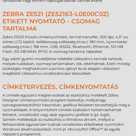
tárolásnak vagy extrém napsugárzásnak vannak kitéve.
ZEBRA ZE521 (ZE52163-L0E00C0Z)
ETIKETT NYOMTATÓ - CSOMAG
TARTALMA
Zebra ZE521 Kioszk címkenyomtató, termál transzfer, 300 dpi, 4,3"-os,
színes LCD kijelző, kellékanyag szélesség (max.): 180 mm, nyomtatási
szélesség (max.): 168 mm, USB, RS232, Bluetooth, Ethernet, 512 MB
Flash, 512 MB RAM, RFID, A csomag tartalma: tápkábel
Egy adott gyártó modelljéhez többféle cikkszámú termék tartozik,
melyek tudásban, csomag tartalmában, stb. eltérhetnek. Ezért mindig
szükséges meghatározni a pontos igényt és ez alapján választani
megfelelő cikkszámú vonalkódolvasó készüléket.
CÍMKETERVEZÉS, CÍMKENYOMTATÁS
A címkék egyszerű megtervezését az eszközhöz mellékelt Zebra
Designer címkenyomtató program biztosítja, mellyel egy
szövegszerkesztőhöz hasonlóan, grafikus felületen tervezhetjük meg a
nyomatképet. A kinyomtatott címkék szabadon tartalmazhatnak
feliratot, vonalkódot vagy akár egyszínű grafikát is (pl. logó).
Szintén mellékeljük az eszközhöz a Windows drivert, mellyel a
felhasználók egyszerűen tudnak vonalkódos etiketteket nyomtatni
Windows alkalmazásokból, mint pl. Microsoft® Office™ és egyéb
népszerű programok.