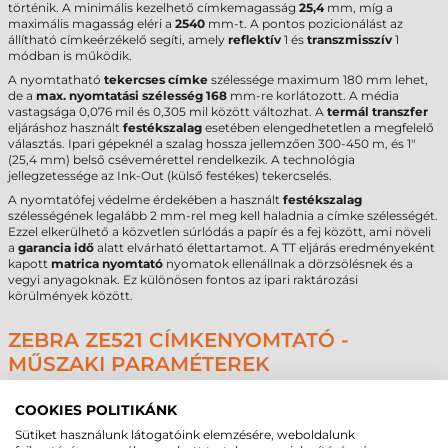
történik. A minimális kezelhető címkemagasság
25,4
mm, míg a
maximális magasság eléri a
2540
mm-t. A pontos pozicionálást az
állítható címkeérzékelő segíti, amely
reflektív
1 és
transzmisszív
1
módban is működik.
A nyomtatható
tekercses címke
szélessége maximum 180 mm lehet,
de a
max. nyomtatási szélesség
168
mm-re korlátozott. A média
vastagsága 0,076 mil és 0,305 mil között változhat. A
termál transzfer
eljáráshoz használt
festékszalag
esetében elengedhetetlen a megfelelő
választás. Ipari gépeknél a szalag hossza jellemzően 300-450 m, és 1"
(25,4 mm) belső csévemérettel rendelkezik. A technológia
jellegzetessége az Ink-Out (külső festékes) tekercselés.
A nyomtatófej védelme érdekében a használt
festékszalag
szélességének legalább 2 mm-rel meg kell haladnia a címke szélességét.
Ezzel elkerülhető a közvetlen súrlódás a papír és a fej között, ami növeli
a
garancia idő
alatt elvárható élettartamot. A TT eljárás eredményeként
kapott
matrica nyomtató
nyomatok ellenállnak a dörzsölésnek és a
vegyi anyagoknak. Ez különösen fontos az ipari raktározási
körülmények között.
ZEBRA ZE521 CÍMKENYOMTATÓ -
MŰSZAKI PARAMÉTEREK
Az alábbi táblázat összefoglalja a készülék legfontosabb műszaki adatait
a beszerzési döntés támogatásához:
COOKIES POLITIKÁNK
Sütiket használunk látogatóink elemzésére, weboldalunk
Paraméter
Adat