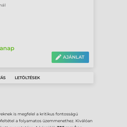
mál
anap
AJÁNLAT
TÁS
LETÖLTÉSEK
nek is megfelel a kritikus fontosságú
pfeltétel a folyamatos üzemmenethez. Kiválóan