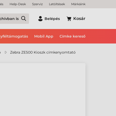
tés
Help-Desk
Szerviz
Letöltések
Márkáink
Kosár
chívban is
Belépés
yféltámogatás
Mobil App
Címke kereső
ó
Zebra ZE500 Kioszk címkenyomtató