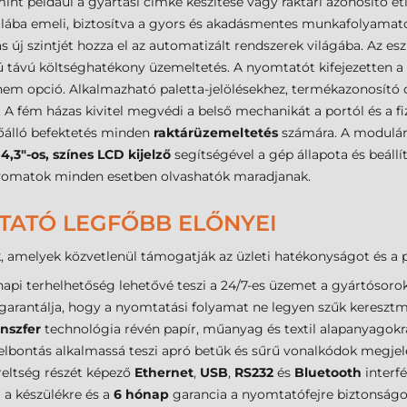
int például a gyártási címke készítése vagy raktári azonosító e
alába emeli, biztosítva a gyors és akadásmentes munkafolyamato
s új szintjét hozza el az automatizált rendszerek világába. Az esz
zú távú költséghatékony üzemeltetés. A nyomtatót kifejezetten a 
s nem opció. Alkalmazható paletta-jelölésekhez, termékazonosító 
A fém házas kivitel megvédi a belső mechanikát a portól és a fi
őálló befektetés minden
raktárüzemeltetés
számára. A moduláris
t
4,3"-os, színes LCD kijelző
segítségével a gép állapota és beállí
a nyomatok minden esetben olvashatók maradjanak.
TATÓ LEGFŐBB ELŐNYEI
, amelyek közvetlenül támogatják az üzleti hatékonyságot és a p
api terhelhetőség lehetővé teszi a 24/7-es üzemet a gyártósoro
arantálja, hogy a nyomtatási folyamat ne legyen szűk keresztm
anszfer
technológia révén papír, műanyag és textil alapanyagokr
elbontás alkalmassá teszi apró betűk és sűrű vonalkódok megjele
reltség részét képező
Ethernet
,
USB
,
RS232
és
Bluetooth
interfé
 a készülékre és a
6 hónap
garancia a nyomtatófejre biztonságo