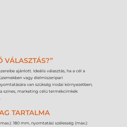
Ő VÁLASZTÁS?”
eibe ajánlott. Ideális választás, ha a cél a
s üzemekben vagy élelmiszeripari
nyomtatására van szükség irodai környezetben;
 ha színes, marketing célú termékcímkék
.
MAG TARTALMA
 (max.): 180 mm, nyomtatási szélesség (max.):