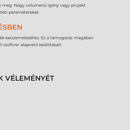
uk meg. Nagy volumenű igény vagy projekt
zleti paramétereket.
LÉSBEN
zülék beüzemeléséhez. Ez a támogatás magában
szoftver alapvető beállításait.
K VÉLEMÉNYÉT