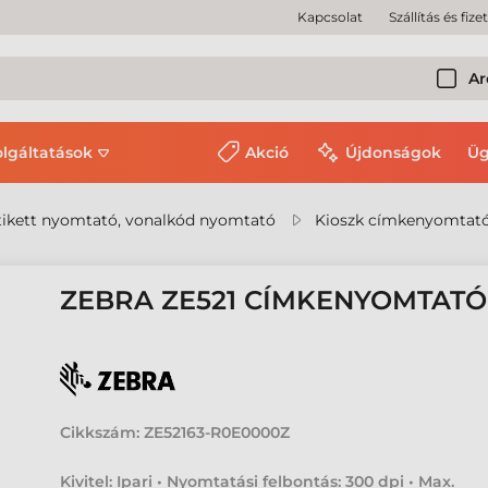
Kapcsolat
Szállítás és fize
Ar
olgáltatások
Akció
Újdonságok
Üg
ikett nyomtató, vonalkód nyomtató
Kioszk címkenyomtat
ZEBRA ZE521 CÍMKENYOMTATÓ
Cikkszám:
ZE52163-R0E0000Z
Kivitel: Ipari • Nyomtatási felbontás: 300 dpi • Max.