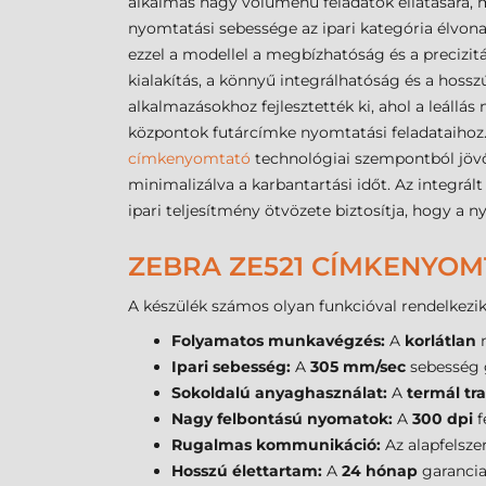
alkalmas nagy volumenű feladatok ellátására, m
nyomtatási sebessége az ipari kategória élvon
ezzel a modellel a megbízhatóság és a precizitá
kialakítás, a könnyű integrálhatóság és a hoss
alkalmazásokhoz fejlesztették ki, ahol a leállá
központok futárcímke nyomtatási feladataihoz. 
címkenyomtató
technológiai szempontból jöv
minimalizálva a karbantartási időt. Az integrál
ipari teljesítmény ötvözete biztosítja, hogy 
ZEBRA ZE521 CÍMKENYOM
A készülék számos olyan funkcióval rendelkezik
Folyamatos munkavégzés:
A
korlátlan
n
Ipari sebesség:
A
305 mm/sec
sebesség g
Sokoldalú anyaghasználat:
A
termál tr
Nagy felbontású nyomatok:
A
300 dpi
f
Rugalmas kommunikáció:
Az alapfelsze
Hosszú élettartam:
A
24 hónap
garancia