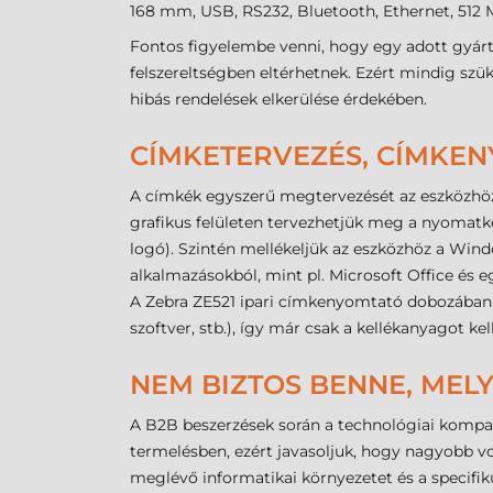
168 mm, USB, RS232, Bluetooth, Ethernet, 512
Fontos figyelembe venni, hogy egy adott gyárt
felszereltségben eltérhetnek. Ezért mindig szü
hibás rendelések elkerülése érdekében.
CÍMKETERVEZÉS, CÍMKE
A címkék egyszerű megtervezését az eszközhöz
grafikus felületen tervezhetjük meg a nyomatké
logó). Szintén mellékeljük az eszközhöz a Win
alkalmazásokból, mint pl. Microsoft Office és
A Zebra ZE521 ipari címkenyomtató dobozában
szoftver, stb.), így már csak a kellékanyagot k
NEM BIZTOS BENNE, MELY
A B2B beszerzések során a technológiai kompat
termelésben, ezért javasoljuk, hogy nagyobb v
meglévő informatikai környezetet és a specifiku