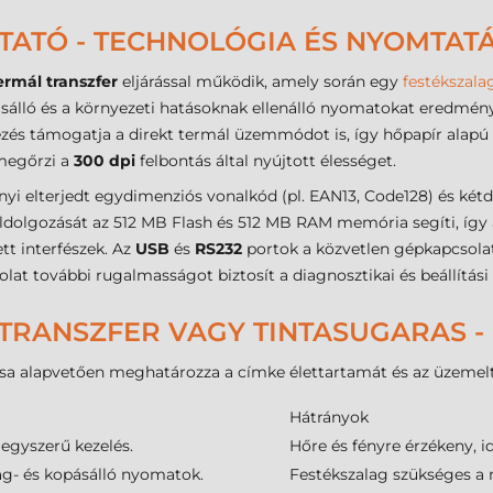
TATÓ - TECHNOLÓGIA ÉS NYOMTAT
ermál transzfer
eljárással működik, amely során egy
festékszala
pásálló és a környezeti hatásoknak ellenálló nyomatokat eredmén
zés támogatja a direkt termál üzemmódot is, így hőpapír alapú 
megőrzi a
300 dpi
felbontás által nyújtott élességet.
i elterjedt egydimenziós vonalkód (pl. EAN13, Code128) és kétd
eldolgozását az 512 MB Flash és 512 MB RAM memória segíti, így a
tt interfészek. Az
USB
és
RS232
portok a közvetlen gépkapcsola
lat további rugalmasságot biztosít a diagnosztikai és beállítási
TRANSZFER VAGY TINTASUGARAS -
sa alapvetően meghatározza a címke élettartamát és az üzemelt
Hátrányok
 egyszerű kezelés.
Hőre és fényre érzékeny, i
ag- és kopásálló nyomatok.
Festékszalag szükséges a