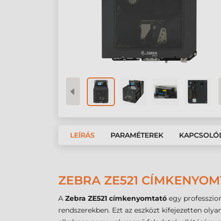
LEÍRÁS
PARAMÉTEREK
KAPCSOLÓ
ZEBRA ZE521 CÍMKENYOMT
A
Zebra ZE521 címkenyomtató
egy professzion
rendszerekben. Ezt az eszközt kifejezetten olya