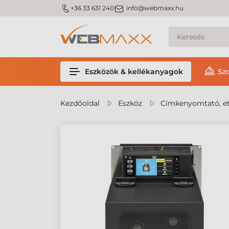
m_phone
m_email
+36 33 631 240
info@webmaxx.hu
Eszközök & kellékanyagok
Sz
Kezdőoldal
Eszköz
Címkenyomtató, et