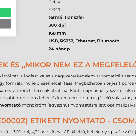
Zebra
ZE521
termál transzfer
300 dpi
168 mm
USB
,
RS232
,
Ethernet
,
Bluetooth
24 hónap
EK ÉS „MIKOR NEM EZ A MEGFELEL
rtóipar, a logisztika és a nagykereskedelem automatizált rendszer
gy formátumú jelölések előállítása. Megbízhatóan teljesít poro
an ez a modell, ha csak alkalmankénti, napi néhány száz címke 
ságosabb megoldás lehet. Szintén nem ez a megfelelő választás,
enyomtató
monokróm (egyszínű) nyomtatásra lett optimalizálva
0E0000Z) ETIKETT NYOMTATÓ - CSO
fer, 300 dpi, 4,3"-os, színes LCD kijelző, kellékanyag szélesség