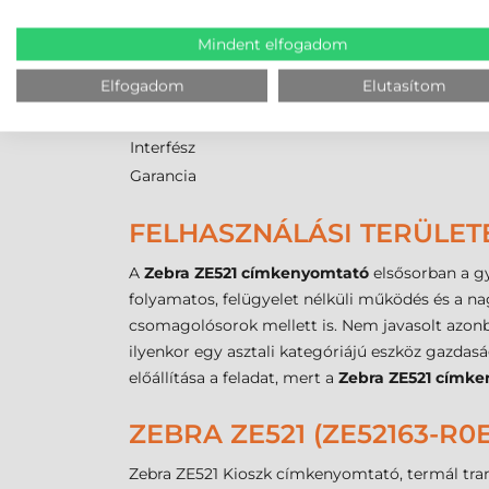
Márka
Modell
Mindent elfogadom
Technológia
Elfogadom
Elutasítom
Felbontás
Max. nyomtatási szélesség
Interfész
Garancia
FELHASZNÁLÁSI TERÜLET
A
Zebra ZE521 címkenyomtató
elsősorban a gyá
folyamatos, felügyelet nélküli működés és a na
csomagolósorok mellett is. Nem javasolt azonb
ilyenkor egy asztali kategóriájú eszköz gazda
előállítása a feladat, mert a
Zebra ZE521 címk
ZEBRA ZE521 (ZE52163-R
Zebra ZE521 Kioszk címkenyomtató, termál transz