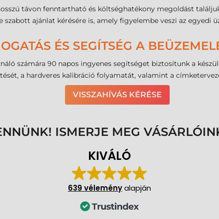
hosszú távon fenntartható és költséghatékony megoldást találj
 szabott ajánlat kérésére is, amely figyelembe veszi az egyedi ü
MOGATÁS ÉS SEGÍTSÉG A BEÜZEME
sználó számára 90 napos ingyenes segítséget biztosítunk a kés
ését, a hardveres kalibráció folyamatát, valamint a címketervező 
VISSZAHÍVÁS KÉRÉSE
ENNÜNK! ISMERJE MEG VÁSÁRLÓIN
KIVÁLÓ
639 vélemény
alapján