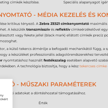
eting címkék készítése.
Speciális alapanyagot igé
YOMTATÓ - MÉDIA KEZELÉS ÉS KOM
lése kritikus tényező. A
Zebra ZE521 címkenyomtató
maximális 
ehet. A készülék
transzmisszív
és
reflektív
címkeérzékelővel egyar
álasztott vagy fekete jellel (black mark) ellátott címkék precíz p
mozoghat.
r, a külső tekercs átmérője a befogadó mechanikától függ, a sp
, hogy a készüléket professzionális adagolórendszerekhez tervez
er
nyomtatáshoz használt
festékszalag
esetében alapvető szabá
rdekében. A technológia biztosítja, hogy a kész
tekercses címke
TATÓ - MŰSZAKI PARAMÉTEREK
bb műszaki adatokat a döntéshozatal támogatásához.
ény
iókért
Érték