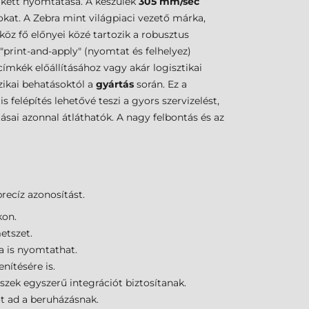
tikett nyomtatása. A készülék
305 mm/sec
kat. A Zebra mint világpiaci vezető márka,
köz fő előnyei közé tartozik a robusztus
"print-and-apply" (nyomtat és felhelyez)
címkék előállításához vagy akár logisztikai
zikai behatásoktól a
gyártás
során. Ez a
 felépítés lehetővé teszi a gyors szervizelést,
tásai azonnal átláthatók. A nagy felbontás és az
recíz azonosítást.
kon.
etszet.
a is nyomtathat.
nítésére is.
szek egyszerű integrációt biztosítanak.
t ad a beruházásnak.