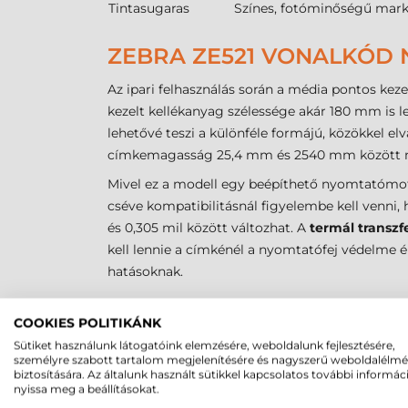
Tintasugaras
Színes, fotóminőségű mark
ZEBRA ZE521 VONALKÓD N
Az ipari felhasználás során a média pontos keze
kezelt kellékanyag szélessége akár 180 mm is l
lehetővé teszi a különféle formájú, közökkel elv
címkemagasság 25,4 mm és 2540 mm között 
Mivel ez a modell egy beépíthető nyomtatómoto
cséve kompatibilitásnál figyelembe kell venni
és 0,305 mil között változhat. A
termál transzf
kell lennie a címkénél a nyomtatófej védelme é
hatásoknak.
ZEBRA ZE521 CÍMKENYOM
COOKIES POLITIKÁNK
Sütiket használunk látogatóink elemzésére, weboldalunk fejlesztésére,
Az alábbi táblázat összefoglalja a legfontosa
személyre szabott tartalom megjelenítésére és nagyszerű weboldalélm
biztosítására. Az általunk használt sütikkel kapcsolatos további informác
Paraméter
nyissa meg a beállításokat.