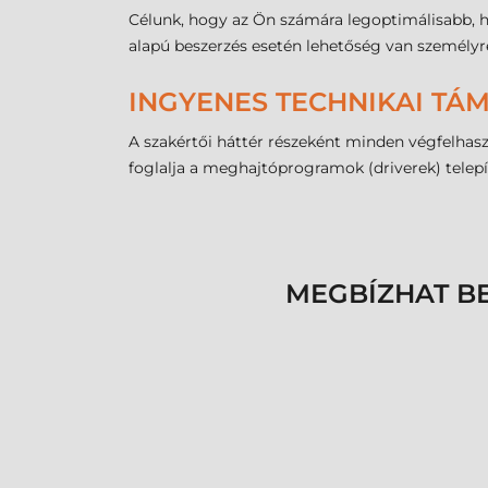
Célunk, hogy az Ön számára legoptimálisabb, 
alapú beszerzés esetén lehetőség van személyre
INGYENES TECHNIKAI TÁ
A szakértői háttér részeként minden végfelha
foglalja a meghajtóprogramok (driverek) telepít
MEGBÍZHAT B