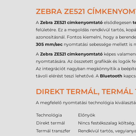
ZEBRA ZE521 CÍMKENYOM
A
Zebra ZE521 címkenyomtató
elsődlegesen
t
felületére. Ez a megoldás rendkívül tartós, ko
azonosításnál. Fontos kiemelni, hogy a berende
305 mm/sec
nyomtatási sebessége mellett is 
A
Zebra ZE521 címkenyomtató
képes valamenny
nyomtatására. Az összetett grafikák és logók f
Az integrációt nagyban megkönnyítik a beépíte
távoli elérést teszi lehetővé. A
Bluetooth
kapcso
DIREKT TERMÁL, TERMÁL 
A megfelelő nyomtatási technológia kiválasztá
Technológia
Előnyök
Direkt termál
Nincs festékszalag költség,
Termál transzfer
Rendkívül tartós, vegyiany