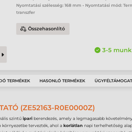
Nyomtatási szélesség: 168 mm • Nyomtatási mód: Ter
transzfer
Összehasonlító
3-5 munk
DÓ TERMÉKEK
HASONLÓ TERMÉKEK
ÜGYFÉLTÁMOGA
ATÓ (ZE52163-R0E0000Z)
ális szintű
ipari
berendezés, amely a legmagasabb követelmények
n környezetbe tervezték, ahol a
korlátlan
napi terhelhetőség ala