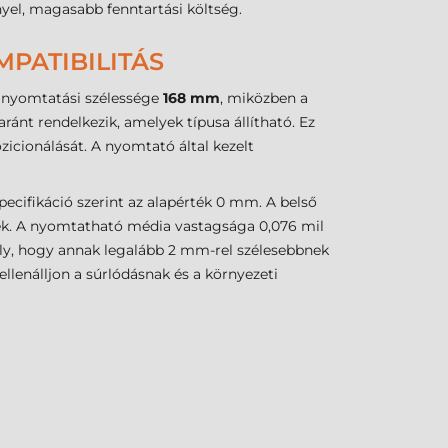
nyel, magasabb fenntartási költség.
PATIBILITÁS
nyomtatási szélessége
168 mm
, miközben a
ánt rendelkezik, amelyek típusa állítható. Ez
ozicionálását. A nyomtató által kezelt
ecifikáció szerint az alapérték 0 mm. A belső
ték. A nyomtatható média vastagsága 0,076 mil
ly, hogy annak legalább 2 mm-rel szélesebbnek
ellenálljon a súrlódásnak és a környezeti