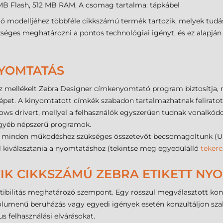
 MB Flash, 512 MB RAM, A csomag tartalma: tápkábel
ó modelljéhez többféle cikkszámú termék tartozik, melyek tudá
kséges meghatározni a pontos technológiai igényt, és ez alapján
NYOMTATÁS
 mellékelt Zebra Designer címkenyomtató program biztosítja, 
pet. A kinyomtatott címkék szabadon tartalmazhatnak feliratot, 
dows drivert, mellyel a felhasználók egyszerűen tudnak vonalkó
 egyéb népszerű programok.
 minden működéshez szükséges összetevőt becsomagoltunk (USB 
ell kiválasztania a nyomtatáshoz (tekintse meg egyedülálló
tekerc
IK CIKKSZÁMÚ ZEBRA ETIKETT NYO
ibilitás meghatározó szempont. Egy rosszul megválasztott konfi
olumenű beruházás vagy egyedi igények esetén konzultáljon szaké
s felhasználási elvárásokat.