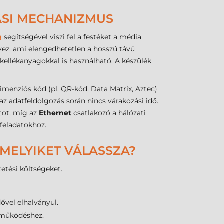
ÁSI MECHANIZMUS
g
segítségével viszi fel a festéket a média
yez, ami elengedhetetlen a hosszú távú
kellékanyagokkal is használható. A készülék
imenziós kód (pl. QR-kód, Data Matrix, Aztec)
z adatfeldolgozás során nincs várakozási idő.
tot, míg az
Ethernet
csatlakozó a hálózati
 feladatokhoz.
 MELYIKET VÁLASSZA?
etési költségeket.
dővel elhalványul.
 működéshez.