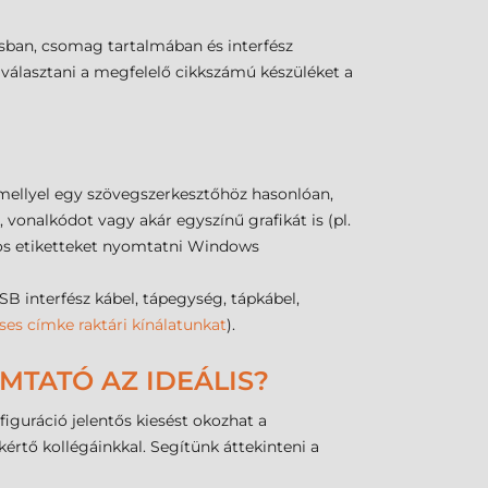
sban, csomag tartalmában és interfész
 választani a megfelelő cikkszámú készüléket a
mellyel egy szövegszerkesztőhöz hasonlóan,
vonalkódot vagy akár egyszínű grafikát is (pl.
dos etiketteket nyomtatni Windows
interfész kábel, tápegység, tápkábel,
ses címke raktári kínálatunkat
).
MTATÓ AZ IDEÁLIS?
guráció jelentős kiesést okozhat a
rtő kollégáinkkal. Segítünk áttekinteni a