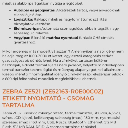
miatt az alábbi iparágakban nyújtja a legtöbbet:
Autóipar és gépgyártás:
Alkatrészek tartós, vegyi anyagoknak
ellenálló jelölése.
Logisztika:
Raklapcímkék és nagyformátumú szállítási
bizonylatok készítése.
Élelmiszeripar:
Automata csomagolósorokba integrált, nagy
sebességű címkézés.
Vegyipar:
Ellenálló
matrica nyomtató
funkció GHS címkék
gyártásához.
Mikor érdemes más modellt választani? Amennyiben a napi igény nem
haladja meg az 1000-3000 etikettet, egy asztali kategóriás eszköz
gazdaságosabb döntés lehet. Ha a címkéket tartósan kültéren
használják, a direkt termál eljárás nem javasolt, helyette mindenképpen
termál transzfer technológiát és műanyag alapanyagot kell alkalmazni.
Kisebb méretű, finom grafikát igénylő címkékhez (pl. ékszeripari jelölők)
a 600 dpi felbontású modellek megfelelőbbek lehetnek.
ZEBRA ZE521 (ZE52163-R0E00C0Z)
ETIKETT NYOMTATÓ - CSOMAG
TARTALMA
Zebra ZE521 Kioszk címkenyomtató, termál transzfer, 300 dpi, 4,3"-os,
színes LCD kijelző, kellékanyag szélesség (max.): 180 mm, nyomtatási
szélesség (max.): 168 mm, USB, RS232, Bluetooth, Ethernet, 512 MB
Flash, 512 MB RAM, RFID, A csomag tartalma: tápkábel