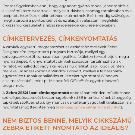
Fontos figyelembe venni, hogy egy adott gyártó modelljéhez többféle
cikkszámú termék tartozik, melyek tudásban, csomag tartalmában és a
beépített interfészek tekintetében eltérhetnek. Ezért mindig szükséges
meghatározni a pontos igényt és ez alapján választani megfelelő
cikkszámú készüléket a hibás rendelések elkerülése érdekében.
CÍMKETERVEZÉS, CÍMKENYOMTATÁS
A címkék egyszerű megtervezését az eszközhöz mellékelt Zebra
Designer címkenyomtató program biztosítja, mellyel egy
szövegszerkesztőhöz hasonlóan, grafikus felületen tervezhetjük meg a
nyomatképet. A kinyomtatott címkék szabadon tartalmazhatnak
feliratot, vonalkódot vagy akár egyszínű grafikát is (pl. logó). Szintén
mellékeljük az eszközhöz a Windows drivert, mellyel a felhasználók
egyszerűen tudnak vonalkódos etiketteket nyomtatni Windows
alkalmazásokból, mint pl. Microsoft® Office™ és egyéb népszerű
programok.
A
Zebra ZE521
ipari
címkenyomtató
dobozában minden működéshez
szükséges összetevőt becsomagoltunk (USB interfész kábel, tápegység,
tápkábel, szoftver, stb.), így már csak a kellékanyagot kell kiválasztania a
nyomtatáshoz (tekintse meg
tekercses címke raktári kínálatunkat
).
NEM BIZTOS BENNE, MELYIK CIKKSZÁMÚ
ZEBRA ETIKETT NYOMTATÓ AZ IDEÁLIS?