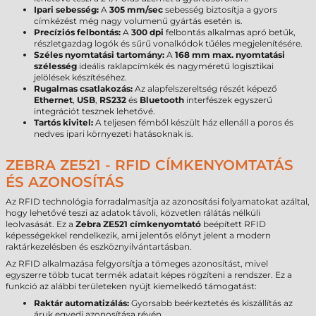
Ipari sebesség:
A
305 mm/sec
sebesség biztosítja a gyors
címkézést még nagy volumenű gyártás esetén is.
Precíziós felbontás:
A
300 dpi
felbontás alkalmas apró betűk,
részletgazdag logók és sűrű vonalkódok tűéles megjelenítésére.
Széles nyomtatási tartomány:
A
168 mm
max. nyomtatási
szélesség
ideális raklapcímkék és nagyméretű logisztikai
jelölések készítéséhez.
Rugalmas csatlakozás:
Az alapfelszereltség részét képező
Ethernet
,
USB
,
RS232
és
Bluetooth
interfészek egyszerű
integrációt tesznek lehetővé.
Tartós kivitel:
A teljesen fémből készült ház ellenáll a poros és
nedves ipari környezeti hatásoknak is.
ZEBRA ZE521 - RFID CÍMKENYOMTATÁS
ÉS AZONOSÍTÁS
Az RFID technológia forradalmasítja az azonosítási folyamatokat azáltal,
hogy lehetővé teszi az adatok távoli, közvetlen rálátás nélküli
leolvasását. Ez a
Zebra ZE521 címkenyomtató
beépített RFID
képességekkel rendelkezik, ami jelentős előnyt jelent a modern
raktárkezelésben és eszköznyilvántartásban.
Az RFID alkalmazása felgyorsítja a tömeges azonosítást, mivel
egyszerre több tucat termék adatait képes rögzíteni a rendszer. Ez a
funkció az alábbi területeken nyújt kiemelkedő támogatást:
Raktár automatizálás:
Gyorsabb beérkeztetés és kiszállítás az
áruk egyedi azonosítása révén.