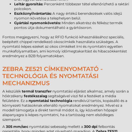
Leltár gyorsítás:
Percenként többezer tétel ellenőrizhető a raktári
polcokon.
Eszköznyilvántartás:
A nagy értékű berendezések valós idejű
nyomon követése a telephelyen belül.
Gyártási nyomonkövetés:
Minden alkatrész és félkész termék
pontos útja dokumentálható a gyártósoron.
Fontos megjegyezni, hogy az RFID funkció kihasználásához speciális,
beépített chippel rendelkező okoscímkék használata szükséges. A
nyomtató képes ezeket az okos címkéket írni és nyomtatni egyetlen
munkafolyamatban, ami komoly időmegtakarítást és hibacsökkentést
eredményez a B2B folyamatokban.
ZEBRA ZE521 CÍMKENYOMTATÓ -
TECHNOLÓGIA ÉS NYOMTATÁSI
MECHANIZMUS
A készülék
termál transzfer
nyomtatási eljárást alkalmaz, amely során a
hőérzékeny
festékszalag
segítségével viszi fel a festéket a média
felületére. Ez a
nyomtatási technológia
rendkívül tartós, kopásálló és a
környezeti hatásoknak ellenálló nyomatokat eredményez. Mivel ez a
modell támogatja a direkt termál módot is, így közvetlen hőpapír
alapanyagra is képes nyomtatni, ha a tartósság nem elsődleges
szempont.
A
305 mm/sec
nyomtatási sebesség mellett a
300 dpi
felbontás
garantálja, hogy minden adat olvasható maradjon. A
Zebra ZE521