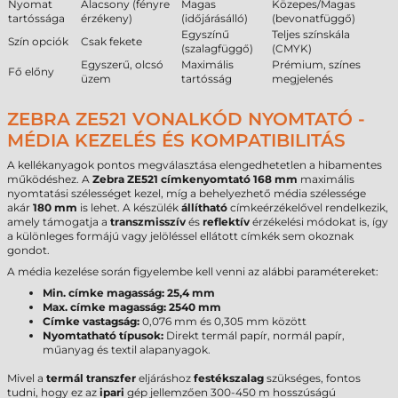
Nyomat
Alacsony (fényre
Magas
Közepes/Magas
tartóssága
érzékeny)
(időjárásálló)
(bevonatfüggő)
Egyszínű
Teljes színskála
Szín opciók
Csak fekete
(szalagfüggő)
(CMYK)
Egyszerű, olcsó
Maximális
Prémium, színes
Fő előny
üzem
tartósság
megjelenés
ZEBRA ZE521 VONALKÓD NYOMTATÓ -
MÉDIA KEZELÉS ÉS KOMPATIBILITÁS
A kellékanyagok pontos megválasztása elengedhetetlen a hibamentes
működéshez. A
Zebra ZE521 címkenyomtató
168 mm
maximális
nyomtatási szélességet kezel, míg a behelyezhető média szélessége
akár
180 mm
is lehet. A készülék
állítható
címkeérzékelővel rendelkezik,
amely támogatja a
transzmisszív
és
reflektív
érzékelési módokat is, így
a különleges formájú vagy jelöléssel ellátott címkék sem okoznak
gondot.
A média kezelése során figyelembe kell venni az alábbi paramétereket:
Min. címke magasság:
25,4 mm
Max. címke magasság:
2540 mm
Címke vastagság:
0,076 mm és 0,305 mm között
Nyomtatható típusok:
Direkt termál papír, normál papír,
műanyag és textil alapanyagok.
Mivel a
termál transzfer
eljáráshoz
festékszalag
szükséges, fontos
tudni, hogy ez az
ipari
gép jellemzően 300-450 m hosszúságú