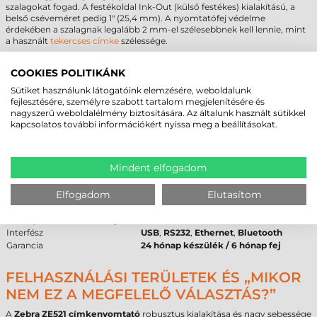
szalagokat fogad. A festékoldal Ink-Out (külső festékes) kialakítású, a
belső cséveméret pedig 1" (25,4 mm). A nyomtatófej védelme
érdekében a szalagnak legalább 2 mm-el szélesebbnek kell lennie, mint
a használt
tekercses címke
szélessége.
ZEBRA ZE521 CÍMKENYOMTATÓ -
COOKIES POLITIKÁNK
MŰSZAKI PARAMÉTEREK
Sütiket használunk látogatóink elemzésére, weboldalunk
fejlesztésére, személyre szabott tartalom megjelenítésére és
Az alábbi táblázat összefoglalja a
Zebra ZE521 címkenyomtató
nagyszerű weboldalélmény biztosítására. Az általunk használt sütikkel
legfontosabb műszaki adatait a gyorsabb áttekinthetőség érdekében:
kapcsolatos további információkért nyissa meg a beállításokat.
Paraméter
Érték
Márka
Zebra
Mindent elfogadom
Modell
ZE521
Technológia
Termál transzfer
Elfogadom
Elutasítom
Felbontás
300 dpi
Max. tekercsátmérő
0 mm (Külső adagolás)
Max. nyomtatási szélesség
168 mm
Interfész
USB
,
RS232
,
Ethernet
,
Bluetooth
Garancia
24 hónap készülék / 6 hónap fej
FELHASZNÁLÁSI TERÜLETEK ÉS „MIKOR
NEM EZ A MEGFELELŐ VÁLASZTÁS?”
A
Zebra ZE521 címkenyomtató
robusztus kialakítása és nagy sebessége