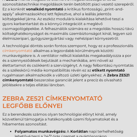
azonosítástechnikai megoldások terén betöltött piaci vezető szerepéről.
Ez a konkrét
vonalkód nyomtató
a kritikus fontosságú „print-and-
apply” alkalmazásokhoz lett fejlesztve, ahol a leállás jelentős
költségekkel járna. Az eszköz moduláris kialakítása lehetővé teszi a
gyors karbantartást és a könnyű integrációt a meglévő
csomagológépekbe. A felhasználók számára ez a megoldás hosszú távú
költséghatékonyságot és maximális üzembiztonságot kínál, legyen szó
élelmiszeripari, gyógyszergyártási vagy nehézipari környezetről.
A technológiai döntés során fontos szempont, hogy ez a professzionális
címkenyomtató
alkalmas a legzordabb körülmények közötti
munkavégzésre is. A ventilátor nélküli kialakítás megakadályozza a por
és a szennyeződések bejutását a mechanikába, ami növeli az
élettartamot és csökkenti a szervizigényt. A nagy felbontású nyomtatás
és a széleskörű média-kompatibilitás révén ez az
etikett nyomtató
rugalmasan alkalmazkodik a változó üzleti igényekhez. A
Zebra ZE521
címkenyomtató
beszerzése garanciát jelent a precíz és olvasható
jelölésekre a teljes ellátási láncban.
ZEBRA ZE521 CÍMKENYOMTATÓ
LEGFŐBB ELŐNYEI
Ez a berendezés számos olyan technológiai előnyt kínál, amely
közvetlenül támogatja a hatékonyabb üzemi folyamatokat és a
hibamentes azonosítást.
Folyamatos munkavégzés:
A
Korlátlan
napi terhelhetőség
lehetővé teszi a 24/7 órás üzemet a gyártósorokon.