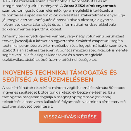
A B2B beszerzések során a technológiai kompatibilitás és az
integrálhatóság kritikus tényező. A
Zebra ZE521 címkenyomtató
számos konfigurációban elérhető, így a megfelelő interfészek, a
felbontás és a speciális funkciók kiválasztása szakértelmet igényel. Egy
jól megválasztott konfiguráció hosszú távon biztosítja a gyártási
folyamatok zavartalanságát és az informatikai rendszerekkel való
zökkenőmentes együttműködést.
Amennyiben egyedi igényei vannak, vagy nagy volumenű beruházást
tervez, javasoljuk a közvetlen egyeztetést. Szakértő csapatunk segít a
technikai paraméterek értelmezésében és a legoptimálisabb, személyre
szabott ajánlat elkészítésében. A pontos műszaki specifikációk ismerete
segít elkerülni a felesleges kiadásokat és a nem megfelelő
eszközválasztásból adódó üzemeltetési nehézségeket.
INGYENES TECHNIKAI TÁMOGATÁS ÉS
SEGÍTSÉG A BEÜZEMELÉSBEN
A szakértői háttér részeként minden végfelhasználó számára 90 napos
ingyenes segítséget biztosítunk a készülék beüzemeléséhez. Ez a
támogatás magában foglalja a meghajtóprogramok (driverek)
telepítését, a hardveres kalibráció folyamatát, valamint a címketervező
szoftver alapvető beállításait.
VISSZAHÍVÁS KÉRÉSE