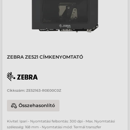
ZEBRA ZE521 CÍMKENYOMTATÓ
Cikkszám:
ZE52163-R0E00C0Z
Összehasonlító
Kivitel: Ipari • Nyomtatási felbontás: 300 dpi • Max. Nyomtatási
szélesség: 168 mm • Nyomtatási mód: Termál transzfer