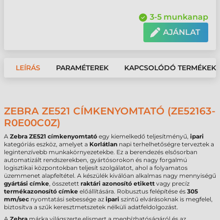
3-5 munkanap
AJÁNLAT
LEÍRÁS
PARAMÉTEREK
KAPCSOLÓDÓ TERMÉKEK
ZEBRA ZE521 CÍMKENYOMTATÓ (ZE52163-
R0E00C0Z)
A
Zebra ZE521 címkenyomtató
egy kiemelkedő teljesítményű,
ipari
kategóriás eszköz, amelyet a
Korlátlan
napi terhelhetőségre terveztek a
legintenzívebb munkakörnyezetekbe. Ez a berendezés elsősorban
automatizált rendszerekben, gyártósorokon és nagy forgalmú
logisztikai központokban teljesít szolgálatot, ahol a folyamatos
üzemmenet alapfeltétel. A készülék kiválóan alkalmas nagy mennyiségű
gyártási címke
, összetett
raktári azonosító etikett
vagy precíz
termékazonosító címke
előállítására. Robusztus felépítése és
305
mm/sec
nyomtatási sebessége az
ipari
szintű elvárásoknak is megfelel,
biztosítva a szűk keresztmetszetek nélküli adatfeldolgozást.
A
Zebra
márka világszerte elismert a megbízhatóságáról és az