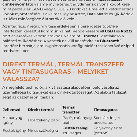
címkenyomtató
valamennyi elterjedt egydimenziós vonalkódot kezeli,
mint például az EAN13 vagy CODE128 kódokat. Emellett a kétdimenziós
kódok nyomtatására is alkalmas, így az Aztec, Data Matrix és QR-kódok
is tűéles minőségben állíthatók elő vele.
Az integráció megkönnyítése érdekében a berendezés többféle
interfészen keresztül kommunikálhat. Rendelkezésre áll
USB
1 és
RS232
1
port a vezetékes kapcsolatokhoz, valamint
Ethernet
1 csatlakozó a
hálózati működéshez. A vezeték nélküli adatátvitelt a
Bluetooth
1
interfész biztosítja, ami rugalmasabb konfigurációt tesz lehetővé az ipari
rendszerekben.
DIREKT TERMÁL, TERMÁL TRANSZFER
VAGY TINTASUGARAS - MELYIKET
VÁLASSZA?
A megfelelő technológia kiválasztása alapvetően befolyásolja az
üzemeltetési költségeket és a címkék tartósságát. Az alábbi táblázat
segít az összehasonlításban:
Termál
Jellemző
Direkt termál
Tintasugaras
transzfer
Alapanyag
Papír, műanyag,
Speciális inkjet
Hőérzékeny papír
igény
textil
bevonatos
Festékszalag
Folyékony tinta
Festék igény
Nincs szükség rá
szükséges
(patron)