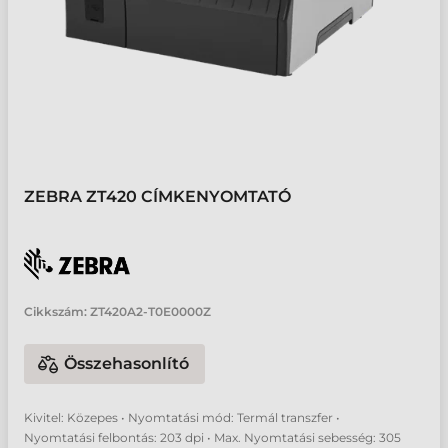
ZEBRA ZT420 CÍMKENYOMTATÓ
Cikkszám:
ZT420A2-T0E0000Z
Összehasonlító
Kivitel: Közepes • Nyomtatási mód: Termál transzfer •
Nyomtatási felbontás: 203 dpi • Max. Nyomtatási sebesség: 305