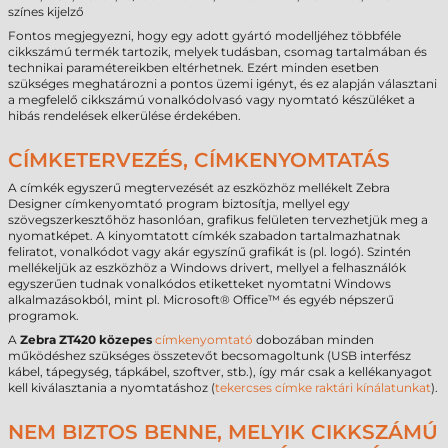
színes kijelző
Fontos megjegyezni, hogy egy adott gyártó modelljéhez többféle
cikkszámú termék tartozik, melyek tudásban, csomag tartalmában és
technikai paramétereikben eltérhetnek. Ezért minden esetben
szükséges meghatározni a pontos üzemi igényt, és ez alapján választani
a megfelelő cikkszámú vonalkódolvasó vagy nyomtató készüléket a
hibás rendelések elkerülése érdekében.
CÍMKETERVEZÉS, CÍMKENYOMTATÁS
A címkék egyszerű megtervezését az eszközhöz mellékelt Zebra
Designer címkenyomtató program biztosítja, mellyel egy
szövegszerkesztőhöz hasonlóan, grafikus felületen tervezhetjük meg a
nyomatképet. A kinyomtatott címkék szabadon tartalmazhatnak
feliratot, vonalkódot vagy akár egyszínű grafikát is (pl. logó). Szintén
mellékeljük az eszközhöz a Windows drivert, mellyel a felhasználók
egyszerűen tudnak vonalkódos etiketteket nyomtatni Windows
alkalmazásokból, mint pl. Microsoft® Office™ és egyéb népszerű
programok.
A
Zebra ZT420
közepes
címkenyomtató
dobozában minden
működéshez szükséges összetevőt becsomagoltunk (USB interfész
kábel, tápegység, tápkábel, szoftver, stb.), így már csak a kellékanyagot
kell kiválasztania a nyomtatáshoz (
tekercses címke raktári kínálatunkat
).
NEM BIZTOS BENNE, MELYIK CIKKSZÁMÚ