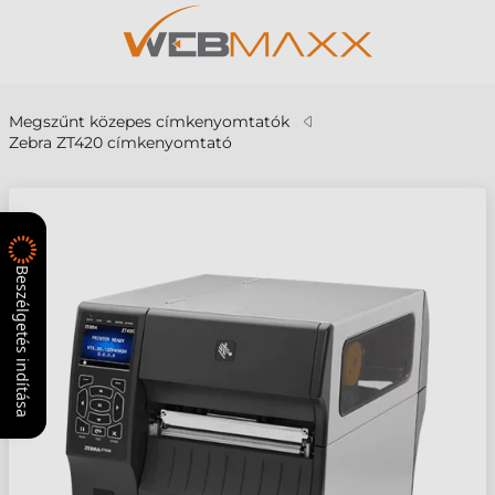
Megszűnt közepes címkenyomtatók
Zebra ZT420 címkenyomtató
Beszélgetés indítása