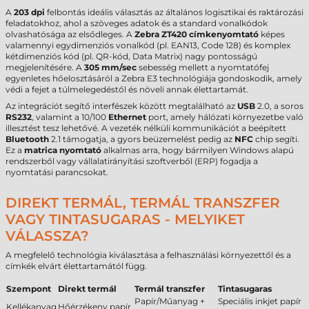
A
203 dpi
felbontás ideális választás az általános logisztikai és raktározási
feladatokhoz, ahol a szöveges adatok és a standard vonalkódok
olvashatósága az elsődleges. A
Zebra ZT420 címkenyomtató
képes
valamennyi egydimenziós vonalkód (pl. EAN13, Code 128) és komplex
kétdimenziós kód (pl. QR-kód, Data Matrix) nagy pontosságú
megjelenítésére. A
305 mm/sec
sebesség mellett a nyomtatófej
egyenletes hőelosztásáról a Zebra E3 technológiája gondoskodik, amely
védi a fejet a túlmelegedéstől és növeli annak élettartamát.
Az integrációt segítő interfészek között megtalálható az
USB
2.0, a soros
RS232
, valamint a 10/100
Ethernet
port, amely hálózati környezetbe való
illesztést tesz lehetővé. A vezeték nélküli kommunikációt a beépített
Bluetooth
2.1 támogatja, a gyors beüzemelést pedig az
NFC
chip segíti.
Ez a
matrica nyomtató
alkalmas arra, hogy bármilyen Windows alapú
rendszerből vagy vállalatirányítási szoftverből (ERP) fogadja a
nyomtatási parancsokat.
DIREKT TERMÁL, TERMÁL TRANSZFER
VAGY TINTASUGARAS - MELYIKET
VÁLASSZA?
A megfelelő technológia kiválasztása a felhasználási környezettől és a
címkék elvárt élettartamától függ.
Szempont
Direkt termál
Termál transzfer
Tintasugaras
Papír/Műanyag +
Speciális inkjet papír
Kellékanyag
Hőérzékeny papír