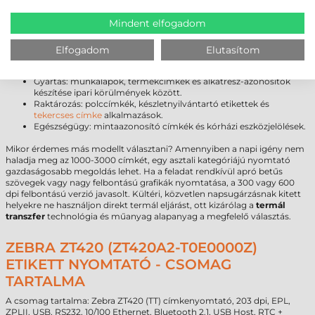
NEM EZ A MEGFELELŐ VÁLASZTÁS?”
Mindent elfogadom
A
Zebra ZT420 címkenyomtató
sokoldalúsága miatt számos iparágban
megállja a helyét. Elsődleges felhasználási területei:
Elfogadom
Elutasítom
Logisztika és szállítás: nagy mennyiségű futárcímke és
raklapazonosító nyomtatása.
Gyártás: munkalapok, termékcímkék és alkatrész-azonosítók
készítése ipari körülmények között.
Raktározás: polccímkék, készletnyilvántartó etikettek és
tekercses címke
alkalmazások.
Egészségügy: mintaazonosító címkék és kórházi eszközjelölések.
Mikor érdemes más modellt választani? Amennyiben a napi igény nem
haladja meg az 1000-3000 címkét, egy asztali kategóriájú nyomtató
gazdaságosabb megoldás lehet. Ha a feladat rendkívül apró betűs
szövegek vagy nagy felbontású grafikák nyomtatása, a 300 vagy 600
dpi felbontású verzió javasolt. Kültéri, közvetlen napsugárzásnak kitett
helyekre ne használjon direkt termál eljárást, ott kizárólag a
termál
transzfer
technológia és műanyag alapanyag a megfelelő választás.
ZEBRA ZT420 (ZT420A2-T0E0000Z)
ETIKETT NYOMTATÓ - CSOMAG
TARTALMA
A csomag tartalma: Zebra ZT420 (TT) címkenyomtató, 203 dpi, EPL,
ZPLII, USB, RS232, 10/100 Ethernet, Bluetooth 2.1, USB Host, RTC +