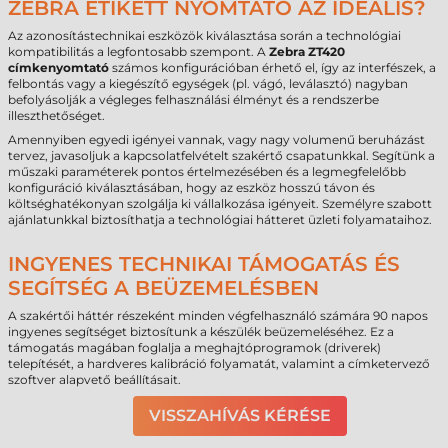
ZEBRA ETIKETT NYOMTATÓ AZ IDEÁLIS?
Az azonosítástechnikai eszközök kiválasztása során a technológiai
kompatibilitás a legfontosabb szempont. A
Zebra ZT420
címkenyomtató
számos konfigurációban érhető el, így az interfészek, a
felbontás vagy a kiegészítő egységek (pl. vágó, leválasztó) nagyban
befolyásolják a végleges felhasználási élményt és a rendszerbe
illeszthetőséget.
Amennyiben egyedi igényei vannak, vagy nagy volumenű beruházást
tervez, javasoljuk a kapcsolatfelvételt szakértő csapatunkkal. Segítünk a
műszaki paraméterek pontos értelmezésében és a legmegfelelőbb
konfiguráció kiválasztásában, hogy az eszköz hosszú távon és
költséghatékonyan szolgálja ki vállalkozása igényeit. Személyre szabott
ajánlatunkkal biztosíthatja a technológiai hátteret üzleti folyamataihoz.
INGYENES TECHNIKAI TÁMOGATÁS ÉS
SEGÍTSÉG A BEÜZEMELÉSBEN
A szakértői háttér részeként minden végfelhasználó számára 90 napos
ingyenes segítséget biztosítunk a készülék beüzemeléséhez. Ez a
támogatás magában foglalja a meghajtóprogramok (driverek)
telepítését, a hardveres kalibráció folyamatát, valamint a címketervező
szoftver alapvető beállításait.
VISSZAHÍVÁS KÉRÉSE