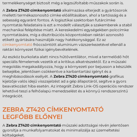
termelékenységet biztosít még a legzsúfoltabb műszakok során is.
A
Zebra ZT420 címkenyomtató
alkalmazása elterjedt a gyártósorok
melletti termékazonosító címke előállításában, ahol a tartósság és a
sebesség egyaránt fontos. A logisztikai szektorban futárcímke
nyomtatás feladataira is ezt a modellt választják a szakemberek a stabil
mechanikai felépítése miatt. A kereskedelmi egységekben polccímke
nyomtatására, míg a disztribúciós központokban raktári azonosító
etikett gyártására használják nagy hatékonysággal. Ez az
címkenyomtató
fröccsöntött alumínium vázszerkezetével ellenáll a
raktári környezet fizikai igénybevételének.
Az eszköz burkolata alatt nincs hűtőventilátor, mivel a termelődő hőt
speciális fémelemek vezetik el a kritikus alkatrészektől. Ez a műszaki
megoldás megakadályozza, hogy a környezeti por bejusson a készülék
belsejébe, jelentősen csökkentve a karbantartási igényt és a
meghibásodások esélyét. A
Zebra ZT420 címkenyomtató
grafikus
kijelzője valós idejű visszajelzést ad a gép állapotáról, segítve a gyors
beavatkozást hiba esetén. Az integrált Zebra Link-OS operációs rendszer
lehetővé teszi a felhőalapú menedzselést és a könnyű rendszerszintű
integrációt.
ZEBRA ZT420 CÍMKENYOMTATÓ
LEGFŐBB ELŐNYEI
A
Zebra ZT420 címkenyomtató
műszaki adottságai révén jelentősen
gyorsítja a munkafolyamatokat és minimalizálja az üzemeltetési
költségeket.