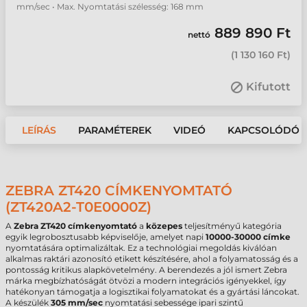
mm/sec • Max. Nyomtatási szélesség: 168 mm
889 890 Ft
nettó
(
1 130 160 Ft
)
Kifutott
LEÍRÁS
PARAMÉTEREK
VIDEÓ
KAPCSOLÓDÓ 
ZEBRA ZT420 CÍMKENYOMTATÓ
(ZT420A2-T0E0000Z)
A
Zebra ZT420 címkenyomtató
a
közepes
teljesítményű kategória
egyik legrobosztusabb képviselője, amelyet napi
10000-30000 címke
nyomtatására optimalizáltak. Ez a technológiai megoldás kiválóan
alkalmas raktári azonosító etikett készítésére, ahol a folyamatosság és a
pontosság kritikus alapkövetelmény. A berendezés a jól ismert Zebra
márka megbízhatóságát ötvözi a modern integrációs igényekkel, így
hatékonyan támogatja a logisztikai folyamatokat és a gyártási láncokat.
A készülék
305 mm/sec
nyomtatási sebessége ipari szintű