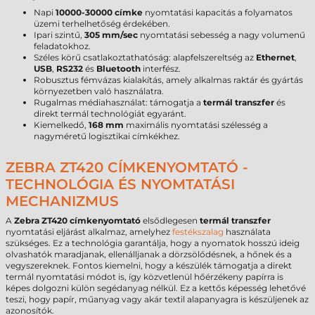
Napi
10000-30000 címke
nyomtatási kapacitás a folyamatos
üzemi terhelhetőség érdekében.
Ipari szintű,
305 mm/sec
nyomtatási sebesség a nagy volumenű
feladatokhoz.
Széles körű csatlakoztathatóság: alapfelszereltség az
Ethernet
,
USB
,
RS232
és
Bluetooth
interfész.
Robusztus fémvázas kialakítás, amely alkalmas raktár és gyártás
környezetben való használatra.
Rugalmas médiahasználat: támogatja a
termál transzfer
és
direkt termál technológiát egyaránt.
Kiemelkedő,
168 mm
maximális nyomtatási szélesség a
nagyméretű logisztikai címkékhez.
ZEBRA ZT420 CÍMKENYOMTATÓ -
TECHNOLÓGIA ÉS NYOMTATÁSI
MECHANIZMUS
A
Zebra ZT420 címkenyomtató
elsődlegesen
termál transzfer
nyomtatási eljárást alkalmaz, amelyhez
festékszalag
használata
szükséges. Ez a technológia garantálja, hogy a nyomatok hosszú ideig
olvashatók maradjanak, ellenálljanak a dörzsölődésnek, a hőnek és a
vegyszereknek. Fontos kiemelni, hogy a készülék támogatja a direkt
termál nyomtatási módot is, így közvetlenül hőérzékeny papírra is
képes dolgozni külön segédanyag nélkül. Ez a kettős képesség lehetővé
teszi, hogy papír, műanyag vagy akár textil alapanyagra is készüljenek az
azonosítók.