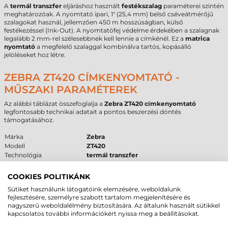
A
termál transzfer
eljáráshoz használt
festékszalag
paraméterei szintén
meghatározóak. A nyomtató ipari, 1" (25,4 mm) belső cséveátmérőjű
szalagokat használ, jellemzően 450 m hosszúságban, külső
festékezéssel (Ink-Out). A nyomtatófej védelme érdekében a szalagnak
legalább 2 mm-rel szélesebbnek kell lennie a címkénél. Ez a
matrica
nyomtató
a megfelelő szalaggal kombinálva tartós, kopásálló
jelöléseket hoz létre.
ZEBRA ZT420 CÍMKENYOMTATÓ -
MŰSZAKI PARAMÉTEREK
Az alábbi táblázat összefoglalja a
Zebra ZT420 címkenyomtató
legfontosabb technikai adatait a pontos beszerzési döntés
támogatásához.
Márka
Zebra
Modell
ZT420
Technológia
termál transzfer
Felbontás
203 dpi
Max. tekercsátmérő
200 mm
COOKIES POLITIKÁNK
Cséveméret
76 mm
Sütiket használunk látogatóink elemzésére, weboldalunk
Interfész
USB
,
RS232
,
Ethernet
,
Bluetooth
fejlesztésére, személyre szabott tartalom megjelenítésére és
Garancia
12
hónap (készülék) /
6
hónap (fej)
nagyszerű weboldalélmény biztosítására. Az általunk használt sütikkel
kapcsolatos további információkért nyissa meg a beállításokat.
FELHASZNÁLÁSI TERÜLETEK ÉS „MIKOR