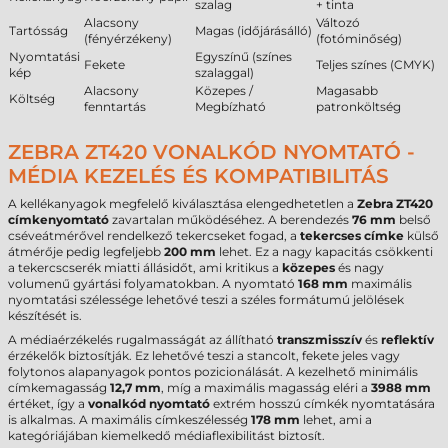
szalag
+ tinta
Alacsony
Változó
Tartósság
Magas (időjárásálló)
(fényérzékeny)
(fotóminőség)
Nyomtatási
Egyszínű (színes
Fekete
Teljes színes (CMYK)
kép
szalaggal)
Alacsony
Közepes /
Magasabb
Költség
fenntartás
Megbízható
patronköltség
ZEBRA ZT420 VONALKÓD NYOMTATÓ -
MÉDIA KEZELÉS ÉS KOMPATIBILITÁS
A kellékanyagok megfelelő kiválasztása elengedhetetlen a
Zebra ZT420
címkenyomtató
zavartalan működéséhez. A berendezés
76 mm
belső
cséveátmérővel rendelkező tekercseket fogad, a
tekercses címke
külső
átmérője pedig legfeljebb
200 mm
lehet. Ez a nagy kapacitás csökkenti
a tekercscserék miatti állásidőt, ami kritikus a
közepes
és nagy
volumenű gyártási folyamatokban. A nyomtató
168 mm
maximális
nyomtatási szélessége lehetővé teszi a széles formátumú jelölések
készítését is.
A médiaérzékelés rugalmasságát az állítható
transzmisszív
és
reflektív
érzékelők biztosítják. Ez lehetővé teszi a stancolt, fekete jeles vagy
folytonos alapanyagok pontos pozicionálását. A kezelhető minimális
címkemagasság
12,7 mm
, míg a maximális magasság eléri a
3988 mm
értéket, így a
vonalkód nyomtató
extrém hosszú címkék nyomtatására
is alkalmas. A maximális címkeszélesség
178 mm
lehet, ami a
kategóriájában kiemelkedő médiaflexibilitást biztosít.