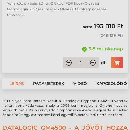
Vonalkód olvasás: 2D (pl. QR kód, PDF kód) • Olvasási
technológia: 2D Area Imager • Olvasási távolság: Közepes
távolságú
193 810 Ft
nettó
(
246 139 Ft
)
3-5 munkanap
db
LEÍRÁS
PARAMÉTEREK
VIDEÓ
KAPCSOLÓDÓ 
2019 elején bemutatásra került a Datalogic Gryphon GM4500 vezeték
nélküli vonalkódolvasó, mely a 2009-ben megjelent Gryphon család
legújabb tagja. Az olasz gyártó Gryphon szkennerei világszerte ismertek
és az elmúlt egy évtizedben közel egymillió darab került értékesítésre!
DATALOGIC GM4500 - A JÖVŐT HOZZA