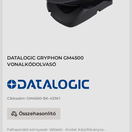
DATALOGIC GRYPHON GM4500
VONALKÓDOLVASÓ
Cikkszám:
GM4500-BK-433K1
Összehasonlító
Felhasználói környezet: Vállalati • Kivitel: Kézi/Állványos •