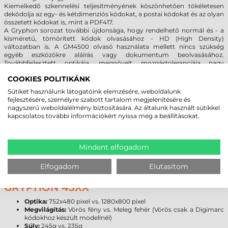
Kiemelkedő szkennelési teljesítményének köszönhetően tökéletesen
dekódolja az egy- és kétdimenziós kódokat, a postai kódokat és az olyan
összetett kódokat is, mint a PDF417.
A Gryphon sorozat további újdonsága, hogy rendelhető normál és - a
kisméretű, tömörített kódok olvasásához - HD (High Density)
változatban is. A GM4500 olvasó használata mellett nincs szükség
egyéb eszközökre aláírás vagy dokumentum beolvasásához.
Továbbfejlesztett optikája, megnövelt mozgástoleranciája nagy
sebességű képfeldolgozást nyújt, így könnyen olvassa a gyorsan mozgó
COOKIES POLITIKÁNK
kódokat is.
Sütiket használunk látogatóink elemzésére, weboldalunk
fejlesztésére, személyre szabott tartalom megjelenítésére és
VÁLTSON ZÖLDRE A DATALOGIC
nagyszerű weboldalélmény biztosítására. Az általunk használt sütikkel
OLVASÓIVAL
kapcsolatos további információkért nyissa meg a beállításokat.
A felhasználót segíti a Datalogic által szabadalmazott "Green Spot"
funkció, az olvasó által a kódra vetített zöld fény, mely a sikeres olvasást
jelzi, így akár zajos környezetben is meggyőződhetünk a művelet
Mindent elfogadom
befejezéséről.
Elfogadom
Elutasítom
ÖSSZEHASONLÍTÁS: GRPYHON 44XX VS
GRYPHON 45XX
Optika:
752x480 pixel vs. 1280x800 pixel
Megvilágítás:
Vörös fény vs. Meleg fehér (Vörös csak a Digimarc
kódokhoz készült modellnél)
Súly:
245g vs. 235g