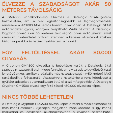
ÉLVEZZE A SZABADSÁGOT AKÁR 50
MÉTERES TÁVOLSÁGIG
A GM4500 vonalkódolvasó alkalmas a Datalogic STAR-System
használatára, ami a piac legbiztonságosabb és legmegbízhatóbb
rendszere a 433/910 Mhz rádiós kommunikációban. A Datalogic STAR
rádiórendszer gyors, könnyen telepíthető Wi-Fi hálózat. A Datalogic
Gryphon olvasó akár 50 méteres távolságból olvas rádió jeleket, ezzel
széles munkaterületet biztosít, szemben a kábeles olvasókkal, közben
biztonságosabbá és hatékonyabbá teszi a munkát.
EGY FELTÖLTÉSSEL AKÁR 80.000
OLVASÁS
A Gryphon GM4500 olvasóba is beépítésre került a Datalogic által
szabadalmaztatott Batch Mode funkció, amely az adatok gyűjtését teszi
lehetővé akkor, amikor a bázisállomás hatótávolságán (~50 méter) kívül
tartózkodik a felhasználó. Visszatérve a hatókörbe a vonalkódolvasó a
gyűjtött adatokat automatikusan átküldi a számítógép felé. A Datalogic
Gryphon GM4500 olvasó egy feltöltéssel ~80.000 olvasásra képes.
NINCS TÖBBÉ LEHETETLEN
A Datalogic Gryphon GM4500 olvasó képes olvasni a mobiltelefonok és
más mobil eszközök kijelzőjén megjelenő vonalkódokat is, így mobil
marketing és jegykezelő alkalmazásokhoz is kiválóan használható.