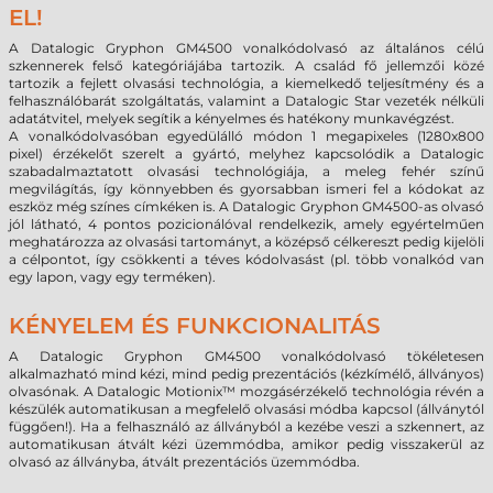
EL!
A Datalogic Gryphon GM4500 vonalkódolvasó az általános célú
szkennerek felső kategóriájába tartozik. A család fő jellemzői közé
tartozik a fejlett olvasási technológia, a kiemelkedő teljesítmény és a
felhasználóbarát szolgáltatás, valamint a Datalogic Star vezeték nélküli
adatátvitel, melyek segítik a kényelmes és hatékony munkavégzést.
A vonalkódolvasóban egyedülálló módon 1 megapixeles (1280x800
pixel) érzékelőt szerelt a gyártó, melyhez kapcsolódik a Datalogic
szabadalmaztatott olvasási technológiája, a meleg fehér színű
megvilágítás, így könnyebben és gyorsabban ismeri fel a kódokat az
eszköz még színes címkéken is. A Datalogic Gryphon GM4500-as olvasó
jól látható, 4 pontos pozicionálóval rendelkezik, amely egyértelműen
meghatározza az olvasási tartományt, a középső célkereszt pedig kijelöli
a célpontot, így csökkenti a téves kódolvasást (pl. több vonalkód van
egy lapon, vagy egy terméken).
KÉNYELEM ÉS FUNKCIONALITÁS
A Datalogic Gryphon GM4500 vonalkódolvasó tökéletesen
alkalmazható mind kézi, mind pedig prezentációs (kézkímélő, állványos)
olvasónak. A Datalogic Motionix™ mozgásérzékelő technológia révén a
készülék automatikusan a megfelelő olvasási módba kapcsol (állványtól
függően!). Ha a felhasználó az állványból a kezébe veszi a szkennert, az
automatikusan átvált kézi üzemmódba, amikor pedig visszakerül az
olvasó az állványba, átvált prezentációs üzemmódba.