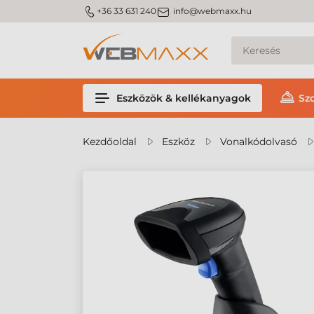
m_phone
m_email
+36 33 631 240
info@webmaxx.hu
Eszközök & kellékanyagok
Sz
Kezdőoldal
Eszköz
Vonalkódolvasó