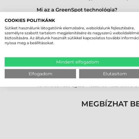
Mi az a GreenSpot technológia?
A GreenSpot technológia egy vizuális visszajelzé
COOKIES POLITIKÁNK
biztos legyen a beolvasás eredményességében, 
Sütiket használunk látogatóink elemzésére, weboldalunk fejlesztésére,
személyre szabott tartalom megjelenítésére és nagyszerű weboldalélm
biztosítására. Az általunk használt sütikkel kapcsolatos további informác
Mennyire strapabíró a Datalogic Quick
nyissa meg a beállításokat.
A Datalogic QuickScan QBT2500 vonalkódolvasó I
és hosszú élettartamú, így kiválóan alkalmas in
Mindent elfogadom
Mennyi ideig működik egy feltöltéssel a
Elfogadom
Elutasítom
A beépített 3250 mAh akkumulátor egyetlen töl
vonalkódolvasó egész műszakos használatra is a
MEGBÍZHAT B