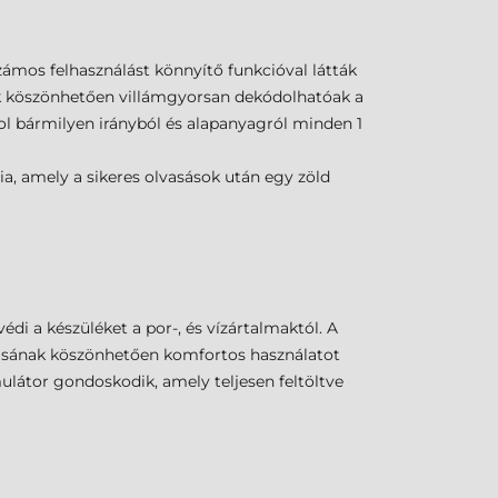
mos felhasználást könnyítő funkcióval látták
nek köszönhetően villámgyorsan dekódolhatóak a
 bármilyen irányból és alapanyagról minden 1
, amely a sikeres olvasások után egy zöld
di a készüléket a por-, és vízártalmaktól. A
ításának köszönhetően komfortos használatot
látor gondoskodik, amely teljesen feltöltve