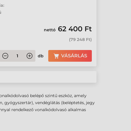
ia:
ú
62 400 Ft
nettó
(
79 248 Ft
)
VÁSÁRLÁS
db
vonalkódolvasó belépő szintű eszköz, amely
um, gyógyszertár), vendéglátás (beléptetés, jegy
aránnyal rendelkező vonalkódolvasó alkalmas