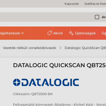
Kapcsolat
Szállítás és fize
Ar
olgáltatások
Akció
Újdonságok
Üg
Vezeték nélküli vonalkódolvasók
Datalogic QuickScan QB
DATALOGIC QUICKSCAN QBT2
Cikkszám:
QBT2500-BK
Felhasználói környezet: Általános • Kivitel: Kézi • Vona