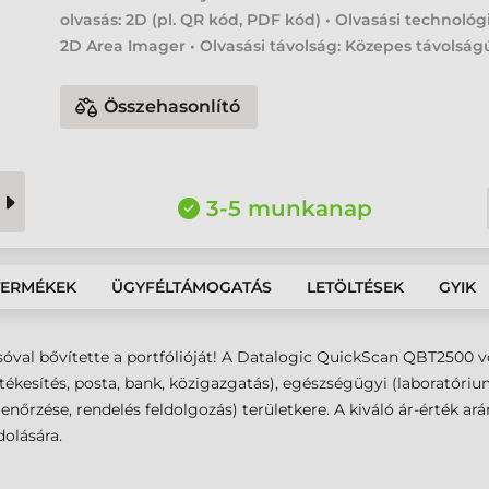
olvasás: 2D (pl. QR kód, PDF kód) • Olvasási technológ
2D Area Imager • Olvasási távolság: Közepes távolság
Összehasonlító
3-5 munkanap
TERMÉKEK
ÜGYFÉLTÁMOGATÁS
LETÖLTÉSEK
GYIK
sóval bővítette a portfólióját! A Datalogic QuickScan QBT2500 
értékesítés, posta, bank, közigazgatás), egészségügyi (laboratóri
llenőrzése, rendelés feldolgozás) területkere. A kiváló ár-érték 
olására.