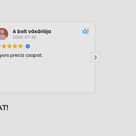
A bolt vásárlója
Green
2026-07-30
2026-
yors precíz csapat.
Nagy Gergőve
Rendkívül ny
felsőfokon b
T!