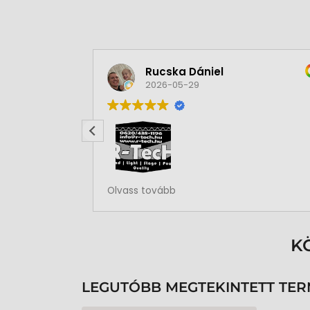
Rucska Dániel
2026-05-29
Rendben volt a rendelésem
Olvass tovább
K
LEGUTÓBB MEGTEKINTETT TE