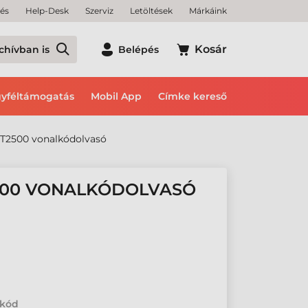
tés
Help-Desk
Szerviz
Letöltések
Márkáink
Kosár
chívban is
Belépés
yféltámogatás
Mobil App
Címke kereső
T2500 vonalkódolvasó
500 VONALKÓDOLVASÓ
lkód