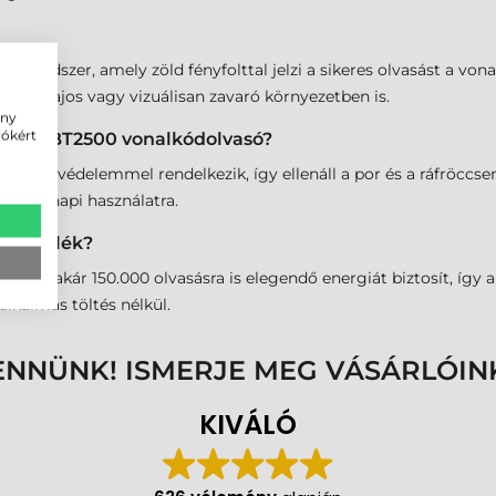
si rendszer, amely zöld fényfolttal jelzi a sikeres olvasást a von
még zajos vagy vizuálisan zavaró környezetben is.
ény
iókért
Scan QBT2500 vonalkódolvasó?
P52 védelemmel rendelkezik, így ellenáll a por és a ráfröccsenő 
tenzív napi használatra.
 készülék?
téssel akár 150.000 olvasásra is elegendő energiát biztosít, íg
lkalmas töltés nélkül.
ENNÜNK! ISMERJE MEG VÁSÁRLÓIN
KIVÁLÓ