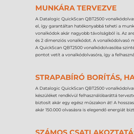
MUNKÁRA TERVEZVE
A Datalogic QuickScan QBT2500 vonalkódolvasót
el, így garantáltan hatékonyabbá teheti a mun
vonalkódok akár nagyobb távolságból is. Az a
és 2 dimenziós vonalkódot. A vonalkódolvasó m
A QuickScan QBT2500 vonalkódolvasóba szintén 
pontot vetít a vonalkódolvasóra, így a felhas
STRAPABÍRÓ BORÍTÁS, H
A Datalogic QuickScan QBT2500 vonalkódolvasó st
készüléket rendkívül felhasználóbaráttá terve
biztosít akár egy egész műszakon át! A hossza
akár 150.000 olvasásra is elegendő energiát bizt
SZÁMOS CSATLAKOZTATÁ