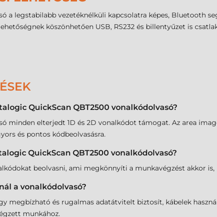
 a legstabilabb vezetéknélküli kapcsolatra képes, Bluetooth s
i lehetőségnek köszönhetően USB, RS232 és billentyűzet is csatla
DÉSEK
atalogic QuickScan QBT2500 vonalkódolvasó?
ó minden elterjedt 1D és 2D vonalkódot támogat. Az area ima
 gyors és pontos kódbeolvasásra.
atalogic QuickScan QBT2500 vonalkódolvasó?
nalkódokat beolvasni, ami megkönnyíti a munkavégzést akkor is, 
znál a vonalkódolvasó?
y megbízható és rugalmas adatátvitelt biztosít, kábelek használa
végzett munkához.