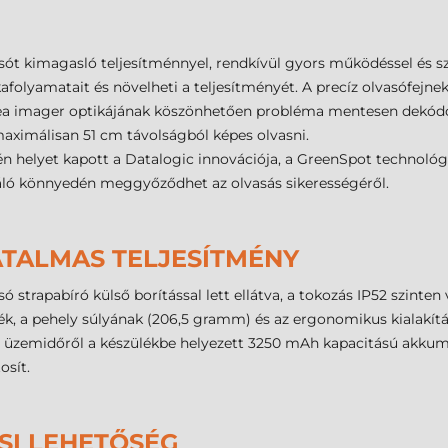
 kimagasló teljesítménnyel, rendkívül gyors működéssel és szá
kafolyamatait és növelheti a teljesítményét. A precíz olvasófej
rea imager optikájának köszönhetően probléma mentesen dekódol
aximálisan 51 cm távolságból képes olvasni.
helyet kapott a Datalogic innovációja, a GreenSpot technológia
ználó könnyedén meggyőződhet az olvasás sikerességéről.
ATALMAS TELJESÍTMÉNY
rapabíró külső borítással lett ellátva, a tokozás IP52 szinten vé
zték, a pehely súlyának (206,5 gramm) és az ergonomikus kialak
s üzemidőről a készülékbe helyezett 3250 mAh kapacitású akkumu
osít.
SI LEHETŐSÉG