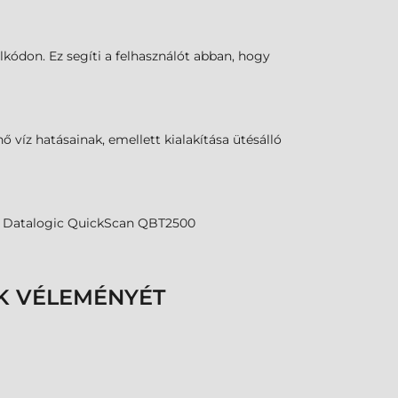
alkódon. Ez segíti a felhasználót abban, hogy
víz hatásainak, emellett kialakítása ütésálló
y a Datalogic QuickScan QBT2500
K VÉLEMÉNYÉT