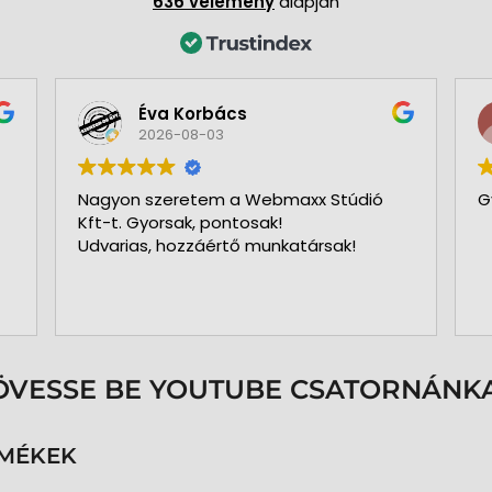
636 vélemény
alapján
Éva Korbács
2026-08-03
Nagyon szeretem a Webmaxx Stúdió
G
Kft-t. Gyorsak, pontosak!
Udvarias, hozzáértő munkatársak!
ÖVESSE BE YOUTUBE CSATORNÁNKA
RMÉKEK