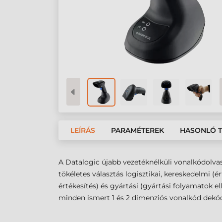
LEÍRÁS
PARAMÉTEREK
HASONLÓ 
A Datalogic újabb vezetéknélküli vonalkódolva
tökéletes választás logisztikai, kereskedelmi (
értékesítés) és gyártási (gyártási folyamatok e
minden ismert 1 és 2 dimenziós vonalkód dekód