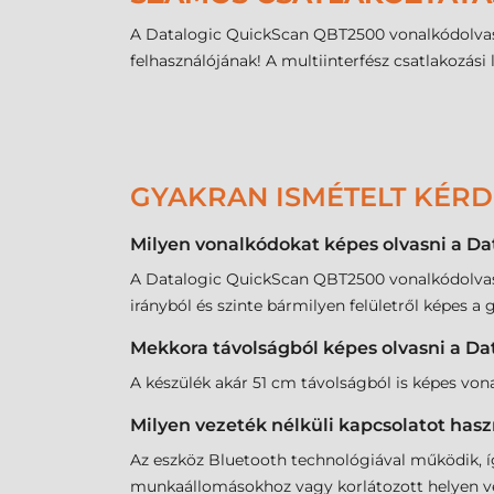
A Datalogic QuickScan QBT2500 vonalkódolvasó
felhasználójának! A multiinterfész csatlakozás
GYAKRAN ISMÉTELT KÉR
Milyen vonalkódokat képes olvasni a D
A Datalogic QuickScan QBT2500 vonalkódolvas
irányból és szinte bármilyen felületről képes a
Mekkora távolságból képes olvasni a D
A készülék akár 51 cm távolságból is képes vo
Milyen vezeték nélküli kapcsolatot has
Az eszköz Bluetooth technológiával működik, íg
munkaállomásokhoz vagy korlátozott helyen 