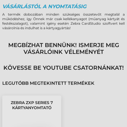
VÁSÁRLÁSTÓL A NYOMTATÁSIG
A termék dobozában minden szükséges összetevőt megtalál a
működéshez, így Önnek már csak kellékanyagot (műanyag kártyát és
festékszalagot), valamint igény esetén Zebra CardStudio szoftvert kell
vásárolnia és indulhat is a kártyagyártás!
MEGBÍZHAT BENNÜNK! ISMERJE MEG
VÁSÁRLÓINK VÉLEMÉNYÉT
KÖVESSE BE YOUTUBE CSATORNÁNKAT!
LEGUTÓBB MEGTEKINTETT TERMÉKEK
ZEBRA ZXP SERIES 7
KÁRTYANYOMTATÓ