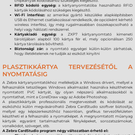
chipkártyák kódolásához szükséges kiegészítő.
RFID kódoló egység:
a kártyanyomtatóba használható RFID
kártyák kódolásához szükséges kiegészítő.
Wi-Fi interfész:
az amerikai gyártó készüléke alapkiépítésben
USB és Ethernet csatlakozással rendelkezik, de opcióként kérhető
wireless interfész, így még rugalmasabban összekapcsolható a
helyi vagy hálózati rendszerrel.
Kártyakiadó egység:
a ZXP7 kártyanyomtató kimeneti
tárolójában alapból 100 kártya fér el, mely opcionálisan 250
kártya tárolására bővíthető.
Biztonsági zár:
a nyomtató egységei külön-külön zárhatóak,
hogy illetéktelenek ne tudják az eszközt kinyitni
PLASZTIKKÁRTYA TERVEZÉSÉTŐL A
NYOMTATÁSIG
A Zebra kártyanyomtatókhoz mellékeljük a Windows drivert, mellyel a
felhasználók tetszőleges Windows alkalmazást használva készíthetnek
nyomtatott PVC kártyát, így olyan népszerű alkalmazásokból is
nyomtathat, mint a CorelDraw vagy az Adobe Photoshop.
A plasztikkártyák professzionális megtervezését és kódolását az
eszközhöz külön megvásárolható Zebra CardStudio szoftver biztosítja,
mellyel egy képszerkesztőhöz hasonlóan, grafikus tervezőfelületen
készítheti el a felhasználó a nyomatképet. A megnyomtatott műanyag
kártyák egyaránt tartalmazhatnak fényképeket, sorozatszámokat,
vonalkódot, szöveget, stb.
A Zebra CardStudio program négy változatban érhető el: