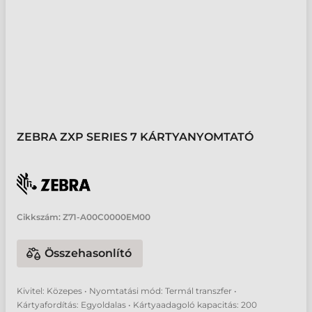
ZEBRA ZXP SERIES 7 KÁRTYANYOMTATÓ
Cikkszám:
Z71-A00C0000EM00
Összehasonlító
Kivitel: Közepes • Nyomtatási mód: Termál transzfer •
Kártyafordítás: Egyoldalas • Kártyaadagoló kapacitás: 200