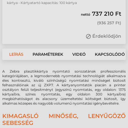
kártya • Kártyatartó kapacitás: 100 kártya
737 210 Ft
nettó
(
936 257 Ft
)
Érdeklődjön
LEÍRÁS
PARAMÉTEREK
VIDEÓ
KAPCSOLÓDÓ 
A Zebra plasztikkártya nyomtató sorozatának professzionális
kategóriájában, a legmodernebb nyomtatási technológiát alkalmazva
éles kontrasztú, kiváló színhűségű nyomtatási minőséget biztosít
felhasználóinak az új ZXP7. A kártyanyomtatók piacán a printer
osztályon felüli teljesítményt (egyszínű nyomtatás, egy oldalon: 1375
kártya/óra, színes nyomtatás, egy oldalon 300 kártya/óra)
megbízhatóságot és alacsony üzemeltetési költséget biztosít, így
alkalmas közepes és nagyobb volumenű nyomtatási igénybevételre.
KIMAGASLÓ MINŐSÉG, LENYŰGÖZŐ
SEBESSÉG