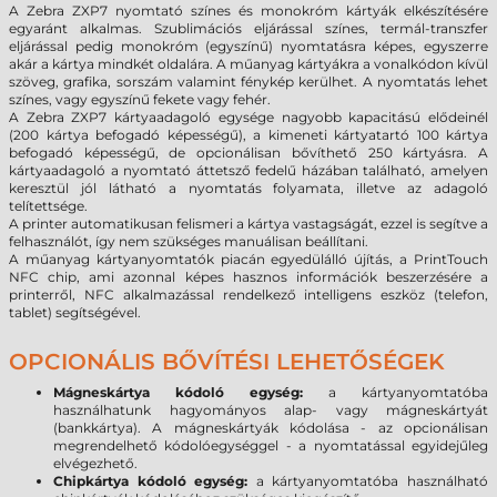
A Zebra ZXP7 nyomtató színes és monokróm kártyák elkészítésére
egyaránt alkalmas. Szublimációs eljárással színes, termál-transzfer
eljárással pedig monokróm (egyszínű) nyomtatásra képes, egyszerre
akár a kártya mindkét oldalára. A műanyag kártyákra a vonalkódon kívül
szöveg, grafika, sorszám valamint fénykép kerülhet. A nyomtatás lehet
színes, vagy egyszínű fekete vagy fehér.
A Zebra ZXP7 kártyaadagoló egysége nagyobb kapacitású elődeinél
(200 kártya befogadó képességű), a kimeneti kártyatartó 100 kártya
befogadó képességű, de opcionálisan bővíthető 250 kártyásra. A
kártyaadagoló a nyomtató áttetsző fedelű házában található, amelyen
keresztül jól látható a nyomtatás folyamata, illetve az adagoló
telítettsége.
A printer automatikusan felismeri a kártya vastagságát, ezzel is segítve a
felhasználót, így nem szükséges manuálisan beállítani.
A műanyag kártyanyomtatók piacán egyedülálló újítás, a PrintTouch
NFC chip, ami azonnal képes hasznos információk beszerzésére a
printerről, NFC alkalmazással rendelkező intelligens eszköz (telefon,
tablet) segítségével.
OPCIONÁLIS BŐVÍTÉSI LEHETŐSÉGEK
Mágneskártya kódoló egység:
a kártyanyomtatóba
használhatunk hagyományos alap- vagy mágneskártyát
(bankkártya). A mágneskártyák kódolása - az opcionálisan
megrendelhető kódolóegységgel - a nyomtatással egyidejűleg
elvégezhető.
Chipkártya kódoló egység:
a kártyanyomtatóba használható