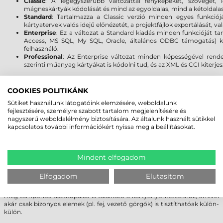
Classic
: A legegyszerűbb változattal fényképeket, szöveget
mágneskártyák kódolását és mind az egyoldalas, mind a kétoldalas 
Standard
: Tartalmazza a Classic verzió minden egyes funkciójá
kártyatervek valós idejű előnézetét, a projektfájlok exportálását, 
Enterprise
: Ez a változat a Standard kiadás minden funkcióját ta
Access, MS SQL, My SQL, Oracle, általános ODBC támogatás) kín
felhasználó.
Professional
: Az Enterprise változat minden képességével rende
szerinti műanyag kártyákat is kódolni tud, és az XML és CCI kiterje
TISZTÍTÁS, KARBANTARTÁS
COOKIES POLITIKÁNK
A Zebra kártyanyomtatók megbízható és folyamatos használatához
Sütiket használunk látogatóink elemzésére, weboldalunk
kiemelkedően fontos a rendszeres tisztítás, karbantartás. Fontos, hogy
fejlesztésére, személyre szabott tartalom megjelenítésére és
használattól függően rendszeresen (hetente/havonta/500 kártyánként)
nagyszerű weboldalélmény biztosítására. Az általunk használt sütikkel
megfelelő Zebra tisztító eszközökkel (tisztító kártya, görgő tisztító,
kapcsolatos további információkért nyissa meg a beállításokat.
tisztítópálca, stb.) elvégezze a nyomtató takarítását ezzel megóvva a
kiváló nyomatminőséget, csökkentve az esetleges meghibásodásnak a
kockázatát és növelve a kártyanyomtató élettartamát.
A Zebra alkohollal átitatott tisztító kártyái egy menetben a
Mindent elfogadom
nyomtatófejről és a kártyavezető görgőkről is eltávolítják a nem
kívánatos szennyeződéseket. A nyomtátási folyamat megkezdése előtt
Elfogadom
Elutasítom
a printerben található tisztító görgő távolítja el a plasztik kártyáról az
esetleges szennyeződést, port. A Zebra kínálatában a fentieken kívül
még tamponos tisztítópálca is található a kártyanyomtatókhoz, amivel
akár csak bizonyos elemek (pl. fej, vezető görgők) is tisztíthatóak külön-
külön.