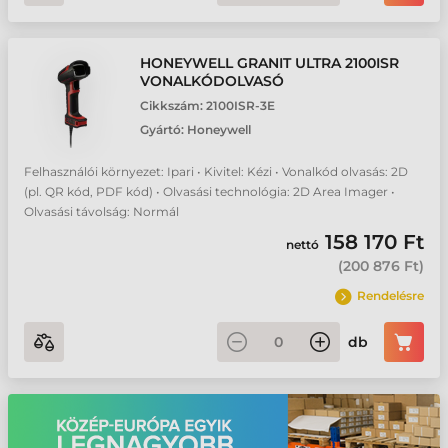
HONEYWELL GRANIT ULTRA 2100ISR
VONALKÓDOLVASÓ
Cikkszám:
2100ISR-3E
Gyártó:
Honeywell
Felhasználói környezet: Ipari • Kivitel: Kézi • Vonalkód olvasás: 2D
(pl. QR kód, PDF kód) • Olvasási technológia: 2D Area Imager •
Olvasási távolság: Normál
158 170 Ft
nettó
(
200 876 Ft
)
Rendelésre
db