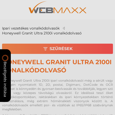
Ipari vezetékes vonalkódolvasók
Honeywell Granit Ultra 2100i vonalkódolvasó
SZŰRÉSEK
HONEYWELL GRANIT ULTRA 2100I
Beszélgetés indítása
VONALKÓDOLVASÓ
A Honeywell Granit Ultra 2100i ipari vonalkódolvasói még a sérült vagy
gyengén nyomtatott 1D, 2D, postai, Digimarc, DotCode és OCR
kódokat is könnyedén és gyorsan beolvassák és továbbítják, legyen szó
közeli vagy közepes távolságú olvasásról. Ez ideálissá teszi őket
elosztóközpontokban, raktárakban és ipari környezetekben történő
felhasználásra, még extrém hőmérsékleti viszonyok között is. A
vonalkódolvasók emellett por- és vízállóak az IP65/IP68 szabványnak
megfelelően.