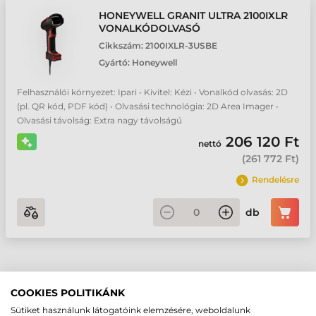
HONEYWELL GRANIT ULTRA 2100IXLR
VONALKÓDOLVASÓ
Cikkszám:
2100IXLR-3USBE
Gyártó:
Honeywell
Felhasználói környezet: Ipari • Kivitel: Kézi • Vonalkód olvasás: 2D
(pl. QR kód, PDF kód) • Olvasási technológia: 2D Area Imager •
Olvasási távolság: Extra nagy távolságú
206 120 Ft
nettó
(
261 772 Ft
)
Rendelésre
db
IPARI VEZETÉKES VONALKÓDOLVASÓK
COOKIES POLITIKÁNK
BEMUTATÁSA
Sütiket használunk látogatóink elemzésére, weboldalunk