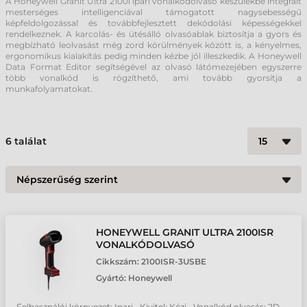
A Honeywell Granit Ultra 2100i ipari vonalkódolvasó készülékbe integrált
mesterséges intelligenciával támogatott nagysebességű
képfeldolgozással és továbbfejlesztett dekódolási képességekkel
rendelkeznek. A karcolás- és ütésálló olvasóablak biztosítja a gyors és
megbízható leolvasást még zord körülmények között is, a kényelmes,
ergonomikus kialakítás pedig minden kézbe jól illeszkedik. A Honeywell
Data Format Editor segítségével az olvasó látómezejében egyszerre
több vonalkód is rögzíthető, ami tovább gyorsítja a
munkafolyamatokat.
6
találat
HONEYWELL GRANIT ULTRA 2100ISR
VONALKÓDOLVASÓ
Cikkszám:
2100ISR-3USBE
Gyártó:
Honeywell
Felhasználói környezet: Ipari • Kivitel: Kézi • Vonalkód olvasás: 2D