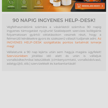
90 NAPIG INGYENES HELP-DESK!
Végfelhasználóink számára a vásárlástól számítva 90 napig
ingyenes támogatást nyújtunk! Szakképzett szervizes kollégáink
folyamatosan gyártói oktatásokon vesznek részt, hogy a
felmerülő kérdésekre gyors és szakszerű választ tudjanak adni.
Az
INGYENES HELP-DESK szolgáltatás pontos tartalmát ismerje
meg!
Vállalatunk a 90 nap lejárta után sem hagyja magára ügyfeleit!
Szervizünkben
jótállási idő alatt és után is vállaljuk
vonalkódtechnikai készülékek (címkenyomtató, vonalkódolvasó,
adatgyűjtő, stb.) szervizelését és karbantartását!