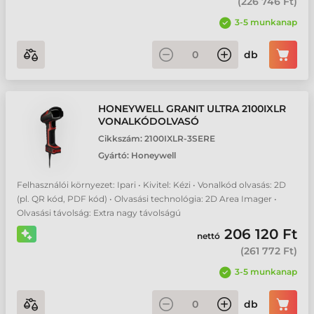
(
226 746 Ft
)
3-5 munkanap
db
HONEYWELL GRANIT ULTRA 2100IXLR
VONALKÓDOLVASÓ
Cikkszám:
2100IXLR-3SERE
Gyártó:
Honeywell
Felhasználói környezet: Ipari • Kivitel: Kézi • Vonalkód olvasás: 2D
(pl. QR kód, PDF kód) • Olvasási technológia: 2D Area Imager •
Olvasási távolság: Extra nagy távolságú
206 120 Ft
nettó
(
261 772 Ft
)
3-5 munkanap
db