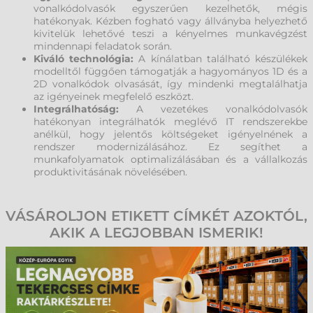
vonalkódolvasók egyszerűen kezelhetők, mégis
hatékonyak. Kézben fogható vagy állványba helyezhető
kivitelük lehetővé teszi a kényelmes munkavégzést
mindennapi feladatok során.
Kiváló technológia:
A kínálatban található készülékek
modelltől függően támogatják a hagyományos 1D és a
2D vonalkódok olvasását, így mindenki megtalálhatja
az igényeinek megfelelő eszközt.
Integrálhatóság:
A vezetékes vonalkódolvasók
hatékonyan integrálhatók meglévő IT rendszerekbe
anélkül, hogy jelentős költségeket igényelnének a
rendszer modernizálásához. Ez segíthet a
munkafolyamatok optimalizálásában és a vállalkozás
produktivitásának növelésében.
VÁSÁROLJON ETIKETT CÍMKÉT AZOKTÓL,
AKIK A LEGJOBBAN ISMERIK!