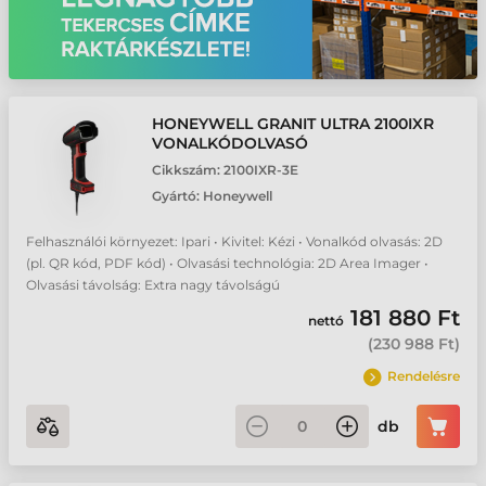
HONEYWELL GRANIT ULTRA 2100IXR
VONALKÓDOLVASÓ
Cikkszám:
2100IXR-3E
Gyártó:
Honeywell
Felhasználói környezet: Ipari • Kivitel: Kézi • Vonalkód olvasás: 2D
(pl. QR kód, PDF kód) • Olvasási technológia: 2D Area Imager •
Olvasási távolság: Extra nagy távolságú
181 880 Ft
nettó
(
230 988 Ft
)
Rendelésre
db