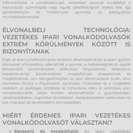
információkat a vonalkódolvasó vezetéken azonnal továbbítja a
kapcsolódó számítógép vagy egyéb adatfeldolgozó eszköz felé, így
gördülékenyen és hatékonyan gyorsítja az adatgyűjtési
munkafolyamatokat.
ÉLVONALBELI TECHNOLÓGIA:
VEZETÉKES IPARI VONALKÓDOLVASÓK
EXTRÉM KÖRÜLMÉNYEK KÖZÖTT IS
BIZONYÍTANAK
Ezek az ipari vonalkódolvasók kiválóan alkalmazkodnak az ipari, gyártói
környezet kihívásaihoz, ellenállnak a pornak, a nedvességnek és egyéb
felhasználói körülményben előforduló tényezőknek. Robusztus
kialakításuknak köszönhetően magasfokúan strapabíróak és
megbízhatóak, ami elengedhetetlen az ipari alkalmazások során, ahol
kiemelten fontos a folyamatok zavartalan működése és a megfelelő
védelem az esetleges ütődések és zuhanások ellen. A vezetékes ipari
vonalkódolvasók széles körben alkalmazhatók a gyártóiparban,
raktárkezelésben, logisztikai területeken, kiskereskedelmi szektorban és
sok más ipari és kereskedelmi környezetben.
MIÉRT ÉRDEMES IPARI VEZETÉKES
VONALKÓDOLVASÓT VÁLASZTANI?
Egyszerű és megbízható:
Az ipari vezetékes