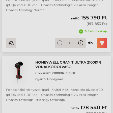
(pl. QR kód, PDF kód) • Olvasási technológia: 2D Area Imager •
Olvasási távolság: Normál
155 790 Ft
nettó
(
197 853 Ft
)
3-5 munkanap
db
HONEYWELL GRANIT ULTRA 2100IXR
VONALKÓDOLVASÓ
Cikkszám:
2100IXR-3USBE
Gyártó:
Honeywell
Felhasználói környezet: Ipari • Kivitel: Kézi • Vonalkód olvasás: 2D
(pl. QR kód, PDF kód) • Olvasási technológia: 2D Area Imager •
Olvasási távolság: Extra nagy távolságú
178 540 Ft
nettó