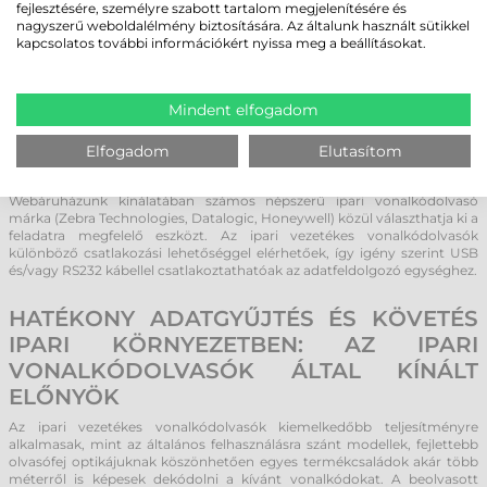
A vezetékes ipari
vonalkódolvasók
olyan eszközök, amelyeket
fejlesztésére, személyre szabott tartalom megjelenítésére és
alkalmasak a termékek és csomagok gyors és hatékony azonosítására.
nagyszerű weboldalélmény biztosítására. Az általunk használt sütikkel
Ezek a készülékek rendkívül fontos szerepet játszanak a gyártási
kapcsolatos további információkért nyissa meg a beállításokat.
folyamatokban, raktárakban és kereskedelmi területeken, mivel
lehetővé teszik a termékek gyors és pontos nyomon követését. Az ipari
területekre tervezett vezetékes vonalkódolvasó ellenáll a környezeti
hatásoknak, beleértve az extrém hőmérsékleteket (akár -20 °C), port,
Mindent elfogadom
vizet, páratartalmat és mechanikai sérüléseket. Az ellenálló kialakítás
mellett a belső szerkezetüket is megerősítették az ipari
Elfogadom
Elutasítom
vonalkódolvasóknál, így növelve a stabilitást és csökkentve a
meghibásodás esélyét.
Webáruházunk kínálatában számos népszerű ipari vonalkódolvasó
márka (Zebra Technologies, Datalogic, Honeywell) közül választhatja ki a
feladatra megfelelő eszközt. Az ipari vezetékes vonalkódolvasók
különböző csatlakozási lehetőséggel elérhetőek, így igény szerint USB
és/vagy RS232 kábellel csatlakoztathatóak az adatfeldolgozó egységhez.
HATÉKONY ADATGYŰJTÉS ÉS KÖVETÉS
IPARI KÖRNYEZETBEN: AZ IPARI
VONALKÓDOLVASÓK ÁLTAL KÍNÁLT
ELŐNYÖK
Az ipari vezetékes vonalkódolvasók kiemelkedőbb teljesítményre
alkalmasak, mint az általános felhasználásra szánt modellek, fejlettebb
olvasófej optikájuknak köszönhetően egyes termékcsaládok akár több
méterről is képesek dekódolni a kívánt vonalkódokat. A beolvasott