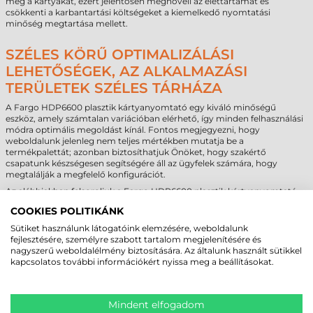
meg a kártyákat, ezért jelentősen megnöveli az élettartamát és
csökkenti a karbantartási költségeket a kiemelkedő nyomtatási
minőség megtartása mellett.
SZÉLES KÖRŰ OPTIMALIZÁLÁSI
LEHETŐSÉGEK, AZ ALKALMAZÁSI
TERÜLETEK SZÉLES TÁRHÁZA
A Fargo HDP6600 plasztik kártyanyomtató egy kiváló minőségű
eszköz, amely számtalan variációban elérhető, így minden felhasználási
módra optimális megoldást kínál. Fontos megjegyezni, hogy
weboldalunk jelenleg nem teljes mértékben mutatja be a
termékpalettát; azonban biztosíthatjuk Önöket, hogy szakértő
csapatunk készségesen segítségére áll az ügyfelek számára, hogy
megtalálják a megfelelő konfigurációt.
Az alábbiakban felsoroljuk a Fargo HDP6600 plasztik kártyanyomtató
néhány kulcsfontosságú kiegészítőjét:
COOKIES POLITIKÁNK
Kártyaegyengető modul (Card Flattener Module):
Biztosítja a
Sütiket használunk látogatóink elemzésére, weboldalunk
kártya felületének tökéletes egyenletességét, ami
fejlesztésére, személyre szabott tartalom megjelenítésére és
elengedhetetlen a pontos és megbízható kártyanyomtatási
nagyszerű weboldalélmény biztosítására. Az általunk használt sütikkel
folyamatokhoz.
kapcsolatos további információkért nyissa meg a beállításokat.
Mágnescsík kódoló (Magnetic Stripe Encoder):
A kártya
mágnescsíkjának kódolására szolgál, lehetővé téve az azonosítást
és a tranzakciókat azok számára, akik mágnescsík olvasókat
használnak.
Mindent elfogadom
Érintéses chip kódoló (Contact Chip Encoder):
A kártya