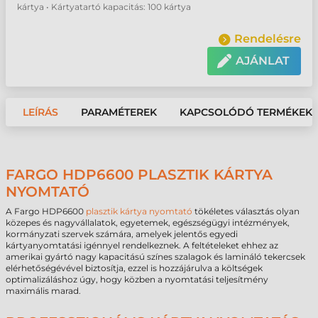
kártya • Kártyatartó kapacitás: 100 kártya
Rendelésre
AJÁNLAT
LEÍRÁS
PARAMÉTEREK
KAPCSOLÓDÓ TERMÉKEK
FARGO HDP6600 PLASZTIK KÁRTYA
NYOMTATÓ
A Fargo HDP6600
plasztik kártya nyomtató
tökéletes választás olyan
közepes és nagyvállalatok, egyetemek, egészségügyi intézmények,
kormányzati szervek számára, amelyek jelentős egyedi
kártyanyomtatási igénnyel rendelkeznek. A feltételeket ehhez az
amerikai gyártó nagy kapacitású színes szalagok és lamináló tekercsek
elérhetőségévével biztosítja, ezzel is hozzájárulva a költségek
optimalizáláshoz úgy, hogy közben a nyomtatási teljesítmény
maximális marad.