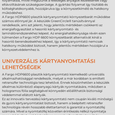
folyamatba, mivel megszűnik a felesleges anyagok kezelésének vagy
eltávolításának szükségszerűsége. A gyártási folyamat így tisztább és
költséghatékonyabb, hozzájárulva így a környezetkímélő és hatékony
működéshez.
A Fargo HDP6600 plasztik kártyanyomtató környezetbarát működése
számos előnnyel jár. A készülék GreenCircle® tanúsítvánnyal
rendelkezik, ami azt jelenti, hogy jelentős mértékben csökkenti az
energiafogyasztást a hasonló kártyanyomtató- és
laminálórendszerekhez képest. Az energiahatékonysága révén ezen
túlmenően a Fargo HDP 6600 környezetbarát alternatívát kínál a
hasonló berendezésekhez képest, így a kártyanyomtató nemcsak
hatékony működést biztosít, hanem jelentős mértékben hozzájárul a
környezetvédelemhez is.
UNIVERZÁLIS KÁRTYANYOMTATÁSI
LEHETŐSÉGEK
A Fargo HDP6600 plasztik kártyanyomtató kiemelkedő univerzális
alkalmazhatósággal rendelkezik, melyet a már korábban is említett
retranszfer technológia tesz lehetővé. Ennek köszönhetően a készülék
alkalmas különböző alapanyagú kártyák nyomtatására, miközben a
hologramos fólia segítségével könnyedén előállíthatók biztonsági
védelemmel ellátott kártyák.
Ez az innovatív tervezésű kártyanyomtató nem csupán kiváló minőségű
és gyors kártyanyomtatást biztosít, hanem a beépített retranszfer
technológia révén hosszabb élettartamot is garantál a nyomtatófej
számára. Mivel a nyomtatófej közvetlen érintkezés nélkül nyomtatja