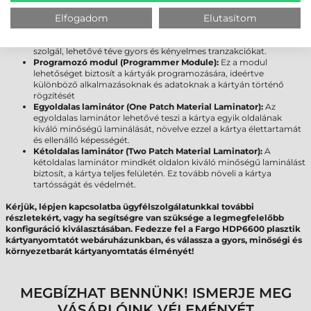
érintkező chipjének kódolását teszi lehetővé, biztosítva ezzel
Elfogadom
Elutasítom
további biztonsági és azonosítási funkciókat.
Érintésnélküli chip kódoló (Contactless Encoder):
Az
érintésmentes technológiával rendelkező kártyák kódolására
szolgál, lehetővé téve gyors és kényelmes tranzakciókat.
Programozó modul (Programmer Module):
Ez a modul
lehetőséget biztosít a kártyák programozására, ideértve
különböző alkalmazásoknak és adatoknak a kártyán történő
rögzítését
Egyoldalas laminátor (One Patch Material Laminator):
Az
egyoldalas laminátor lehetővé teszi a kártya egyik oldalának
kiváló minőségű laminálását, növelve ezzel a kártya élettartamát
és ellenálló képességét.
Kétoldalas laminátor (Two Patch Material Laminator):
A
kétoldalas laminátor mindkét oldalon kiváló minőségű laminálást
biztosít, a kártya teljes felületén. Ez tovább növeli a kártya
tartósságát és védelmét.
Kérjük, lépjen kapcsolatba ügyfélszolgálatunkkal további
részletekért, vagy ha segítségre van szüksége a legmegfelelőbb
konfiguráció kiválasztásában. Fedezze fel a Fargo HDP6600 plasztik
kártyanyomtatót webáruházunkban, és válassza a gyors, minőségi és
környezetbarát kártyanyomtatás élményét!
MEGBÍZHAT BENNÜNK! ISMERJE MEG
VÁSÁRLÓINK VÉLEMÉNYÉT