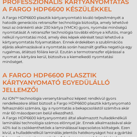
PROFESSZIONÁLIS KÁRTYANYOMTATÁS
A FARGO HDP6600 KÉSZÜLÉKKEL
A Fargo HDP6600 plasztik kártyanyomtató kiváló teljesítményét a
hatodik generációs retranszfer technológia biztosítja, amely lehetővé
teszi az óránkénti akár 230 kártya (YMCK) gyors, nyomdai minőségű
nyomtatását A retranszfer technológia további előnye a kifutós, margó
nélküli nyomtatási mód, amely éles képek elérését teszi lehetővé a
kártyanyomtatás folyamatában. Ennek érdekében a szublimációs
eljárás alkalmazásával a nyomtatás során használt grafika negatívja egy
rugalmas, átlátszó fóliára kerül. Ezután a termotranszfer eljárással a
nyomat a kártyára kerül, biztosítva a kiemelkedő nyomtatási
minőséget.
A FARGO HDP6600 PLASZTIK
KÁRTYANYOMATÓ EGYEDÜLÁLLÓ
JELLEMZŐI
Az iON™ technológia versenytársaihoz képest rendkívül gyors
rendelkezésre állást biztosít a Fargo HDP6600 plasztik kártyanyomató
felhasználói számára, így a nyomtatás a bekapcsolástól számítva akár
már 60 másodpercen belül elkezdhető.
A Fargo HDP6600 kártyanyomtató által alkalmazott hulladéknélküli
laminálási technológia számos előnnyel jár. Ennek alkalmazásával akár
40%-kal is csökkenthetőek a laminálással kapcsolatos költségek. Ezen
kívül, a hulladéknélküli laminálás jelentős hatékonyságot hoz a gyártási