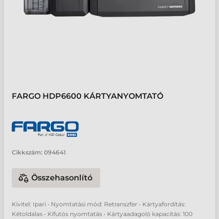
FARGO HDP6600 KÁRTYANYOMTATÓ
Cikkszám:
094641
Összehasonlító
Kivitel: Ipari • Nyomtatási mód: Retranszfer • Kártyafordítás:
Kétoldalas • Kifutós nyomtatás • Kártyaadagoló kapacitás: 100