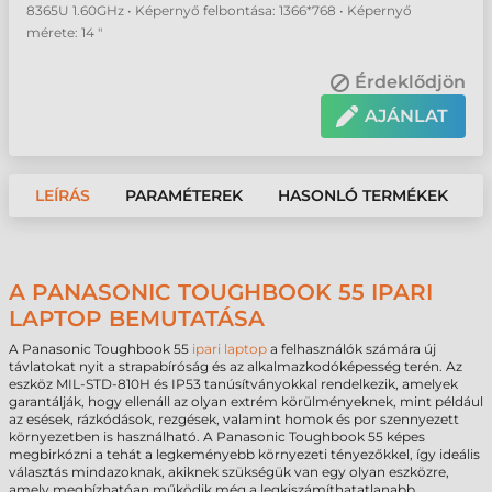
8365U 1.60GHz • Képernyő felbontása: 1366*768 • Képernyő
mérete: 14 "
Érdeklődjön
AJÁNLAT
LEÍRÁS
PARAMÉTEREK
HASONLÓ TERMÉKEK
A PANASONIC TOUGHBOOK 55 IPARI
LAPTOP BEMUTATÁSA
A Panasonic Toughbook 55
ipari laptop
a felhasználók számára új
távlatokat nyit a strapabíróság és az alkalmazkodóképesség terén. Az
eszköz MIL-STD-810H és IP53 tanúsítványokkal rendelkezik, amelyek
garantálják, hogy ellenáll az olyan extrém körülményeknek, mint például
az esések, rázkódások, rezgések, valamint homok és por szennyezett
környezetben is használható. A Panasonic Toughbook 55 képes
megbirkózni a tehát a legkeményebb környezeti tényezőkkel, így ideális
választás mindazoknak, akiknek szükségük van egy olyan eszközre,
amely megbízhatóan működik még a legkiszámíthatatlanabb