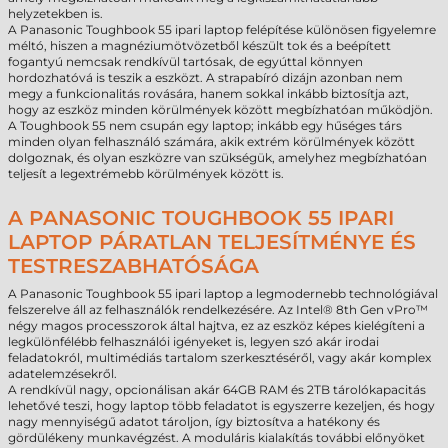
helyzetekben is.
A Panasonic Toughbook 55 ipari laptop felépítése különösen figyelemre
méltó, hiszen a magnéziumötvözetből készült tok és a beépített
fogantyú nemcsak rendkívül tartósak, de egyúttal könnyen
hordozhatóvá is teszik a eszközt. A strapabíró dizájn azonban nem
megy a funkcionalitás rovására, hanem sokkal inkább biztosítja azt,
hogy az eszköz minden körülmények között megbízhatóan működjön.
A Toughbook 55 nem csupán egy laptop; inkább egy hűséges társ
minden olyan felhasználó számára, akik extrém körülmények között
dolgoznak, és olyan eszközre van szükségük, amelyhez megbízhatóan
teljesít a legextrémebb körülmények között is.
A PANASONIC TOUGHBOOK 55 IPARI
LAPTOP PÁRATLAN TELJESÍTMÉNYE ÉS
TESTRESZABHATÓSÁGA
A Panasonic Toughbook 55 ipari laptop a legmodernebb technológiával
felszerelve áll az felhasználók rendelkezésére. Az Intel® 8th Gen vPro™
négy magos processzorok által hajtva, ez az eszköz képes kielégíteni a
legkülönfélébb felhasználói igényeket is, legyen szó akár irodai
feladatokról, multimédiás tartalom szerkesztéséről, vagy akár komplex
adatelemzésekről.
A rendkívül nagy, opcionálisan akár 64GB RAM és 2TB tárolókapacitás
lehetővé teszi, hogy laptop több feladatot is egyszerre kezeljen, és hogy
nagy mennyiségű adatot tároljon, így biztosítva a hatékony és
gördülékeny munkavégzést. A moduláris kialakítás további előnyöket