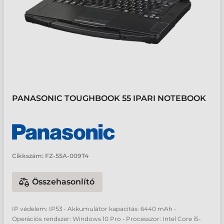
PANASONIC TOUGHBOOK 55 IPARI NOTEBOOK
Cikkszám:
FZ-55A-009T4
Összehasonlító
IP védelem: IP53 • Akkumulátor kapacitás: 6440 mAh •
Operációs rendszer: Windows 10 Pro • Processzor: Intel Core i5-