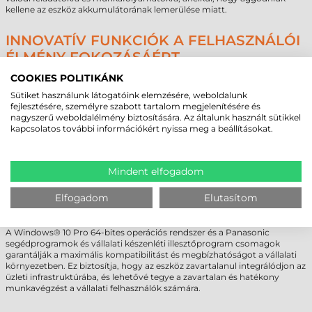
kellene az eszköz akkumulátorának lemerülése miatt.
INNOVATÍV FUNKCIÓK A FELHASZNÁLÓI
ÉLMÉNY FOKOZÁSÁÉRT
A Panasonic Toughbook 55 ipari laptop nem csupán egy
COOKIES POLITIKÁNK
nagyteljesítményű és strapabíró eszköz, hanem egy olyan átfogó
Sütiket használunk látogatóink elemzésére, weboldalunk
megoldás, amely számos innovatív funkciót kínál, hogy maximalizálja a
fejlesztésére, személyre szabott tartalom megjelenítésére és
felhasználói élményt és növelje a hatékonyságot. Az eszköz rendelkezik
nagyszerű weboldalélmény biztosítására. Az általunk használt sütikkel
egy infravörös webkamerával és speciális mikrofonokkal, amelyek
kapcsolatos további információkért nyissa meg a beállításokat.
lehetővé teszik a biztonságos azonosítást és a pontos hangfelvételt.
Emellett az adatvédelmi borítás garantálja a felhasználók személyes
adatainak biztonságát és védelmét.
Az elsők között alkalmazott FirstNet Ready™ EM7511 Band 14 mobil
Mindent elfogadom
szélessávú technológia lehetővé teszi a zökkenőmentes kapcsolódást
kritikus helyzetekben, amelyekben az internetkapcsolat
Elfogadom
Elutasítom
elengedhetetlen. Ez biztosítja, hogy a felhasználók mindig kapcsolatban
maradjanak a külvilággal, és gyorsan és hatékonyan reagálhassanak az
aktuális kihívásokra és helyzetekre.
A Windows® 10 Pro 64-bites operációs rendszer és a Panasonic
segédprogramok és vállalati készenléti illesztőprogram csomagok
garantálják a maximális kompatibilitást és megbízhatóságot a vállalati
környezetben. Ez biztosítja, hogy az eszköz zavartalanul integrálódjon az
üzleti infrastruktúrába, és lehetővé tegye a zavartalan és hatékony
munkavégzést a vállalati felhasználók számára.