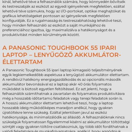
kínál, lehetővé téve a felhasználók számára, hogy könnyedén bővítsék
és testreszabják az eszközt az egyedi igényeiknek megfelelően, ezáltal
lehetővé téve számukra, hogy az I/O-portokat, optikai meghajtókat és
grafikus lehetőségeket pontosan az igényeiknek megfelelően
konfigurálják. Ez a rugalmasság és testreszabhatóság lehetővé teszi,
hogy minden felhasználó az eszközt a saját munkájához és
preferenciáihoz igazítsa, így maximalizálva a hatékonyságot és a
produktivitást minden körülmények között.
A PANASONIC TOUGHBOOK 55 IPARI
LAPTOP – LENYŰGÖZŐ AKKUMLÁTOR-
ÉLETTARTAM
A Panasonic Toughbook 55 ipari laptop kimagasló teljesítményének
egyik legkiemelkedőbb aspektusa a lenyűgöző akkumulátor-élettartam.
A rendkívül hatékony energiagazdálkodás és az opcionális második
akkumulátor bevonásával ez a laptop akár 40 órás folyamatos
működést is biztosít egyetlen feltöltéssel. Ez azt jelenti, hogy a
felhasználók számíthatnak a zavartalan és folyamatos produktivitásra
még a hosszabb időtartamú feladatok vagy terepi feladatok során is.
A hosszú akkumulátor élettartam lehetővé teszi, hogy a laptop
hosszabb ideig működőképes maradjon anélkül, hogy gyakran
újratöltésre lenne szükség. Ezáltal jelentősen javul az eszköz
hatékonysága, és minimalizálódik az állásidő. A felhasználóknak nincs
szükségük folyamatosan figyelemmel kísérni az akkumulátor töltöttségi
szintjét vagy gyakran töltőre csatlakozniuk, így több időt fordíthatnak a
valódi feladatokra és munkafolyamatokra, anélkül, hogy aggódniuk