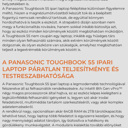
helyzetekben is.
A Panasonic Toughbook 55 ipari laptop felépítése különösen figyelemre
méltó, hiszen a magnéziumötvözetből készült tok és a beépített
fogantyú nemcsak rendkívül tartósak, de egyúttal könnyen
hordozhatóvá is teszik a eszközt. A strapabíró dizájn azonban nem
megy a funkcionalitás rovására, hanem sokkal inkább biztosítja azt,
hogy az eszköz minden körülmények között megbízhatóan működjön.
A Toughbook 55 nem csupán egy laptop; inkább egy hűséges társ
minden olyan felhasználó számára, akik extrém körülmények között
dolgoznak, és olyan eszközre van szükségük, amelyhez megbízhatóan
teljesít a legextrémebb körülmények között is.
A PANASONIC TOUGHBOOK 55 IPARI
LAPTOP PÁRATLAN TELJESÍTMÉNYE ÉS
TESTRESZABHATÓSÁGA
A Panasonic Toughbook 55 ipari laptop a legmodernebb technológiával
felszerelve áll az felhasználók rendelkezésére. Az Intel® 8th Gen vPro™
négy magos processzorok által hajtva, ez az eszköz képes kielégíteni a
legkülönfélébb felhasználói igényeket is, legyen szó akár irodai
feladatokról, multimédiás tartalom szerkesztéséről, vagy akár komplex
adatelemzésekről.
A rendkívül nagy, opcionálisan akár 64GB RAM és 2TB tárolókapacitás
lehetővé teszi, hogy laptop több feladatot is egyszerre kezeljen, és hogy
nagy mennyiségű adatot tároljon, így biztosítva a hatékony és
gördülékeny munkavégzést. A moduláris kialakítás további előnyöket