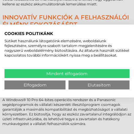
kellene az eszköz akkumulátorának lemerülése miatt.
INNOVATÍV FUNKCIÓK A FELHASZNÁLÓI
ÉLMÉNY FOKOZÁSÁÉRT
A Panasonic Toughbook 55 ipari laptop nem csupán egy
COOKIES POLITIKÁNK
nagyteljesítményű és strapabíró eszköz, hanem egy olyan átfogó
Sütiket használunk látogatóink elemzésére, weboldalunk
megoldás, amely számos innovatív funkciót kínál, hogy maximalizálja a
fejlesztésére, személyre szabott tartalom megjelenítésére és
felhasználói élményt és növelje a hatékonyságot. Az eszköz rendelkezik
nagyszerű weboldalélmény biztosítására. Az általunk használt sütikkel
egy infravörös webkamerával és speciális mikrofonokkal, amelyek
kapcsolatos további információkért nyissa meg a beállításokat.
lehetővé teszik a biztonságos azonosítást és a pontos hangfelvételt.
Emellett az adatvédelmi borítás garantálja a felhasználók személyes
adatainak biztonságát és védelmét.
Az elsők között alkalmazott FirstNet Ready™ EM7511 Band 14 mobil
Mindent elfogadom
szélessávú technológia lehetővé teszi a zökkenőmentes kapcsolódást
kritikus helyzetekben, amelyekben az internetkapcsolat
Elfogadom
Elutasítom
elengedhetetlen. Ez biztosítja, hogy a felhasználók mindig kapcsolatban
maradjanak a külvilággal, és gyorsan és hatékonyan reagálhassanak az
aktuális kihívásokra és helyzetekre.
A Windows® 10 Pro 64-bites operációs rendszer és a Panasonic
segédprogramok és vállalati készenléti illesztőprogram csomagok
garantálják a maximális kompatibilitást és megbízhatóságot a vállalati
környezetben. Ez biztosítja, hogy az eszköz zavartalanul integrálódjon az
üzleti infrastruktúrába, és lehetővé tegye a zavartalan és hatékony
munkavégzést a vállalati felhasználók számára.