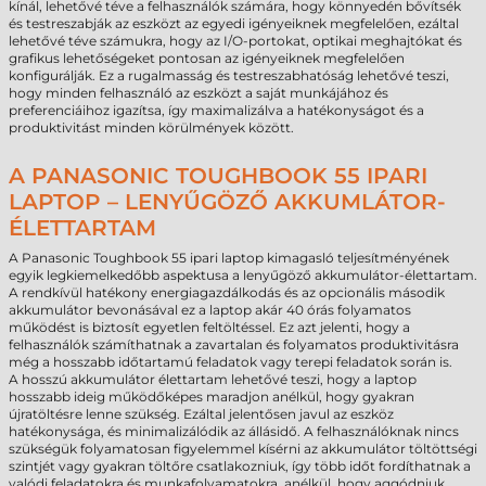
kínál, lehetővé téve a felhasználók számára, hogy könnyedén bővítsék
és testreszabják az eszközt az egyedi igényeiknek megfelelően, ezáltal
lehetővé téve számukra, hogy az I/O-portokat, optikai meghajtókat és
grafikus lehetőségeket pontosan az igényeiknek megfelelően
konfigurálják. Ez a rugalmasság és testreszabhatóság lehetővé teszi,
hogy minden felhasználó az eszközt a saját munkájához és
preferenciáihoz igazítsa, így maximalizálva a hatékonyságot és a
produktivitást minden körülmények között.
A PANASONIC TOUGHBOOK 55 IPARI
LAPTOP – LENYŰGÖZŐ AKKUMLÁTOR-
ÉLETTARTAM
A Panasonic Toughbook 55 ipari laptop kimagasló teljesítményének
egyik legkiemelkedőbb aspektusa a lenyűgöző akkumulátor-élettartam.
A rendkívül hatékony energiagazdálkodás és az opcionális második
akkumulátor bevonásával ez a laptop akár 40 órás folyamatos
működést is biztosít egyetlen feltöltéssel. Ez azt jelenti, hogy a
felhasználók számíthatnak a zavartalan és folyamatos produktivitásra
még a hosszabb időtartamú feladatok vagy terepi feladatok során is.
A hosszú akkumulátor élettartam lehetővé teszi, hogy a laptop
hosszabb ideig működőképes maradjon anélkül, hogy gyakran
újratöltésre lenne szükség. Ezáltal jelentősen javul az eszköz
hatékonysága, és minimalizálódik az állásidő. A felhasználóknak nincs
szükségük folyamatosan figyelemmel kísérni az akkumulátor töltöttségi
szintjét vagy gyakran töltőre csatlakozniuk, így több időt fordíthatnak a
valódi feladatokra és munkafolyamatokra, anélkül, hogy aggódniuk