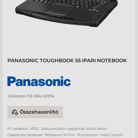
PANASONIC TOUGHBOOK 55 IPARI NOTEBOOK
Cikkszám:
FZ-55A-023T4
Összehasonlító
IP védelem: IP53 • Akkumulátor kapacitás: 6440 mAh •
Operációs rendszer: Windows 10 Pro • Processzor: Intel Core i5-