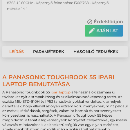
8365U 1.60GHz • Képernyő felbontása: 1366*768 • Képernyő
mérete: 14 "
Érdeklődjön
AJÁNLAT
LEÍRÁS
PARAMÉTEREK
HASONLÓ TERMÉKEK
A PANASONIC TOUGHBOOK 55 IPARI
LAPTOP BEMUTATÁSA
A Panasonic Toughbook 55
ipari laptop
a felhasználók számára új
távlatokat nyit a strapabíróság és az alkalmazkodóképesség terén. Az
eszköz MIL-STD-810H és IP53 tanúsítványokkal rendelkezik, amelyek
garantálják, hogy ellenáll az olyan extrém körülményeknek, mint például
az esések, rázkódások, rezgések, valamint homok és por szennyezett
környezetben is használható. A Panasonic Toughbook 55 képes
megbirkózni a tehát a legkeményebb környezeti tényezőkkel, így ideális
választás mindazoknak, akiknek szükségük van egy olyan eszközre,
amely megbízhatóan működik még a legkiszámíthatatlanabb