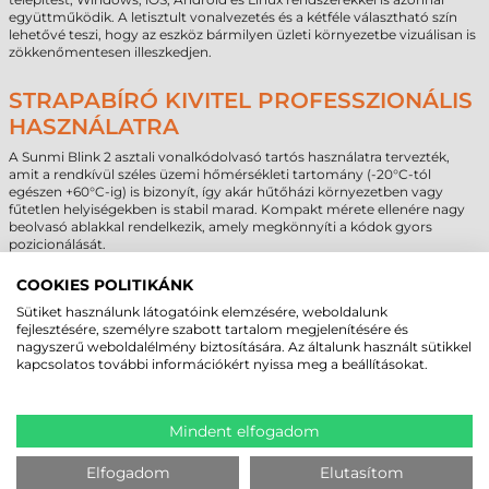
együttműködik. A letisztult vonalvezetés és a kétféle választható szín
lehetővé teszi, hogy az eszköz bármilyen üzleti környezetbe vizuálisan is
zökkenőmentesen illeszkedjen.
STRAPABÍRÓ KIVITEL PROFESSZIONÁLIS
HASZNÁLATRA
A Sunmi Blink 2 asztali vonalkódolvasó tartós használatra tervezték,
amit a rendkívül széles üzemi hőmérsékleti tartomány (-20°C-tól
egészen +60°C-ig) is bizonyít, így akár hűtőházi környezetben vagy
fűtetlen helyiségekben is stabil marad. Kompakt mérete ellenére nagy
beolvasó ablakkal rendelkezik, amely megkönnyíti a kódok gyors
pozicionálását.
A készülék alacsony készenléti áramfelvétele és energiahatékony
COOKIES POLITIKÁNK
működése révén fenntartható és költséghatékony választás minden
olyan vállalkozás számára, ahol a sebesség és a stílus egyaránt fontos.
Sütiket használunk látogatóink elemzésére, weboldalunk
fejlesztésére, személyre szabott tartalom megjelenítésére és
nagyszerű weboldalélmény biztosítására. Az általunk használt sütikkel
kapcsolatos további információkért nyissa meg a beállításokat.
MEGBÍZHAT BENNÜNK! ISMERJE MEG
VÁSÁRLÓINK VÉLEMÉNYÉT
Mindent elfogadom
KÖVESSE BE YOUTUBE CSATORNÁNKAT!
Elfogadom
Elutasítom