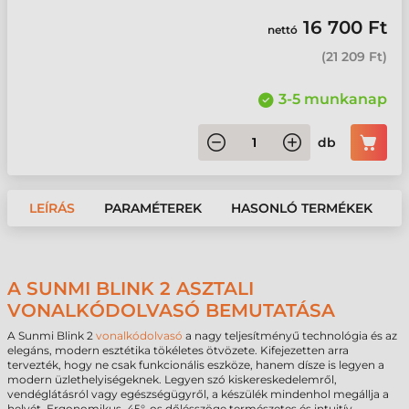
16 700 Ft
nettó
(
21 209 Ft
)
3-5 munkanap
db
LEÍRÁS
PARAMÉTEREK
HASONLÓ TERMÉKEK
A SUNMI BLINK 2 ASZTALI
VONALKÓDOLVASÓ BEMUTATÁSA
A Sunmi Blink 2
vonalkódolvasó
a nagy teljesítményű technológia és az
elegáns, modern esztétika tökéletes ötvözete. Kifejezetten arra
tervezték, hogy ne csak funkcionális eszköze, hanem dísze is legyen a
modern üzlethelyiségeknek. Legyen szó kiskereskedelemről,
vendéglátásról vagy egészségügyről, a készülék mindenhol megállja a
helyét. Ergonomikus, 45°-os dőlésszöge természetes és intuitív