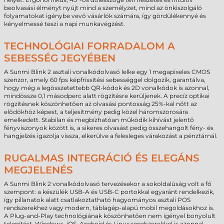
beolvasási élményt nyújt mind a személyzet, mind az önkiszolgáló
folyamatokat igénybe vevő vásárlók számára, így gördülékennyé és
kényelmessé teszi a napi munkavégzést.
TECHNOLÓGIAI FORRADALOM A
SEBESSÉG JEGYÉBEN
A Sunmi Blink 2 asztali vonalkódolvasó lelke egy 1 megapixeles CMOS
szenzor, amely 60 fps képfrissítési sebességgel dolgozik, garantálva,
hogy még a legösszetettebb QR-kódok és 2D vonalkódok is azonnal,
mindössze 0,1 másodperc alatt rögzítésre kerüljenek. A precíz optikai
rögzítésnek köszönhetően az olvasási pontosság 25%-kal nőtt az
elődökhöz képest, a teljesítmény pedig közel háromszorosára
emelkedett. Stabilan és megbízhatóan működik kihívást jelentő
fényviszonyok között is, a sikeres olvasást pedig összehangolt fény- és
hangjelzés igazolja vissza, elkerülve a felesleges várakozást a pénztárnál.
RUGALMAS INTEGRÁCIÓ ÉS ELEGÁNS
MEGJELENÉS
A Sunmi Blink 2 vonalkódolvasó tervezésekor a sokoldalúság volt a fő
szempont: a készülék USB-A és USB-C portokkal egyaránt rendelkezik,
így pillanatok alatt csatlakoztatható hagyományos asztali POS
rendszerekhez vagy modern, táblagép-alapú mobil megoldásokhoz is.
A Plug-and-Play technológiának köszönhetően nem igényel bonyolult
telepítést, Windows, iOS, Android és Linux rendszerekkel is azonnal