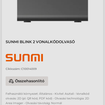
SUNMI BLINK 2 VONALKÓDOLVASÓ
Cikkszám:
C10014009
Összehasonlító
Felhasználói környezet: Általános • Kivitel: Asztali • Vonalkód
olvasás: 2D (pl. QR kód, PDF kód) • Olvasási technológia: 2D
Area Imager • Olvasási távolság: Normál