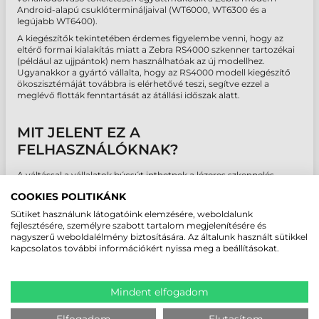
Android-alapú csuklótermináljaival (WT6000, WT6300 és a
legújabb WT6400).
A kiegészítők tekintetében érdemes figyelembe venni, hogy az
eltérő formai kialakítás miatt a Zebra RS4000 szkenner tartozékai
(például az ujjpántok) nem használhatóak az új modellhez.
Ugyanakkor a gyártó vállalta, hogy az RS4000 modell kiegészítő
ökoszisztémáját továbbra is elérhetővé teszi, segítve ezzel a
meglévő flották fenntartását az átállási időszak alatt.
MIT JELENT EZ A
FELHASZNÁLÓKNAK?
A váltással a vállalatok búcsút inthetnek a lézeres szkennelés
korlátainak. A Zebra RS5000x vonalkódolvasóra való áttérés
COOKIES POLITIKÁNK
azonnali hatékonyságnövekedést eredményez: a dolgozók
bármilyen irányból, akár sérült vagy rosszul nyomtatott kódokat is
Sütiket használunk látogatóink elemzésére, weboldalunk
pillanatok alatt beolvashatnak. Ez a technológiai frissítés
fejlesztésére, személyre szabott tartalom megjelenítésére és
garantálja, hogy a raktári műveletek hosszú távon is gyorsak,
nagyszerű weboldalélmény biztosítására. Az általunk használt sütikkel
pontosak és jövőbiztosak maradjanak.
kapcsolatos további információkért nyissa meg a beállításokat.
AJÁNLATKÉRÉS
Mindent elfogadom
Hírek
Elfogadom
Elutasítom