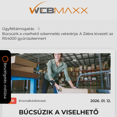
Ügyféltámogatás
Búcsúzik a viselhető szkennelés veteránja: A Zebra kivezeti az
RS4000 gyűrűszkennert
Beszélgetés indítása
2026. 01. 12.
HÍR
vonalkódolvasó
BÚCSÚZIK A VISELHETŐ