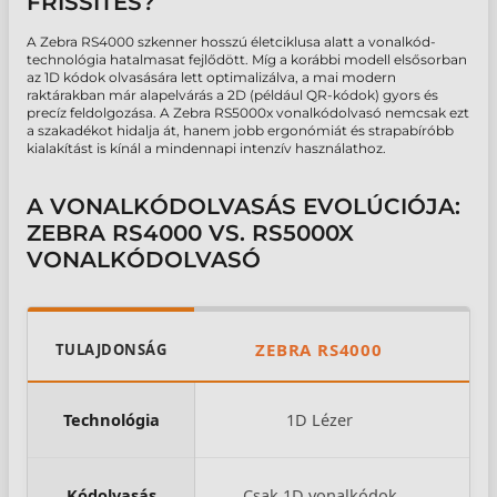
FRISSÍTÉS?
A Zebra RS4000 szkenner hosszú életciklusa alatt a vonalkód-
technológia hatalmasat fejlődött. Míg a korábbi modell elsősorban
az 1D kódok olvasására lett optimalizálva, a mai modern
raktárakban már alapelvárás a 2D (például QR-kódok) gyors és
precíz feldolgozása. A Zebra RS5000x vonalkódolvasó nemcsak ezt
a szakadékot hidalja át, hanem jobb ergonómiát és strapabíróbb
kialakítást is kínál a mindennapi intenzív használathoz.
A VONALKÓDOLVASÁS EVOLÚCIÓJA:
ZEBRA RS4000 VS. RS5000X
VONALKÓDOLVASÓ
ZEBRA RS4000
TULAJDONSÁG
Technológia
1D Lézer
1D
Kódolvasás
Csak 1D vonalkódok