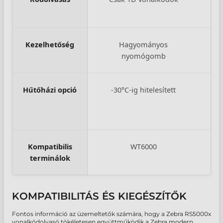
Kezelhetőség
Hagyományos
Tov
nyomógomb
Hűtőházi opció
-30°C-ig hitelesített
Kompatibilis
WT6000
WT6
terminálok
KOMPATIBILITÁS ÉS KIEGÉSZÍTŐK
Fontos információ az üzemeltetők számára, hogy a Zebra RS5000x
vonalkódolvasó tökéletesen együttműködik a Zebra modern