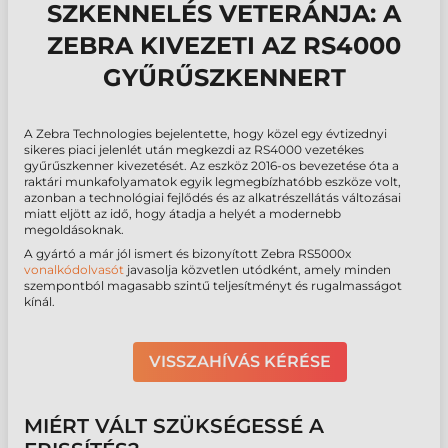
SZKENNELÉS VETERÁNJA: A
ZEBRA KIVEZETI AZ RS4000
GYŰRŰSZKENNERT
A Zebra Technologies bejelentette, hogy közel egy évtizednyi
sikeres piaci jelenlét után megkezdi az RS4000 vezetékes
gyűrűszkenner kivezetését. Az eszköz 2016-os bevezetése óta a
raktári munkafolyamatok egyik legmegbízhatóbb eszköze volt,
azonban a technológiai fejlődés és az alkatrészellátás változásai
miatt eljött az idő, hogy átadja a helyét a modernebb
megoldásoknak.
A gyártó a már jól ismert és bizonyított Zebra RS5000x
vonalkódolvasót
javasolja közvetlen utódként, amely minden
szempontból magasabb szintű teljesítményt és rugalmasságot
kínál.
VISSZAHÍVÁS KÉRÉSE
MIÉRT VÁLT SZÜKSÉGESSÉ A