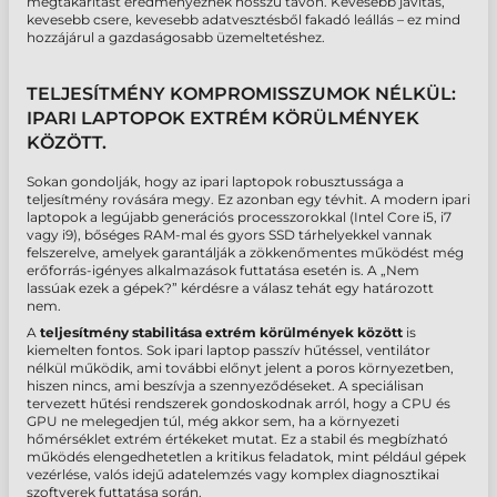
megtakarítást eredményeznek hosszú távon. Kevesebb javítás,
kevesebb csere, kevesebb adatvesztésből fakadó leállás – ez mind
hozzájárul a gazdaságosabb üzemeltetéshez.
TELJESÍTMÉNY KOMPROMISSZUMOK NÉLKÜL:
IPARI LAPTOPOK EXTRÉM KÖRÜLMÉNYEK
KÖZÖTT.
Sokan gondolják, hogy az ipari laptopok robusztussága a
teljesítmény rovására megy. Ez azonban egy tévhit. A modern ipari
laptopok a legújabb generációs processzorokkal (Intel Core i5, i7
vagy i9), bőséges RAM-mal és gyors SSD tárhelyekkel vannak
felszerelve, amelyek garantálják a zökkenőmentes működést még
erőforrás-igényes alkalmazások futtatása esetén is. A „Nem
lassúak ezek a gépek?” kérdésre a válasz tehát egy határozott
nem.
A
teljesítmény stabilitása extrém körülmények között
is
kiemelten fontos. Sok ipari laptop passzív hűtéssel, ventilátor
nélkül működik, ami további előnyt jelent a poros környezetben,
hiszen nincs, ami beszívja a szennyeződéseket. A speciálisan
tervezett hűtési rendszerek gondoskodnak arról, hogy a CPU és
GPU ne melegedjen túl, még akkor sem, ha a környezeti
hőmérséklet extrém értékeket mutat. Ez a stabil és megbízható
működés elengedhetetlen a kritikus feladatok, mint például gépek
vezérlése, valós idejű adatelemzés vagy komplex diagnosztikai
szoftverek futtatása során.