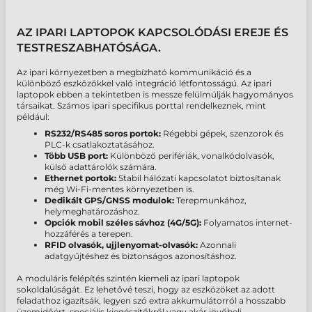
AZ IPARI LAPTOPOK KAPCSOLÓDÁSI EREJE ÉS
TESTRESZABHATÓSÁGA.
Az ipari környezetben a megbízható kommunikáció és a
különböző eszközökkel való integráció létfontosságú. Az ipari
laptopok ebben a tekintetben is messze felülmúlják hagyományos
társaikat. Számos ipari specifikus porttal rendelkeznek, mint
például:
RS232/RS485 soros portok:
Régebbi gépek, szenzorok és
PLC-k csatlakoztatásához.
Több USB port:
Különböző perifériák, vonalkódolvasók,
külső adattárolók számára.
Ethernet portok:
Stabil hálózati kapcsolatot biztosítanak
még Wi-Fi-mentes környezetben is.
Dedikált GPS/GNSS modulok:
Terepmunkához,
helymeghatározáshoz.
Opciók mobil széles sávhoz (4G/5G):
Folyamatos internet-
hozzáférés a terepen.
RFID olvasók, ujjlenyomat-olvasók:
Azonnali
adatgyűjtéshez és biztonságos azonosításhoz.
A moduláris felépítés szintén kiemeli az ipari laptopok
sokoldalúságát. Ez lehetővé teszi, hogy az eszközöket az adott
feladathoz igazítsák, legyen szó extra akkumulátorról a hosszabb
üzemidőért, speciális kiegészítőkről vagy akár jövőbeli