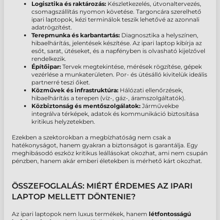
Logisztika és raktározás:
Készletkezelés, útvonaltervezés,
csomagszállítás nyomon követése. Targoncára szerelhető
ipari laptopok, kézi terminálok teszik lehetővé az azonnali
adatrögzítést.
Terepmunka és karbantartás:
Diagnosztika a helyszínen,
hibaelhárítás, jelentések készítése. Az ipari laptop kibírja az
esőt, sarat, ütéseket, és a napfényben is olvasható kijelzővel
rendelkezik.
Építőipar:
Tervek megtekintése, mérések rögzítése, gépek
vezérlése a munkaterületen. Por- és ütésálló kivitelük ideális
partnerré teszi őket.
Közművek és infrastruktúra:
Hálózati ellenőrzések,
hibaelhárítás a terepen (víz-, gáz-, áramszolgáltatók).
Közbiztonság és mentőszolgálatok:
Járművekbe
integrálva térképek, adatok és kommunikáció biztosítása
kritikus helyzetekben.
Ezekben a szektorokban a megbízhatóság nem csak a
hatékonyságot, hanem gyakran a biztonságot is garantálja. Egy
meghibásodó eszköz kritikus leállásokat okozhat, ami nem csupán
pénzben, hanem akár emberi életekben is mérhető kárt okozhat.
ÖSSZEFOGLALÁS: MIÉRT ÉRDEMES AZ IPARI
LAPTOP MELLETT DÖNTENIE?
Az ipari laptopok nem luxus termékek, hanem
létfontosságú