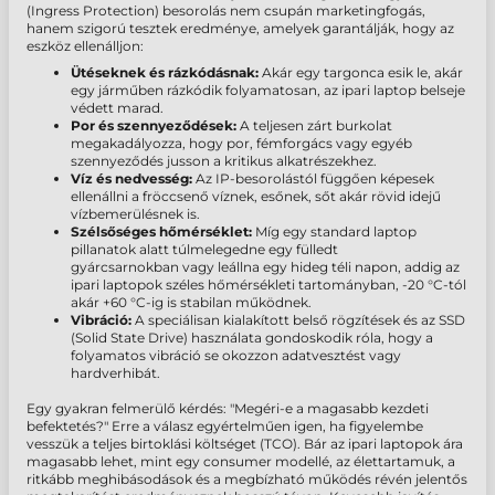
(Ingress Protection) besorolás nem csupán marketingfogás,
hanem szigorú tesztek eredménye, amelyek garantálják, hogy az
eszköz ellenálljon:
Ütéseknek és rázkódásnak:
Akár egy targonca esik le, akár
egy járműben rázkódik folyamatosan, az ipari laptop belseje
védett marad.
Por és szennyeződések:
A teljesen zárt burkolat
megakadályozza, hogy por, fémforgács vagy egyéb
szennyeződés jusson a kritikus alkatrészekhez.
Víz és nedvesség:
Az IP-besorolástól függően képesek
ellenállni a fröccsenő víznek, esőnek, sőt akár rövid idejű
vízbemerülésnek is.
Szélsőséges hőmérséklet:
Míg egy standard laptop
pillanatok alatt túlmelegedne egy fülledt
gyárcsarnokban vagy leállna egy hideg téli napon, addig az
ipari laptopok széles hőmérsékleti tartományban, -20 °C-tól
akár +60 °C-ig is stabilan működnek.
Vibráció:
A speciálisan kialakított belső rögzítések és az SSD
(Solid State Drive) használata gondoskodik róla, hogy a
folyamatos vibráció se okozzon adatvesztést vagy
hardverhibát.
Egy gyakran felmerülő kérdés: "Megéri-e a magasabb kezdeti
befektetés?" Erre a válasz egyértelműen igen, ha figyelembe
vesszük a teljes birtoklási költséget (TCO). Bár az ipari laptopok ára
magasabb lehet, mint egy consumer modellé, az élettartamuk, a
ritkább meghibásodások és a megbízható működés révén jelentős