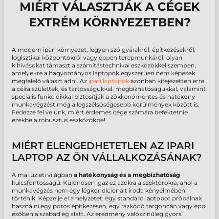
MIÉRT VÁLASZTJÁK A CÉGEK
EXTRÉM KÖRNYEZETBEN?
A modern ipari környezet, legyen szó gyárakról, építkezésekről,
logisztikai központokról vagy éppen terepmunkáról, olyan
kihívásokat támaszt a számítástechnikai eszközökkel szemben,
amelyekre a hagyományos laptopok egyszerűen nem képesek
megfelelő választ adni. Az
ipari laptopok
azonban kifejezetten erre
a célra születtek, és tartósságukkal, megbízhatóságukkal, valamint
speciális funkcióikkal biztosítják a zökkenőmentes és hatékony
munkavégzést még a legszélsőségesebb körülmények között is.
Fedezze fel velünk, miért érdemes cége számára befektetnie
ezekbe a robusztus eszközökbe!
MIÉRT ELENGEDHETETLEN AZ IPARI
LAPTOP AZ ÖN VÁLLALKOZÁSÁNAK?
A mai üzleti világban
a hatékonyság és a megbízhatóság
kulcsfontosságú. Különösen igaz ez azokra a szektorokra, ahol a
munkavégzés nem egy légkondicionált iroda kényelmében
történik. Képzelje el a helyzetet: egy standard laptopot próbálnak
használni egy poros építkezésen, egy rázkódó targoncán vagy épp
esőben a szabad ég alatt. Az eredmény valószínűleg gyors