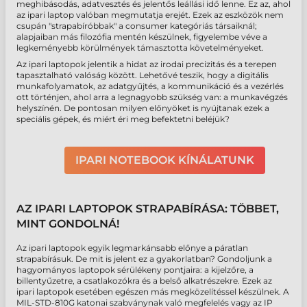
meghibásodás, adatvesztés és jelentős leállási idő lenne. Ez az, ahol
az ipari laptop valóban megmutatja erejét. Ezek az eszközök nem
csupán "strapabíróbbak" a consumer kategóriás társaiknál;
alapjaiban más filozófia mentén készülnek, figyelembe véve a
legkeményebb körülmények támasztotta követelményeket.
Az ipari laptopok jelentik a hidat az irodai precizitás és a terepen
tapasztalható valóság között. Lehetővé teszik, hogy a digitális
munkafolyamatok, az adatgyűjtés, a kommunikáció és a vezérlés
ott történjen, ahol arra a legnagyobb szükség van: a munkavégzés
helyszínén. De pontosan milyen előnyöket is nyújtanak ezek a
speciális gépek, és miért éri meg befektetni beléjük?
IPARI NOTEBOOK KÍNÁLATUNK
AZ IPARI LAPTOPOK STRAPABÍRÁSA: TÖBBET,
MINT GONDOLNÁ!
Az ipari laptopok egyik legmarkánsabb előnye a páratlan
strapabírásuk. De mit is jelent ez a gyakorlatban? Gondoljunk a
hagyományos laptopok sérülékeny pontjaira: a kijelzőre, a
billentyűzetre, a csatlakozókra és a belső alkatrészekre. Ezek az
ipari laptopok esetében egészen más megközelítéssel készülnek. A
MIL-STD-810G katonai szabványnak való megfelelés vagy az IP