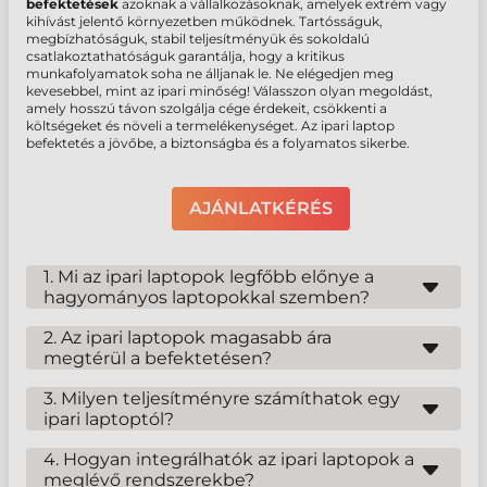
befektetések
azoknak a vállalkozásoknak, amelyek extrém vagy
kihívást jelentő környezetben működnek. Tartósságuk,
megbízhatóságuk, stabil teljesítményük és sokoldalú
csatlakoztathatóságuk garantálja, hogy a kritikus
munkafolyamatok soha ne álljanak le. Ne elégedjen meg
kevesebbel, mint az ipari minőség! Válasszon olyan megoldást,
amely hosszú távon szolgálja cége érdekeit, csökkenti a
költségeket és növeli a termelékenységet. Az ipari laptop
befektetés a jövőbe, a biztonságba és a folyamatos sikerbe.
AJÁNLATKÉRÉS
1. Mi az ipari laptopok legfőbb előnye a
hagyományos laptopokkal szemben?
Az ipari laptopok alapvető előnye a páratlan strapabírásuk és
megbízhatóságuk. Míg a hagyományos laptopok sérülékenyek a
2. Az ipari laptopok magasabb ára
porra, vízre, ütődésekre és szélsőséges hőmérsékletekre, addig az
megtérül a befektetésen?
ipari eszközök kifejezetten arra tervezettek, hogy ellenálljanak
Abszolút. Bár az ipari laptopok beszerzési ára magasabb lehet,
ezeknek a körülményeknek. Katonai szabványok és IP-
mint egy consumer modellé, a teljes birtoklási költség (TCO)
3. Milyen teljesítményre számíthatok egy
besorolások garantálják, hogy a legkeményebb környezetben is
hosszú távon kedvezőbb. Ritkább meghibásodások, kevesebb
ipari laptoptól?
stabilan működjenek, jelentősen csökkentve a meghibásodás
javítás, hosszabb élettartam és a folyamatos, zökkenőmentes
kockázatát és a leállási időt..
A modern ipari laptopok a legújabb generációs processzorokkal,
munkavégzésből adódó termelékenységnövelés mind hozzájárul a
bőséges RAM-mal és gyors SSD tárhellyel vannak felszerelve, így
4. Hogyan integrálhatók az ipari laptopok a
megtérüléshez. Ezen felül az adatvesztés és a kritikus leállások
képesek erőforrás-igényes ipari szoftverek és alkalmazások
meglévő rendszerekbe?
elkerülése pénzben nem mérhető előnyöket is jelenthet egy