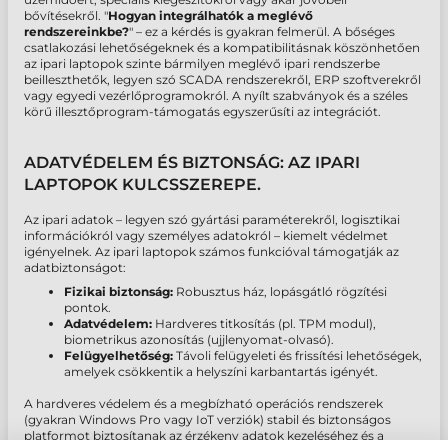
bővítésekről. "
Hogyan integrálhatók a meglévő
rendszereinkbe?
" – ez a kérdés is gyakran felmerül. A bőséges
csatlakozási lehetőségeknek és a kompatibilitásnak köszönhetően
az ipari laptopok szinte bármilyen meglévő ipari rendszerbe
beilleszthetők, legyen szó SCADA rendszerekről, ERP szoftverekről
vagy egyedi vezérlőprogramokról. A nyílt szabványok és a széles
körű illesztőprogram-támogatás egyszerűsíti az integrációt.
ADATVÉDELEM ÉS BIZTONSÁG: AZ IPARI
LAPTOPOK KULCSSZEREPE.
Az ipari adatok – legyen szó gyártási paraméterekről, logisztikai
információkról vagy személyes adatokról – kiemelt védelmet
igényelnek. Az ipari laptopok számos funkcióval támogatják az
adatbiztonságot:
Fizikai biztonság:
Robusztus ház, lopásgátló rögzítési
pontok.
Adatvédelem:
Hardveres titkosítás (pl. TPM modul),
biometrikus azonosítás (ujjlenyomat-olvasó).
Felügyelhetőség:
Távoli felügyeleti és frissítési lehetőségek,
amelyek csökkentik a helyszíni karbantartás igényét.
A hardveres védelem és a megbízható operációs rendszerek
(gyakran Windows Pro vagy IoT verziók) stabil és biztonságos
platformot biztosítanak az érzékeny adatok kezeléséhez és a