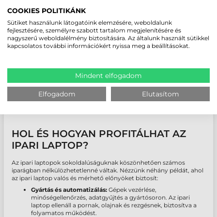
kritikus folyamatok vezérléséhez.
COOKIES POLITIKÁNK
Sütiket használunk látogatóink elemzésére, weboldalunk
FENNTARTHATÓ BEFEKTETÉS: AZ IPARI
fejlesztésére, személyre szabott tartalom megjelenítésére és
LAPTOPOK HOSSZÚ TÁVON.
nagyszerű weboldalélmény biztosítására. Az általunk használt sütikkel
kapcsolatos további információkért nyissa meg a beállításokat.
Az ipari laptopok nem csak a rövid távú hatékonyságban
jeleskednek, hanem hosszú távú, fenntartható befektetést is
jelentenek. A tervezett hosszú élettartam, a könnyű
Mindent elfogadom
szervizelhetőség és az alkatrészek hosszú távú elérhetősége
csökkenti az elektronikai hulladékot és a cserekészülékek
beszerzési költségeit. Ez nem csupán gazdasági, hanem
Elfogadom
Elutasítom
környezetvédelmi szempontból is előnyös, hiszen hozzájárul a
vállalati felelősségvállalás erősítéséhez.
HOL ÉS HOGYAN PROFITÁLHAT AZ
IPARI LAPTOP?
Az ipari laptopok sokoldalúságuknak köszönhetően számos
iparágban nélkülözhetetlenné váltak. Nézzünk néhány példát, ahol
az ipari laptop valós és mérhető előnyöket biztosít:
Gyártás és automatizálás:
Gépek vezérlése,
minőségellenőrzés, adatgyűjtés a gyártósoron. Az ipari
laptop ellenáll a pornak, olajnak és rezgésnek, biztosítva a
folyamatos működést.