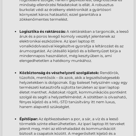
minőség-ellenőrzési feladatokat is ellát. A robusztus
burkolat védi az érzékeny elektronikát a gyártósori
környezet káros hatásaitól, ezzel garantálva a
zökkenőmentes termelést.
Logisztika és raktározás:
A raktárakban a targoncák, a leeső
áruk és a poros levegő komoly veszélyt jelentenek az
elektronikai eszközökre. Az
ipari laptop
itt
vonalkódolvasóval kiegészítve
gyorsítja a leltározást és az
árumozgatást. Az ütésálló kijelző és a billentyűzet bírja a
mindennapos használatot, még kesztyűben is, ami
elengedhetetlen a hatékony munkához.
Közbiztonság és vészhelyzeti szolgálatok:
Rendőrök,
tűzoltók, mentősök – ők azok, akik a legszélsőségesebb
helyzetekben is dolgoznak. Egy baleset helyszínén vagy egy
természeti katasztrófa sújtotta területen az
ipari laptop
életet menthet. Adatokat rögzít, kommunikációs pontként
szolgál és segíti a helyzetfelmérést. A sötétben is olvasható,
fényes kijelző és a MIL-STD tanúsítvány itt nem luxus,
hanem
alapvető szükséglet.
Építőipar:
Az építkezéseken a por, a sár, a víz és a leeső
törmelék szinte elkerülhetetlen. Az
ipari laptop itt
terveket
jelenít meg,
méri az előrehaladást és
kommunikációt
biztosít
a csapatok között. A megerősített kijelző és a