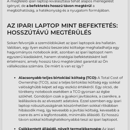
A megfelelő
ipari laptop kiválasztása tehát alapos mérlegelést
igényel, de
a befektetés hosszú távon megtérül
a
megbízhatóság, a hatékonyság és a nyugalom formájában.
AZ IPARI LAPTOP MINT BEFEKTETÉS:
HOSSZÚTÁVÚ MEGTÉRÜLÉS
Sokan felvonják a szemöldöküket az
ipari laptopok
ára hallatán.
Valóban, egy ilyen eszköz beszerzési költsége meghaladhatja egy
hagyományos notebook árát, azonban az
ipari laptopot
nem
egyszerű kiadásként, hanem
stratégiai befektetésként kell
értelmezni, amely
hosszú távú megtérülést garantál az Ön
vállalkozása számára. De miért is van ez így?
Alacsonyabb teljes birtoklási költség (TCO):
A Total Cost of
Ownership (TCO), azaz a
teljes birtoklási költség egy sokkal
valósághűbb képet ad egy eszköz értékéről. Egy olcsó, de
törékeny notebook esetében a TCO gyorsan az égbe
szökhet. Gondoljon csak a gyakori javításokra, a cserékre, a
leállásokra és az elveszett adatokra. Ezzel szemben egy
ipari
laptop robusztusságának köszönhetően sokkal
ritkábban
hibásodik meg, így kevesebb a javítási költség, kevesebb a
csere és ami a legfontosabb,
minimális állásidő. Ez hosszú
távon sokkal költséghatékonyabbá teszi az
ipari laptopot.
Csökkentett állásidő, növelt termelékenység:
Az ipari