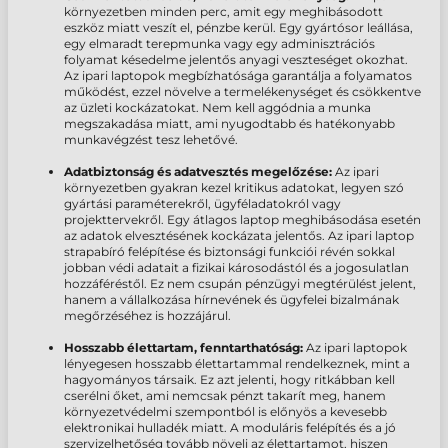
környezetben minden perc, amit egy meghibásodott
eszköz miatt veszít el,
pénzbe kerül. Egy gyártósor leállása,
egy elmaradt terepmunka vagy egy adminisztrációs
folyamat késedelme jelentős anyagi veszteséget okozhat.
Az
ipari laptopok
megbízhatósága garantálja a folyamatos
működést, ezzel
növelve a termelékenységet és
csökkentve
az üzleti kockázatokat. Nem kell aggódnia a munka
megszakadása miatt, ami nyugodtabb és hatékonyabb
munkavégzést tesz lehetővé.
Adatbiztonság és adatvesztés megelőzése:
Az ipari
környezetben gyakran kezel kritikus adatokat, legyen szó
gyártási paraméterekről, ügyféladatokról vagy
projekttervekről. Egy átlagos laptop meghibásodása esetén
az adatok elvesztésének kockázata jelentős. Az
ipari laptop
strapabíró felépítése és
biztonsági funkciói révén sokkal
jobban
védi adatait a fizikai károsodástól és a jogosulatlan
hozzáféréstől. Ez nem csupán pénzügyi megtérülést jelent,
hanem a
vállalkozása hírnevének és
ügyfelei bizalmának
megőrzéséhez is hozzájárul.
Hosszabb élettartam, fenntarthatóság:
Az
ipari laptopok
lényegesen
hosszabb élettartammal rendelkeznek, mint a
hagyományos társaik. Ez azt jelenti, hogy ritkábban kell
cserélni őket, ami nemcsak pénzt takarít meg, hanem
környezetvédelmi szempontból is előnyös a kevesebb
elektronikai hulladék miatt. A moduláris felépítés és a jó
szervizelhetőség tovább növeli az élettartamot, hiszen