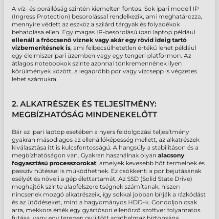
A
víz- és porállóság
szintén kiemelten fontos. Sok ipari modell IP
(Ingress Protection) besorolással rendelkezik, ami meghatározza,
mennyire védett az eszköz a szilárd tárgyak és folyadékok
behatolása ellen. Egy magas IP-besorolású
ipari laptop
például
ellenáll a fröccsenő víznek vagy akár egy rövid ideig tartó
vízbemerítésnek is
, ami felbecsülhetetlen értékű lehet például
egy élelmiszeripari üzemben vagy egy tengeri platformon. Az
átlagos notebookok szinte azonnal tönkremennének ilyen
körülmények között, a legapróbb por vagy vízcsepp is végzetes
lehet számukra.
2. ALKATRÉSZEK ÉS TELJESÍTMÉNY:
MEGBÍZHATÓSÁG MINDENEKELŐTT
Bár az
ipari laptop
esetében a nyers feldolgozási teljesítmény
gyakran másodlagos az ellenállóképesség mellett, az alkatrészek
kiválasztása itt is kulcsfontosságú. A hangsúly a
stabilitáson és a
megbízhatóságon
van. Gyakran használnak olyan
alacsony
fogyasztású processzorokat
, amelyek kevesebb hőt termelnek és
passzív hűtéssel is működhetnek. Ez csökkenti a por bejutásának
esélyét és növeli a gép élettartamát. Az SSD (Solid State Drive)
meghajtók szinte alapfelszereltségnek számítanak, hiszen
nincsenek mozgó alkatrészeik, így sokkal jobban bírják a rázkódást
és az ütődéseket, mint a hagyományos HDD-k. Gondoljon csak
arra, mekkora érték egy gyártósori ellenőrző szoftver folyamatos
futása, vagy egy terepen gyűjtött adathalmaz biztonsága.