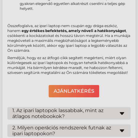
gyakran elegendő egyetlen alkatrészt cserélni a teljes gép
helyett.
Összefoglalva, az
ipari laptop nem csupán egy drága eszköz,
hanem
egy
értékes befektetés, amely
növeli a hatékonyságot
,
csökkenti a kockázatokat és
hosszú távon megtérül. Ha a munkája
megköveteli a maximális megbízhatóságot a legkeményebb
körülmények között, akkor egy
ipari laptop a legjobb választás az
Ön számára.
Reméljük, hogy ez az átfogó cikk segített megérteni, miért olyan
különlegesek az
ipari laptopok
és hogyan tehetik hatékonyabbá a
munkáját. Ha bármilyen kérdése maradt, ne habozzon feltenni,
szívesen segítünk megtalálni az Ön számára tökéletes megoldást!
AJÁNLATKÉRÉS
1. Az ipari laptopok lassabbak, mint az
átlagos notebookok?
Nem feltétlenül. Bár az ipari laptopok fejlesztésénél a
megbízhatóság és a tartósság prioritást élvez a nyers feldolgozási
2. Milyen operációs rendszerek futnak az
teljesítmény felett, ez nem jelenti azt, hogy lassúak lennének.
ipari laptopokon?
Számos modell rendelkezik modern processzorokkal és elegendő