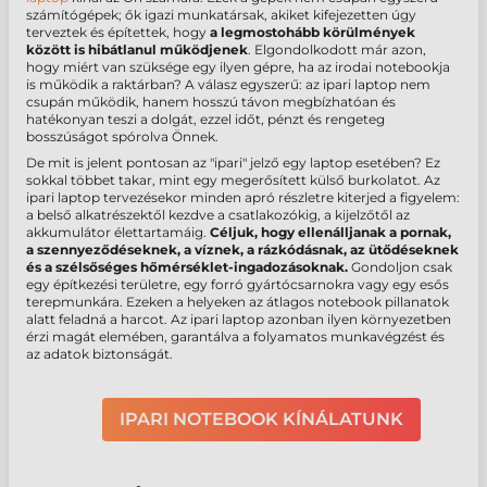
számítógépek; ők igazi munkatársak, akiket kifejezetten úgy
terveztek és építettek, hogy
a legmostohább körülmények
között is hibátlanul működjenek
. Elgondolkodott már azon,
hogy miért van szüksége egy ilyen gépre, ha az irodai notebookja
is működik a raktárban? A válasz egyszerű: az
ipari laptop
nem
csupán működik, hanem hosszú távon megbízhatóan és
hatékonyan teszi a dolgát, ezzel időt, pénzt és rengeteg
bosszúságot spórolva Önnek.
De mit is jelent pontosan az "ipari" jelző egy laptop esetében? Ez
sokkal többet takar, mint egy megerősített külső burkolatot. Az
ipari laptop
tervezésekor minden apró részletre kiterjed a figyelem:
a belső alkatrészektől kezdve a csatlakozókig, a kijelzőtől az
akkumulátor élettartamáig.
Céljuk, hogy ellenálljanak a pornak,
a szennyeződéseknek, a víznek, a rázkódásnak, az ütődéseknek
és a szélsőséges hőmérséklet-ingadozásoknak.
Gondoljon csak
egy építkezési területre, egy forró gyártócsarnokra vagy egy esős
terepmunkára. Ezeken a helyeken az átlagos notebook pillanatok
alatt feladná a harcot. Az
ipari laptop
azonban ilyen környezetben
érzi magát elemében, garantálva a folyamatos munkavégzést és
az adatok biztonságát.
IPARI NOTEBOOK KÍNÁLATUNK