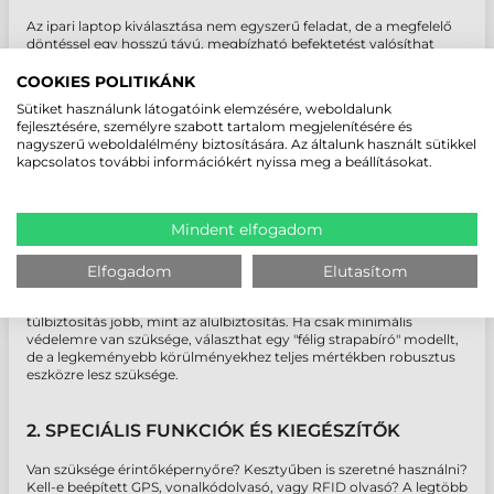
Az
ipari laptop kiválasztása nem egyszerű feladat, de a megfelelő
döntéssel egy hosszú távú, megbízható befektetést valósíthat
meg. Fontos, hogy ne csupán az árcédulát nézze, hanem
gondosan mérlegelje a specifikus igényeit és a felhasználási
COOKIES POLITIKÁNK
környezetet. Íme néhány kulcsfontosságú szempont, amire
Sütiket használunk látogatóink elemzésére, weboldalunk
figyelnie kell:
fejlesztésére, személyre szabott tartalom megjelenítésére és
nagyszerű weboldalélmény biztosítására. Az általunk használt sütikkel
kapcsolatos további információkért nyissa meg a beállításokat.
1. A FELHASZNÁLÁSI KÖRNYEZET: HOL FOGJA
HASZNÁLNI AZ IPARI LAPTOPOT?
Mindent elfogadom
Ez az első és legfontosabb kérdés. Milyen hőmérséklet-
tartományban fog működni a gép? Lesz-e kitéve pornak, sárnak,
víznek vagy vegyi anyagoknak? Milyen gyakran éri ütődés,
Elfogadom
Elutasítom
rázkódás? Ezek a tényezők határozzák meg, milyen
IP-besorolásra,
MIL-STD szabványra és
hőállóságra van szüksége. Ne feledje, a
túlbiztosítás jobb, mint az alulbiztosítás. Ha csak minimális
védelemre van szüksége, választhat egy "félig strapabíró" modellt,
de a legkeményebb körülményekhez teljes mértékben robusztus
eszközre lesz szüksége.
2. SPECIÁLIS FUNKCIÓK ÉS KIEGÉSZÍTŐK
Van szüksége érintőképernyőre? Kesztyűben is szeretné használni?
Kell-e beépített
GPS,
vonalkódolvasó, vagy
RFID olvasó? A legtöbb