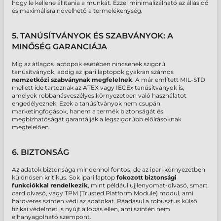
hogy le kellene állítania a munkát. Ezzel minimalizálható az állásidő
és maximálisra növelhető a termelékenység.
5. TANÚSÍTVÁNYOK ÉS SZABVÁNYOK: A
MINŐSÉG GARANCIÁJA
Míg az átlagos laptopok esetében nincsenek szigorú
tanúsítványok, addig az
ipari laptopok
gyakran számos
nemzetközi szabványnak megfelelnek
. A már említett MIL-STD
mellett ide tartoznak az ATEX vagy IECEx tanúsítványok is,
amelyek robbanásveszélyes környezetben való használatot
engedélyeznek. Ezek a tanúsítványok nem csupán
marketingfogások, hanem a termék
biztonságát és
megbízhatóságát garantálják a legszigorúbb előírásoknak
megfelelően.
6. BIZTONSÁG
Az adatok biztonsága mindenhol fontos, de az ipari környezetben
különösen kritikus. Sok
ipari laptop
fokozott biztonsági
funkciókkal rendelkezik
, mint például ujjlenyomat-olvasó, smart
card olvasó, vagy TPM (Trusted Platform Module) modul, ami
hardveres szinten védi az adatokat. Ráadásul a robusztus külső
fizikai védelmet is nyújt a lopás ellen, ami szintén nem
elhanyagolható szempont.