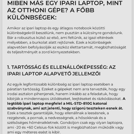
MIBEN MÁS EGY IPARI LAPTOP, MINT
AZ OTTHONI GÉPE? A FŐBB
KÜLÖNBSÉGEK:
Amikor az
ipari laptop
és egy átlagos notebook közötti
különbségekről beszélünk, nem pusztán a külcsínyre gondolunk.
Bár a robusztus külső az első, ami feltűnik, az igazi eltérések
mélyebben, a burkolat alatt rejtőznek. Ezek a különbségek
alapvetően befolyásolják az eszköz élettartamát, megbízhatóságát
és teljesítményét a zord környezetekben.
1. TARTÓSSÁG ÉS ELLENÁLLÓKÉPESSÉG: AZ
IPARI LAPTOP ALAPVETŐ JELLEMZŐI
Az egyik legfontosabb különbség az
ipari laptop
esetében a
páratlan tartósság
. Ezeket a gépeket nem arra tervezték, hogy egy
irodai asztalon pihenjenek, hanem inkább az a feladatuk, hogy
kibírják a mindennapos ütődéseket, leejtéseket és rázkódásokat.
A
legtöbb ipari laptop megfelel a MIL-STD-810G katonai
szabványnak, ami azt jelenti, hogy szigorú teszteken esnek át.
Ezek a tesztek garantálják, hogy ellenállnak a leesésnek, a
rezgésnek, a pornak, a nedvességnek, a hősokknak és a
szélsőséges hőmérsékletnek. Gondoljon csak egy olyan laptopra,
ami -20 és +60 Celsius-fok között is megbízhatóan működik vagy
ami egy méteres esést is kibír.