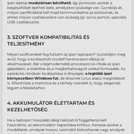
ipari laptop
modulárisan bővíthető
, így pontosan azokat a
kiegészítőket építheti bele, amelyekre szüksége van. Gondolja át,
milyen perifériákkal kell majd kommunikálnia az eszköznek, és
ehhez milyen csatlakozókra van szükség (pl. soros portok, speciális
USB-csatlakozók).
3. SZOFTVER KOMPATIBILITÁS ÉS
TELJESÍTMÉNY
Milyen szoftvereket fog futtatni az
ipari laptopon? Győződjön meg
arról, hogy a kiválasztott modell hardveresen elbírja az
alkalmazásait. Bár a legmodernebb processzorok ritkák az ipari
gépekben, a stabilitás és a megbízhatóság itt sokkal fontosabb. Az
operációs rendszer kiválasztása is lényeges:
a legtöbb ipari
környezetben Windows fut
, de léteznek Linux alapú megoldások
is. Ellenőrizze a memória és a tárhely méretét is, hogy elegendő
legyen a feladataihoz.
4. AKKUMULÁTOR ÉLETTARTAM ÉS
KEZELHETŐSÉG
Ha a laptopot hosszabb ideig hálózatról függetlenül kell
használnia, az akkumulátor kapacitása kritikus. Keresse azokat a
modelleket, amelyek
hosszú üzemidőt biztosítanak vagy amelyek