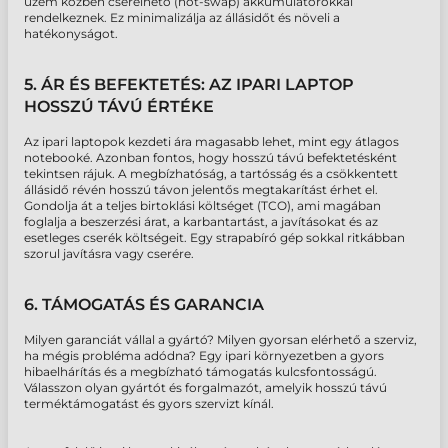
üzem közben cserélhető (hot-swap) akkumulátorokkal
rendelkeznek. Ez minimalizálja az állásidőt és növeli a
hatékonyságot.
5. ÁR ÉS BEFEKTETÉS: AZ IPARI LAPTOP
HOSSZÚ TÁVÚ ÉRTÉKE
Az
ipari laptopok kezdeti ára magasabb lehet, mint egy átlagos
notebooké. Azonban fontos, hogy
hosszú távú befektetésként
tekintsen rájuk. A megbízhatóság, a tartósság és a csökkentett
állásidő révén hosszú távon
jelentős megtakarítást érhet el.
Gondolja át a teljes birtoklási költséget (TCO), ami magában
foglalja a beszerzési árat, a karbantartást, a javításokat és az
esetleges cserék költségeit. Egy strapabíró gép sokkal ritkábban
szorul javításra vagy cserére.
6. TÁMOGATÁS ÉS GARANCIA
Milyen garanciát vállal a gyártó? Milyen gyorsan elérhető a szerviz,
ha mégis probléma adódna? Egy ipari környezetben a gyors
hibaelhárítás és a megbízható támogatás kulcsfontosságú.
Válasszon olyan gyártót és forgalmazót, amelyik
hosszú távú
terméktámogatást és
gyors szervizt kínál.