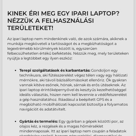
KINEK ÉRI MEG EGY IPARI LAPTOP?
NÉZZÜK A FELHASZNÁLÁSI
TERÜLETEKET!
Az
ipari laptop
nem mindenkinek való, de azok számára, akiknek a
munkája megköveteli a tartósságot és a megbízhatóságot a
legextrémebb körülmények között is, egyszerűen
felbecsülhetetlen értékű befektetés. Nézzük meg, mely területeken
nyújtja a legtöbbet egy ilyen eszköz:
Terepi szolgáltatások és karbantartás:
Gondoljon egy
technikusra, aki fűtésszerelést végez télen vagy egy hálózati
mérnökre, aki távoli bázisállomásokat ellenőriz. Ők gyakran
vannak kitéve esőnek, hónak, sárnak és erős ütéseknek. Az
ipari laptop
érintőképernyővel és
kesztyűs kezelhetőséggel
ideális választás, hiszen nem kell levennie a védőfelszerelést
a gép használatához. Ráadásul a beépített GPS és a
megbízható mobilhálózati kapcsolat biztosítja a folyamatos
navigációt és adatátvitelt.
Gyártás és termelés:
Egy gyárban a gépek közötti por, az
olajos kéz, a rezgések és a magas hőmérséklet
mindennaposak. Itt az
ipari laptop
nem csupán a feladatok
rögzítésére szolgál, hanem
gépvezérlési, diagnosztikai és