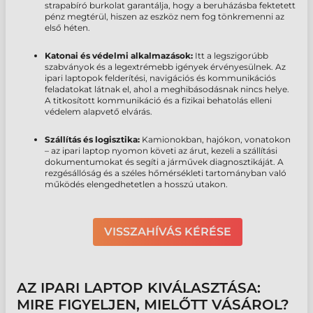
strapabíró burkolat garantálja, hogy a beruházásba fektetett
pénz megtérül, hiszen az eszköz nem fog tönkremenni az
első héten.
Katonai és védelmi alkalmazások:
Itt a legszigorúbb
szabványok és a legextrémebb igények érvényesülnek. Az
ipari laptopok
felderítési, navigációs és kommunikációs
feladatokat látnak el, ahol a meghibásodásnak nincs helye.
A titkosított kommunikáció és a fizikai behatolás elleni
védelem alapvető elvárás.
Szállítás és logisztika:
Kamionokban, hajókon, vonatokon
– az
ipari laptop
nyomon követi az árut,
kezeli a szállítási
dokumentumokat és
segíti a járművek diagnosztikáját. A
rezgésállóság és a széles hőmérsékleti tartományban való
működés elengedhetetlen a hosszú utakon.
VISSZAHÍVÁS KÉRÉSE
AZ IPARI LAPTOP KIVÁLASZTÁSA:
MIRE FIGYELJEN, MIELŐTT VÁSÁROL?