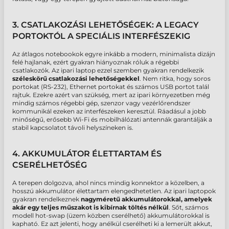
3. CSATLAKOZÁSI LEHETŐSÉGEK: A LEGACY
PORTOKTÓL A SPECIÁLIS INTERFÉSZEKIG
Az átlagos notebookok egyre inkább a modern, minimalista dizájn
felé hajlanak, ezért gyakran hiányoznak róluk a régebbi
csatlakozók. Az
ipari laptop ezzel szemben gyakran rendelkezik
széleskörű csatlakozási lehetőségekkel
. Nem ritka, hogy soros
portokat (RS-232), Ethernet portokat és számos USB portot talál
rajtuk. Ezekre azért van szükség, mert az ipari környezetben még
mindig számos régebbi gép, szenzor vagy vezérlőrendszer
kommunikál ezeken az interfészeken keresztül. Ráadásul a jobb
minőségű,
erősebb Wi-Fi és mobilhálózati antennák
garantálják a
stabil kapcsolatot távoli helyszíneken is.
4. AKKUMULÁTOR ÉLETTARTAM ÉS
CSERÉLHETŐSÉG
A terepen dolgozva, ahol nincs mindig konnektor a közelben, a
hosszú akkumulátor élettartam elengedhetetlen. Az
ipari laptopok
gyakran rendelkeznek
nagyméretű akkumulátorokkal
, amelyek
akár egy teljes műszakot is kibírnak töltés nélkül
. Sőt, számos
modell
hot-swap
(üzem közben cserélhető) akkumulátorokkal is
kapható. Ez azt jelenti, hogy anélkül cserélheti ki a lemerült akkut,