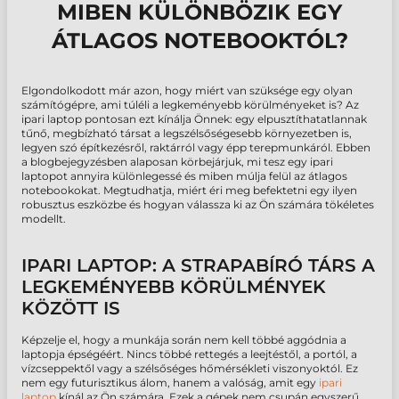
MIBEN KÜLÖNBÖZIK EGY
ÁTLAGOS NOTEBOOKTÓL?
Elgondolkodott már azon, hogy miért van szüksége egy olyan
számítógépre, ami túléli a legkeményebb körülményeket is? Az
ipari laptop pontosan ezt kínálja Önnek: egy elpusztíthatatlannak
tűnő, megbízható társat a legszélsőségesebb környezetben is,
legyen szó építkezésről, raktárról vagy épp terepmunkáról. Ebben
a blogbejegyzésben alaposan körbejárjuk, mi tesz egy ipari
laptopot annyira különlegessé és miben múlja felül az átlagos
notebookokat. Megtudhatja, miért éri meg befektetni egy ilyen
robusztus eszközbe és hogyan válassza ki az Ön számára tökéletes
modellt.
IPARI LAPTOP: A STRAPABÍRÓ TÁRS A
LEGKEMÉNYEBB KÖRÜLMÉNYEK
KÖZÖTT IS
Képzelje el, hogy a munkája során nem kell többé aggódnia a
laptopja épségéért. Nincs többé rettegés a leejtéstől, a portól, a
vízcseppektől vagy a szélsőséges hőmérsékleti viszonyoktól. Ez
nem egy futurisztikus álom, hanem a valóság, amit egy
ipari
laptop
kínál az Ön számára. Ezek a gépek nem csupán egyszerű