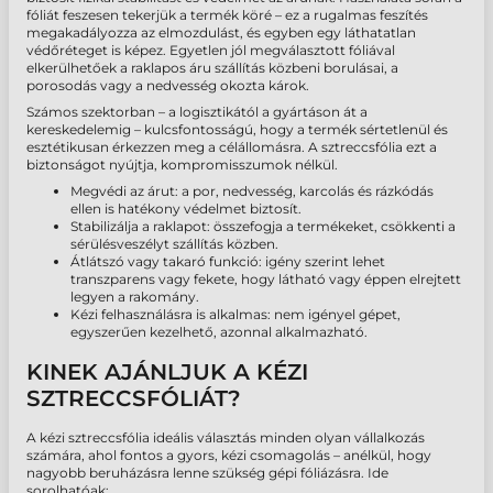
fóliát feszesen tekerjük a termék köré – ez a rugalmas feszítés
megakadályozza az elmozdulást, és egyben egy láthatatlan
védőréteget is képez. Egyetlen jól megválasztott fóliával
elkerülhetőek a raklapos áru szállítás közbeni borulásai, a
porosodás vagy a nedvesség okozta károk.
Számos szektorban – a logisztikától a gyártáson át a
kereskedelemig – kulcsfontosságú, hogy a termék sértetlenül és
esztétikusan érkezzen meg a célállomásra. A sztreccsfólia ezt a
biztonságot nyújtja, kompromisszumok nélkül.
Megvédi az árut: a por, nedvesség, karcolás és rázkódás
ellen is hatékony védelmet biztosít.
Stabilizálja a raklapot: összefogja a termékeket, csökkenti a
sérülésveszélyt szállítás közben.
Átlátszó vagy takaró funkció: igény szerint lehet
transzparens vagy fekete, hogy látható vagy éppen elrejtett
legyen a rakomány.
Kézi felhasználásra is alkalmas: nem igényel gépet,
egyszerűen kezelhető, azonnal alkalmazható.
KINEK AJÁNLJUK A KÉZI
SZTRECCSFÓLIÁT?
A kézi sztreccsfólia ideális választás minden olyan vállalkozás
számára, ahol fontos a gyors, kézi csomagolás – anélkül, hogy
nagyobb beruházásra lenne szükség gépi fóliázásra. Ide
sorolhatóak: