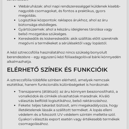
Webáruházak: ahol napi rendszerességgel küldenek kisebb-
nagyobb csomagokat, és fontos a praktikus, gyors
megoldás.
Logisztikai központok: raklapos árukhoz, ahol az áru
biztonsága elsődleges.
Gyártóüzemek: ahol a készáru ideiglenes tárolása vagy
belső mozgatása szükséges.
Kereskedők és kiskereskedők: akik szállítás előtt szeretnék
megóvni a termékeket a sérülésektől vagy lopástól.
A kézi sztreccsfólia használatához nincs szükség bonyolult
berendezésre – egy egyszerű kézi fóliaadagolóval bárki könnyedén
alkalmazhatja.
ELÉRHETŐ SZÍNEK ÉS FUNKCIÓIK
A sztreccsfólia többféle színben elérhető, amelyek nemcsak
esztétikai, hanem funkcionális különbségeket is hordoznak:
Transzparens (átlátszó): az áru könnyen beazonosítható, a
vonalkódok és címkék olvashatóak maradnak. Kiváló
választás belföldi logisztikához, belső raktározáshoz.
Fekete: teljes takarást biztosít, ami megakadályozza, hogy
illetéktelenek lássák a szállított terméket. A lopás elleni
védelem és a fokozott UV-védelem szintén mellette szól.
Gyakori választás export esetén vagy értékesebb termékek
csomagolásához.