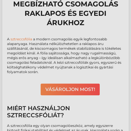
MEGBÍZHATÓ CSOMAGOLÁS
RAKLAPOS ÉS EGYEDI
ÁRUKHOZ
A
sztreccsfólia
a modern csomagolás egyik legfontosabb
alapanyaga. Használata nélkülözhetetlen a raklapos áru
szállításánál, de kiscsomagos termékek stabilizálására is tökéletes
megoldást kínál. A fólia sajátossága, hogy nagy rugalmasságú,
mégis erős anyag – így ideálisan alkalmazható a legkülönbözőbb
csomagolási feladatoknál. A kézi sztreccsfóliák gyors, egyszerű és
költséghatékony védelmet nyújtanak a logisztikai és gyártási
folyamatok során.
VÁSÁROLJON MOST!
MIÉRT HASZNÁLJON
SZTRECCSFÓLIÁT?
A sztreccsfólia egy olyan csomagolóeszköz, amely egyszerre
biztosít fizikai stabilitást és védelmet az árunak. Használata során a