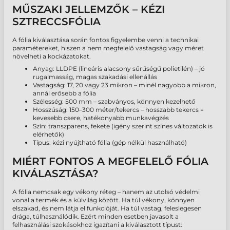
MŰSZAKI JELLEMZŐK – KÉZI
SZTRECCSFÓLIA
A fólia kiválasztása során fontos figyelembe venni a technikai
paramétereket, hiszen a nem megfelelő vastagság vagy méret
növelheti a kockázatokat.
Anyag: LLDPE (lineáris alacsony sűrűségű polietilén) – jó
rugalmasság, magas szakadási ellenállás
Vastagság: 17, 20 vagy 23 mikron – minél nagyobb a mikron,
annál erősebb a fólia
Szélesség: 500 mm – szabványos, könnyen kezelhető
Hosszúság: 150–300 méter/tekercs – hosszabb tekercs =
kevesebb csere, hatékonyabb munkavégzés
Szín: transzparens, fekete (igény szerint színes változatok is
elérhetők)
Típus: kézi nyújtható fólia (gép nélkül használható)
MIÉRT FONTOS A MEGFELELŐ FÓLIA
KIVÁLASZTÁSA?
A fólia nemcsak egy vékony réteg – hanem az utolsó védelmi
vonal a termék és a külvilág között. Ha túl vékony, könnyen
elszakad, és nem látja el funkcióját. Ha túl vastag, feleslegesen
drága, túlhasználódik. Ezért minden esetben javasolt a
felhasználási szokásokhoz igazítani a kiválasztott típust: