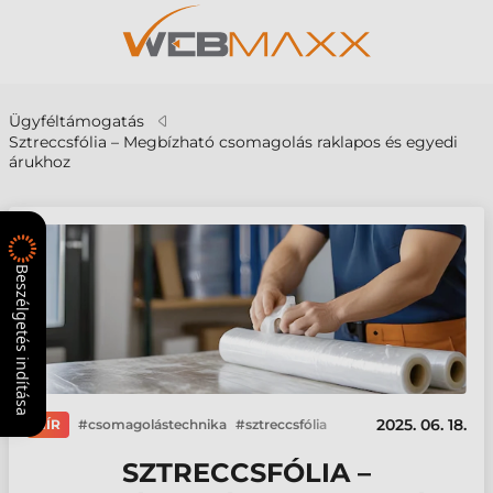
Ügyféltámogatás
Sztreccsfólia – Megbízható csomagolás raklapos és egyedi
árukhoz
Beszélgetés indítása
2025. 06. 18.
HÍR
csomagolástechnika
sztreccsfólia
SZTRECCSFÓLIA –