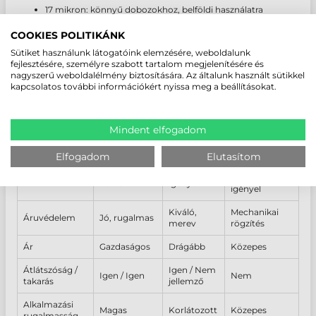
17 mikron: könnyű dobozokhoz, belföldi használatra
20 mikron: általános használatra, közepes súlyú raklapokra
23 mikron: nehéz, sűrűn rétegzett raklapos árura, exporthoz
COOKIES POLITIKÁNK
Sütiket használunk látogatóink elemzésére, weboldalunk
SZTRECCSFÓLIA VS. ALTERNATÍV
fejlesztésére, személyre szabott tartalom megjelenítésére és
MEGOLDÁSOK
nagyszerű weboldalélmény biztosítására. Az általunk használt sütikkel
kapcsolatos további információkért nyissa meg a beállításokat.
A következő táblázat bemutatja, miben különbözik a sztreccsfólia
más csomagolási módoktól:
Mindent elfogadom
Tulajdonság
Sztreccsfólia
Zsugorfólia
Pántolás
Elfogadom
Elutasítom
Gépet vagy
Egyszerű,
Gépet
Felhelyezés
szerszámot
kézzel
igényel
igényel
Kiváló,
Mechanikai
Áruvédelem
Jó, rugalmas
merev
rögzítés
Ár
Gazdaságos
Drágább
Közepes
Átlátszóság /
Igen / Nem
Igen / Igen
Nem
takarás
jellemző
Alkalmazási
Magas
Korlátozott
Közepes
rugalmasság