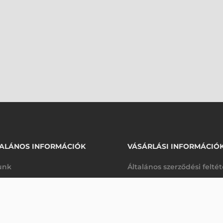
ALÁNOS INFORMÁCIÓK
VÁSÁRLÁSI INFORMÁCIÓ
unk
Általános szerződési felté
rhetőségek
Adatkezelési tájékoztató
arancia
Szállítási és fizetési feltét
K
Jogi nyilatkozat