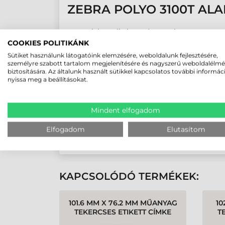
ZEBRA POLYO 3100T AL
elektronikai-, autó-, vegyipar
COOKIES POLITIKÁNK
termékleírás
termékcímke
Sütiket használunk látogatóink elemzésére, weboldalunk fejlesztésére,
személyre szabott tartalom megjelenítésére és nagyszerű weboldalélm
leltározás
biztosítására. Az általunk használt sütikkel kapcsolatos további informác
gyártás
nyissa meg a beállításokat.
logisztikai jelölő címke
raklap azonosítás
Mindent elfogadom
Elfogadom
Elutasítom
Zebra etikett címke
KAPCSOLÓDÓ TERMÉKEK:
101.6 MM X 76.2 MM MŰANYAG
10
TEKERCSES ETIKETT CÍMKE
T
FEHÉR ( 1890 CÍMKE/TEKERCS
FEH