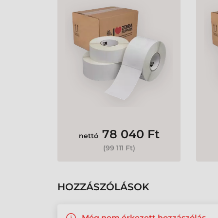
Gyártó:
Zebra
)
78 040 Ft
nettó
(
99 111 Ft
)
HOZZÁSZÓLÁSOK
Még nem érkezett hozzászólás.