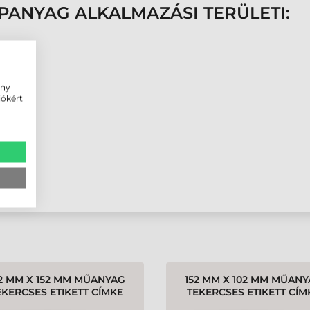
APANYAG ALKALMAZÁSI TERÜLETI:
ény
iókért
2 MM X 152 MM MŰANYAG
152 MM X 102 MM MŰAN
EKERCSES ETIKETT CÍMKE
TEKERCSES ETIKETT CÍM
ÉR ( 950 CÍMKE/TEKERCS )
FEHÉR ( 1432 CÍMKE/TEKER