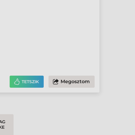
Megosztom
TETSZIK
YAG
KE
CS )