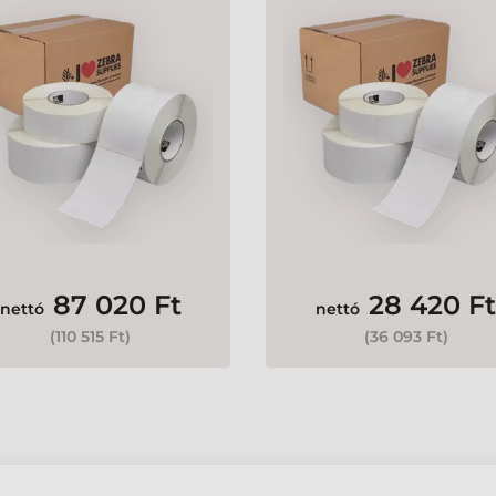
Gyártó:
Zebra
Gyártó:
Zebra
87 020 Ft
28 420 Ft
nettó
nettó
(
110 515 Ft
)
(
36 093 Ft
)