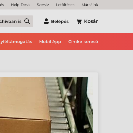
tés
Help-Desk
Szerviz
Letöltések
Márkáink
Kosár
chívban is
Belépés
yféltámogatás
Mobil App
Címke kereső