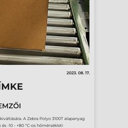
2023. 08. 17.
CÍMKE
EMZŐI
 kiváltására. A Zebra Polyo 3100T alapanyag
 és -10 - +80 °C-os hőmérsékleti