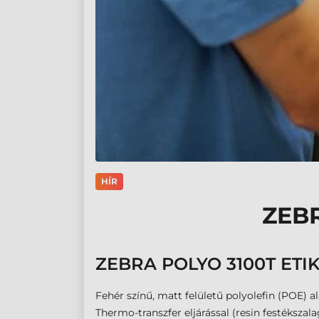
HÍR
ZEBR
ZEBRA POLYO 3100T ETI
Fehér színű, matt felületű polyolefin (POE) 
Thermo-transzfer eljárással (resin festéksza