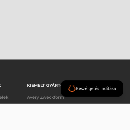
K
KIEMELT GYÁRTÓINK
Beszélgetés indítása
telek
Avery Zweckform
Datalogic
elek
Epson
Godex