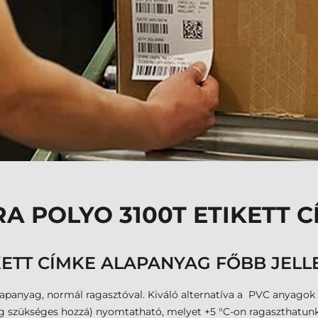
A POLYO 3100T ETIKETT 
KETT CÍMKE ALAPANYAG FŐBB JELL
alapanyag, normál ragasztóval. Kiváló alternatíva a PVC anyagok
lag szükséges hozzá) nyomtatható, melyet +5 °C-on ragaszthatunk