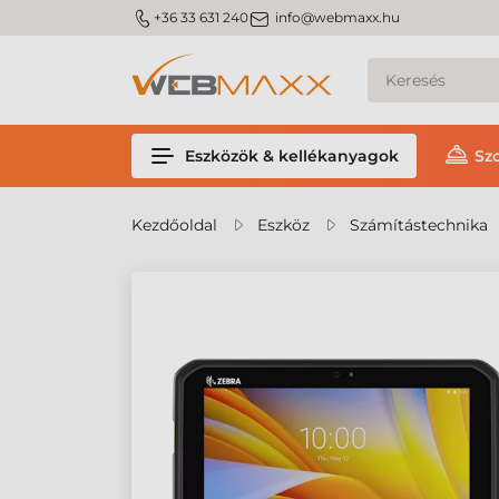
m_phone
m_email
+36 33 631 240
info@webmaxx.hu
Eszközök & kellékanyagok
Sz
Kezdőoldal
Eszköz
Számítástechnika