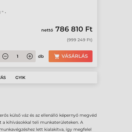
" •
786 810 Ft
nettó
(
999 249 Ft
)
VÁSÁRLÁS
db
TÁS
GYIK
 erős külső váz és az ellenálló képernyő megvéd
 a kihívásokkal teli munkaterületeken. A
i munkavégzéshez lett kialakítva, így megfelel