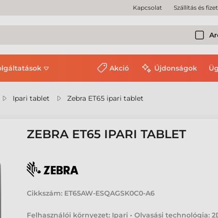
Kapcsolat
Szállítás és fize
Ar
olgáltatások
Akció
Újdonságok
Üg
Ipari tablet
Zebra ET65 ipari tablet
ZEBRA ET65 IPARI TABLET
Cikkszám:
ET65AW-ESQAGSK0C0-A6
Felhasználói környezet: Ipari • Olvasási technológia: 