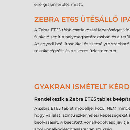
energiakimerülés miatt.
ZEBRA ET65 ÜTÉSÁLLÓ IP
A Zebra ET65 több csatlakozási lehetőséget kíná
funkció segít a helymeghatározásban és a terü
Az egyedi beállításokkal és személyre szabható
munkavégzést és a sikeres üzletmenetet.
GYAKRAN ISMÉTELT KÉR
Rendelkezik a Zebra ET65 tablet beépít
A Zebra ET65 tablet modelljei közül NEM mindeg
hogy vállalati szintű szkennelési képességeket
beolvasását. A beépített vonalkódolvasó javítja
ahol vonalkód-leolvasásra van szükség.