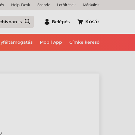
tés
Help-Desk
Szerviz
Letöltések
Márkáink
Kosár
chívban is
Belépés
yféltámogatás
Mobil App
Címke kereső
2D