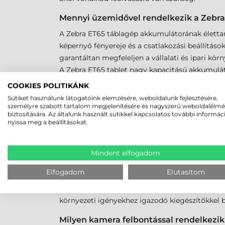
Mennyi üzemidővel rendelkezik a Zebra
A Zebra ET65 táblagép akkumulátorának élettar
képernyő fényereje és a csatlakozási beállítás
garantáltan megfeleljen a vállalati és ipari kör
A Zebra ET65 tablet nagy kapacitású akkumulátor
akkumulátorának élettartama normál használati 
COOKIES POLITIKÁNK
Sütiket használunk látogatóink elemzésére, weboldalunk fejlesztésére,
személyre szabott tartalom megjelenítésére és nagyszerű weboldalélm
Van LTE kapcsolat lehetőség a Zebra ET6
biztosítására. Az általunk használt sütikkel kapcsolatos további informác
nyissa meg a beállításokat.
Igen, a Zebra ET65 ipari tablet rendelkezik LTE
táblagépen, amely kiváló megoldást nyújt olyan
Mindent elfogadom
Milyen tartozékok állnak rendelkezésre
Elfogadom
Elutasítom
A Zebra ET65 tablet opcionálisan választható t
vonalkódolvasáshoz, valamint különböző töltők
környezeti igényekhez igazodó kiegészítőkkel b
Milyen kamera felbontással rendelkezik