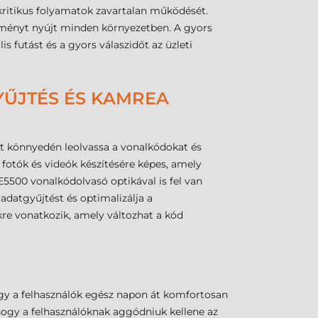
kritikus folyamatok zavartalan működését.
tményt nyújt minden környezetben. A gyors
 futást és a gyors válaszidőt az üzleti
YŰJTÉS ÉS KAMREA
nt könnyedén leolvassa a vonalkódokat és
 fotók és videók készítésére képes, amely
5500 vonalkódolvasó optikával is fel van
adatgyűjtést és optimalizálja a
kre vonatkozik, amely változhat a kód
így a felhasználók egész napon át komfortosan
hogy a felhasználóknak aggódniuk kellene az