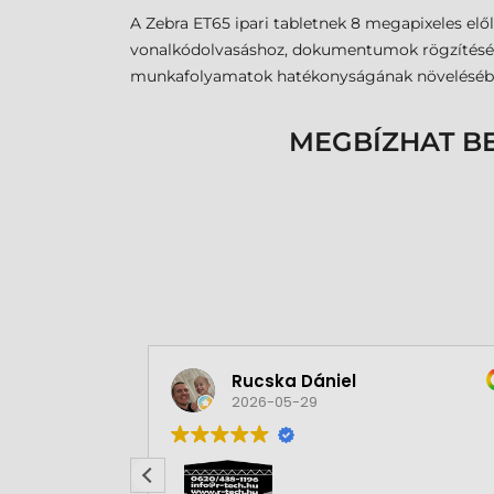
A Zebra ET65 ipari tabletnek 8 megapixeles el
vonalkódolvasáshoz, dokumentumok rögzítéséhe
munkafolyamatok hatékonyságának növelésébe
MEGBÍZHAT B
Rucska Dániel
2026-05-29