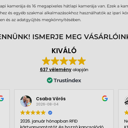
őlapi kamerája és 16 megapixeles hátlapi kamerája van. Ezek a 
z és egyéb szakmai alkalmazásokhoz használhatók az ipari kö
n és az adatgyűjtés megkönnyítésében.
ENNÜNK! ISMERJE MEG VÁSÁRLÓIN
KIVÁLÓ
637 vélemény
alapján
Csaba Vörös
2026-08-04
2026. január hónapban RFID
N
kártyanyomtatót és hozzá kapcsolódó
K