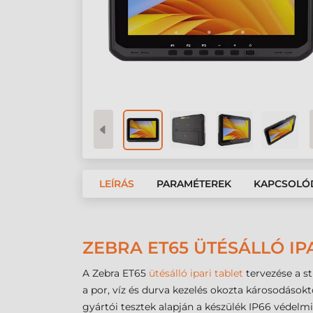
LEÍRÁS
PARAMÉTEREK
KAPCSOLÓ
ZEBRA ET65 ÜTÉSÁLLÓ IP
A Zebra ET65
ütésálló ipari tablet
tervezése a st
a por, víz és durva kezelés okozta károsodások
gyártói tesztek alapján a készülék IP66 védelmi