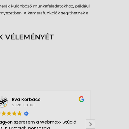
kamerák különböző munkafeladatokhoz, például
rnyezetben. A kamerafunkciók segíthetnek a
K VÉLEMÉNYÉT
Éva Korbács
A bol
2026-08-03
2026-
agyon szeretem a Webmaxx Stúdió
Gyors precíz
ft-t. Gyorsak, pontosak!