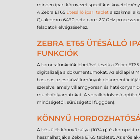
minden ipari környezet specifikus követelmény
A Zebra ET65
ütésálló ipari tablet
a szakmai alk
Qualcomm 6490 octa-core, 2.7 GHz processzor és 
feladatok elvégzéséhez.
ZEBRA ET65 ÜTÉSÁLLÓ IP
FUNKCIÓK
A kamerafunkciók lehetővé teszik a Zebra ET65
digitalizálja a dokumentumokat. Az előlapi 8 MP
hasznos az eszközállományok dokumentációjában
szerelve, amely villámgyorsan és hatékonyan dek
munkafolyamatokat. A vonalkódolvasó optika 5,6
minőségétől, sűrűségétől függően).
KÖNNYŰ HORDOZHATÓSÁ
A készülék könnyű súlya (1074 g) és kompakt m
használhatják a Zebra ET65 tabletet. Az erős 