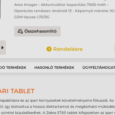
Area Imager • Akkumulátor kapacitás: 7600 mAh •
Operációs rendszer: Android 13 • Képernyő mérete: 10.1 
GSM típusa: LTE/5G
Összehasonlító
Rendelésre
DÓ TERMÉKEK
HASONLÓ TERMÉKEK
ÜGYFÉLTÁMOGA
ARI TABLET
rapabírásra és az ipari környezetek követelményeire fókuszál. Az
tól, így biztosítva a hosszú élettartamot és megbízható működést
 szinttel büszkélkedhet. A Zebra ET65 tablet kifejezetten az ipar