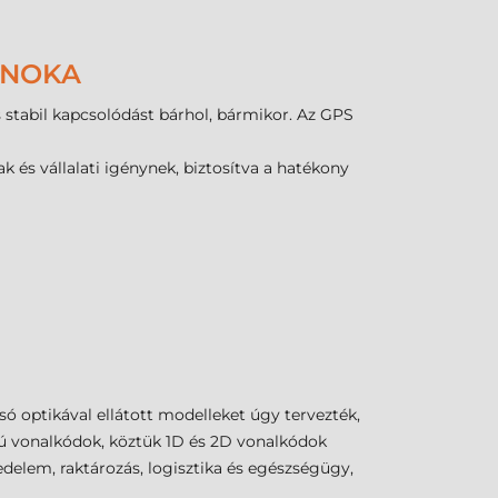
JNOKA
és stabil kapcsolódást bárhol, bármikor. Az GPS
 és vállalati igénynek, biztosítva a hatékony
ó optikával ellátott modelleket úgy tervezték,
usú vonalkódok, köztük 1D és 2D vonalkódok
edelem, raktározás, logisztika és egészségügy,