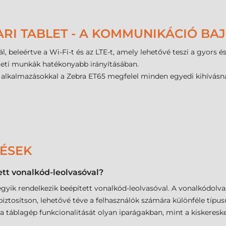
ARI TABLET - A KOMMUNIKÁCIÓ BA
l, beleértve a Wi-Fi-t és az LTE-t, amely lehetővé teszi a gyors 
leti munkák hatékonyabb irányításában.
 alkalmazásokkal a Zebra ET65 megfelel minden egyedi kihívásnak
DÉSEK
ett vonalkód-leolvasóval?
yik rendelkezik beépített vonalkód-leolvasóval. A vonalkódolvas
 biztosítson, lehetővé téve a felhasználók számára különféle típ
 a táblagép funkcionalitását olyan iparágakban, mint a kiskeresk