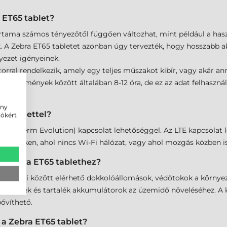
 ET65 tablet?
tama számos tényezőtől függően változhat, mint például a haszn
ok. A Zebra ET65 tabletet azonban úgy tervezték, hogy hosszabb a
nyezet igényeinek.
ral rendelkezik, amely egy teljes műszakot kibír, vagy akár anná
körülmények között általában 8-12 óra, de ez az adat felhasznál
ény
5 tablettel?
iókért
 (Long-Term Evolution) kapcsolat lehetőséggel. Az LTE kapcsolat 
 helyeken, ahol nincs Wi-Fi hálózat, vagy ahol mozgás közben is
 a Zebra ET65 tablethez?
artozékai között elérhető dokkolóállomások, védőtokok a környe
, kábelek és tartalék akkumulátorok az üzemidő növeléséhez. A 
ővíthető.
 a Zebra ET65 tablet?