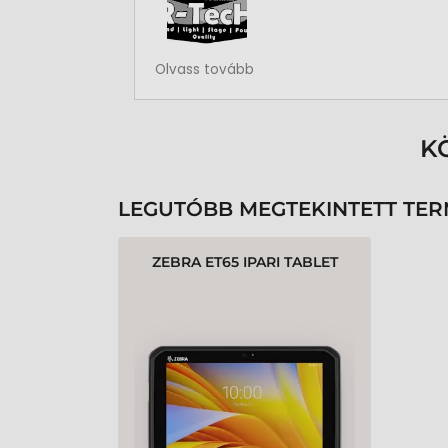
Rendben volt a rendelésem
Olvass tovább
K
LEGUTÓBB MEGTEKINTETT TE
ZEBRA ET65 IPARI TABLET