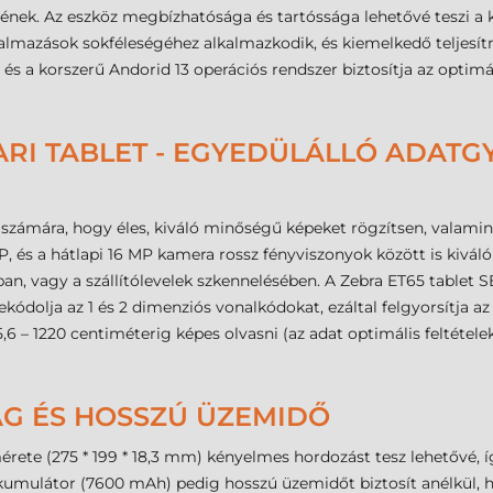
ének. Az eszköz megbízhatósága és tartóssága lehetővé teszi a 
almazások sokféleségéhez alkalmazkodik, és kiemelkedő teljesí
a korszerű Andorid 13 operációs rendszer biztosítja az optimális
ARI TABLET - EGYEDÜLÁLLÓ ADATG
 számára, hogy éles, kiváló minőségű képeket rögzítsen, valami
, és a hátlapi 16 MP kamera rossz fényviszonyok között is kiváló
, vagy a szállítólevelek szkennelésében. A Zebra ET65 tablet SE
ódolja az 1 és 2 dimenziós vonalkódokat, ezáltal felgyorsítja az 
 – 1220 centiméterig képes olvasni (az adat optimális feltétele
G ÉS HOSSZÚ ÜZEMIDŐ
érete (275 * 199 * 18,3 mm) kényelmes hordozást tesz lehetővé, 
akkumulátor (7600 mAh) pedig hosszú üzemidőt biztosít anélkül, 