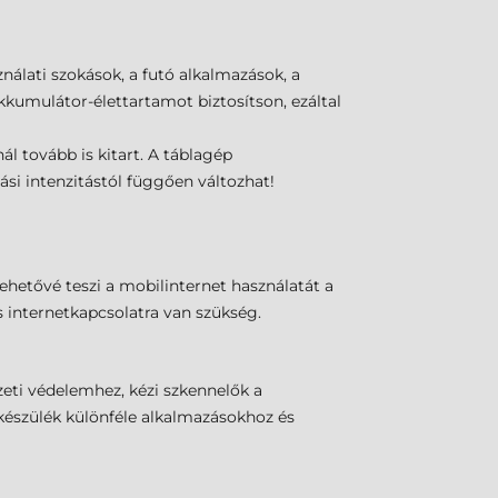
álati szokások, a futó alkalmazások, a
kkumulátor-élettartamot biztosítson, ezáltal
l tovább is kitart. A táblagép
ási intenzitástól függően változhat!
lehetővé teszi a mobilinternet használatát a
 internetkapcsolatra van szükség.
zeti védelemhez, kézi szkennelők a
készülék különféle alkalmazásokhoz és