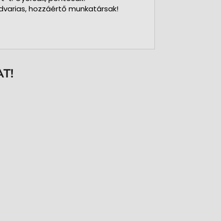
dvarias, hozzáértő munkatársak!
T!