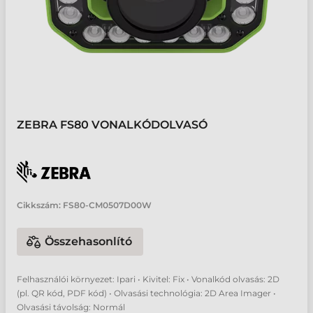
ZEBRA FS80 VONALKÓDOLVASÓ
Cikkszám:
FS80-CM0507D00W
Összehasonlító
Felhasználói környezet: Ipari • Kivitel: Fix • Vonalkód olvasás: 2D
(pl. QR kód, PDF kód) • Olvasási technológia: 2D Area Imager •
Olvasási távolság: Normál