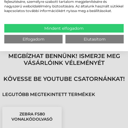
fejlesztésére, személyre szabott tartalom megjelenítésére és
felületen keresztül biztosít valós idejű monitorozást, így nincs szükség
nagyszerű weboldalélmény biztosítására. Az általunk használt sütikkel
külön számítógépre minden munkaállomáson, csökkentve a rendszer
kapcsolatos további információkért nyissa meg a beállításokat.
hardverigényét.
A Zebra FS80 fix ipari vonalkódolvasó a legmodernebb technológiai
megoldásokat ötvözi egy erős, ipari környezetre tervezett eszközben,
Mindent elfogadom
amely nemcsak pontos és gyors adatgyűjtést tesz lehetővé, de
csökkenti az eszközparkot és az üzemeltetési költségeket is.
Elfogadom
Elutasítom
MEGBÍZHAT BENNÜNK! ISMERJE MEG
VÁSÁRLÓINK VÉLEMÉNYÉT
KÖVESSE BE YOUTUBE CSATORNÁNKAT!
LEGUTÓBB MEGTEKINTETT TERMÉKEK
ZEBRA FS80
VONALKÓDOLVASÓ