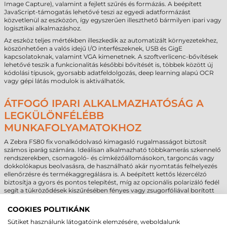
Image Capture), valamint a fejlett szűrés és formázás. A beépített
JavaScript-támogatás lehetővé teszi az egyedi adatformázást
közvetlenül az eszközön, így egyszerűen illeszthető bármilyen ipari vagy
logisztikai alkalmazáshoz.
Az eszköz teljes mértékben illeszkedik az automatizált környezetekhez,
köszönhetően a valós idejű I/O interfészeknek, USB és GigE
kapcsolatoknak, valamint VGA kimenetnek. A szoftverlicenc-bővítések
lehetővé teszik a funkcionalitás későbbi bővítését is, többek között új
kódolási típusok, gyorsabb adatfeldolgozás, deep learning alapú OCR
vagy gépi látás modulok is aktiválhatók.
ÁTFOGÓ IPARI ALKALMAZHATÓSÁG A
LEGKÜLÖNFÉLÉBB
MUNKAFOLYAMATOKHOZ
A Zebra FS80 fix vonalkódolvasó kimagasló rugalmasságot biztosít
számos iparág számára. Ideálisan alkalmazható többkamerás szkennelő
rendszerekben, csomagoló- és címkézőállomásokon, targoncás vagy
dokkolókapus beolvasásra, de használható akár nyomtatás felhelyezés
ellenőrzésre és termékaggregálásra is. A beépített kettős lézercélzó
biztosítja a gyors és pontos telepítést, míg az opcionális polarizáló fedél
segít a tükröződések kiszűrésében fényes vagy zsugorfóliával borított
felületekről.
COOKIES POLITIKÁNK
Az eszköz állapotáról és teljesítményéről a 360 fokos állapotjelző LED-ek
és a konfigurálható hangjelzések adnak azonnali visszajelzést még zajos
Sütiket használunk látogatóink elemzésére, weboldalunk
ipari környezetben is. A Zebra Aurora HMI irányítópult pedig webes