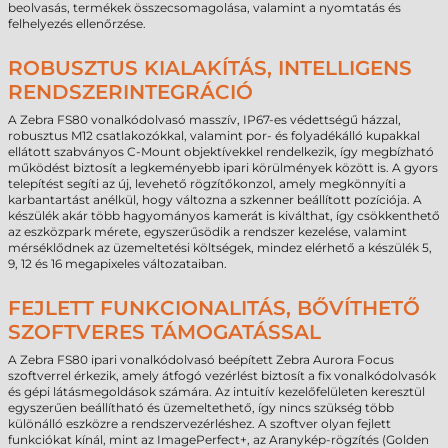
beolvasás, termékek összecsomagolása, valamint a nyomtatás és
felhelyezés ellenőrzése.
ROBUSZTUS KIALAKÍTÁS, INTELLIGENS
RENDSZERINTEGRÁCIÓ
A Zebra FS80 vonalkódolvasó masszív, IP67-es védettségű házzal,
robusztus M12 csatlakozókkal, valamint por- és folyadékálló kupakkal
ellátott szabványos C-Mount objektívekkel rendelkezik, így megbízható
működést biztosít a legkeményebb ipari körülmények között is. A gyors
telepítést segíti az új, levehető rögzítőkonzol, amely megkönnyíti a
karbantartást anélkül, hogy változna a szkenner beállított pozíciója. A
készülék akár több hagyományos kamerát is kiválthat, így csökkenthető
az eszközpark mérete, egyszerűsödik a rendszer kezelése, valamint
mérséklődnek az üzemeltetési költségek, mindez elérhető a készülék 5,
9, 12 és 16 megapixeles változataiban.
FEJLETT FUNKCIONALITÁS, BŐVÍTHETŐ
SZOFTVERES TÁMOGATÁSSAL
A Zebra FS80 ipari vonalkódolvasó beépített Zebra Aurora Focus
szoftverrel érkezik, amely átfogó vezérlést biztosít a fix vonalkódolvasók
és gépi látásmegoldások számára. Az intuitív kezelőfelületen keresztül
egyszerűen beállítható és üzemeltethető, így nincs szükség több
különálló eszközre a rendszervezérléshez. A szoftver olyan fejlett
funkciókat kínál, mint az ImagePerfect+, az Aranykép-rögzítés (Golden