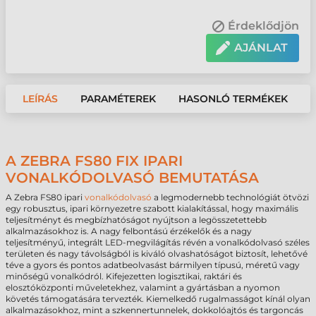
Érdeklődjön
AJÁNLAT
LEÍRÁS
PARAMÉTEREK
HASONLÓ TERMÉKEK
A ZEBRA FS80 FIX IPARI
VONALKÓDOLVASÓ BEMUTATÁSA
A Zebra FS80 ipari
vonalkódolvasó
a legmodernebb technológiát ötvözi
egy robusztus, ipari környezetre szabott kialakítással, hogy maximális
teljesítményt és megbízhatóságot nyújtson a legösszetettebb
alkalmazásokhoz is. A nagy felbontású érzékelők és a nagy
teljesítményű, integrált LED-megvilágítás révén a vonalkódolvasó széles
területen és nagy távolságból is kiváló olvashatóságot biztosít, lehetővé
téve a gyors és pontos adatbeolvasást bármilyen típusú, méretű vagy
minőségű vonalkódról. Kifejezetten logisztikai, raktári és
elosztóközponti műveletekhez, valamint a gyártásban a nyomon
követés támogatására tervezték. Kiemelkedő rugalmasságot kínál olyan
alkalmazásokhoz, mint a szkennertunnelek, dokkolóajtós és targoncás