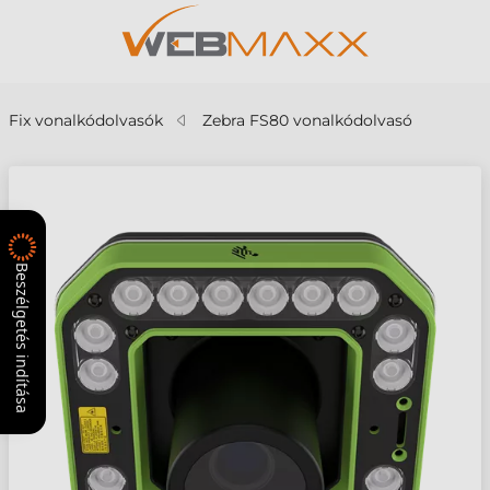
Fix vonalkódolvasók
Zebra FS80 vonalkódolvasó
Beszélgetés indítása