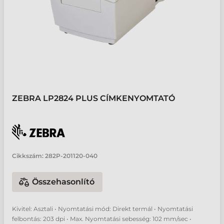
ZEBRA LP2824 PLUS CÍMKENYOMTATÓ
Cikkszám:
282P-201120-040
Összehasonlító
Kivitel: Asztali • Nyomtatási mód: Direkt termál • Nyomtatási
felbontás: 203 dpi • Max. Nyomtatási sebesség: 102 mm/sec •