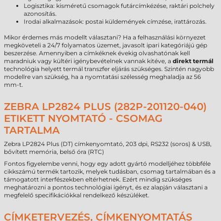
Logisztika: kisméretű csomagok futárcímkézése, raktári polchely
azonosítás.
Irodai alkalmazások: postai küldemények címzése, irattározás.
Mikor érdemes más modellt választani? Ha a felhasználási környezet
megköveteli a 24/7 folyamatos üzemet, javasolt ipari kategóriájú gép
beszerzése. Amennyiben a címkéknek évekig olvashatónak kell
maradniuk vagy kültéri igénybevételnek vannak kitéve, a
direkt termál
technológia helyett termál transzfer eljárás szükséges. Szintén nagyobb
modellre van szükség, ha a nyomtatási szélesség meghaladja az 56
mm-t.
ZEBRA LP2824 PLUS (282P-201120-040)
ETIKETT NYOMTATÓ - CSOMAG
TARTALMA
Zebra LP2824 Plus (DT) címkenyomtató, 203 dpi, RS232 (soros) & USB,
bővített memória, belső óra (RTC)
Fontos figyelembe venni, hogy egy adott gyártó modelljéhez többféle
cikkszámú termék tartozik, melyek tudásban, csomag tartalmában és a
támogatott interfészekben eltérhetnek. Ezért mindig szükséges
meghatározni a pontos technológiai igényt, és ez alapján választani a
megfelelő specifikációkkal rendelkező készüléket.
CÍMKETERVEZÉS, CÍMKENYOMTATÁS