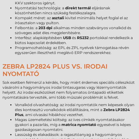
KKV szektoros igényt.
Nyomtatási technológia: a
direkt termál
eljárásnak
köszönhetően nincs szükség festékszalagra.
Kompakt méret: az
asztali
kivitel minimális helyet foglal el az
íróasztalon vagy pulton.
Felbontás: a
203 dpi
alkalmas minden szabványos vonalkód és
szöveges adat éles megjelenítésére.
Interfész: alapkiépítésben
USB
és
RS232
portokkal rendelkezik a
biztos kapcsolat érdekében.
Programozhatóság: az EPL és ZPL nyelvek támogatása révén
egyszerűen illeszthető meglévő ERP rendszerekhez.
ZEBRA LP2824 PLUS VS. IRODAI
NYOMTATÓ
Sok esetben felmerül a kérdés, hogy miért érdemes speciális céleszközt
vásárolni a hagyományos irodai tintasugaras vagy lézernyomtatók
helyett. Az irodai eszközöket nem folyamatos öntapadó etikettek
nyomtatására tervezték, ami több műszaki problémát is felvet.
Vonalkód olvashatóság: az irodai nyomtatók nem képesek olyan
éles kontrasztú vonalkódok előállítására, mint a
Zebra LP2824
Plus
, ami olvasási hibákhoz vezethet.
Magas üzemeltetési költség: az íves címkék nyomtatásakor
gyakori a pazarlás, míg a
matrica nyomtató
egyesével is képes
gazdaságosan nyomtatni.
Lassúság és elakadások: a ragasztóanyag a hagyományos