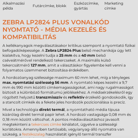
Alkalmazási
Eszközcímke,
Marketing
Futárcímke, blokk
példa
gyártás
címke
ZEBRA LP2824 PLUS VONALKÓD
NYOMTATÓ - MÉDIA KEZELÉS ÉS
KOMPATIBILITÁS
A kellékanyagok megválasztásakor kritikus szempont a nyomtató fizikai
befogadóképessége. A
Zebra LP2824 Plus
belső mechanikája úgy lett
kialakítva, hogy kezelni tudja a
25 mm
és a
40 mm
belső
cséveátmérővel rendelkező tekercseket. A maximális külső
tekercsátmérő
127 mm
, amit a választáskor figyelembe kell venni a
folyamatos üzemmenet biztosítása érdekében.
A hordozóanyag szélessége maximum 60 mm lehet, míg a tényleges
max. nyomtatási szélesség 56 mm
. A nyomtató képes kezelni a 9,7
mm és 990 mm közötti címkemagasságokat, ami nagy rugalmasságot
biztosít a különböző formátumú jelölésekhez. A médiaérzékelésről egy
rögzített helyzetű
transzmisszív
és
reflektív
érzékelő gondoskodik, így
a stancolt címkék és a fekete jeles hordozók pozicionálása is precíz.
Mivel a technológia
direkt termál
, a nyomtatható média típusa
kizárólag direkt termál papír lehet. A hordozó vastagsága 0,08 mm és
0,18 mm között változhat. A pontos médiaválasztáshoz javasolt
megtekinteni a
tekercses címke
kínálatot, ügyelve a szélességi
korlátokra. Amennyiben tartósabb, vegyianyag-álló nyomatra van
szükség, a
festékszalag
használatát igénylő termál transzfer