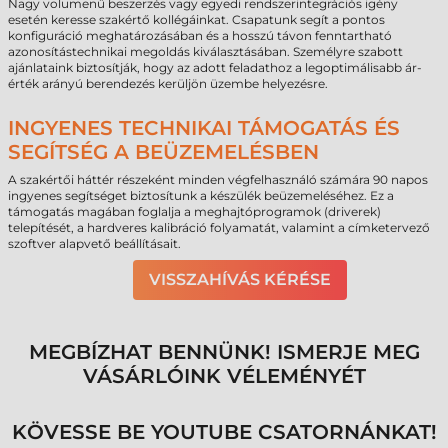
Nagy volumenű beszerzés vagy egyedi rendszerintegrációs igény
esetén keresse szakértő kollégáinkat. Csapatunk segít a pontos
konfiguráció meghatározásában és a hosszú távon fenntartható
azonosítástechnikai megoldás kiválasztásában. Személyre szabott
ajánlataink biztosítják, hogy az adott feladathoz a legoptimálisabb ár-
érték arányú berendezés kerüljön üzembe helyezésre.
INGYENES TECHNIKAI TÁMOGATÁS ÉS
SEGÍTSÉG A BEÜZEMELÉSBEN
A szakértői háttér részeként minden végfelhasználó számára 90 napos
ingyenes segítséget biztosítunk a készülék beüzemeléséhez. Ez a
támogatás magában foglalja a meghajtóprogramok (driverek)
telepítését, a hardveres kalibráció folyamatát, valamint a címketervező
szoftver alapvető beállításait.
VISSZAHÍVÁS KÉRÉSE
MEGBÍZHAT BENNÜNK! ISMERJE MEG
VÁSÁRLÓINK VÉLEMÉNYÉT
KÖVESSE BE YOUTUBE CSATORNÁNKAT!