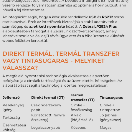
adatfeldolgozást és címkeürítést. A beépített intelligens E3 nyomtatófej
vezérlő rendszer folyamatosan számítja az optimális hőimpulzust, ami
növeli a fej élettartamát.
Az integrációt segíti, hogy a készülék rendelkezik
USB
és
RS232
soros
csatlakozóval. Ezek az interfészek biztosítják a stabil adatátvitelt a
számítógép és az
etikett nyomtató
között. A
Zebra LP2824 Plus
alapkiépítésben támogatja a ZebraLink szoftvercsomagot, amely
lehetővé teszi a valós idejű távfelügyeletet és a hibaüzenetek küldését
webes felületen keresztül.
DIREKT TERMÁL, TERMÁL TRANSZFER
VAGY TINTASUGARAS - MELYIKET
VÁLASSZA?
A megfelelő nyomtatási technológia kiválasztása alapvetően
befolyásolja a címkék tartósságát és az üzemeltetési költségeket. Az
alábbi táblázat segít a technológiai döntés meghozatalában.
Termál
Jellemző
Direkt termál (DT)
Tintasugaras
transzfer (TT)
Kellékanyag
Csak hőérzékeny
Címke +
Címke +
igény
papír
festékszalag
tintapatron
Korlátozott (fényre
Kiváló
Jó (színes
Tartósság
érzékeny)
(időjárásálló)
igényekhez)
Üzemeltetési
Legalacsonyabb
Közepes
Magas
költség