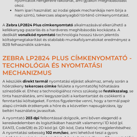
nyomtatók hengereire rakódhat, ami gyakori meghibásodást
okoz.
Nem ipari használat: az irodai gépek mechanikája nem bírja a
napi szintű, tekercses alapanyagból történő címkenyomtatást.
A
Zebra LP2824 Plus címkenyomtató
alkalmazásával elkerülhető a
kellékanyag-pazarlás és a hardveres meghibásodás kockázata. A
dedikált
vonalkód nyomtató
technológia hosszú távon jelentős
költségmegtakarítást és stabilabb munkafolyamatokat eredményez a
B2B felhasználók számára.
ZEBRA LP2824 PLUS CÍMKENYOMTATÓ -
TECHNOLÓGIA ÉS NYOMTATÁSI
MECHANIZMUS
A készülék
direkt termál
nyomtatási eljárást alkalmaz, amely során a
hőérzékeny
tekercses címke
felülete a nyomtatófej hőhatására
színeződik el. Ehhez a technológiához nincs szükség se
festékszalag
, se
tinta használatára, ami leegyszerűsíti a karbantartást és csökkenti a
fenntartási költségeket. Fontos figyelembe venni, hogy a termál papír
alapú címkék érzékenyek a hőre és a közvetlen napsugárzásra, így
beltéri használatra javasoltak.
A nyomtató
203 dpi
felbontással dolgozik, ami bőven elegendő a
kereskedelemben és logisztikában használt valamennyi 1D kód (pl.
EAN13, Code128) és 2D kód (pl. QR-kód, Data Matrix) megjelenítéséhez.
A nyomtatási sebesség
102 mm/sec
, ami lehetővé teszi a gyors