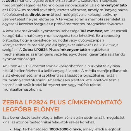
A
Zebra
márka világszerte ismert az Auto-ID szektorban képviselt
megbízhatóságáról és technológiai innovációiról. Ez a
címkenyomtató
az LP2824-es modell továbbfejlesztett változata, amely műanyag házas
felépítésével és
direkt termál
technológiájával a költséghatékony
üzemeltetést helyezi előtérbe. A tervezés során a mérnöki szemlélet az
egyszerű kezelhetőségre és a problémamentes integrációra fókuszált.
A készülék maximális nyomtatási sebessége
102 mm/sec
, ami az asztali
kategóriában hatékony munkavégzést tesz lehetővé. Ez a sebesség
biztosítja, hogy a kereskedelmi, irodai vagy gyógyszeripari
környezetben felmerülő jelölési igényeket várakozás nélkül ki tudja
szolgálni. A
Zebra LP2824 Plus címkenyomtató
megbízható
mechanikája és az intelligens vezérlés együttesen garantálja az állandó
nyomatminőséget.
Az Open ACCESS formatervnek köszönhetően a burkolat felnyitása
nélkül is ellenőrizhető a kellékanyag állapota. A média cseréje pillanatok
alatt elvégezhető, ami csökkenti az állásidőt a logisztikai és raktári
munkafolyamatok során. Az eszköz kis alapterülete lehetővé teszi a
használatát szűk irodai környezetben vagy zsúfolt raktári
munkaállomásokon is.
ZEBRA LP2824 PLUS CÍMKENYOMTATÓ
LEGFŐBB ELŐNYEI
Ez a berendezés technológiai jellemzői alapján optimalizált megoldást
kínál az azonosítástechnikai feladatok széles köréhez.
Napi terhelhetőség:
1000-3000 címke
, amely lefedi a legtöbb