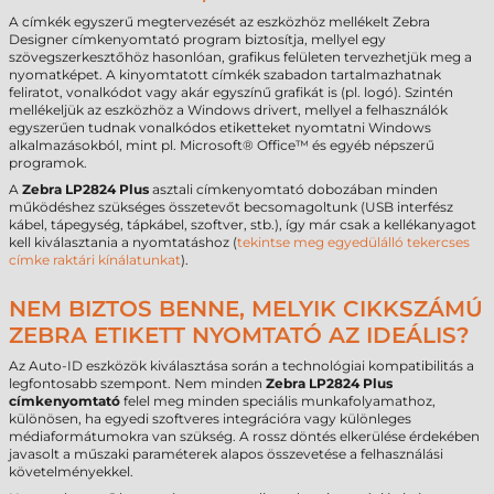
A címkék egyszerű megtervezését az eszközhöz mellékelt Zebra
Designer címkenyomtató program biztosítja, mellyel egy
szövegszerkesztőhöz hasonlóan, grafikus felületen tervezhetjük meg a
nyomatképet. A kinyomtatott címkék szabadon tartalmazhatnak
feliratot, vonalkódot vagy akár egyszínű grafikát is (pl. logó). Szintén
mellékeljük az eszközhöz a Windows drivert, mellyel a felhasználók
egyszerűen tudnak vonalkódos etiketteket nyomtatni Windows
alkalmazásokból, mint pl. Microsoft® Office™ és egyéb népszerű
programok.
A
Zebra LP2824 Plus
asztali címkenyomtató dobozában minden
működéshez szükséges összetevőt becsomagoltunk (USB interfész
kábel, tápegység, tápkábel, szoftver, stb.), így már csak a kellékanyagot
kell kiválasztania a nyomtatáshoz (
tekintse meg egyedülálló tekercses
címke raktári kínálatunkat
).
NEM BIZTOS BENNE, MELYIK CIKKSZÁMÚ
ZEBRA ETIKETT NYOMTATÓ AZ IDEÁLIS?
Az Auto-ID eszközök kiválasztása során a technológiai kompatibilitás a
legfontosabb szempont. Nem minden
Zebra LP2824 Plus
címkenyomtató
felel meg minden speciális munkafolyamathoz,
különösen, ha egyedi szoftveres integrációra vagy különleges
médiaformátumokra van szükség. A rossz döntés elkerülése érdekében
javasolt a műszaki paraméterek alapos összevetése a felhasználási
követelményekkel.