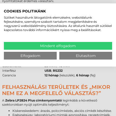
nyomtatókat érdemes választani.
COOKIES POLITIKÁNK
ZEBRA LP2824 PLUS CÍMKENYOMTATÓ -
Sütiket használunk látogatóink elemzésére, weboldalunk
MŰSZAKI PARAMÉTEREK
fejlesztésére, személyre szabott tartalom megjelenítésére és
nagyszerű weboldalélmény biztosítására. Az általunk használt sütikkel
Az alábbi táblázat összefoglalja a 282P-201120-040 cikkszámú modell
kapcsolatos további információkért nyissa meg a beállításokat.
legfontosabb technikai adatait a pontos beszerzési döntés
támogatásához.
Márka
Zebra
Mindent elfogadom
Modell
LP2824 Plus
Technológia
direkt termál
Elfogadom
Elutasítom
Felbontás
203 dpi
Max. tekercsátmérő
127 mm
Cséveméret
25 mm / 40 mm
Interfész
USB
,
RS232
Garancia
12 hónap
(készülék),
6 hónap
(fej)
FELHASZNÁLÁSI TERÜLETEK ÉS „MIKOR
NEM EZ A MEGFELELŐ VÁLASZTÁS?”
A
Zebra LP2824 Plus címkenyomtató
leginkább a következő
szektorokban nyújt optimális teljesítményt:
Kiskereskedelem: árazás, polccímkézés, akciós címkék készítése.
Egészségügy: laboratóriumi minták azonosítása, receptcímkék.