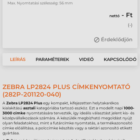
Max. Nyomtatási szélesség: 56 mm
- Ft
nettó
(
-
)
Érdeklődjön
LEÍRÁS
PARAMÉTEREK
VIDEÓ
KAPCSOLÓDÓ 
ZEBRA LP2824 PLUS CÍMKENYOMTATÓ
(282P-201120-040)
A
Zebra LP2824 Plus
egy kompakt, kifejezetten helytakarékos
kialakítású
asztali
kategóriába tartozó eszköz. Ezt a modellt napi
1000-
3000 címke
nyomtatására tervezték, így ideális választást jelent kis- és
középvállalkozások számára. A készülék megbízható megoldást nyújt
olyan feladatokhoz, mint a futárcímke nyomtatás, a termékazonosító
címke előállítása, a polccímke készítés vagy a raktári azonosító etikett
gyártása.