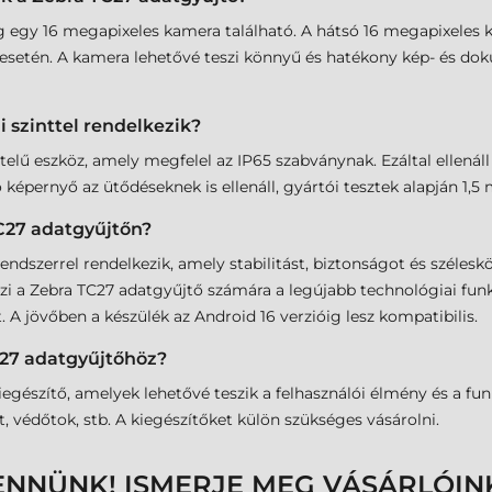
g egy 16 megapixeles kamera található. A hátsó 16 megapixeles 
k esetén. A kamera lehetővé teszi könnyű és hatékony kép- és d
 szinttel rendelkezik?
itelű eszköz, amely megfelel az IP65 szabványnak. Ezáltal ellenál
ó képernyő az ütődéseknek is ellenáll, gyártói tesztek alapján 1
TC27 adatgyűjtőn?
ndszerrel rendelkezik, amely stabilitást, biztonságot és szélesk
zi a Zebra TC27 adatgyűjtő számára a legújabb technológiai funkci
 jövőben a készülék az Android 16 verzióig lesz kompatibilis.
C27 adatgyűjtőhöz?
észítő, amelyek lehetővé teszik a felhasználói élmény és a funkcio
t, védőtok, stb. A kiegészítőket külön szükséges vásárolni.
ENNÜNK! ISMERJE MEG VÁSÁRLÓIN