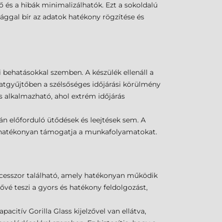
és a hibák minimalizálhatók. Ezt a sokoldalú
ággal bír az adatok hatékony rögzítése és
i behatásokkal szemben. A készülék ellenáll a
datgyűjtőben a szélsőséges időjárási körülmény
 alkalmazható, ahol extrém időjárás
án előforduló ütődések és leejtések sem. A
ig hatékonyan támogatja a munkafolyamatokat.
cesszor található, amely hatékonyan működik
ővé teszi a gyors és hatékony feldolgozást,
acitív Gorilla Glass kijelzővel van ellátva,