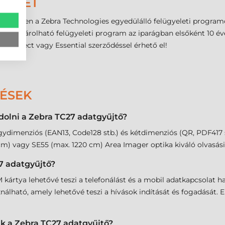
YELET
k érdekében a Zebra Technologies egyedülálló felügyeleti progra
san vásárolható felügyeleti program az iparágban elsőként 10 év
e Select vagy Essential szerződéssel érhető el!
DÉSEK
dolni a Zebra TC27 adatgyűjtő?
gydimenziós (EAN13, Code128 stb.) és kétdimenziós (QR, PDF417 s
cm) vagy SE55 (max. 1220 cm) Area Imager optika kiváló olvasási 
7 adatgyűjtő?
kártya lehetővé teszi a telefonálást és a mobil adatkapcsolat h
álható, amely lehetővé teszi a hívások indítását és fogadását.
k a Zebra TC27 adatgyűjtő?