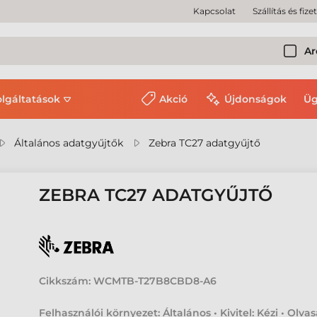
Kapcsolat
Szállítás és fize
Ar
olgáltatások
Akció
Újdonságok
Üg
Általános adatgyűjtők
Zebra TC27 adatgyűjtő
ZEBRA TC27 ADATGYŰJTŐ
Cikkszám:
WCMTB-T27B8CBD8-A6
Felhasználói környezet: Általános • Kivitel: Kézi • Olvas