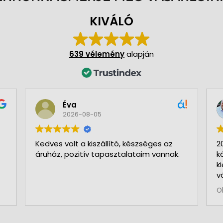
KIVÁLÓ
639 vélemény
alapján
Éva
2026-08-05
Kedves volt a kiszállító, készséges az
2
áruház, pozitív tapasztalataim vannak.
k
k
v
b
O
a
k
p