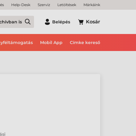
tés
Help-Desk
Szerviz
Letöltések
Márkáink
Kosár
chívban is
Belépés
yféltámogatás
Mobil App
Címke kereső
ási