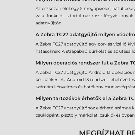
Az eszközön elöl egy 5 megapixeles, hátul pedi
vaku funkciót is tartalmaz rossz fényviszonyo
adatgyűjtőn.
A Zebra TC27 adatgyűjtő milyen védelmi
A Zebra TC27 adatgyűjtő egy por- és vízálló kiv
hatásoknak. A strapabíró burkolat és az ütésáll
Milyen operációs rendszer fut a Zebra 
A Zebra TC27 adatgyűjtő Android 13 operációs re
készüléken. Az Android 13 rendszer lehetővé tes
számára kényelmes és hatékony munkavégzést. A
Milyen tartozékok érhetők el a Zebra T
A Zebra TC27 adatgyűjtőhöz elérhető számos kieg
csuklópánt, pisztoly markolat, csukló- és övpán
MEGBÍZHAT B