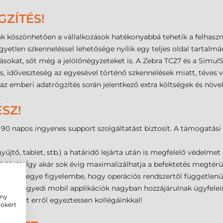
GZÍTÉS!
k köszönhetően a vállalkozások hatékonyabbá tehetik a felhaszn
yetlen szkenneléssel lehetősége nyílik egy teljes oldal tartalmá
rásokat, sőt még a jelölőnégyzeteket is. A Zebra TC27 és a Simul
és, időveszteség az egyesével történő szkennelések miatt, téves
z emberi adatrögzítés során jelentkező extra költségek és növe
SZ!
0 napos ingyenes support szolgáltatást biztosít. A támogatási i
tő, tablet, stb.) a határidő lejárta után is megfelelő védelmet é
árlását. Így akár sok évig maximalizálhatja a befektetés megtérü
mindig vegye figyelembe, hogy operációs rendszertől függetlenü
készített egyedi mobil applikációk nagyban hozzájárulnak ügyfe
ény
ás előtt erről egyeztessen kollégáinkkal!
iókért