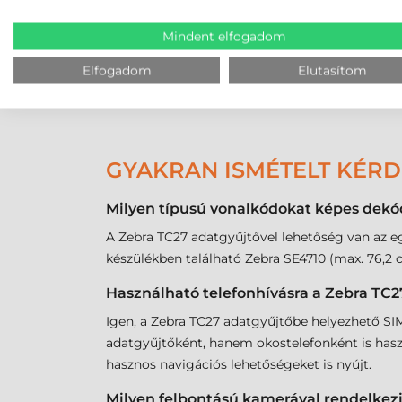
ZEBRA LIFEGUARD FELÜG
Mindent elfogadom
A naprakész frissítések és biztonsági javításo
Android rendszerű mobil eszközeihez opcionáli
Elfogadom
Elutasítom
számára. A Zebra LifeGuard ™ csak Zebra OneCar
GYAKRAN ISMÉTELT KÉR
Milyen típusú vonalkódokat képes dekó
A Zebra TC27 adatgyűjtővel lehetőség van az e
készülékben található Zebra SE4710 (max. 76,2 
Használható telefonhívásra a Zebra TC2
Igen, a Zebra TC27 adatgyűjtőbe helyezhető SIM 
adatgyűjtőként, hanem okostelefonként is haszn
hasznos navigációs lehetőségeket is nyújt.
Milyen felbontású kamerával rendelkezi