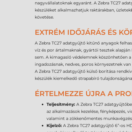
nagyvállalatoknak egyaránt. A Zebra TC27 adat
készüléket alkalmazhatjuk raktárakban, üzletek
követése.
EXTRÉM IDŐJÁRÁS ÉS KÖ
A Zebra TC27 adatgyűjtő kitűnő anyagok felhaszn
víz és por ártalmaknak, gyártói tesztek alapjá
sem. A kimagasló védelemnek köszönhetően a Ze
ingadozásnak, nedves, poros környezetnek van ki
A Zebra TC27 adatgyűjtő külső borítása rendkív
készülék kiemelkedő strapabíró tulajdonságán
ÉRTELMEZZE ÚJRA A PRO
Teljesítmény:
A Zebra TC27 adatgyűjtőbe
az alkalmazások kezelése, fényképezés, vi
valamint a zökkenőmentes munkavégzést
Kijelző:
A Zebra TC27 adatgyűjtő 6”-os HD f