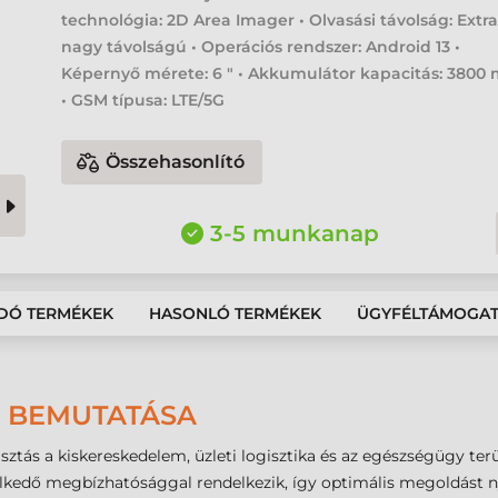
technológia: 2D Area Imager • Olvasási távolság: Extr
nagy távolságú • Operációs rendszer: Android 13 •
Képernyő mérete: 6 " • Akkumulátor kapacitás: 3800
• GSM típusa: LTE/5G
Összehasonlító
3-5 munkanap
DÓ TERMÉKEK
HASONLÓ TERMÉKEK
ÜGYFÉLTÁMOGA
Ő BEMUTATÁSA
sztás a kiskereskedelem, üzleti logisztika és az egészségügy te
elkedő megbízhatósággal rendelkezik, így optimális megoldást ny