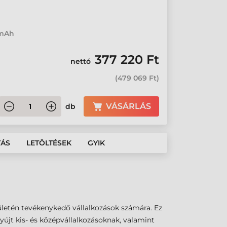
a
 mAh
377 220 Ft
nettó
(
479 069 Ft
)
VÁSÁRLÁS
db
TÁS
LETÖLTÉSEK
GYIK
rületén tevékenykedő vállalkozások számára. Ez
újt kis- és középvállalkozásoknak, valamint