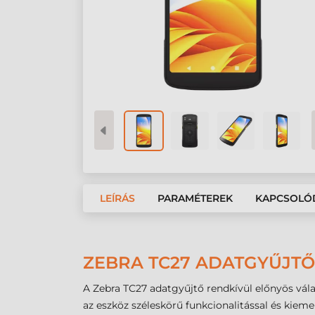
LEÍRÁS
PARAMÉTEREK
KAPCSOLÓ
ZEBRA TC27 ADATGYŰJT
A Zebra TC27 adatgyűjtő rendkívül előnyös vála
az eszköz széleskörű funkcionalitással és kiem