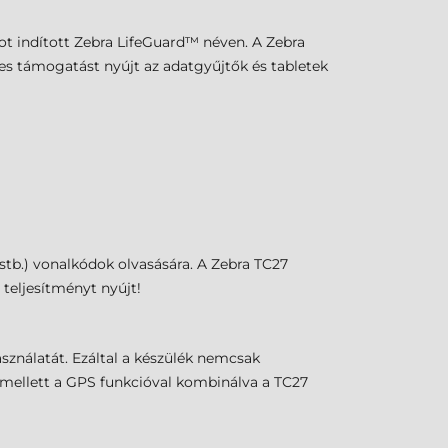
mot indított Zebra LifeGuard™ néven. A Zebra
es támogatást nyújt az adatgyűjtők és tabletek
tb.) vonalkódok olvasására. A Zebra TC27
teljesítményt nyújt!
asználatát. Ezáltal a készülék nemcsak
 Emellett a GPS funkcióval kombinálva a TC27