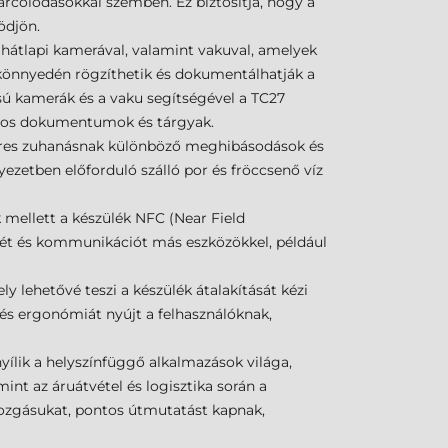
arcolódásokkal szemben. Ez biztosítja, hogy a
ödjön.
 hátlapi kamerával, valamint vakuval, amelyek
 könnyedén rögzíthetik és dokumentálhatják a
sú kamerák és a vaku segítségével a TC27
ntos dokumentumok és tárgyak.
éteres zuhanásnak különböző meghibásodások és
ezetben előforduló szálló por és fröccsenő víz
 mellett a készülék NFC (Near Field
ését és kommunikációt más eszközökkel, például
 lehetővé teszi a készülék átalakítását kézi
 és ergonómiát nyújt a felhasználóknak,
ílik a helyszínfüggő alkalmazások világa,
int az áruátvétel és logisztika során a
mozgásukat, pontos útmutatást kapnak,