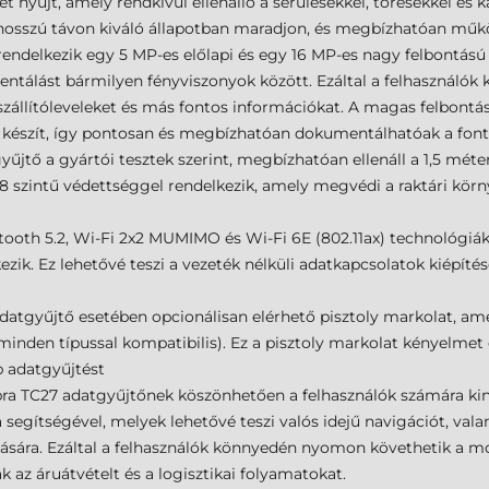
nyújt, amely rendkívül ellenálló a sérülésekkel, törésekkel és k
hosszú távon kiváló állapotban maradjon, és megbízhatóan műk
endelkezik egy 5 MP-es előlapi és egy 16 MP-es nagy felbontású
ntálást bármilyen fényviszonyok között. Ezáltal a felhasználók
szállítóleveleket és más fontos információkat. A magas felbontá
et készít, így pontosan és megbízhatóan dokumentálhatóak a fo
űjtő a gyártói tesztek szerint, megbízhatóan ellenáll a 1,5 m
8 szintű védettséggel rendelkezik, amely megvédi a raktári körny
ooth 5.2, Wi-Fi 2x2 MUMIMO és Wi-Fi 6E (802.11ax) technológiák
ik. Ez lehetővé teszi a vezeték nélküli adatkapcsolatok kiépít
atgyűjtő esetében opcionálisan elérhető pisztoly markolat, amely
 minden típussal kompatibilis). Ez a pisztoly markolat kényelmet
 adatgyűjtést
ra TC27 adatgyűjtőnek köszönhetően a felhasználók számára kiny
egítségével, melyek lehetővé teszi valós idejű navigációt, valam
yítására. Ezáltal a felhasználók könnyedén nyomon követhetik a 
z áruátvételt és a logisztikai folyamatokat.