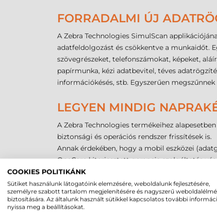
FORRADALMI ÚJ ADATRÖ
A Zebra Technologies SimulScan applikációjána
adatfeldolgozást és csökkentve a munkaidőt. Eg
szövegrészeket, telefonszámokat, képeket, aláí
papírmunka, kézi adatbevitel, téves adatrögzít
információkésés, stb. Egyszerűen megszűnnek a
LEGYEN MINDIG NAPRAKÉ
A Zebra Technologies termékeihez alapesetben 9
biztonsági és operációs rendszer frissítések is.
Annak érdekében, hogy a mobil eszközei (adatgyűj
OneCare kiterjesztett garancia szolgáltatás vás
Adatgyűjtő vagy ipari tablet vásárlása esetén 
COOKIES POLITIKÁNK
ügyviteli szoftver nem található. Az általunk 
Sütiket használunk látogatóink elemzésére, weboldalunk fejlesztésére,
személyre szabott tartalom megjelenítésére és nagyszerű weboldalélm
gyorsításához és hatékonyabbá tételéhez. Vásárl
biztosítására. Az általunk használt sütikkel kapcsolatos további informác
nyissa meg a beállításokat.