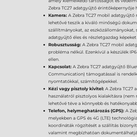
amely kiemelkedő tartósságot és védelmet 
Zebra TC27 adatgyűjtő érintőképernyője 
Kamera:
A Zebra TC27 mobil adatgyűjtő r
lehetővé teszik a kiváló minőségű dokume
szállítmányokat, az eszközállományokat, 
adatgyűjtő éles és részletgazdag képek
Robusztusság:
A Zebra TC27 mobil adatgy
probléma nélkül. Ezenkívül a készülék IP6
ellen.
Kapcsolat:
A Zebra TC27 adatgyűjtő Bluet
Communication) támogatással is rendelkez
nyomtatókkal, számítógépekkel.
Kézi vagy pisztoly kivitel:
A Zebra TC27 ad
használatról pisztolyos kialakításra (nem
lehetővé téve a könnyebb és hatékonyabb
Telefon, helymeghatározás (GPS):
A Zeb
melyekben a GPS és 4G (LTE) technológia s
koordináták rögzítését a szállítás bizon
valamint megbízhatóan dokumentálhatják a