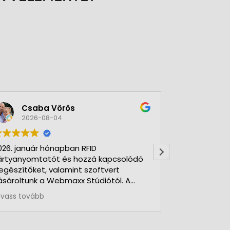
Csaba Vörös
Éva 
2026-08-04
2026-
026. január hónapban RFID
Nagyon szer
ártyanyomtatót és hozzá kapcsolódó
Kft-t. Gyorsa
iegészítőket, valamint szoftvert
Udvarias, ho
ásároltunk a Webmaxx Stúdiótól. A
eszerzés megkezdése előtt segítettek
lvass tovább
z igényeink szerinti típus
iválasztásában. Minden rendben és
ontosan zajlott. Kollégájuk