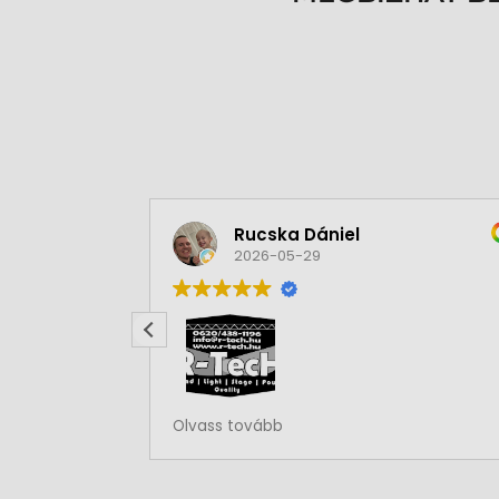
Rucska Dániel
2026-05-29
Rendben volt a rendelésem
Olvass tovább