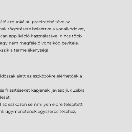
álók munkáját, precízebbé téve az
nak rögzítésére beleértve a vonalkódokat,
Scan applikáció használatával nincs több
 vagy nem megfelelő vonalkód bevitele,
kszik a termelékenység!
dőszak alatt az eszközökre elérhetőek a
s frissítéseket kapjanak, javasoljuk Zebra
lését.
l az eszközön semmilyen előre telepített
leink ügymenetének egyszerűsítéséhez,