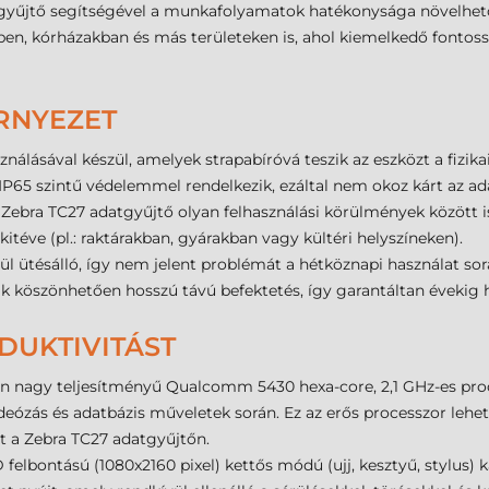
gyűjtő segítségével a munkafolyamatok hatékonysága növelhető 
ben, kórházakban és más területeken is, ahol kiemelkedő fontoss
RNYEZET
álásával készül, amelyek strapabíróvá teszik az eszközt a fizika
n IP65 szintű védelemmel rendelkezik, ezáltal nem okoz kárt az a
bra TC27 adatgyűjtő olyan felhasználási körülmények között is
téve (pl.: raktárakban, gyárakban vagy kültéri helyszíneken).
ül ütésálló, így nem jelent problémát a hétköznapi használat sor
ak köszönhetően hosszú távú befektetés, így garantáltan évek
DUKTIVITÁST
n nagy teljesítményű Qualcomm 5430 hexa-core, 2,1 GHz-es pro
deózás és adatbázis műveletek során. Ez az erős processzor lehet
 a Zebra TC27 adatgyűjtőn.
elbontású (1080x2160 pixel) kettős módú (ujj, kesztyű, stylus) kap