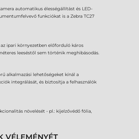
kamera automatikus élességállítást és LED-
okumentumfelvevő funkciókat is a Zebra TC27
l az ipari környezetben előforduló káros
,5 méteres leeséstől sem történik meghibásodás.
örű alkalmazási lehetőségeket kínál a
ók integrálását, és biztosítja a felhasználók
nalitás növelését - pl.: kijelzővédő fólia,
K VÉLEMÉNYÉT