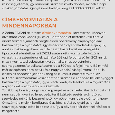
minőség jellemzi, így mindenki számára kiváló döntés, akinek a napi
címkenyomtatási igénye nem haladja meg az 1.000-3.000 etikettet.
CÍMKENYOMTATÁS A
MINDENNAPOKBAN
A Zebra ZD621d tekercses
címkenyomtatóval
kontrasztos, könnyen
olvasható vonalkódos (1D és 2D) öntapadó etiketteket készíthet. A
direkt termál eljárásnak megfelelően hőérzékeny alapanyagokkal
használhatja a nyomtatót, így elsősorban olyan feladatokra ajánljuk,
ahol a címkék egy éven belül felhasználásra kerülnek. A régebbi
típusokkal ellentétben a ZD621d esetén két nyomtatófej közül is
választhat: a sztenderdnek számító 203 dpi felbontású fej (203 mm/s
max. nyomtatási sebesség) kiválóan alkalmas polccímkék,
csomagazonosítók elkészítésére, de a 300 dpi-s fejjel (max. 152 mm/s)
már az egészen apró betűk és a nagy vonalsűrűségű vonalkódok is
élesen és pontosan jelennek meg az elkészült etikett címkén. Az
állítható szenzoroknak köszönhetően számos különböző kellékanyaggal
használhatja a nyomtató, így a black mark jelölésekkel és a folyamatos
anyagokkal is kompatibilis a készülék.
További újdonság, hogy vágó egységet és a címkeleválasztót most már
nem csupán gyárilag lehet beépíteni! Szükség esetén akár utólag,
szervizelés nélkül is beszerelhető, így bőven van ideje eldönteni, hogy
Ön számára melyik konfiguráció az ideális. A 2 év gyári garancia
szavatolja, hogy időtálló az eszköz, így a bővítés akár évekkel később is
megérheti!