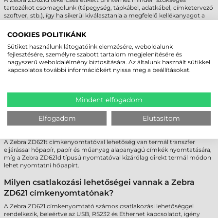
tartozékot csomagolunk (tápegység, tápkábel, adatkábel, címketervező
szoftver, stb.), így ha sikerül kiválasztania a megfelelő kellékanyagot a
hatalmas
kínálatunkból
, akkor máris kezdődhet a nyomtatás! Ha
esetleg szakmai tanácsokra lenne szüksége, hívjon minket bátran a
COOKIES POLITIKÁNK
központi elérhetőségeink
egyikén, és szakértő kollegáink segítenek
Sütiket használunk látogatóink elemzésére, weboldalunk
Önnek a célnak legjobban megfelelő a tekercses etikett címkére
fejlesztésére, személyre szabott tartalom megjelenítésére és
rátalálni!
nagyszerű weboldalélmény biztosítására. Az általunk használt sütikkel
kapcsolatos további információkért nyissa meg a beállításokat.
GYAKRAN ISMÉTELT KÉRDÉSEK
Mindent elfogadom
Milyen alapanyagú öntapadó etikett címkéket
Elfogadom
Elutasítom
használhatok a Zebra ZD621 címkenyomtatóba?
A Zebra ZD621t címkenyomtatóval lehetőség van termál transzfer
eljárással hőpapír, papír és műanyag alapanyagú címkék nyomtatására,
míg a Zebra ZD621d típusú nyomtatóval kizárólag direkt termál módon
lehet nyomtatni hőpapírt.
Milyen csatlakozási lehetőségei vannak a Zebra
ZD621 címkenyomtatónak?
A Zebra ZD621 címkenyomtató számos csatlakozási lehetőséggel
rendelkezik, beleértve az USB, RS232 és Ethernet kapcsolatot, igény