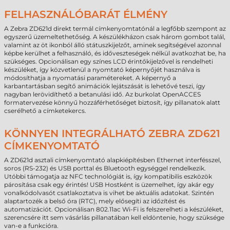
FELHASZNÁLÓBARÁT ÉLMÉNY
A Zebra ZD621d direkt termál címkenyomtatónál a legfőbb szempont az
egyszerű üzemeltethetőség. A készülékházon csak három gombot talál,
valamint az öt ikonból álló státuszkijelzőt, aminek segítségével azonnal
képbe kerülhet a felhasználó, és időveszteségek nélkül avatkozhat be, ha
szükséges. Opcionálisan egy színes LCD érintőkijelzővel is rendelheti
készüléket, így közvetlenül a nyomtató képernyőjét használva is
módosíthatja a nyomatási paramétereket. A képernyő a
karbantartásban segítő animációk lejátszását is lehetővé teszi, így
nagyban lerövidíthető a betanulási idő. Az burkolat OpenACCES
formatervezése könnyű hozzáférhetőséget biztosít, így pillanatok alatt
cserélhető a címketekercs.
KÖNNYEN INTEGRÁLHATÓ ZEBRA ZD621
CÍMKENYOMTATÓ
A ZD621d asztali címkenyomtató alapkiépítésben Ethernet interfésszel,
soros (RS-232) és USB porttal és Bluetooth egységgel rendelkezik.
Utóbbi támogatja az NFC technológiát is, így kompatibilis eszközök
párosítása csak egy érintés! USB Hostként is üzemelhet, így akár egy
vonalkódolvasót csatlakoztatva is vihet be aktuális adatokat. Szintén
alaptartozék a belső óra (RTC), mely elősegíti az időzítést és
automatizációt. Opcionálisan 802.11ac Wi-Fi is felszerelheti a készüléket,
szerencsére itt sem vásárlás pillanatában kell eldöntenie, hogy szüksége
van-e a funkcióra.