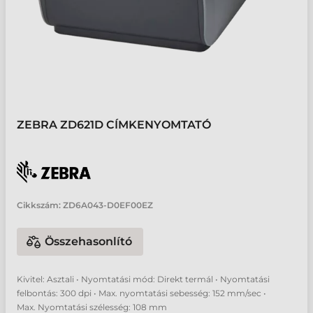
ZEBRA ZD621D CÍMKENYOMTATÓ
Cikkszám:
ZD6A043-D0EF00EZ
Összehasonlító
Kivitel: Asztali • Nyomtatási mód: Direkt termál • Nyomtatási
felbontás: 300 dpi • Max. nyomtatási sebesség: 152 mm/sec •
Max. Nyomtatási szélesség: 108 mm