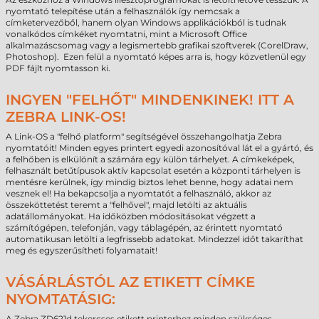
nyomtató telepítése után a felhasználók így nemcsak a
címketervezőből, hanem olyan Windows applikációkból is tudnak
vonalkódos címkéket nyomtatni, mint a Microsoft Office
alkalmazáscsomag vagy a legismertebb grafikai szoftverek (CorelDraw,
Photoshop). Ezen felül a nyomtató képes arra is, hogy közvetlenül egy
PDF fájlt nyomtasson ki.
INGYEN "FELHŐT" MINDENKINEK! ITT A
ZEBRA LINK-OS!
A Link-OS a "felhő platform" segítségével összehangolhatja Zebra
nyomtatóit! Minden egyes printert egyedi azonosítóval lát el a gyártó, és
a felhőben is elkülönít a számára egy külön tárhelyet. A címkeképek,
felhasznált betűtípusok aktív kapcsolat esetén a központi tárhelyen is
mentésre kerülnek, így mindig biztos lehet benne, hogy adatai nem
vesznek el! Ha bekapcsolja a nyomtatót a felhasználó, akkor az
összeköttetést teremt a "felhővel", majd letölti az aktuális
adatállományokat. Ha időközben módosításokat végzett a
számítógépen, telefonján, vagy táblagépén, az érintett nyomtató
automatikusan letölti a legfrissebb adatokat. Mindezzel időt takaríthat
meg és egyszerűsítheti folyamatait!
VÁSÁRLÁSTÓL AZ ETIKETT CÍMKE
NYOMTATÁSIG:
A Zebra ZD621d tekercses etikett printerhez minden szükséges