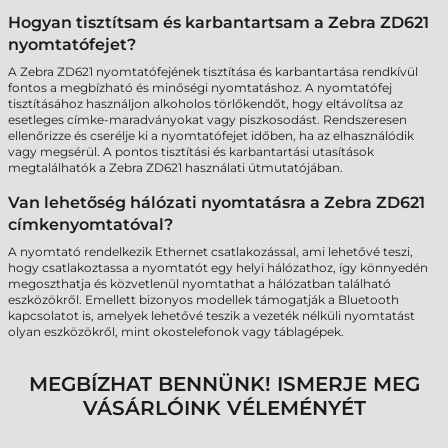
Hogyan tisztítsam és karbantartsam a Zebra ZD621
nyomtatófejet?
A Zebra ZD621 nyomtatófejének tisztítása és karbantartása rendkívül
fontos a megbízható és minőségi nyomtatáshoz. A nyomtatófej
tisztításához használjon alkoholos törlőkendőt, hogy eltávolítsa az
esetleges címke-maradványokat vagy piszkosodást. Rendszeresen
ellenőrizze és cserélje ki a nyomtatófejet időben, ha az elhasználódik
vagy megsérül. A pontos tisztítási és karbantartási utasítások
megtalálhatók a Zebra ZD621 használati útmutatójában.
Van lehetőség hálózati nyomtatásra a Zebra ZD621
címkenyomtatóval?
A nyomtató rendelkezik Ethernet csatlakozással, ami lehetővé teszi,
hogy csatlakoztassa a nyomtatót egy helyi hálózathoz, így könnyedén
megoszthatja és közvetlenül nyomtathat a hálózatban található
eszközökről. Emellett bizonyos modellek támogatják a Bluetooth
kapcsolatot is, amelyek lehetővé teszik a vezeték nélküli nyomtatást
olyan eszközökről, mint okostelefonok vagy táblagépek.
MEGBÍZHAT BENNÜNK! ISMERJE MEG
VÁSÁRLÓINK VÉLEMÉNYÉT