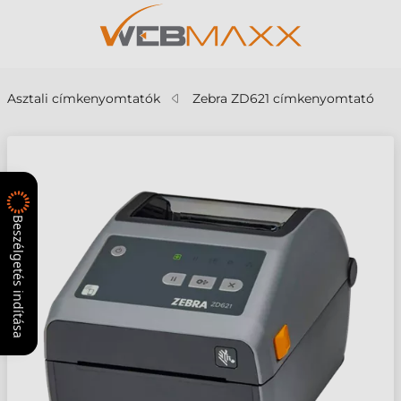
Asztali címkenyomtatók
Zebra ZD621 címkenyomtató
Beszélgetés indítása