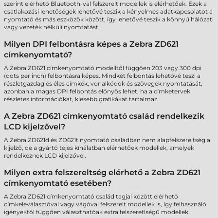
szerint elérhető Bluetooth-val felszerelt modellek is elérhetőek. Ezek a
csatlakozási lehetőségek lehetővé teszik a kényelmes adatkapcsolatot a
nyomtató és más eszközök között, így lehetővé teszik a könnyű hálózati
vagy vezeték nélküli nyomtatást.
Milyen DPI felbontásra képes a Zebra ZD621
címkenyomtató?
A Zebra ZD621 címkenyomtató modelltől függően 203 vagy 300 dpi
(dots per inch) felbontásra képes. Mindkét felbontás lehetővé teszi a
részletgazdag és éles címkék, vonalkódok és szövegek nyomtatását,
azonban a magas DPI felbontás előnyös lehet, ha a címketervek
részletes információkat, kiesebb grafikákat tartalmaz.
A Zebra ZD621 címkenyomtató család rendelkezik
LCD kijelzővel?
A Zebra ZD621d és ZD621t nyomtató családban nem alapfelszereltség a
kijelző, de a gyártó tejes kínálatban elérhetőek modellek, amelyek
rendelkeznek LCD kijelzővel.
Milyen extra felszereltség elérhető a Zebra ZD621
címkenyomtató esetében?
A Zebra ZD621 címkenyomtató család tagjai között elérhető
címkeleválasztóval vagy vágóval felszerelt modellek is, így felhasználó
igényektől függően választhatóak extra felszeretlségű modellek.