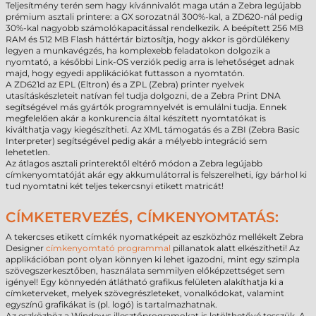
Teljesítmény terén sem hagy kívánnivalót maga után a Zebra legújabb
prémium asztali printere: a GX sorozatnál 300%-kal, a ZD620-nál pedig
30%-kal nagyobb számolókapacitással rendelkezik. A beépített 256 MB
RAM és 512 MB Flash háttértár biztosítja, hogy akkor is gördülékeny
legyen a munkavégzés, ha komplexebb feladatokon dolgozik a
nyomtató, a későbbi Link-OS verziók pedig arra is lehetőséget adnak
majd, hogy egyedi applikációkat futtasson a nyomtatón.
A ZD621d az EPL (Eltron) és a ZPL (Zebra) printer nyelvek
utasításkészleteit natívan fel tudja dolgozni, de a Zebra Print DNA
segítségével más gyártók programnyelvét is emulálni tudja. Ennek
megfelelően akár a konkurencia által készített nyomtatókat is
kiválthatja vagy kiegészítheti. Az XML támogatás és a ZBI (Zebra Basic
Interpreter) segítségével pedig akár a mélyebb integráció sem
lehetetlen.
Az átlagos asztali printerektől eltérő módon a Zebra legújabb
címkenyomtatóját akár egy akkumulátorral is felszerelheti, így bárhol ki
tud nyomtatni két teljes tekercsnyi etikett matricát!
CÍMKETERVEZÉS, CÍMKENYOMTATÁS:
A tekercses etikett címkék nyomatképeit az eszközhöz mellékelt Zebra
Designer
címkenyomtató programmal
pillanatok alatt elkészítheti! Az
applikációban pont olyan könnyen ki lehet igazodni, mint egy szimpla
szövegszerkesztőben, használata semmilyen előképzettséget sem
igényel! Egy könnyedén átlátható grafikus felületen alakíthatja ki a
címketerveket, melyek szövegrészleteket, vonalkódokat, valamint
egyszínű grafikákat is (pl. logó) is tartalmazhatnak.
Az eszközhöz a Windows illesztőprogramokat is letölthetővé tesszük. A