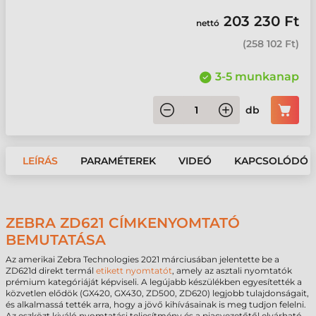
203 230 Ft
nettó
(
258 102 Ft
)
3-5 munkanap
db
LEÍRÁS
PARAMÉTEREK
VIDEÓ
KAPCSOLÓDÓ 
ZEBRA ZD621 CÍMKENYOMTATÓ
BEMUTATÁSA
Az amerikai Zebra Technologies 2021 márciusában jelentette be a
ZD621d direkt termál
etikett nyomtatót
, amely az asztali nyomtatók
prémium kategóriáját képviseli. A legújabb készülékben egyesítették a
közvetlen elődök (GX420, GX430, ZD500, ZD620) legjobb tulajdonságait,
és alkalmassá tették arra, hogy a jövő kihívásainak is meg tudjon felelni.
Az eszközt kiváló nyomtatási teljesítmény és a piacvezetőtől elvárható