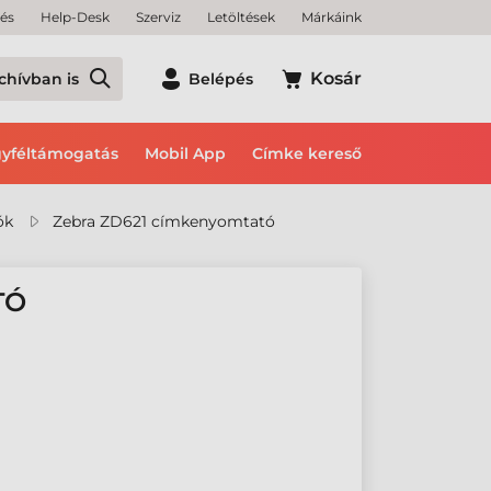
tés
Help-Desk
Szerviz
Letöltések
Márkáink
Kosár
chívban is
Belépés
yféltámogatás
Mobil App
Címke kereső
ók
Zebra ZD621 címkenyomtató
TÓ