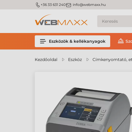
m_phone
m_email
+36 33 631 240
info@webmaxx.hu
Eszközök & kellékanyagok
Sz
Kezdőoldal
Eszköz
Címkenyomtató, et