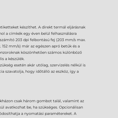
ketteket készíthet. A direkt termál eljárásnak
ol a címkék egy éven belül felhasználásra
 számító 203 dpi felbontású fej (203 mm/s max.
x. 152 mm/s) már az egészen apró betűk és a
 szenzoroknak köszönhetően számos különböző
is a készülék.
kség esetén akár utólag, szervizelés nélkül is
a szavatolja, hogy időtálló az eszköz, így a
kházon csak három gombot talál, valamint az
lkül avatkozhat be, ha szükséges. Opcionálisan
 módosíthatja a nyomatási paramétereket. A