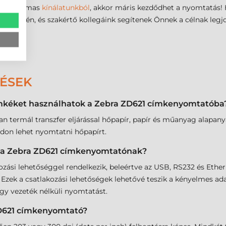
t a hatalmas
kínálatunkból
, akkor máris kezdődhet a nyomtatás! 
nk
egyikén, és szakértő kollegáink segítenek Önnek a célnak legj
DÉSEK
ímkéket használhatok a Zebra ZD621 címkenyomtatóba
n termál transzfer eljárással hőpapír, papír és műanyag alapa
don lehet nyomtatni hőpapírt.
k a Zebra ZD621 címkenyomtatónak?
si lehetőséggel rendelkezik, beleértve az USB, RS232 és Ethern
k. Ezek a csatlakozási lehetőségek lehetővé teszik a kényelmes 
agy vezeték nélküli nyomtatást.
ZD621 címkenyomtató?