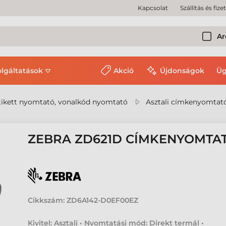
Kapcsolat
Szállítás és fize
Ar
olgáltatások
Akció
Újdonságok
Üg
ikett nyomtató, vonalkód nyomtató
Asztali címkenyomtat
ZEBRA ZD621D CÍMKENYOMTA
Cikkszám:
ZD6A142-D0EF00EZ
Kivitel: Asztali • Nyomtatási mód: Direkt termál •