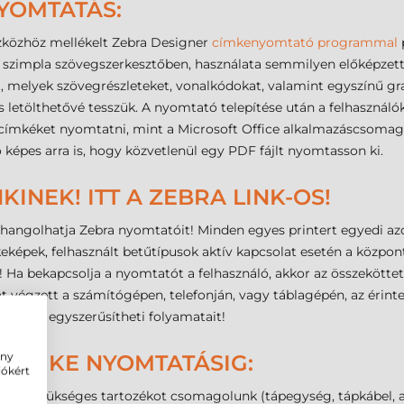
YOMTATÁS:
szközhöz mellékelt Zebra Designer
címkenyomtató programmal
p
y szimpla szövegszerkesztőben, használata semmilyen előképzet
et, melyek szövegrészleteket, vonalkódokat, valamint egyszínű graf
 letölthetővé tesszük. A nyomtató telepítése után a felhasznál
címkéket nyomtatni, mint a Microsoft Office alkalmazáscsomag 
képes arra is, hogy közvetlenül egy PDF fájlt nyomtasson ki.
INEK! ITT A ZEBRA LINK-OS!
hangolhatja Zebra nyomtatóit! Minden egyes printert egyedi azono
keképek, felhasznált betűtípusok aktív kapcsolat esetén a közpon
 Ha bekapcsolja a nyomtatót a felhasználó, akkor az összeköttetés
végzett a számítógépen, telefonján, vagy táblagépén, az érinte
 meg és egyszerűsítheti folyamatait!
ény
 CÍMKE NYOMTATÁSIG:
iókért
nden szükséges tartozékot csomagolunk (tápegység, tápkábel, ada