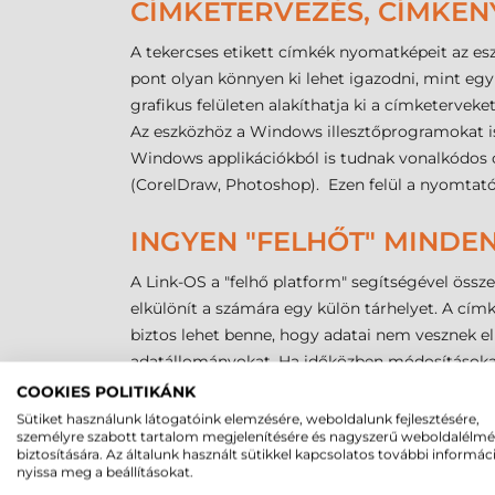
CÍMKETERVEZÉS, CÍMKEN
A tekercses etikett címkék nyomatképeit az e
pont olyan könnyen ki lehet igazodni, mint eg
grafikus felületen alakíthatja ki a címketervek
Az eszközhöz a Windows illesztőprogramokat is
Windows applikációkból is tudnak vonalkódos 
(CorelDraw, Photoshop). Ezen felül a nyomtató 
INGYEN "FELHŐT" MINDENK
A Link-OS a "felhő platform" segítségével össze
elkülönít a számára egy külön tárhelyet. A cím
biztos lehet benne, hogy adatai nem vesznek el!
adatállományokat. Ha időközben módosításokat 
legfrissebb adatokat. Mindezzel időt takaríthat
COOKIES POLITIKÁNK
Sütiket használunk látogatóink elemzésére, weboldalunk fejlesztésére,
személyre szabott tartalom megjelenítésére és nagyszerű weboldalélm
VÁSÁRLÁSTÓL AZ ETIKETT
biztosítására. Az általunk használt sütikkel kapcsolatos további informác
nyissa meg a beállításokat.
A Zebra ZD621d tekercses etikett printerhez mi