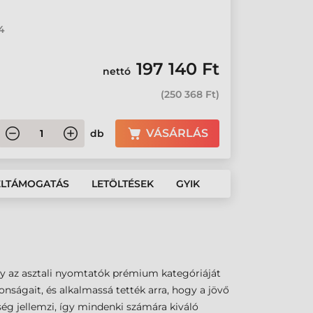
4
197 140 Ft
nettó
(
250 368 Ft
)
VÁSÁRLÁS
db
ÉLTÁMOGATÁS
LETÖLTÉSEK
GYIK
ly az asztali nyomtatók prémium kategóriáját
nságait, és alkalmassá tették arra, hogy a jövő
ség jellemzi, így mindenki számára kiváló