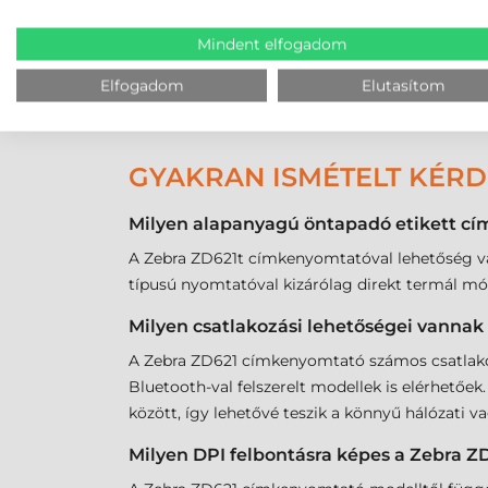
sikerül kiválasztania a megfelelő kellékanyago
hívjon minket bátran a
központi elérhetőségei
Mindent elfogadom
rátalálni!
Elfogadom
Elutasítom
GYAKRAN ISMÉTELT KÉR
Milyen alapanyagú öntapadó etikett c
A Zebra ZD621t címkenyomtatóval lehetőség va
típusú nyomtatóval kizárólag direkt termál mó
Milyen csatlakozási lehetőségei vanna
A Zebra ZD621 címkenyomtató számos csatlakozá
Bluetooth-val felszerelt modellek is elérhetőe
között, így lehetővé teszik a könnyű hálózati v
Milyen DPI felbontásra képes a Zebra 