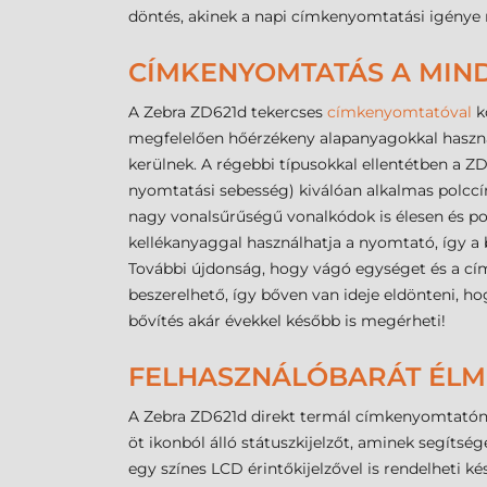
döntés, akinek a napi címkenyomtatási igénye 
CÍMKENYOMTATÁS A MI
A Zebra ZD621d tekercses
címkenyomtatóval
k
megfelelően hőérzékeny alapanyagokkal használh
kerülnek. A régebbi típusokkal ellentétben a Z
nyomtatási sebesség) kiválóan alkalmas polccím
nagy vonalsűrűségű vonalkódok is élesen és po
kellékanyaggal használhatja a nyomtató, így a 
További újdonság, hogy vágó egységet és a címk
beszerelhető, így bőven van ideje eldönteni, hog
bővítés akár évekkel később is megérheti!
FELHASZNÁLÓBARÁT ÉL
A Zebra ZD621d direkt termál címkenyomtatóná
öt ikonból álló státuszkijelzőt, aminek segítsé
egy színes LCD érintőkijelzővel is rendelheti 