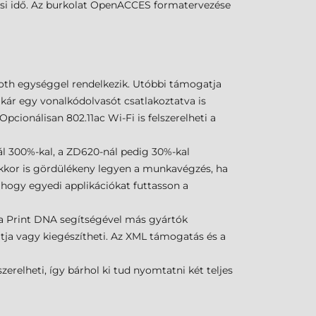
lási idő. Az burkolat OpenACCES formatervezése
ooth egységgel rendelkezik. Utóbbi támogatja
akár egy vonalkódolvasót csatlakoztatva is
Opcionálisan 802.11ac Wi-Fi is felszerelheti a
ál 300%-kal, a ZD620-nál pedig 30%-kal
akkor is gördülékeny legyen a munkavégzés, ha
 hogy egyedi applikációkat futtasson a
ebra Print DNA segítségével más gyártók
atja vagy kiegészítheti. Az XML támogatás és a
erelheti, így bárhol ki tud nyomtatni két teljes