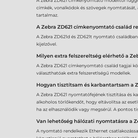
A Zebra ZD621 címkenyomtató modelltől függően
címkék, vonalkódok és szövegek nyomtatását, a
tartalmaz.
A Zebra ZD621 címkenyomtató család re
A Zebra ZD621d és ZD621t nyomtató családban n
kijelzővel.
Milyen extra felszereltség elérhető a 
A Zebra ZD621 címkenyomtató család tagjai közö
választhatóak extra felszeretlségű modellek.
Hogyan tisztítsam és karbantartsam a 
A Zebra ZD621 nyomtatófejének tisztítása és k
alkoholos törlőkendőt, hogy eltávolítsa az ese
ha az elhasználódik vagy megsérül. A pontos ti
Van lehetőség hálózati nyomtatásra a 
A nyomtató rendelkezik Ethernet csatlakozássa