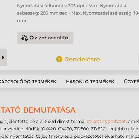
Nyomtatási felbontás: 203 dpi • Max. Nyomtatási
sebesség: 203 mm/sec • Max. Nyomtatási szélesség: 10
mm
Összehasonlító
Rendelésre
KAPCSOLÓDÓ TERMÉKEK
HASONLÓ TERMÉKEK
ÜGYF
MTATÓ BEMUTATÁSA
an jelentette be a ZD621d direkt termál
etikett nyomtatót
, ame
 a közvetlen elődök (GX420, GX430, ZD500, ZD620) legjobb tulajdo
kiváló nyomtatási teljesítmény és a piacvezetőtől elvárható minő