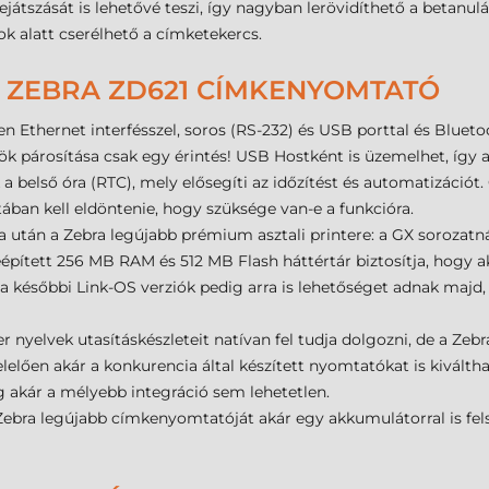
játszását is lehetővé teszi, így nagyban lerövidíthető a betanu
ok alatt cserélhető a címketekercs.
 ZEBRA ZD621 CÍMKENYOMTATÓ
n Ethernet interfésszel, soros (RS-232) és USB porttal és Bluet
zök párosítása csak egy érintés! USB Hostként is üzemelhet, így 
a belső óra (RTC), mely elősegíti az időzítést és automatizációt. 
atában kell eldöntenie, hogy szüksége van-e a funkcióra.
 után a Zebra legújabb prémium asztali printere: a GX sorozatn
épített 256 MB RAM és 512 MB Flash háttértár biztosítja, hogy 
 későbbi Link-OS verziók pedig arra is lehetőséget adnak majd,
er nyelvek utasításkészleteit natívan fel tudja dolgozni, de a Z
elően akár a konkurencia által készített nyomtatókat is kiválth
ig akár a mélyebb integráció sem lehetetlen.
Zebra legújabb címkenyomtatóját akár egy akkumulátorral is felsz