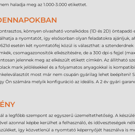
nem haladja meg az 1.000-3.000 etikettet.
NDENNAPOKBAN
ontrasztos, könnyen olvasható vonalkódos (1D és 2D) öntapadó eti
atja a nyomtatót, így elsősorban olyan feladatokra ajánljuk, ah
D621d esetén két nyomtatófej közül is választhat: a sztenderdnek
kék, csomagazonosítók elkészítésére, de a 300 dpi-s fejjel (ma
ntosan jelennek meg az elkészült etikett címkén. Az állítható
black mark jelölésekkel és a folyamatos anyagokkal is kompatibil
eleválasztót most már nem csupán gyárilag lehet beépíteni! Szü
y Ön számára melyik konfiguráció az ideális. A 2 év gyári garanci
MÉNY
l a legfőbb szempont az egyszerű üzemeltethetőség. A készülé
gével azonnal képbe kerülhet a felhasználó, és időveszteségek né
készüléket, így közvetlenül a nyomtató képernyőjét használva is