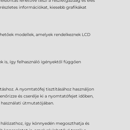
lbontás lehetővé teszi a részletgazdag és éles
észletes információkat, kiesebb grafikákat
lérhetőek modellek, amelyek rendelkeznek LCD
k is, így felhasználó igényektől függően
áshoz. A nyomtatófej tisztításához használjon
nőrizze és cserélje ki a nyomtatófejet időben,
1 használati útmutatójában.
i hálózathoz, így könnyedén megoszthatja és