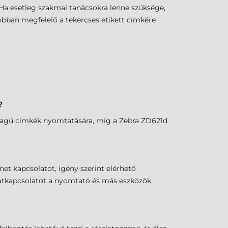
Ha esetleg szakmai tanácsokra lenne szüksége,
obban megfelelő a tekercses etikett címkére
?
nyagú címkék nyomtatására, míg a Zebra ZD621d
et kapcsolatot, igény szerint elérhető
adatkapcsolatot a nyomtató és más eszközök