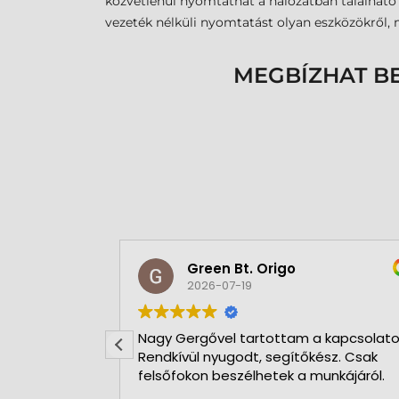
közvetlenül nyomtathat a hálózatban található 
vezeték nélküli nyomtatást olyan eszközökről,
MEGBÍZHAT B
Green Bt. Origo
2026-07-19
Nagy Gergővel tartottam a kapcsolatot
Rendkívül nyugodt, segítőkész. Csak
felsőfokon beszélhetek a munkájáról.