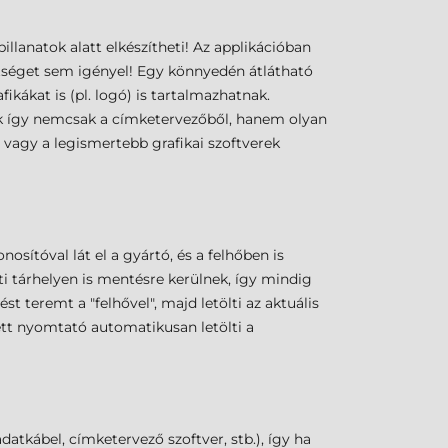
illanatok alatt elkészítheti! Az applikációban
tséget sem igényel! Egy könnyedén átlátható
ikákat is (pl. logó) is tartalmazhatnak.
ók így nemcsak a címketervezőből, hanem olyan
vagy a legismertebb grafikai szoftverek
sítóval lát el a gyártó, és a felhőben is
ti tárhelyen is mentésre kerülnek, így mindig
t teremt a "felhővel", majd letölti az aktuális
tt nyomtató automatikusan letölti a
tkábel, címketervező szoftver, stb.), így ha