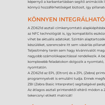
képernyő a karbantartásban segítő animációk le
könnyű hozzáférhetőséget biztosít, így pillanat
KÖNNYEN INTEGRÁLHATÓ
A ZD621d asztali címkenyomtató alapkiépítésbe
az NFC technológiát is, így kompatibilis eszkö
vihet be aktuális adatokat. Szintén alaptartozék 
készüléket, szerencsére itt sem vásárlás pillan
Teljesítmény terén sem hagy kívánnivalót maga
nagyobb számolókapacitással rendelkezik. A be
komplexebb feladatokon dolgozik a nyomtató, a
nyomtatón.
A ZD621d az EPL (Eltron) és a ZPL (Zebra) print
programnyelvét is emulálni tudja. Ennek megfel
ZBI (Zebra Basic Interpreter) segítségével ped
Az átlagos asztali printerektől eltérő módon a 
tekercsnyi etikett matricát!