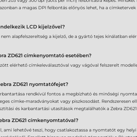
 203 vagy 300 dpi (dots per inch) felbontásra képes. Mindkét fe
zonban a magas DPI felbontás előnyös lehet, ha a címketervek r
ndelkezik LCD kijelzővel?
em alapfelszereltség a kijelző, de a gyártó tejes kínálatban e
Zebra ZD621 címkenyomtató esetében?
tt elérhető címkeleválasztóval vagy vágóval felszerelt modelle
Zebra ZD621 nyomtatófejet?
arbantartása rendkívül fontos a megbízható és minőségi nyomtat
tleges címke-maradványokat vagy piszkosodást. Rendszeresen elle
sztítási és karbantartási utasítások megtalálhatók a Zebra ZD62
Zebra ZD621 címkenyomtatóval?
l, ami lehetővé teszi, hogy csatlakoztassa a nyomtatót egy hely