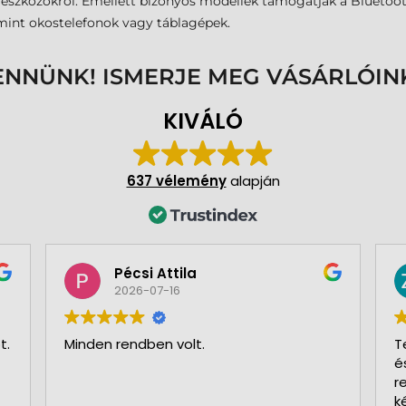
eszközökről. Emellett bizonyos modellek támogatják a Bluetooth
 mint okostelefonok vagy táblagépek.
ENNÜNK! ISMERJE MEG VÁSÁRLÓIN
KIVÁLÓ
637 vélemény
alapján
Pécsi Attila
2026-07-16
.
Minden rendben volt.
Te
és 
re
ké