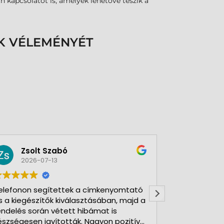
 kapcsolatot is, amelyek lehetővé teszik a
K VÉLEMÉNYÉT
Zsolt Szabó
Emília
2026-07-13
2026-0
lefonon segítettek a címkenyomtató
Nagy odaadáss
a kiegészítők kiválasztásában, majd a
dolgoznak! Bá
ndelés során vétett hibámat is
a Webmaxx Stú
szségesen javították. Nagyon pozitív
kifizetett re