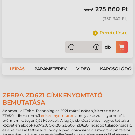
275 860 Ft
nettó
(
350 342 Ft
)
Rendelésre
db
LEÍRÁS
PARAMÉTEREK
VIDEÓ
KAPCSOLÓDÓ 
ZEBRA ZD621 CÍMKENYOMTATÓ
BEMUTATÁSA
Az amerikai Zebra Technologies 2021 márciusában jelentette be a
ZD621d direkt termál
etikett nyomtatót
, amely az asztali nyomtatók
prémium kategóriáját képviseli. A legújabb készülékben egyesítették a
közvetlen elődök (GX420, GX430, ZD500, ZD620) legjobb tulajdonságait,
és alkalmassá tették arra, hogy a jövő kihívásainak is meg tudjon felelni.
Az eszközt kiváló nyomtatási teljesítmény és a piacvezetőtől elvárható