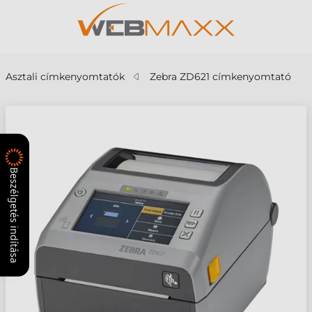
Asztali címkenyomtatók
Zebra ZD621 címkenyomtató
Beszélgetés indítása