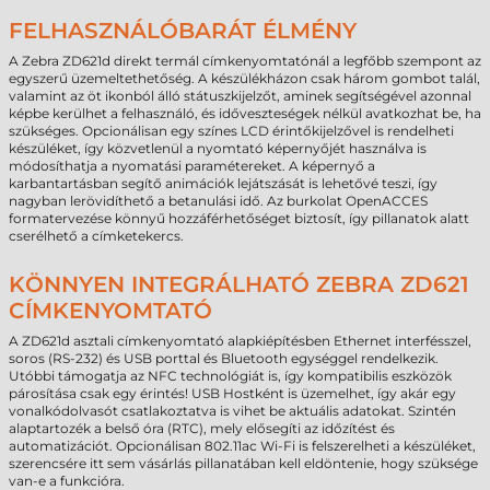
FELHASZNÁLÓBARÁT ÉLMÉNY
A Zebra ZD621d direkt termál címkenyomtatónál a legfőbb szempont az
egyszerű üzemeltethetőség. A készülékházon csak három gombot talál,
valamint az öt ikonból álló státuszkijelzőt, aminek segítségével azonnal
képbe kerülhet a felhasználó, és időveszteségek nélkül avatkozhat be, ha
szükséges. Opcionálisan egy színes LCD érintőkijelzővel is rendelheti
készüléket, így közvetlenül a nyomtató képernyőjét használva is
módosíthatja a nyomatási paramétereket. A képernyő a
karbantartásban segítő animációk lejátszását is lehetővé teszi, így
nagyban lerövidíthető a betanulási idő. Az burkolat OpenACCES
formatervezése könnyű hozzáférhetőséget biztosít, így pillanatok alatt
cserélhető a címketekercs.
KÖNNYEN INTEGRÁLHATÓ ZEBRA ZD621
CÍMKENYOMTATÓ
A ZD621d asztali címkenyomtató alapkiépítésben Ethernet interfésszel,
soros (RS-232) és USB porttal és Bluetooth egységgel rendelkezik.
Utóbbi támogatja az NFC technológiát is, így kompatibilis eszközök
párosítása csak egy érintés! USB Hostként is üzemelhet, így akár egy
vonalkódolvasót csatlakoztatva is vihet be aktuális adatokat. Szintén
alaptartozék a belső óra (RTC), mely elősegíti az időzítést és
automatizációt. Opcionálisan 802.11ac Wi-Fi is felszerelheti a készüléket,
szerencsére itt sem vásárlás pillanatában kell eldöntenie, hogy szüksége
van-e a funkcióra.