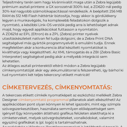
Teljesítmény terén sem hagy kívánnivalót maga után a Zebra legújabb
prémium asztali printere: a GX sorozatnál 300%-kal, a ZD620-nál pedig
30%-kal nagyobb számolókapacitással rendelkezik. A beépített 256 MB
RAM és 512 MB Flash háttértár biztosítja, hogy akkor is gördülékeny
legyen a munkavégzés, ha komplexebb feladatokon dolgozik a
nyomtató, a későbbi Link-OS verziók pedig arra is lehetőséget adnak
majd, hogy egyedi applikációkat futtasson a nyomtatón.
A ZD621d az EPL (Eltron) és a ZPL (Zebra) printer nyelvek
utasításkészleteit natívan fel tudja dolgozni, de a Zebra Print DNA
segítségével más gyártók programnyelvét is emulálni tudja. Ennek
megfelelően akár a konkurencia által készített nyomtatókat is
kiválthatja vagy kiegészítheti. Az XML támogatás és a ZBI (Zebra Basic
Interpreter) segítségével pedig akár a mélyebb integráció sem
lehetetlen.
Az átlagos asztali printerektől eltérő módon a Zebra legújabb
címkenyomtatóját akár egy akkumulátorral is felszerelheti, így bárhol ki
tud nyomtatni két teljes tekercsnyi etikett matricát!
CÍMKETERVEZÉS, CÍMKENYOMTATÁS:
A tekercses etikett címkék nyomatképeit az eszközhöz mellékelt Zebra
Designer
címkenyomtató programmal
pillanatok alatt elkészítheti! Az
applikációban pont olyan könnyen ki lehet igazodni, mint egy szimpla
szövegszerkesztőben, használata semmilyen előképzettséget sem
igényel! Egy könnyedén átlátható grafikus felületen alakíthatja ki a
címketerveket, melyek szövegrészleteket, vonalkódokat, valamint
egyszínű grafikákat is (pl. logó) is tartalmazhatnak.
Az eszközhöz a Windows illesztőprogramokat is letölthetővé tesszük. A