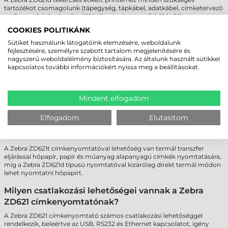
tartozékot csomagolunk (tápegység, tápkábel, adatkábel, címketervező
szoftver, stb.), így ha sikerül kiválasztania a megfelelő kellékanyagot a
hatalmas
kínálatunkból
, akkor máris kezdődhet a nyomtatás! Ha
COOKIES POLITIKÁNK
esetleg szakmai tanácsokra lenne szüksége, hívjon minket bátran a
központi elérhetőségeink
egyikén, és szakértő kollegáink segítenek
Sütiket használunk látogatóink elemzésére, weboldalunk
Önnek a célnak legjobban megfelelő a tekercses etikett címkére
fejlesztésére, személyre szabott tartalom megjelenítésére és
rátalálni!
nagyszerű weboldalélmény biztosítására. Az általunk használt sütikkel
kapcsolatos további információkért nyissa meg a beállításokat.
Mindent elfogadom
GYAKRAN ISMÉTELT KÉRDÉSEK
Elfogadom
Elutasítom
Milyen alapanyagú öntapadó etikett címkéket
használhatok a Zebra ZD621 címkenyomtatóba?
A Zebra ZD621t címkenyomtatóval lehetőség van termál transzfer
eljárással hőpapír, papír és műanyag alapanyagú címkék nyomtatására,
míg a Zebra ZD621d típusú nyomtatóval kizárólag direkt termál módon
lehet nyomtatni hőpapírt.
Milyen csatlakozási lehetőségei vannak a Zebra
ZD621 címkenyomtatónak?
A Zebra ZD621 címkenyomtató számos csatlakozási lehetőséggel
rendelkezik, beleértve az USB, RS232 és Ethernet kapcsolatot, igény