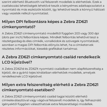
szerint elérhető Bluetooth-val felszerelt modellek is elérhetőek. Ezek a
csatlakozási lehetőségek lehetővé teszik a kényelmes adatkapcsolatot a
nyomtató és más eszközök között, így lehetővé teszik a könnyű hálózati
vagy vezeték nélküli nyomtatást.
Milyen DPI felbontásra képes a Zebra ZD621
címkenyomtató?
A Zebra ZD621 címkenyomtató modelltől függően 203 vagy 300 dpi
(dots per inch) felbontásra képes. Mindkét felbontás lehetővé teszi a
részletgazdag és éles címkék, vonalkódok és szövegek nyomtatását,
azonban a magas DPI felbontás előnyös lehet, ha a címketervek
részletes információkat, kiesebb grafikákat tartalmaz.
A Zebra ZD621 címkenyomtató család rendelkezik
LCD kijelzővel?
A Zebra ZD621d és ZD621t nyomtató családban nem alapfelszereltség a
kijelző, de a gyártó tejes kínálatban elérhetőek modellek, amelyek
rendelkeznek LCD kijelzővel.
Milyen extra felszereltség elérhető a Zebra ZD621
címkenyomtató esetében?
A Zebra ZD621 címkenyomtató család tagjai között elérhető
címkeleválasztóval vagy vágóval felszerelt modellek is, így felhasználó
igényektől függően választhatóak extra felszeretlségű modellek.