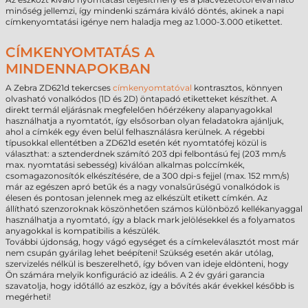
minőség jellemzi, így mindenki számára kiváló döntés, akinek a napi
címkenyomtatási igénye nem haladja meg az 1.000-3.000 etikettet.
CÍMKENYOMTATÁS A
MINDENNAPOKBAN
A Zebra ZD621d tekercses
címkenyomtatóval
kontrasztos, könnyen
olvasható vonalkódos (1D és 2D) öntapadó etiketteket készíthet. A
direkt termál eljárásnak megfelelően hőérzékeny alapanyagokkal
használhatja a nyomtatót, így elsősorban olyan feladatokra ajánljuk,
ahol a címkék egy éven belül felhasználásra kerülnek. A régebbi
típusokkal ellentétben a ZD621d esetén két nyomtatófej közül is
választhat: a sztenderdnek számító 203 dpi felbontású fej (203 mm/s
max. nyomtatási sebesség) kiválóan alkalmas polccímkék,
csomagazonosítók elkészítésére, de a 300 dpi-s fejjel (max. 152 mm/s)
már az egészen apró betűk és a nagy vonalsűrűségű vonalkódok is
élesen és pontosan jelennek meg az elkészült etikett címkén. Az
állítható szenzoroknak köszönhetően számos különböző kellékanyaggal
használhatja a nyomtató, így a black mark jelölésekkel és a folyamatos
anyagokkal is kompatibilis a készülék.
További újdonság, hogy vágó egységet és a címkeleválasztót most már
nem csupán gyárilag lehet beépíteni! Szükség esetén akár utólag,
szervizelés nélkül is beszerelhető, így bőven van ideje eldönteni, hogy
Ön számára melyik konfiguráció az ideális. A 2 év gyári garancia
szavatolja, hogy időtálló az eszköz, így a bővítés akár évekkel később is
megérheti!