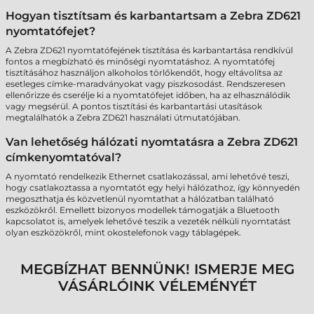
Hogyan tisztítsam és karbantartsam a Zebra ZD621
nyomtatófejet?
A Zebra ZD621 nyomtatófejének tisztítása és karbantartása rendkívül
fontos a megbízható és minőségi nyomtatáshoz. A nyomtatófej
tisztításához használjon alkoholos törlőkendőt, hogy eltávolítsa az
esetleges címke-maradványokat vagy piszkosodást. Rendszeresen
ellenőrizze és cserélje ki a nyomtatófejet időben, ha az elhasználódik
vagy megsérül. A pontos tisztítási és karbantartási utasítások
megtalálhatók a Zebra ZD621 használati útmutatójában.
Van lehetőség hálózati nyomtatásra a Zebra ZD621
címkenyomtatóval?
A nyomtató rendelkezik Ethernet csatlakozással, ami lehetővé teszi,
hogy csatlakoztassa a nyomtatót egy helyi hálózathoz, így könnyedén
megoszthatja és közvetlenül nyomtathat a hálózatban található
eszközökről. Emellett bizonyos modellek támogatják a Bluetooth
kapcsolatot is, amelyek lehetővé teszik a vezeték nélküli nyomtatást
olyan eszközökről, mint okostelefonok vagy táblagépek.
MEGBÍZHAT BENNÜNK! ISMERJE MEG
VÁSÁRLÓINK VÉLEMÉNYÉT