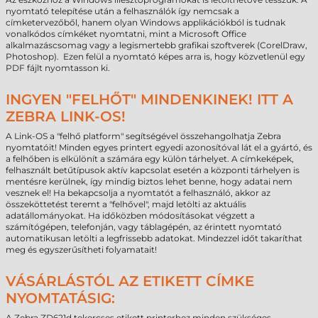
nyomtató telepítése után a felhasználók így nemcsak a
címketervezőből, hanem olyan Windows applikációkból is tudnak
vonalkódos címkéket nyomtatni, mint a Microsoft Office
alkalmazáscsomag vagy a legismertebb grafikai szoftverek (CorelDraw,
Photoshop). Ezen felül a nyomtató képes arra is, hogy közvetlenül egy
PDF fájlt nyomtasson ki.
INGYEN "FELHŐT" MINDENKINEK! ITT A
ZEBRA LINK-OS!
A Link-OS a "felhő platform" segítségével összehangolhatja Zebra
nyomtatóit! Minden egyes printert egyedi azonosítóval lát el a gyártó, és
a felhőben is elkülönít a számára egy külön tárhelyet. A címkeképek,
felhasznált betűtípusok aktív kapcsolat esetén a központi tárhelyen is
mentésre kerülnek, így mindig biztos lehet benne, hogy adatai nem
vesznek el! Ha bekapcsolja a nyomtatót a felhasználó, akkor az
összeköttetést teremt a "felhővel", majd letölti az aktuális
adatállományokat. Ha időközben módosításokat végzett a
számítógépen, telefonján, vagy táblagépén, az érintett nyomtató
automatikusan letölti a legfrissebb adatokat. Mindezzel időt takaríthat
meg és egyszerűsítheti folyamatait!
VÁSÁRLÁSTÓL AZ ETIKETT CÍMKE
NYOMTATÁSIG:
A Zebra ZD621d tekercses etikett printerhez minden szükséges