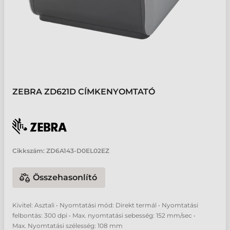
ZEBRA ZD621D CÍMKENYOMTATÓ
Cikkszám:
ZD6A143-D0EL02EZ
Összehasonlító
Kivitel: Asztali • Nyomtatási mód: Direkt termál • Nyomtatási
felbontás: 300 dpi • Max. nyomtatási sebesség: 152 mm/sec •
Max. Nyomtatási szélesség: 108 mm